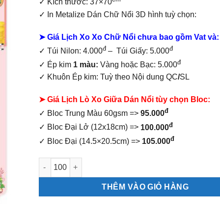
✓ Kích thước: 37×70
✓
In Metalize Dán Chữ Nổi 3D hình tuỳ chọn:
➤ Giá Lịch Xo Xo Chữ Nổi chưa bao gồm
Vat và:
đ
đ
✓ Túi Nilon: 4.000
– Túi Giấy: 5.000
đ
✓ Ép kim
1 màu:
Vàng hoặc Bạc: 5.000
✓ Khuôn Ép kim: Tuỳ theo Nội dung QC
/
SL
➤ Giá Lịch Lò Xo Giữa Dán Nổi tùy chọn Bloc:
đ
✓ Bloc Trung Màu 60gsm =>
95.000
đ
✓ Bloc Đại Lở (12x18cm) =>
100.000
đ
✓ Bloc Đại (14.5×20.5cm) =>
105.000
Lịch Lò Xo Giữa Dán Nổi Phát Lộc số lượng
THÊM VÀO GIỎ HÀNG