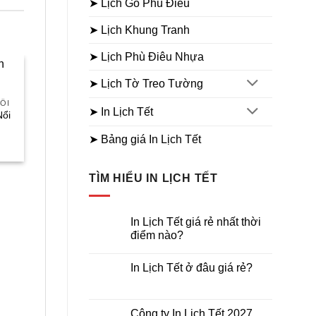
➤ Lịch Gỗ Phù Điêu
➤ Lịch Khung Tranh
➤ Lịch Phù Điêu Nhựa
➤ Lịch Tờ Treo Tường
Sale
Sale
ỔI
LÒ XO GIỮA DÁN CHỮ NỔI
➤ In Lịch Tết
Nổi
Lịch lò xo giữa dán nổi Lộ
Túi Vàng
➤ Bảng giá In Lịch Tết
Giá
Giá
Giá
160.000
₫
90.000
₫
hiện
gốc
hiệ
tại
là:
tại
₫.
là:
160.000₫.
là:
TÌM HIỂU IN LỊCH TẾT
96.000₫.
90.
In Lịch Tết giá rẻ nhất thời
điểm nào?
Không
có
In Lịch Tết ở đâu giá rẻ?
bình
LÒ XO GIỮA DÁN CHỮ NỔI
luận
Không
Lịch Lò Xo Giữa Dán Nổi
ở
có
In
Phát Lộc
bình
Lịch
luận
Giá
Giá
Công ty In Lịch Tết 2027
145.000
₫
96.000
₫
Tết