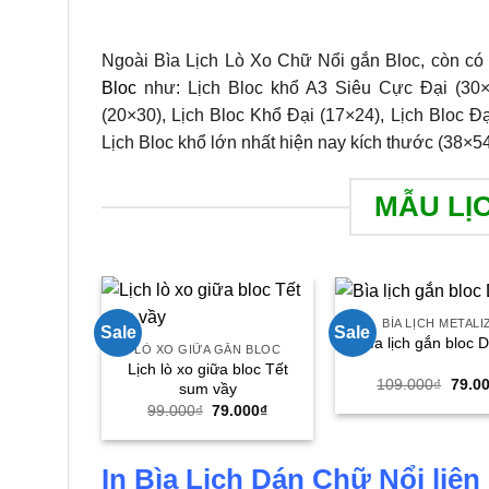
Ngoài Bìa Lịch Lò Xo Chữ Nổi gắn Bloc, còn c
Bloc
như: Lịch Bloc khổ A3 Siêu Cực Đại (30×4
(20×30), Lịch Bloc Khổ Đại (17×24), Lịch Bloc Đ
Lịch Bloc khổ lớn nhất hiện nay kích thước (38×54
MẪU LỊ
BÌA LỊCH METALI
Sale
Sale
Bìa lịch gắn bloc D
LÒ XO GIỮA GẮN BLOC
Lịch lò xo giữa bloc Tết
Giá
109.000
₫
79.0
sum vầy
gốc
Giá
Giá
99.000
₫
79.000
₫
là:
gốc
hiện
109.0
là:
tại
99.000₫.
là:
79.000₫.
In Bìa Lịch Dán Chữ Nổi liên