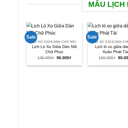
MẪU LỊCH 
Sale
Sale
LÒ XO GIỮA DÁN CHỮ NỔI
LÒ XO GIỮA DÁN CH
Lịch Lò Xo Giữa Dán Nổi
Lịch lò xo giữa dá
Chữ Phúc
Xuân Phát Tà
Giá
Giá
Giá
145.000
₫
96.000
₫
160.000
₫
90.0
gốc
hiện
gốc
là:
tại
là:
145.000₫.
là:
160.0
96.000₫.