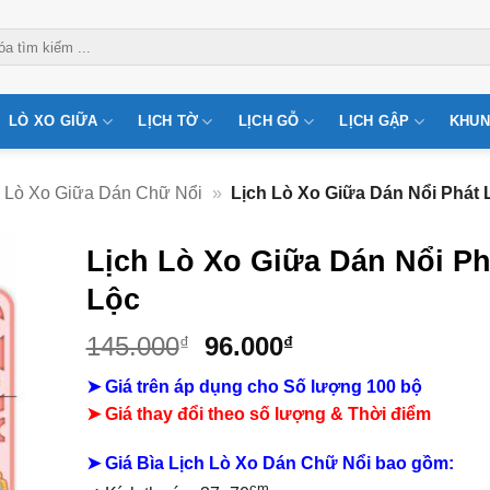
LÒ XO GIỮA
LỊCH TỜ
LỊCH GỖ
LỊCH GẬP
KHUN
Lò Xo Giữa Dán Chữ Nổi
»
Lịch Lò Xo Giữa Dán Nổi Phát 
Lịch Lò Xo Giữa Dán Nổi Ph
Lộc
Giá
Giá
145.000
96.000
₫
₫
gốc
hiện
➤ Giá trên áp dụng cho Số lượng 100 bộ
là:
tại
➤ Giá thay đổi theo số lượng & Thời điểm
145.000₫.
là:
96.000₫.
➤ Giá Bìa Lịch Lò Xo Dán Chữ Nổi bao gồm
:
cm