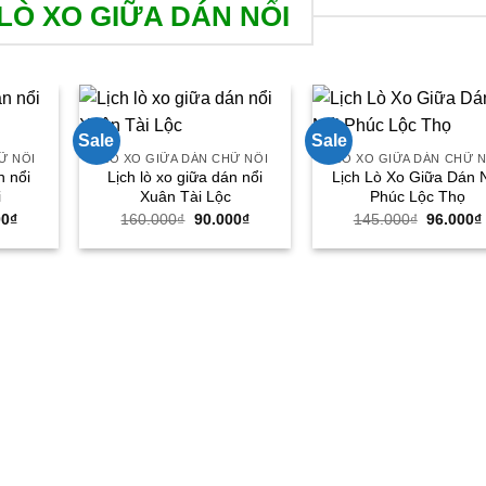
LÒ XO GIỮA DÁN NỔI
Sale
Sale
Ữ NỔI
LÒ XO GIỮA DÁN CHỮ NỔI
LÒ XO GIỮA DÁN CHỮ N
n nổi
Lịch lò xo giữa dán nổi
Lịch Lò Xo Giữa Dán 
i
Xuân Tài Lộc
Phúc Lộc Thọ
Giá
Giá
Giá
Giá
00
₫
160.000
₫
90.000
₫
145.000
₫
96.000
₫
hiện
gốc
hiện
gốc
tại
là:
tại
là:
00₫.
là:
160.000₫.
là:
145.000
90.000₫.
90.000₫.