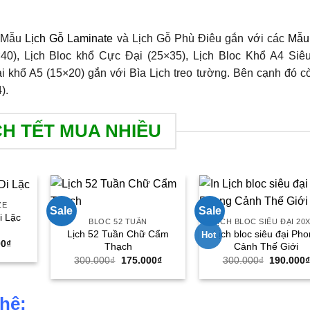
ó Mẫu
Lịch Gỗ Laminate
và Lịch Gỗ Phù Điêu gắn với các
Mẫu
0), Lịch Bloc khổ Cực Đại (25×35), Lịch Bloc Khổ A4 Siê
ại khổ A5 (15×20) gắn với Bìa Lịch treo tường. Bên cạnh đó c
).
CH TẾT MUA NHIỀU
ZE
Sale
Sale
i Lặc
BLOC 52 TUẦN
LỊCH BLOC SIÊU ĐẠI 20
Lịch 52 Tuần Chữ Cẩm
Lịch bloc siêu đại Ph
Hot
Giá
00
₫
Thạch
Cảnh Thế Giới
hiện
Giá
Giá
Giá
300.000
₫
175.000
₫
300.000
₫
190.000
tại
gốc
hiện
gốc
00₫.
là:
là:
tại
là:
79.000₫.
300.000₫.
là:
300.000₫
175.000₫.
 hệ: