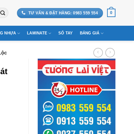
0
TƯ VẤN & ĐẶT HÀNG: 0983 559 554
G NHỰA
LAMINATE
SỔ TAY
BẢNG GIÁ
Lộc
át