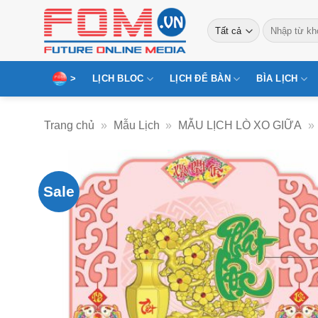
Bỏ
Tìm
qua
kiếm:
nội
dung
>
LỊCH BLOC
LỊCH ĐỂ BÀN
BÌA LỊCH
Trang chủ
»
Mẫu Lịch
»
MẪU LỊCH LÒ XO GIỮA
»
Sale