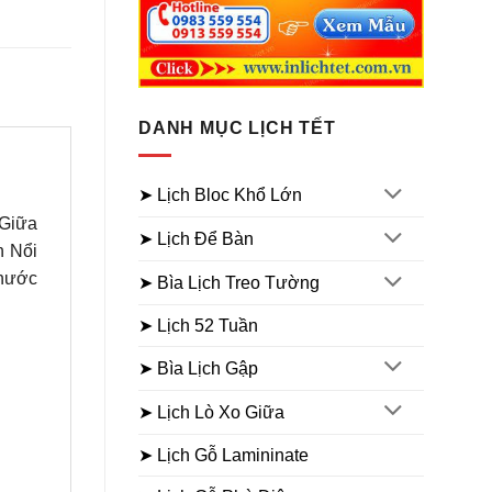
DANH MỤC LỊCH TẾT
➤ Lịch Bloc Khổ Lớn
 Giữa
➤ Lịch Để Bàn
n Nổi
thước
➤ Bìa Lịch Treo Tường
➤ Lịch 52 Tuần
➤ Bìa Lịch Gập
➤ Lịch Lò Xo Giữa
➤ Lịch Gỗ Lamininate