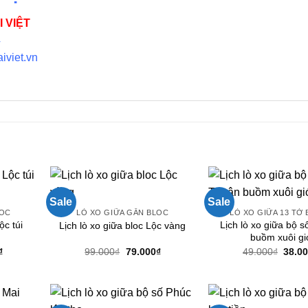
 VIỆT
4
iviet.vn
Sale
Sale
LOC
LÒ XO GIỮA GẮN BLOC
LÒ XO GIỮA 13 TỜ
ộc túi
Lịch lò xo giữa bộ 
Lịch lò xo giữa bloc Lộc vàng
buồm xuôi gi
Giá
Giá
Giá
Giá
₫
99.000
₫
79.000
₫
49.000
₫
38.0
hiện
gốc
hiện
gốc
tại
là:
tại
là:
.
là:
99.000₫.
là:
49.00
79.000₫.
79.000₫.