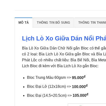
MÔ TẢ
THÔNG TIN BỔ SUNG
THÔNG TIN THAN
Lịch Lò Xo Giữa Dán Nổi Phá
Bìa Lò Xo Giữa Dán Chữ Nổi gắn Bloc có thể gắn 
có 2 loại: Bìa Lịch Lò Xo Giữa gắn Bloc và Bìa
Phát Lộc có nhiều chất liệu: Bìa Bế Nổi, Bìa Met
Lịch Bloc đi kèm với Bìa Lịch Lò Xo gắn Bloc:
đ
Bloc Trung Màu 60gsm =>
95.000
đ
Bloc Đại Lở (12x18cm) =>
100.000
đ
Bloc Đại (14.5×20.5cm) =>
105.000