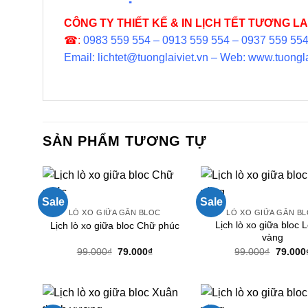
CÔNG TY THIẾT KẾ & IN LỊCH TẾT TƯƠNG LAI
☎:
0983 559 554 – 0913 559 554 – 0937 559 55
Email: lichtet@tuonglaiviet.vn – Web: www.tuongla
SẢN PHẨM TƯƠNG TỰ
Sale
Sale
LÒ XO GIỮA GẮN BLOC
LÒ XO GIỮA GẮN B
Lịch lò xo giữa bloc L
Lịch lò xo giữa bloc Chữ phúc
vàng
Giá
Giá
Giá
99.000
₫
79.000
₫
99.000
₫
79.000
gốc
hiện
gốc
là:
tại
là:
99.000₫.
là:
99.000₫
79.000₫.