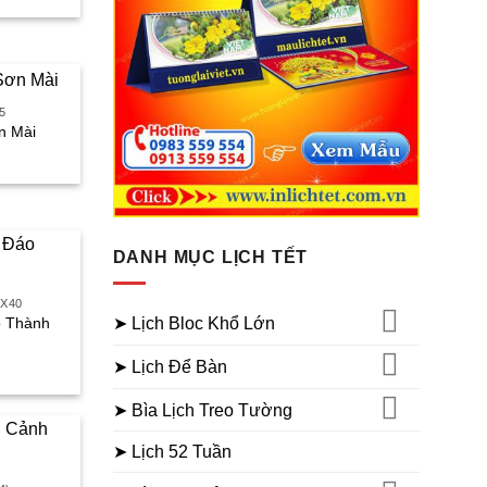
iện
ại
à:
30.000₫.
5
n Mài
iá
iện
ại
à:
65.000₫.
DANH MỤC LỊCH TẾT
0X40
➤ Lịch Bloc Khổ Lớn
o Thành
iá
➤ Lịch Để Bàn
iện
ại
➤ Bìa Lịch Treo Tường
à:
30.000₫.
➤ Lịch 52 Tuần