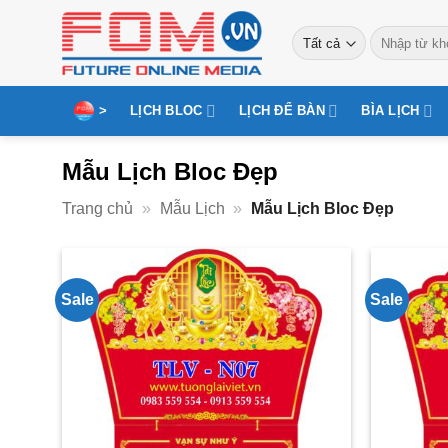
Bỏ
Tìm
qua
kiếm:
nội
dung
>
LỊCH BLOC
LỊCH ĐỂ BÀN
BÌA LỊCH
Mẫu Lịch Bloc Đẹp
Trang chủ
»
Mẫu Lịch
»
Mẫu Lịch Bloc Đẹp
Sale
Sale