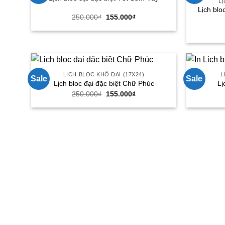
LỊ
Lịch blo
Giá
Giá
250.000
₫
155.000
₫
gốc
hiện
là:
tại
250.000₫.
là:
155.000₫.
LỊCH BLOC KHỔ ĐẠI (17X24)
L
Sale
Sale
Lịch bloc đại đặc biệt Chữ Phúc
Lị
Giá
Giá
250.000
₫
155.000
₫
gốc
hiện
là:
tại
250.000₫.
là:
155.000₫.