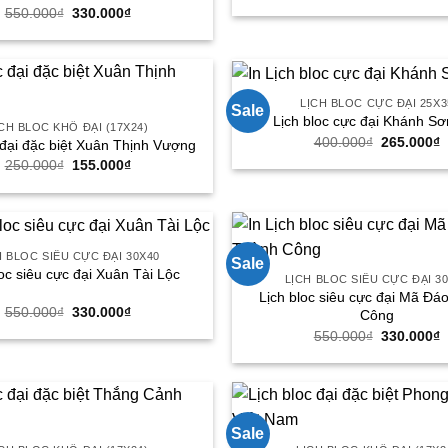
gốc
h
Giá
Giá
550.000
₫
330.000
₫
là:
t
gốc
hiện
550.000₫.
l
là:
tại
3
550.000₫.
là:
330.000₫.
LỊCH BLOC CỰC ĐẠI 25X3
Sale
Lịch bloc cực đại Khánh Sơ
CH BLOC KHỔ ĐẠI (17X24)
Giá
G
400.000
₫
265.000
₫
 đại đặc biệt Xuân Thịnh Vượng
gốc
h
Giá
Giá
250.000
₫
155.000
₫
là:
t
gốc
hiện
400.000₫.
l
là:
tại
2
250.000₫.
là:
155.000₫.
H BLOC SIÊU CỰC ĐẠI 30X40
Sale
loc siêu cực đại Xuân Tài Lộc
LỊCH BLOC SIÊU CỰC ĐẠI 3
Lịch bloc siêu cực đại Mã Đá
Giá
Giá
550.000
₫
330.000
₫
Công
gốc
hiện
Giá
G
550.000
₫
330.000
₫
là:
tại
gốc
h
550.000₫.
là:
là:
t
330.000₫.
550.000₫.
l
3
Sale