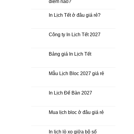
điểm nào?
Không
có
In Lịch Tết ở đâu giá rẻ?
bình
luận
Không
ở
có
In
bình
Lịch
luận
Công ty In Lịch Tết 2027
Tết
ở
giá
In
Không
rẻ
Lịch
có
nhất
Tết
bình
thời
ở
luận
Bảng giá In Lịch Tết
điểm
đâu
ở
nào?
giá
Công
Không
rẻ?
ty
có
In
bình
Lịch
luận
Mẫu Lịch Bloc 2027 giá rẻ
Tết
ở
2027
Bảng
Không
giá
có
In
bình
Lịch
luận
In Lịch Để Bàn 2027
Tết
ở
Mẫu
Không
Lịch
có
Bloc
bình
2027
luận
Mua lịch bloc ở đâu giá rẻ
giá
ở
rẻ
In
Không
Lịch
có
Để
bình
Bàn
luận
In lịch lò xo giữa bộ số
2027
ở