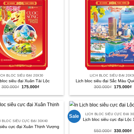
ỊCH BLOC SIÊU ĐẠI 20X30
LỊCH BLOC SIÊU ĐẠI 20X3
 bloc siêu đại Xuân Tài Lộc
Lịch bloc siêu đại Sắc Màu Q
Giá
Giá
Giá
G
300.000
₫
175.000
₫
300.000
₫
175.000
₫
gốc
hiện
gốc
h
là:
tại
là:
t
300.000₫.
là:
300.000₫.
l
175.000₫.
1
LỊCH BLOC SIÊU CỰC ĐẠI 3
Sale
Lịch bloc siêu cực đại Lộc
H BLOC SIÊU CỰC ĐẠI 30X40
 siêu cực đại Xuân Thịnh Vượng
Giá
G
550.000
₫
330.000
₫