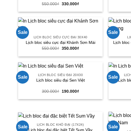
Giá
Giá
550.000
₫
330.000
₫
gốc
hiện
là:
tại
550.000₫.
là:
330.000₫.
Sale
Sale
LỊCH BLOC SIÊU CỰC ĐẠI 30X40
LỊ
Lịch bloc siêu cực đại Khánh Sơn Mài
Lịch bloc
Giá
Giá
550.000
₫
350.000
₫
gốc
hiện
là:
tại
550.000₫.
là:
350.000₫.
LỊCH BLOC SIÊU ĐẠI 20X30
LỊC
Sale
Sale
Lịch bloc siêu đại Sen Việt
Lịch b
Giá
Giá
300.000
₫
190.000
₫
gốc
hiện
là:
tại
300.000₫.
là:
190.000₫.
LỊCH BLOC KHỔ ĐẠI (17X24)
Sale
Sale
Lịch bloc đại đặc biệt Tết Sum Vầy