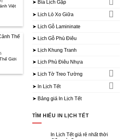
4)
➤ Bìa Lịch Gập
ảnh Việt
➤ Lịch Lò Xo Giữa
iá
iện
ại
➤ Lịch Gỗ Lamininate
à:
55.000₫.
➤ Lịch Gỗ Phù Điêu
➤ Lịch Khung Tranh
5
Thế Giới
➤ Lịch Phù Điêu Nhựa
iá
iện
ại
➤ Lịch Tờ Treo Tường
à:
45.000₫.
➤ In Lịch Tết
➤ Bảng giá In Lịch Tết
TÌM HIỂU IN LỊCH TẾT
In Lịch Tết giá rẻ nhất thời