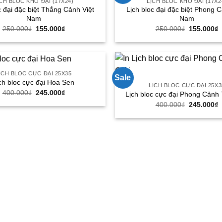
CH BLOC KHỔ ĐẠI (17X24)
LỊCH BLOC KHỔ ĐẠI (17X2
c đại đặc biệt Thắng Cảnh Việt
Lịch bloc đại đặc biệt Phong C
Nam
Nam
Giá
Giá
Giá
G
250.000
₫
155.000
₫
250.000
₫
155.000
₫
gốc
hiện
gốc
h
là:
tại
là:
t
250.000₫.
là:
250.000₫.
l
155.000₫.
1
ỊCH BLOC CỰC ĐẠI 25X35
Sale
ch bloc cực đại Hoa Sen
LỊCH BLOC CỰC ĐẠI 25X3
Giá
Giá
400.000
₫
245.000
₫
Lịch bloc cực đại Phong Cảnh 
gốc
hiện
Giá
G
400.000
₫
245.000
₫
là:
tại
gốc
h
400.000₫.
là:
là:
t
245.000₫.
400.000₫.
l
2