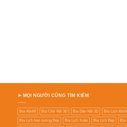
➤ MỌI NGƯỜI CŨNG TÌM KIẾM
Bìa 40x60
Bìa Chữ Nổi 3D
Bìa Dán Nổi 3D
Bìa Lịch 40x6
Bìa Lịch treo tường Đẹp
Bìa Lịch Xuân
Bìa Lịch Đẹp
Bìa