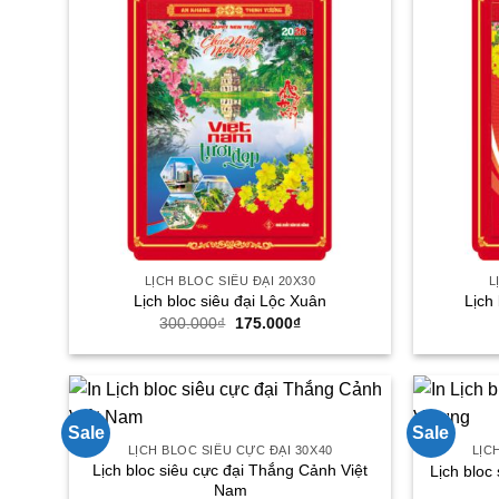
LỊCH BLOC SIÊU ĐẠI 20X30
L
Lịch bloc siêu đại Lộc Xuân
Lịch
Giá
Giá
300.000
₫
175.000
₫
gốc
hiện
là:
tại
300.000₫.
là:
175.000₫.
Sale
Sale
LỊCH BLOC SIÊU CỰC ĐẠI 30X40
LỊC
Lịch bloc siêu cực đại Thắng Cảnh Việt
Lịch bloc
Nam