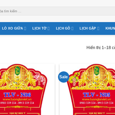
LÒ XO GIỮA
LỊCH TỜ
LỊCH GỖ
LỊCH GẬP
KHUN
Hiển thị 1–18 c
Sale