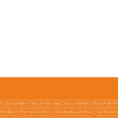
0
Bìa Lịch Bloc
Bìa Lịch Bloc Đẹp
Bìa Lịch Bế Nổi
Bìa Lịch Bế Nổi
 Treo BLoc
Bìa Treo Lịch BLoc
Gia Công Bìa Lịch BLoc
Giá Bìa Lịch 