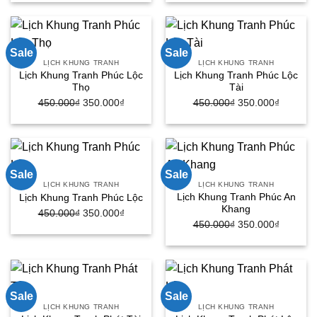
là:
tại
là:
tại
450.000₫.
là:
450.000₫.
là:
350.000₫.
350.000
Sale
Sale
LỊCH KHUNG TRANH
LỊCH KHUNG TRANH
Lịch Khung Tranh Phúc Lộc
Lịch Khung Tranh Phúc Lộc
Thọ
Tài
450.000
₫
Giá
350.000
₫
Giá
450.000
₫
Giá
350.000
₫
Giá
gốc
hiện
gốc
hiện
là:
tại
là:
tại
450.000₫.
là:
450.000₫.
là:
350.000₫.
350.000
Sale
Sale
LỊCH KHUNG TRANH
LỊCH KHUNG TRANH
Lịch Khung Tranh Phúc An
Lịch Khung Tranh Phúc Lộc
Khang
450.000
₫
Giá
350.000
₫
Giá
450.000
₫
Giá
350.000
₫
Giá
gốc
hiện
gốc
hiện
là:
tại
là:
tại
450.000₫.
là:
450.000₫.
là:
350.000₫.
350.000
Sale
Sale
LỊCH KHUNG TRANH
LỊCH KHUNG TRANH