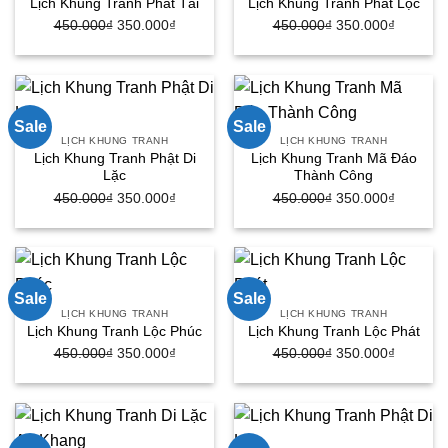
Lịch Khung Tranh Phát Tài
Lịch Khung Tranh Phát Lộc
450.000
₫
Giá
350.000
₫
Giá
450.000
₫
Giá
350.000
₫
Giá
gốc
hiện
gốc
hiện
là:
tại
là:
tại
450.000₫.
là:
450.000₫.
là:
350.000₫.
350.000
Sale
Sale
LỊCH KHUNG TRANH
LỊCH KHUNG TRANH
Lịch Khung Tranh Phật Di
Lịch Khung Tranh Mã Đáo
Lặc
Thành Công
450.000
₫
Giá
350.000
₫
Giá
450.000
₫
Giá
350.000
₫
Giá
gốc
hiện
gốc
hiện
là:
tại
là:
tại
450.000₫.
là:
450.000₫.
là:
350.000₫.
350.000
Sale
Sale
LỊCH KHUNG TRANH
LỊCH KHUNG TRANH
Lịch Khung Tranh Lộc Phúc
Lịch Khung Tranh Lộc Phát
450.000
₫
Giá
350.000
₫
Giá
450.000
₫
Giá
350.000
₫
Giá
gốc
hiện
gốc
hiện
là:
tại
là:
tại
450.000₫.
là:
450.000₫.
là:
350.000₫.
350.000