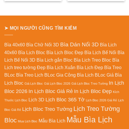
là:
tại
là:
tại
380.000₫.
là:
380.000₫.
là:
280.000₫.
280.000
➤ MỌI NGƯỜI CŨNG TÌM KIẾM
Bìa Dán Nổi 3D
Bìa 40x60
Bìa Chữ Nổi 3D
Bìa Lịch
40x60
Bìa Lịch Bloc
Bìa Lịch Bloc Đẹp
Bìa Lịch Bế Nổi
Bìa
Lịch Bế Nổi 3D
Bìa Lịch gắn Bloc
Bìa Lịch Treo Bloc
Bìa
Lịch treo tường Đẹp
Bìa Lịch Xuân
Bìa Lịch Đẹp
Bìa Treo
BLoc
Bìa Treo Lịch BLoc
Gia Công Bìa Lịch BLoc
Giá Bìa
In Lịch
Lịch Bloc
Giá Lịch Bloc
Giá Lịch Bloc 2026
Giá Lịch Bloc Treo Tường
Bloc 2026
In Lịch Bloc Giá Rẻ
In Lịch Bloc Đẹp
Kích
Lịch Bloc 365 Tờ
Lịch 3D
Thước Lịch Bloc
Lịch Bloc 2026 Giá Rẻ
Lịch
Lịch Treo Tường
Lịch Bloc Treo Tường
Bloc Giá Rẻ
Mẫu Bìa Lịch
Bloc
Mẫu Bìa Lịch
Mua Lich Bloc