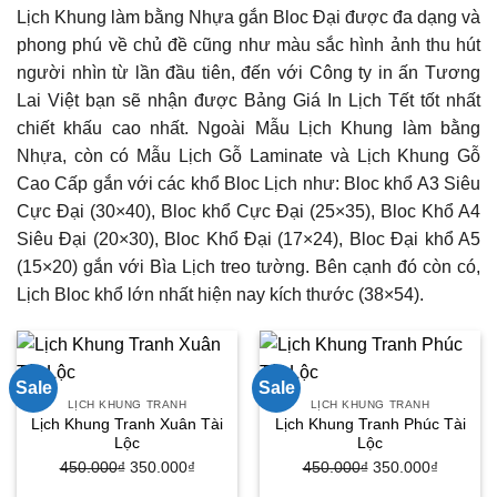
Lịch Khung làm bằng Nhựa gắn Bloc Đại được đa dạng và
phong phú về chủ đề cũng như màu sắc hình ảnh thu hút
người nhìn từ lần đầu tiên, đến với Công ty in ấn Tương
Lai Việt bạn sẽ nhận được Bảng Giá In Lịch Tết tốt nhất
chiết khấu cao nhất. Ngoài Mẫu Lịch Khung làm bằng
Nhựa, còn có Mẫu Lịch Gỗ Laminate và Lịch Khung Gỗ
Cao Cấp gắn với các khổ Bloc Lịch như: Bloc khổ A3 Siêu
Cực Đại (30×40), Bloc khổ Cực Đại (25×35), Bloc Khổ A4
Siêu Đại (20×30), Bloc Khổ Đại (17×24), Bloc Đại khổ A5
(15×20) gắn với Bìa Lịch treo tường. Bên cạnh đó còn có,
Lịch Bloc khổ lớn nhất hiện nay kích thước (38×54).
Sale
Sale
LỊCH KHUNG TRANH
LỊCH KHUNG TRANH
Lịch Khung Tranh Xuân Tài
Lịch Khung Tranh Phúc Tài
Lộc
Lộc
450.000
₫
Giá
350.000
₫
Giá
450.000
₫
Giá
350.000
₫
Giá
gốc
hiện
gốc
hiện