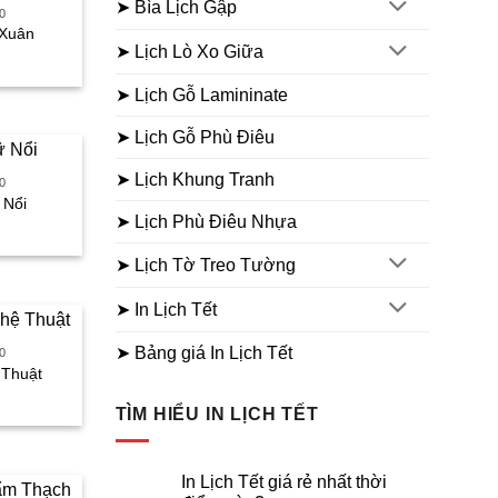
➤ Bìa Lịch Gập
0
 Xuân
➤ Lịch Lò Xo Giữa
iá
iện
ại
➤ Lịch Gỗ Lamininate
à:
90.000₫.
➤ Lịch Gỗ Phù Điêu
➤ Lịch Khung Tranh
0
 Nổi
➤ Lịch Phù Điêu Nhựa
iá
iện
ại
➤ Lịch Tờ Treo Tường
à:
10.000₫.
➤ In Lịch Tết
➤ Bảng giá In Lịch Tết
0
 Thuật
iá
iện
TÌM HIỂU IN LỊCH TẾT
ại
à:
90.000₫.
In Lịch Tết giá rẻ nhất thời