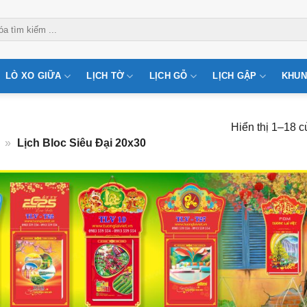
LÒ XO GIỮA
LỊCH TỜ
LỊCH GỖ
LỊCH GẬP
KHUN
Hiển thị 1–18 c
»
Lịch Bloc Siêu Đại 20x30