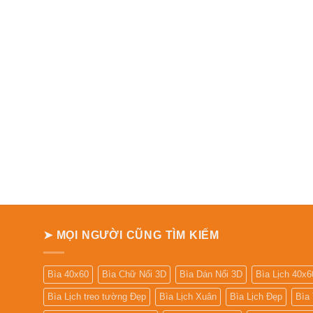
➤ MỌI NGƯỜI CŨNG TÌM KIẾM
Bìa 40x60
Bìa Chữ Nổi 3D
Bìa Dán Nổi 3D
Bìa Lịch 40x6
Bìa Lịch treo tường Đẹp
Bìa Lịch Xuân
Bìa Lịch Đẹp
Bìa