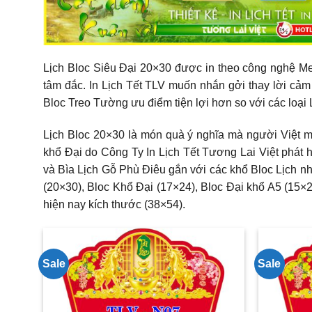
Lịch Bloc Siêu Đại 20×30 được in theo công nghệ Meta
tâm đắc. In Lịch Tết TLV muốn nhắn gởi thay lời cảm 
Bloc Treo Tường ưu điểm tiện lợi hơn so với các loại 
Lịch Bloc 20×30 là món quà ý nghĩa mà người Việt mà
khổ Đại do Công Ty In Lịch Tết Tương Lai Việt phát 
và Bìa Lịch Gỗ Phù Điêu gắn với các khổ Bloc Lịch n
(20×30), Bloc Khổ Đại (17×24), Bloc Đại khổ A5 (15×2
hiện nay kích thước (38×54).
Sale
Sale