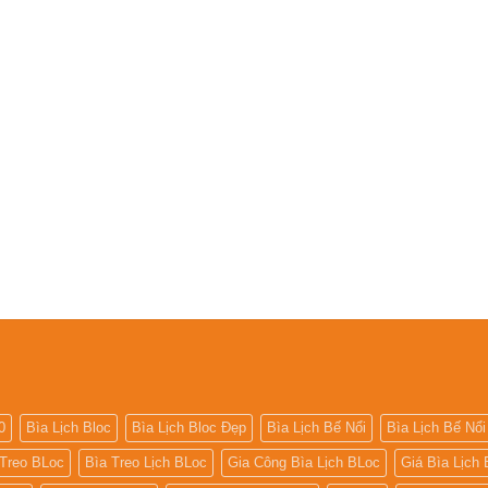
0
Bìa Lịch Bloc
Bìa Lịch Bloc Đẹp
Bìa Lịch Bế Nổi
Bìa Lịch Bế Nổi
 Treo BLoc
Bìa Treo Lịch BLoc
Gia Công Bìa Lịch BLoc
Giá Bìa Lịch 