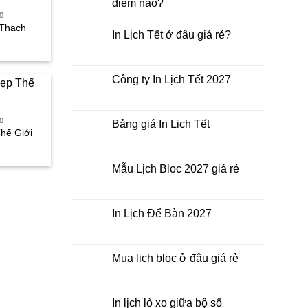
điểm nào?
0
Không
có
 Thạch
In Lịch Tết ở đâu giá rẻ?
bình
iá
luận
Không
iện
ở
có
ại
In
bình
à:
Lịch
luận
Công ty In Lịch Tết 2027
90.000₫.
Tết
ở
giá
In
Không
rẻ
Lịch
có
nhất
Tết
bình
thời
ở
0
luận
Bảng giá In Lịch Tết
điểm
đâu
ở
Thế Giới
nào?
giá
Công
Không
iá
rẻ?
ty
có
iện
In
bình
ại
Lịch
luận
Mẫu Lịch Bloc 2027 giá rẻ
Tết
ở
à:
2027
Bảng
Không
00.000₫.
giá
có
In
bình
Lịch
luận
In Lịch Để Bàn 2027
Tết
ở
Mẫu
Không
Lịch
có
Bloc
bình
2027
luận
Mua lịch bloc ở đâu giá rẻ
giá
ở
rẻ
In
Không
Lịch
có
Để
bình
Bàn
luận
In lịch lò xo giữa bộ số
2027
ở