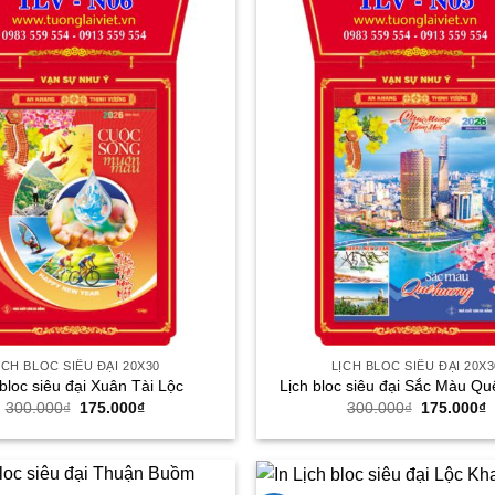
ỊCH BLOC SIÊU ĐẠI 20X30
LỊCH BLOC SIÊU ĐẠI 20X3
 bloc siêu đại Xuân Tài Lộc
Lịch bloc siêu đại Sắc Màu Q
Giá
Giá
Giá
G
300.000
₫
175.000
₫
300.000
₫
175.000
₫
gốc
hiện
gốc
h
là:
tại
là:
t
300.000₫.
là:
300.000₫.
l
175.000₫.
1