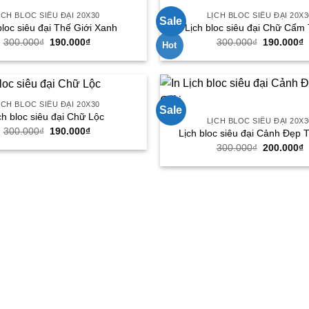
ỊCH BLOC SIÊU ĐẠI 20X30
LỊCH BLOC SIÊU ĐẠI 20X3
Sale
bloc siêu đại Thế Giới Xanh
Lịch bloc siêu đại Chữ Cẩm
Giá
Giá
Giá
G
300.000
₫
190.000
₫
300.000
₫
190.000
₫
Hot
gốc
hiện
gốc
h
là:
tại
là:
t
300.000₫.
là:
300.000₫.
l
190.000₫.
1
ỊCH BLOC SIÊU ĐẠI 20X30
Sale
ch bloc siêu đại Chữ Lộc
LỊCH BLOC SIÊU ĐẠI 20X3
Giá
Giá
300.000
₫
190.000
₫
Lịch bloc siêu đại Cảnh Đẹp 
gốc
hiện
Giá
G
300.000
₫
200.000
₫
là:
tại
gốc
h
300.000₫.
là:
là:
t
190.000₫.
300.000₫.
l
2