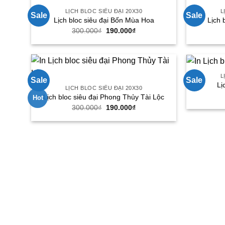
LỊCH BLOC SIÊU ĐẠI 20X30
L
Sale
Sale
Lịch bloc siêu đại Bốn Mùa Hoa
Lịch 
Giá
Giá
300.000
₫
190.000
₫
gốc
hiện
là:
tại
300.000₫.
là:
190.000₫.
L
Sale
Sale
Lị
LỊCH BLOC SIÊU ĐẠI 20X30
Lịch bloc siêu đại Phong Thủy Tài Lộc
Hot
Giá
Giá
300.000
₫
190.000
₫
gốc
hiện
là:
tại
300.000₫.
là:
190.000₫.