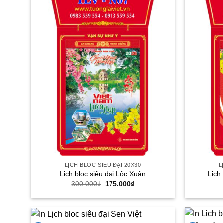
LỊCH BLOC SIÊU ĐẠI 20X30
L
Lịch bloc siêu đại Lộc Xuân
Lịch
Giá
Giá
300.000
₫
175.000
₫
gốc
hiện
là:
tại
300.000₫.
là:
175.000₫.