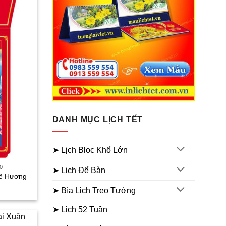
DANH MỤC LỊCH TẾT
➤ Lịch Bloc Khổ Lớn
0
➤ Lịch Để Bàn
uê Hương
iá
➤ Bìa Lịch Treo Tường
iện
ại
à:
➤ Lịch 52 Tuần
75.000₫.