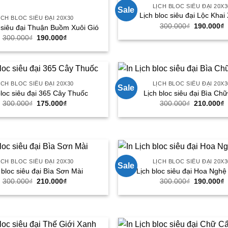
LỊCH BLOC SIÊU ĐẠI 20X3
Sale
Lịch bloc siêu đại Lộc Khai
ỊCH BLOC SIÊU ĐẠI 20X30
Giá
G
300.000
₫
190.000
₫
c siêu đại Thuận Buồm Xuôi Gió
gốc
h
Giá
Giá
300.000
₫
190.000
₫
là:
t
gốc
hiện
300.000₫.
l
là:
tại
1
300.000₫.
là:
190.000₫.
ỊCH BLOC SIÊU ĐẠI 20X30
LỊCH BLOC SIÊU ĐẠI 20X3
Sale
bloc siêu đại 365 Cây Thuốc
Lịch bloc siêu đại Bìa Chữ
Giá
Giá
Giá
G
300.000
₫
175.000
₫
300.000
₫
210.000
₫
gốc
hiện
gốc
h
là:
tại
là:
t
300.000₫.
là:
300.000₫.
l
175.000₫.
2
ỊCH BLOC SIÊU ĐẠI 20X30
LỊCH BLOC SIÊU ĐẠI 20X3
Sale
 bloc siêu đại Bìa Sơn Mài
Lịch bloc siêu đại Hoa Nghệ
Giá
Giá
Giá
G
300.000
₫
210.000
₫
300.000
₫
190.000
₫
gốc
hiện
gốc
h
là:
tại
là:
t
300.000₫.
là:
300.000₫.
l
210.000₫.
1