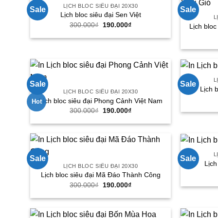
LỊCH BLOC SIÊU ĐẠI 20X30
Sale
Sale
Lịch bloc siêu đại Sen Việt
L
Giá
Giá
300.000
₫
190.000
₫
Lịch blo
gốc
hiện
là:
tại
300.000₫.
là:
190.000₫.
L
Sale
Sale
Lịch 
LỊCH BLOC SIÊU ĐẠI 20X30
Lịch bloc siêu đại Phong Cảnh Việt Nam
Hot
Giá
Giá
300.000
₫
190.000
₫
gốc
hiện
là:
tại
300.000₫.
là:
190.000₫.
L
Sale
Sale
Lịch
LỊCH BLOC SIÊU ĐẠI 20X30
Lịch bloc siêu đại Mã Đáo Thành Công
Giá
Giá
300.000
₫
190.000
₫
gốc
hiện
là:
tại
300.000₫.
là:
190.000₫.