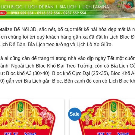
lize Bế Nổi 3D, sắc nét, bố cục thiết kế hài hòa đẹp mắt là m
ơn chúng tôi tới quý khách hàng gần xa đã đặt In Lịch Bloc Đẹ
Lịch Để Bàn, Bìa Lịch treo tường và Lịch Lò Xo Giữa.
 ai cũng cần để trang trí trong nhà vào dịp ngày Tết một cuốn
hành. Ngoài Lịch Bloc Khổ Đại Treo Tường, còn có Bìa Lịch G
hư: Bloc khổ A3 (30×40), Bloc khổ Cực Đại (25×35), Bloc Khổ A
0) gắn với Bìa Lịch gắn Bloc. Bên cạnh đó còn có Lịch Bloc kh
Sale