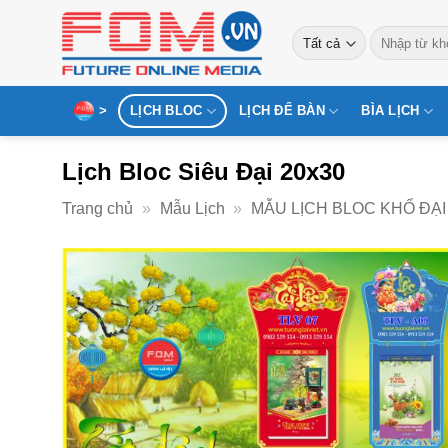
Bỏ
Tìm
qua
kiếm:
nội
dung
>
LỊCH BLOC
LỊCH ĐỂ BÀN
BÌA LỊCH
Lịch Bloc Siêu Đại 20x30
Trang chủ
»
Mẫu Lịch
»
MẪU LỊCH BLOC KHỔ ĐẠI