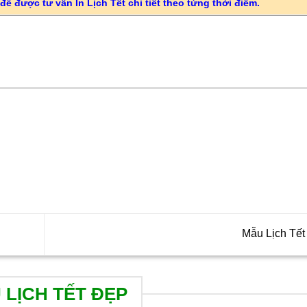
để được tư vấn In Lịch Tết chi tiết theo từng thời điểm.
Mẫu Lịch Tế
 LỊCH TẾT ĐẸP