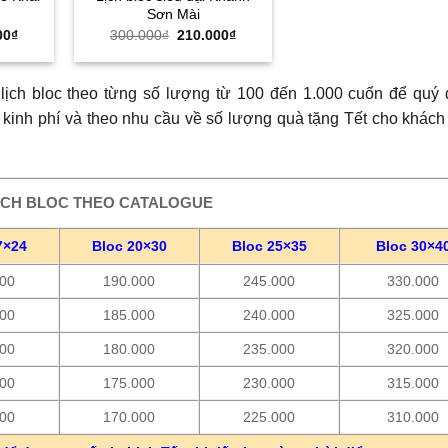
Sơn Mài
Giá
Giá
Giá
00
₫
300.000
₫
210.000
₫
hiện
gốc
hiện
tại
là:
tại
00₫.
là:
300.000₫.
là:
170.000₫.
210.000₫.
lịch bloc theo từng số lượng từ 100 đến 1.000 cuốn để quý
 kinh phí và theo nhu cầu về số lượng quà tặng Tết cho khách
ỊCH BLOC THEO CATALOGUE
7×24
Bloc 20×30
Bloc 25×35
Bloc 30×4
000
190.000
245.000
330.000
000
185.000
240.000
325.000
000
180.000
235.000
320.000
000
175.000
230.000
315.000
000
170.000
225.000
310.000