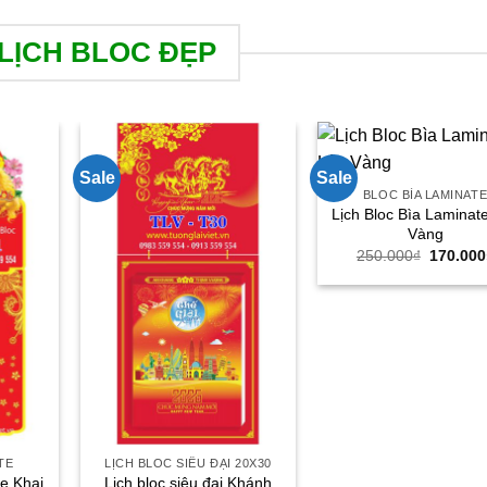
LỊCH BLOC ĐẸP
Sale
Sale
BLOC BÌA LAMINAT
Lịch Bloc Bìa Laminat
Vàng
Giá
250.000
₫
170.000
gốc
là:
250.000
TE
LỊCH BLOC SIÊU ĐẠI 20X30
te Khai
Lịch bloc siêu đại Khánh