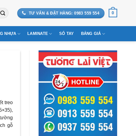
0
TƯ VẤN & ĐẶT HÀNG: 0983 559 554
G NHỰA
LAMINATE
SỔ TAY
BẢNG GIÁ
t treo
5×35),
 tường
ịch gỗ