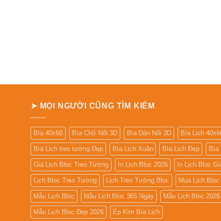
➤ MỌI NGƯỜI CŨNG TÌM KIẾM
Bìa 40x60
Bìa Chữ Nổi 3D
Bìa Dán Nổi 3D
Bìa Lịch 40x6
Bìa Lịch treo tường Đẹp
Bìa Lịch Xuân
Bìa Lịch Đẹp
Bìa
Giá Lịch Bloc Treo Tường
In Lịch Bloc 2026
In Lịch Bloc G
Lịch Bloc Treo Tường
Lịch Treo Tường Bloc
Mua Lich Bloc
Mẫu Lịch Bloc
Mẫu Lịch Bloc 365 Ngày
Mẫu Lịch Bloc 2026
Mẫu Lịch Bloc Đẹp 2026
Ép Kim Bìa Lịch