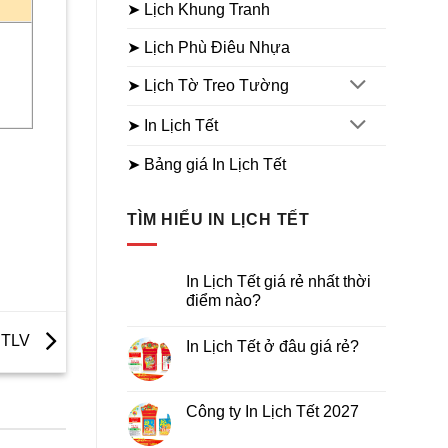
➤ Lịch Khung Tranh
➤ Lịch Phù Điêu Nhựa
➤ Lịch Tờ Treo Tường
➤ In Lịch Tết
➤ Bảng giá In Lịch Tết
TÌM HIỂU IN LỊCH TẾT
In Lịch Tết giá rẻ nhất thời
điểm nào?
Không
có
t TLV
In Lịch Tết ở đâu giá rẻ?
bình
luận
Không
ở
có
In
bình
Lịch
luận
Công ty In Lịch Tết 2027
Tết
ở
giá
In
Không
rẻ
Lịch
có