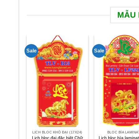
MẪU 
Sale
Sale
LỊCH BLOC KHỔ ĐẠI (17X24)
BLOC BÌA LAMINA
Lịch bloc đại đặc biệt Chữ
Lịch bloc bìa lamina