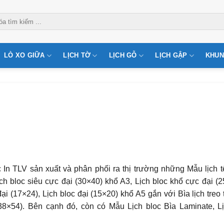
LÒ XO GIỮA
LỊCH TỜ
LỊCH GỖ
LỊCH GẬP
KHUN
 In TLV sản xuất và phân phối ra thị trường những Mẫu lịch tế
h bloc siêu cực đại (30×40) khổ A3, Lịch bloc khổ cực đại (2
ại (17×24), Lịch bloc đại (15×20) khổ A5 gắn với Bìa lịch treo
(38×54). Bên cạnh đó, còn có Mẫu Lịch bloc Bìa Laminate, L