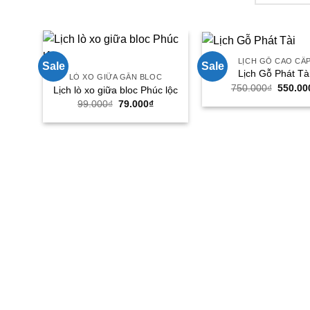
LỊCH GỖ CAO CẤ
Sale
Sale
Lịch Gỗ Phát Tà
LÒ XO GIỮA GẮN BLOC
Giá
750.000
₫
550.00
Lịch lò xo giữa bloc Phúc lộc
gốc
Giá
Giá
99.000
₫
79.000
₫
là:
gốc
hiện
750.00
là:
tại
99.000₫.
là:
79.000₫.