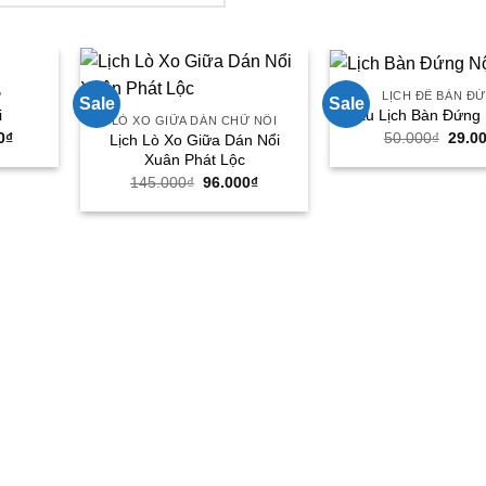
P
LỊCH ĐỂ BÀN Đ
Sale
Sale
i
Mẫu Lịch Bàn Đứng 
LÒ XO GIỮA DÁN CHỮ NỔI
Giá
Giá
0
₫
50.000
₫
29.0
Lịch Lò Xo Giữa Dán Nổi
hiện
gốc
Xuân Phát Lộc
tại
là:
Giá
Giá
0₫.
là:
50.00
145.000
₫
96.000
₫
gốc
hiện
550.000₫.
là:
tại
145.000₫.
là:
96.000₫.