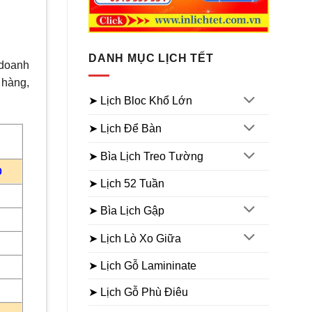
DANH MỤC LỊCH TẾT
 doanh
 hàng,
➤ Lịch Bloc Khổ Lớn
➤ Lịch Để Bàn
➤ Bìa Lịch Treo Tường
0
➤ Lịch 52 Tuần
➤ Bìa Lịch Gập
➤ Lịch Lò Xo Giữa
➤ Lịch Gỗ Lamininate
➤ Lịch Gỗ Phù Điêu