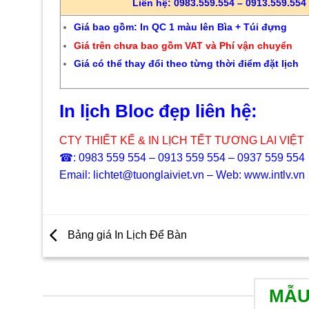
Liên hệ: 0983.559.554 – 0913.559.554 
Giá bao gồm: In QC 1 màu lên Bìa + Túi đựng
Giá trên chưa bao gồm VAT và Phí vận chuyển
Giá có thể thay đổi theo từng thời điểm đặt lịch
In lịch Bloc đẹp liên hệ:
CTY THIẾT KẾ & IN LỊCH TẾT TƯƠNG LAI VIỆT
☎: 0983 559 554 – 0913 559 554 – 0937 559 554
Email: lichtet@tuonglaiviet.vn – Web: www.intlv.vn
Bảng giá In Lịch Để Bàn
MẪU