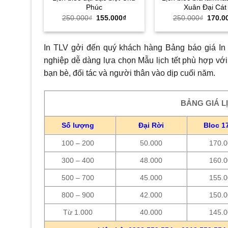
Phúc
Xuân Đại Cát
Giá
Giá
Giá
250.000
₫
155.000
₫
250.000
₫
170.0
gốc
hiện
gốc
là:
tại
là:
250.000₫.
là:
250.0
155.000₫.
In TLV gởi đến quý khách hàng Bảng báo giá In 
nghiệp dễ dàng lựa chọn Mẫu lịch tết phù hợp với
bạn bè, đối tác và người thân vào dịp cuối năm.
BẢNG GIÁ L
Số lượng
Đại Rời
Bloc 1
100 – 200
50.000
170.
300 – 400
48.000
160.
500 – 700
45.000
155.
800 – 900
42.000
150.
Từ 1.000
40.000
145.