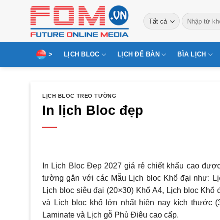
Bỏ
Tìm
qua
kiếm:
nội
dung
>
LỊCH BLOC
LỊCH ĐỂ BÀN
BÌA LỊCH
LỊCH BLOC TREO TƯỜNG
In lịch Bloc đẹp
In Lịch Bloc Đẹp 2027 giá rẻ chiết khấu cao được
tường gắn với các Mẫu Lịch bloc Khổ đại như: Lịc
Lịch bloc siêu đại (20×30) Khổ A4, Lịch bloc Khổ đ
và Lịch bloc khổ lớn nhất hiện nay kích thước 
Laminate và Lịch gỗ Phù Điêu cao cấp.