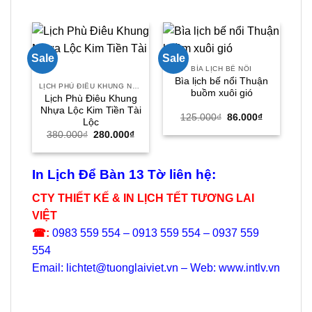
Sale
Sale
Sal
BÌA LỊCH BẾ NỔI
Bìa lịch bế nổi Thuận
L
LỊCH PHÙ ĐIÊU KHUNG NHỰA
buồm xuôi gió
Lịch Phù Điêu Khung
Nhựa Lộc Kim Tiền Tài
Giá
Giá
125.000
₫
86.000
₫
Lộc
gốc
hiện
Giá
Giá
380.000
₫
280.000
₫
là:
tại
gốc
hiện
125.000₫.
là:
là:
tại
86.000₫.
380.000₫.
là:
280.000₫.
In Lịch Để Bàn 13 Tờ liên hệ:
CTY THIẾT KẾ & IN LỊCH TẾT TƯƠNG LAI
VIỆT
☎:
0983 559 554 – 0913 559 554 – 0937 559
554
Email: lichtet@tuonglaiviet.vn – Web: www.intlv.vn