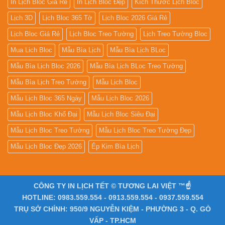
In Lịch Bloc Giá Rẻ
In Lịch Bloc Đẹp
Kích Thước Lịch Bloc
Lịch 3D
Lịch Bloc 365 Tờ
Lịch Bloc 2026 Giá Rẻ
Lịch Bloc Giá Rẻ
Lịch Bloc Treo Tường
Lịch Treo Tường Bloc
Mua Lich Bloc
Mẫu Bìa Lịch
Mẫu Bìa Lịch BLoc
Mẫu Bìa Lịch Bloc 2026
Mẫu Bìa Lịch BLoc Treo Tường
Mẫu Bìa Lịch Treo Tường
Mẫu Lịch Bloc
Mẫu Lịch Bloc 365 Ngày
Mẫu Lịch Bloc 2026
Mẫu Lịch Bloc Khổ Đại
Mẫu Lịch Bloc Siêu Đại
Mẫu Lịch Bloc Treo Tường
Mẫu Lịch Bloc Treo Tường Đẹp
Mẫu Lịch Bloc Đẹp 2026
Ép Kim Bìa Lịch
CÔNG TY IN LỊCH TẾT © TƯƠNG LAI VIỆT ™☝️
HOTLINE: 0983.559.554 - 0913.559.554 - 0937.559.554
TRỤ SỞ CHÍNH: 950/9 NGUYỄN KIỆM - PHƯỜNG 3 - Q. GÒ
VẤP - TP.HCM