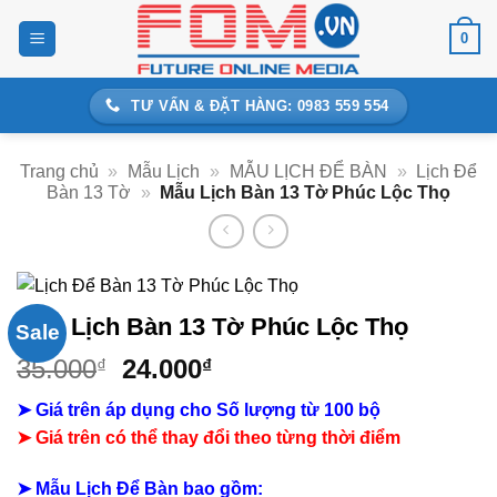
Bỏ
0
qua
nội
dung
TƯ VẤN & ĐẶT HÀNG: 0983 559 554
Trang chủ
»
Mẫu Lịch
»
MẪU LỊCH ĐỂ BÀN
»
Lịch Để
Bàn 13 Tờ
»
Mẫu Lịch Bàn 13 Tờ Phúc Lộc Thọ
Mẫu Lịch Bàn 13 Tờ Phúc Lộc Thọ
Sale
Giá
Giá
35.000
24.000
₫
₫
gốc
hiện
➤ Giá trên áp dụng cho Số lượng từ 100 bộ
là:
tại
➤
Giá trên có thể thay đổi theo từng thời điểm
35.000₫.
là:
24.000₫.
➤ Mẫu Lịch Để Bàn bao gồm: