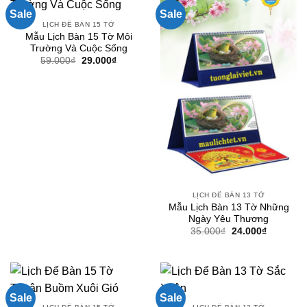
Sale
Sale
LỊCH ĐỂ BÀN 15 TỜ
Mẫu Lịch Bàn 15 Tờ Môi
Trường Và Cuộc Sống
Giá
Giá
59.000
₫
29.000
₫
gốc
hiện
là:
tại
59.000₫.
là:
29.000₫.
LỊCH ĐỂ BÀN 13 TỜ
Mẫu Lịch Bàn 13 Tờ Những
Ngày Yêu Thương
Giá
Giá
35.000
₫
24.000
₫
gốc
hiện
là:
tại
35.000₫.
là:
24.000₫.
Sale
Sale