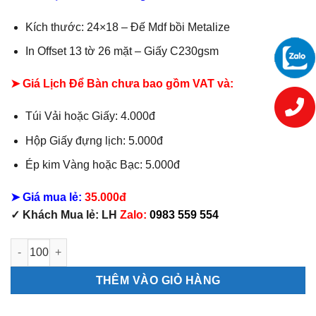
Kích thước: 24×18 – Đế Mdf bồi Metalize
In Offset 13 tờ 26 mặt – Giấy C230gsm
➤ Giá Lịch Để Bàn chưa bao gồm VAT và:
Túi Vải hoặc Giấy: 4.000đ
Hộp Giấy đựng lịch: 5.000đ
Ép kim Vàng hoặc Bạc: 5.000đ
➤ Giá mua lẻ:
35.000đ
✓ Khách Mua lẻ: LH
Zalo:
0983 559 554
Mẫu Lịch Bàn 13 Tờ Phúc Lộc Thọ số lượng
THÊM VÀO GIỎ HÀNG