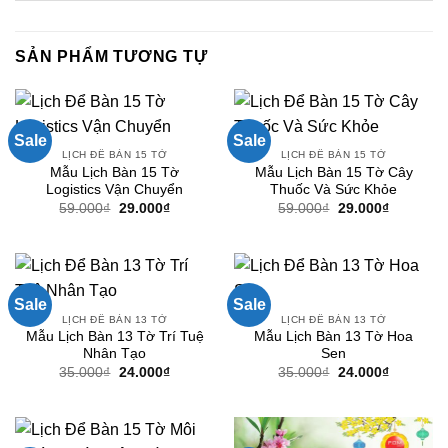
SẢN PHẨM TƯƠNG TỰ
Sale
Sale
LỊCH ĐỂ BÀN 15 TỜ
LỊCH ĐỂ BÀN 15 TỜ
Mẫu Lịch Bàn 15 Tờ
Mẫu Lịch Bàn 15 Tờ Cây
Logistics Vận Chuyển
Thuốc Và Sức Khỏe
Giá
Giá
Giá
Giá
59.000
₫
29.000
₫
59.000
₫
29.000
₫
gốc
hiện
gốc
hiện
là:
tại
là:
tại
59.000₫.
là:
59.000₫.
là:
29.000₫.
29.000₫.
Sale
Sale
LỊCH ĐỂ BÀN 13 TỜ
LỊCH ĐỂ BÀN 13 TỜ
Mẫu Lịch Bàn 13 Tờ Trí Tuệ
Mẫu Lịch Bàn 13 Tờ Hoa
Nhân Tạo
Sen
Giá
Giá
Giá
Giá
35.000
₫
24.000
₫
35.000
₫
24.000
₫
gốc
hiện
gốc
hiện
là:
tại
là:
tại
35.000₫.
là:
35.000₫.
là:
24.000₫.
24.000₫.