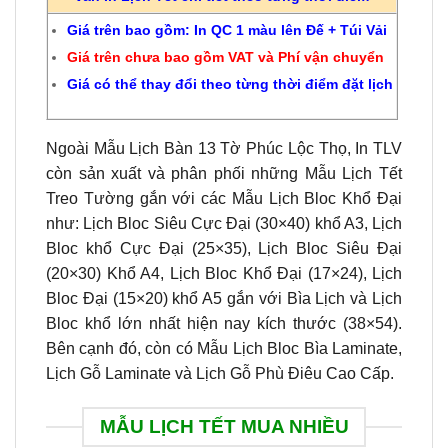
Giá trên bao gồm: In QC 1 màu lên Đế + Túi Vải
Giá trên chưa bao gồm VAT và Phí vận chuyển
Giá có thể thay đổi theo từng thời điểm đặt lịch
Ngoài Mẫu Lịch Bàn 13 Tờ Phúc Lộc Thọ, In TLV
còn sản xuất và phân phối những Mẫu Lịch Tết
Treo Tường gắn với các Mẫu Lịch Bloc Khổ Đại
như: Lịch Bloc Siêu Cực Đại (30×40) khổ A3, Lịch
Bloc khổ Cực Đại (25×35), Lịch Bloc Siêu Đại
(20×30) Khổ A4, Lịch Bloc Khổ Đại (17×24), Lịch
Bloc Đại (15×20) khổ A5 gắn với Bìa Lịch và Lịch
Bloc khổ lớn nhất hiện nay kích thước (38×54).
Bên cạnh đó, còn có Mẫu Lịch Bloc Bìa Laminate,
Lịch Gỗ Laminate và Lịch Gỗ Phù Điêu Cao Cấp.
MẪU LỊCH TẾT MUA NHIỀU