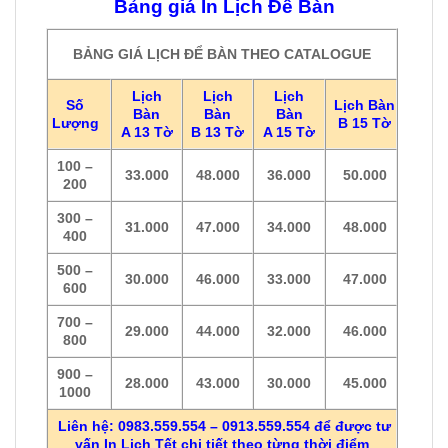
Bảng giá In Lịch Để Bàn
BẢNG GIÁ LỊCH ĐỂ BÀN THEO CATALOGUE
Lịch
Lịch
Lịch
Số
Lịch Bàn
Bàn
Bàn
Bàn
Lượng
B 15 Tờ
A 13 Tờ
B 13 Tờ
A 15 Tờ
100 –
33.000
48.000
36.000
50.000
200
300 –
31.000
47.000
34.000
48.000
400
500 –
30.000
46.000
33.000
47.000
600
700 –
29.000
44.000
32.000
46.000
800
900 –
28.000
43.000
30.000
45.000
1000
Liên hệ: 0983.559.554 – 0913.559.554 để được tư
vấn In Lịch Tết chi tiết theo từng thời điểm