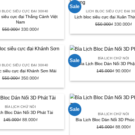
175.000₫.
1
Sale
H BLOC SIÊU CỰC ĐẠI 30X40
LỊCH BLOC SIÊU CỰC ĐẠI 3
c siêu cực đại Thắng Cảnh Việt
Lịch bloc siêu cực đại Xuân Th
Nam
Giá
G
550.000
₫
330.000
₫
Giá
Giá
550.000
₫
330.000
₫
gốc
h
gốc
hiện
là:
tạ
là:
tại
550.000₫.
là
550.000₫.
là:
3
330.000₫.
BÌA LỊCH CHỮ NỔI
Sale
Bìa Lịch Bloc Dán Nổi 3D Phậ
H BLOC SIÊU CỰC ĐẠI 30X40
Giá
Gi
oc siêu cực đại Khánh Sơn Mài
145.000
₫
90.000
₫
gốc
hi
Giá
Giá
550.000
₫
350.000
₫
là:
tại
gốc
hiện
145.000₫.
là:
là:
tại
90
550.000₫.
là:
350.000₫.
BÌA LỊCH CHỮ NỔI
Sale
ch Bloc Dán Nổi 3D Phát Tài
BÌA LỊCH CHỮ NỔI
Giá
Giá
Bìa Lịch Bloc Dán Nổi 3D Phú
145.000
₫
88.000
₫
gốc
hiện
Giá
Gi
145.000
₫
88.000
₫
là:
tại
gốc
hi