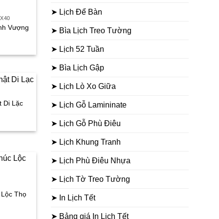
75.000₫.
➤ Lịch Để Bàn
0X40
ịnh Vượng
➤ Bìa Lịch Treo Tường
iá
➤ Lịch 52 Tuần
iện
i
➤ Bìa Lịch Gập
:
30.000₫.
➤ Lịch Lò Xo Giữa
t Di Lặc
➤ Lịch Gỗ Lamininate
á
➤ Lịch Gỗ Phù Điêu
ện
➤ Lịch Khung Tranh
.000₫.
➤ Lịch Phù Điêu Nhựa
➤ Lịch Tờ Treo Tường
c Lộc Thọ
➤ In Lịch Tết
á
➤ Bảng giá In Lịch Tết
ện