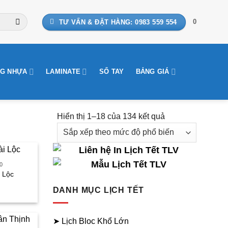
0
TƯ VẤN & ĐẶT HÀNG: 0983 559 554
G NHỰA
LAMINATE
SỔ TAY
BẢNG GIÁ
Đã
Hiển thị 1–18 của 134 kết quả
sắp
xếp
theo
0
mức
i Lộc
độ
iá
DANH MỤC LỊCH TẾT
phổ
iện
biến
i
➤ Lịch Bloc Khổ Lớn
: