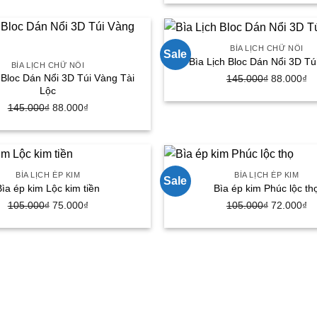
145.000₫.
là:
là:
tại
88.000₫.
145.000₫.
là:
88
BÌA LỊCH CHỮ NỔI
Sale
Bìa Lịch Bloc Dán Nổi 3D Tú
BÌA LỊCH CHỮ NỔI
 Bloc Dán Nổi 3D Túi Vàng Tài
Giá
Gi
145.000
₫
88.000
₫
Lộc
gốc
hi
Giá
Giá
145.000
₫
88.000
₫
là:
tại
gốc
hiện
145.000₫.
là:
là:
tại
88
145.000₫.
là:
88.000₫.
BÌA LỊCH ÉP KIM
BÌA LỊCH ÉP KIM
Sale
Bìa ép kim Lộc kim tiền
Bìa ép kim Phúc lộc th
Giá
Giá
Giá
Gi
105.000
₫
75.000
₫
105.000
₫
72.000
₫
gốc
hiện
gốc
hi
là:
tại
là:
tại
105.000₫.
là:
105.000₫.
là:
75.000₫.
72