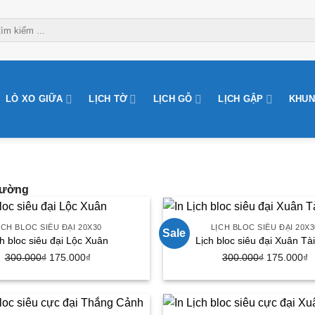
LÒ XO GIỮA
LỊCH TỜ
LỊCH GỖ
LỊCH GẬP
KHUN
Tường
ỊCH BLOC SIÊU ĐẠI 20X30
LỊCH BLOC SIÊU ĐẠI 20X3
Sale
ch bloc siêu đại Lộc Xuân
Lịch bloc siêu đại Xuân Tà
Giá
Giá
Giá
G
300.000
₫
175.000
₫
300.000
₫
175.000
₫
gốc
hiện
gốc
h
là:
tại
là:
tạ
300.000₫.
là:
300.000₫.
là