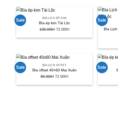
145.000₫.
là:
88.000₫.
BÌA LỊCH ÉP KIM
Sale
Sale
Bìa ép kim Tài Lộc
Bìa Lịch
Giá
Giá
105.000
₫
72.000
₫
gốc
hiện
là:
tại
105.000₫.
là:
72.000₫.
BÌA LỊCH OFFET
Sale
Sale
Bìa offset 40×60 Mai Xuân
Giá
Giá
90.000
₫
72.000
₫
gốc
hiện
là:
tại
90.000₫.
là:
72.000₫.