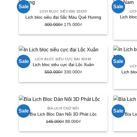
90.000₫.
Sale
Sale
LỊCH BLOC SIÊU ĐẠI 20X30
LỊC
Lịch blo
Lịch bloc siêu đại Sắc Màu Quê Hương
Giá
Giá
300.000
₫
175.000
₫
gốc
hiện
là:
tại
300.000₫.
là:
175.000₫.
LỊCH BLOC SIÊU CỰC ĐẠI 30X40
Sale
Sale
Lịch bloc siêu cực đại Lộc Xuân
LỊC
Giá
Giá
Lịch bl
550.000
₫
330.000
₫
gốc
hiện
là:
tại
550.000₫.
là:
330.000₫.
BÌA LỊCH CHỮ NỔI
Sale
Sale
Bìa Lịch Bloc Dán Nổi 3D Phát Lộc
Bìa Lị
Giá
Giá
145.000
₫
88.000
₫
gốc
hiện
là:
tại