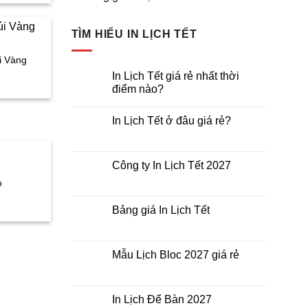
TÌM HIỂU IN LỊCH TẾT
.000₫.
i Vàng
á
In Lịch Tết giá rẻ nhất thời
điểm nào?
ện
Không
có
In Lịch Tết ở đâu giá rẻ?
bình
luận
Không
.000₫.
ở
có
In
bình
Lịch
luận
Công ty In Lịch Tết 2027
Tết
ở
giá
In
Không
ọ
rẻ
Lịch
có
nhất
Tết
á
bình
thời
ở
luận
Bảng giá In Lịch Tết
điểm
ện
đâu
ở
nào?
giá
Công
Không
rẻ?
ty
có
In
bình
Lịch
luận
Mẫu Lịch Bloc 2027 giá rẻ
Tết
ở
.000₫.
2027
Bảng
Không
giá
có
In
bình
Lịch
luận
In Lịch Để Bàn 2027
Tết
ở