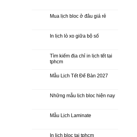
Mẫu
Không
Lịch
có
Bloc
bình
2027
luận
Mua lịch bloc ở đâu giá rẻ
giá
ở
rẻ
In
Không
Lịch
có
Để
bình
Bàn
luận
In lịch lò xo giữa bộ số
2027
ở
Mua
Không
lịch
có
bloc
bình
ở
luận
Tìm kiếm địa chỉ in lịch tết tại
đâu
ở
tphcm
giá
In
rẻ
lịch
Không
lò
có
xo
Mẫu Lịch Tết Để Bàn 2027
bình
giữa
luận
bộ
Không
ở
số
có
Tìm
bình
kiếm
luận
Những mẫu lịch bloc hiện nay
địa
ở
chỉ
Mẫu
Không
in
Lịch
có
lịch
Tết
bình
tết
Để
luận
Mẫu Lịch Laminate
tại
Bàn
ở
tphcm
2027
Những
Không
mẫu
có
lịch
bình
bloc
luận
In lịch bloc tại tphcm