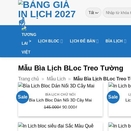
Bỏ
Tìm
qua
kiếm:
nội
dung
>
LỊCH BLOC
LỊCH ĐỂ BÀN
BÌA LỊCH
Mẫu Bìa Lịch BLoc Treo Tường
Trang chủ
»
Mẫu Lịch
»
Mẫu Bìa Lịch BLoc Treo 
BÌA LỊCH CHỮ NỔI
L
Sale
Sale
Bìa Lịch Bloc Dán Nổi 3D Cây Mai
Lị
Giá
Giá
145.000
₫
90.000
₫
gốc
hiện
là:
tại
145.000₫.
là: