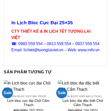
In Lịch Bloc Cực Đại 25×35
CTY THIẾT KẾ & IN LỊCH TẾT TƯƠNG LAI
VIỆT
☎: 0983 559 554 – 0913 559 554 – 0937 559 554
Email: lichtet@tuonglaiviet.vn – Web: www.intlv.vn
SẢN PHẨM TƯƠNG TỰ
Sale
Sale
LỊCH BLOC CỰC ĐẠI 25X35
LỊCH BLOC KHỔ ĐẠI (17X24)
Lịch bloc cực đại Chữ Cẩm
Lịch bloc đại đặc biệt Chữ
Thạch
Cẩm Thạch
400.000
₫
Giá
265.000
₫
Giá
250.000
₫
Giá
160.000
₫
Giá