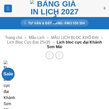
Bỏ
0
qua
nội
dung
TƯ VẤN & ĐẶT HÀNG: 0983 559 554
Trang chủ
»
Mẫu Lịch
»
MẪU LỊCH BLOC KHỔ ĐẠI
»
Lịch Bloc Cực Đại 25x35
»
Lịch bloc cực đại Khánh
Sơn Mài
Sale