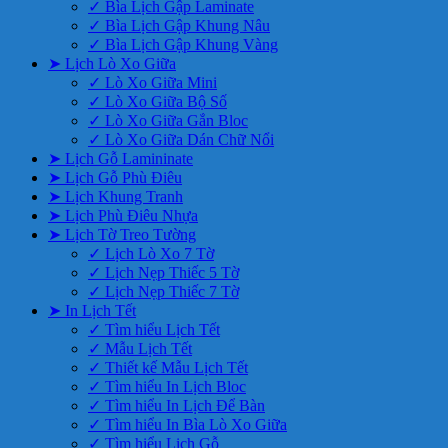
✓ Bìa Lịch Gập Laminate
✓ Bìa Lịch Gập Khung Nâu
✓ Bìa Lịch Gập Khung Vàng
➤ Lịch Lò Xo Giữa
✓ Lò Xo Giữa Mini
✓ Lò Xo Giữa Bộ Số
✓ Lò Xo Giữa Gắn Bloc
✓ Lò Xo Giữa Dán Chữ Nổi
➤ Lịch Gỗ Lamininate
➤ Lịch Gỗ Phù Điêu
➤ Lịch Khung Tranh
➤ Lịch Phù Điêu Nhựa
➤ Lịch Tờ Treo Tường
✓ Lịch Lò Xo 7 Tờ
✓ Lịch Nẹp Thiếc 5 Tờ
✓ Lịch Nẹp Thiếc 7 Tờ
➤ In Lịch Tết
✓ Tìm hiểu Lịch Tết
✓ Mẫu Lịch Tết
✓ Thiết kế Mẫu Lịch Tết
✓ Tìm hiểu In Lịch Bloc
✓ Tìm hiểu In Lịch Để Bàn
✓ Tìm hiểu In Bìa Lò Xo Giữa
✓ Tìm hiểu Lịch Gỗ