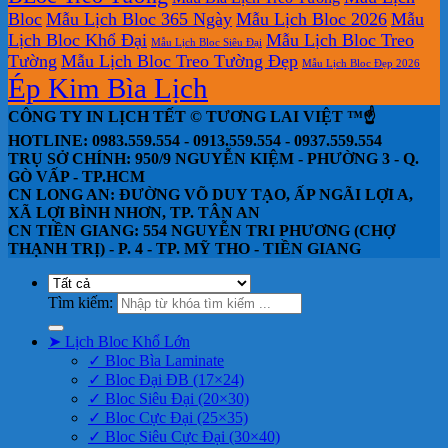
Bloc
Mẫu Lịch Bloc 365 Ngày
Mẫu Lịch Bloc 2026
Mẫu
Lịch Bloc Khổ Đại
Mẫu Lịch Bloc Treo
Mẫu Lịch Bloc Siêu Đại
Tường
Mẫu Lịch Bloc Treo Tường Đẹp
Mẫu Lịch Bloc Đẹp 2026
Ép Kim Bìa Lịch
CÔNG TY IN LỊCH TẾT © TƯƠNG LAI VIỆT ™☝️
HOTLINE: 0983.559.554 - 0913.559.554 - 0937.559.554
TRỤ SỞ CHÍNH: 950/9 NGUYỄN KIỆM - PHƯỜNG 3 - Q.
GÒ VẤP - TP.HCM
CN LONG AN: ĐƯỜNG VÕ DUY TẠO, ẤP NGÃI LỢI A,
XÃ LỢI BÌNH NHƠN, TP. TÂN AN
CN TIỀN GIANG: 554 NGUYỄN TRI PHƯƠNG (CHỢ
THẠNH TRỊ) - P. 4 - TP. MỸ THO - TIỀN GIANG
Tìm kiếm:
➤ Lịch Bloc Khổ Lớn
✓ Bloc Bìa Laminate
✓ Bloc Đại ĐB (17×24)
✓ Bloc Siêu Đại (20×30)
✓ Bloc Cực Đại (25×35)
✓ Bloc Siêu Cực Đại (30×40)