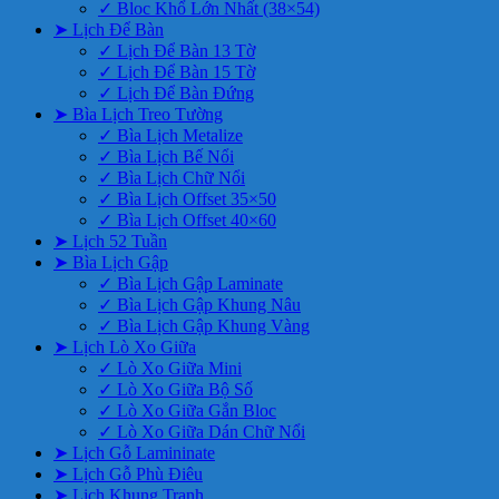
✓ Bloc Khổ Lớn Nhất (38×54)
➤ Lịch Để Bàn
✓ Lịch Để Bàn 13 Tờ
✓ Lịch Để Bàn 15 Tờ
✓ Lịch Để Bàn Đứng
➤ Bìa Lịch Treo Tường
✓ Bìa Lịch Metalize
✓ Bìa Lịch Bế Nổi
✓ Bìa Lịch Chữ Nổi
✓ Bìa Lịch Offset 35×50
✓ Bìa Lịch Offset 40×60
➤ Lịch 52 Tuần
➤ Bìa Lịch Gập
✓ Bìa Lịch Gập Laminate
✓ Bìa Lịch Gập Khung Nâu
✓ Bìa Lịch Gập Khung Vàng
➤ Lịch Lò Xo Giữa
✓ Lò Xo Giữa Mini
✓ Lò Xo Giữa Bộ Số
✓ Lò Xo Giữa Gắn Bloc
✓ Lò Xo Giữa Dán Chữ Nổi
➤ Lịch Gỗ Lamininate
➤ Lịch Gỗ Phù Điêu
➤ Lịch Khung Tranh