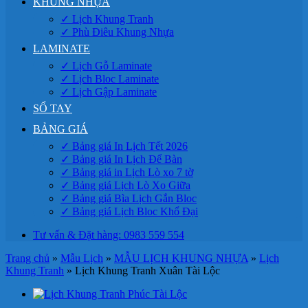
KHUNG NHỰA
✓ Lịch Khung Tranh
✓ Phù Điêu Khung Nhựa
LAMINATE
✓ Lịch Gỗ Laminate
✓ Lịch Bloc Laminate
✓ Lịch Gập Laminate
SỔ TAY
BẢNG GIÁ
✓ Bảng giá In Lịch Tết 2026
✓ Bảng giá In Lịch Để Bàn
✓ Bảng giá in Lịch Lò xo 7 tờ
✓ Bảng giá Lịch Lò Xo Giữa
✓ Bảng giá Bìa Lịch Gắn Bloc
✓ Bảng giá Lịch Bloc Khổ Đại
Tư vấn & Đặt hàng: 0983 559 554
Trang chủ
»
Mẫu Lịch
»
MẪU LỊCH KHUNG NHỰA
»
Lịch
Khung Tranh
»
Lịch Khung Tranh Xuân Tài Lộc