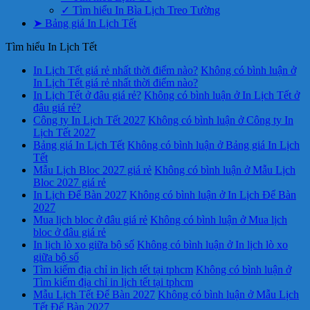
✓ Tìm hiểu In Bìa Lịch Treo Tường
➤ Bảng giá In Lịch Tết
Tìm hiểu In Lịch Tết
In Lịch Tết giá rẻ nhất thời điểm nào?
Không có bình luận
ở
In Lịch Tết giá rẻ nhất thời điểm nào?
In Lịch Tết ở đâu giá rẻ?
Không có bình luận
ở In Lịch Tết ở
đâu giá rẻ?
Công ty In Lịch Tết 2027
Không có bình luận
ở Công ty In
Lịch Tết 2027
Bảng giá In Lịch Tết
Không có bình luận
ở Bảng giá In Lịch
Tết
Mẫu Lịch Bloc 2027 giá rẻ
Không có bình luận
ở Mẫu Lịch
Bloc 2027 giá rẻ
In Lịch Để Bàn 2027
Không có bình luận
ở In Lịch Để Bàn
2027
Mua lịch bloc ở đâu giá rẻ
Không có bình luận
ở Mua lịch
bloc ở đâu giá rẻ
In lịch lò xo giữa bộ số
Không có bình luận
ở In lịch lò xo
giữa bộ số
Tìm kiếm địa chỉ in lịch tết tại tphcm
Không có bình luận
ở
Tìm kiếm địa chỉ in lịch tết tại tphcm
Mẫu Lịch Tết Để Bàn 2027
Không có bình luận
ở Mẫu Lịch
Tết Để Bàn 2027