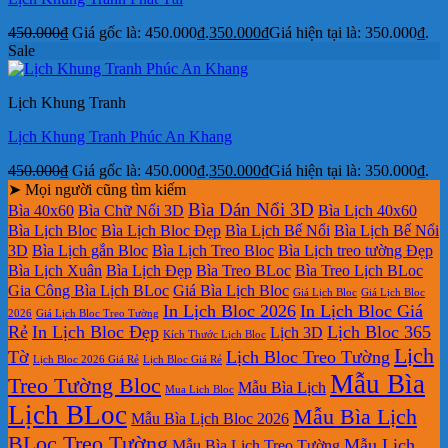
450.000
₫
Giá gốc là: 450.000₫.
350.000
₫
Giá hiện tại là: 350.000₫.
Sale
Lịch Khung Tranh
Lịch Khung Tranh Phúc An Khang
450.000
₫
Giá gốc là: 450.000₫.
350.000
₫
Giá hiện tại là: 350.000₫.
➤ Mọi người cũng tìm kiếm
Bìa Dán Nổi 3D
Bìa 40x60
Bìa Chữ Nổi 3D
Bìa Lịch 40x60
Bìa Lịch Bloc
Bìa Lịch Bloc Đẹp
Bìa Lịch Bế Nổi
Bìa Lịch Bế Nổi
3D
Bìa Lịch gắn Bloc
Bìa Lịch Treo Bloc
Bìa Lịch treo tường Đẹp
Bìa Lịch Xuân
Bìa Lịch Đẹp
Bìa Treo BLoc
Bìa Treo Lịch BLoc
Gia Công Bìa Lịch BLoc
Giá Bìa Lịch Bloc
Giá Lịch Bloc
Giá Lịch Bloc
In Lịch Bloc 2026
In Lịch Bloc Giá
2026
Giá Lịch Bloc Treo Tường
Rẻ
In Lịch Bloc Đẹp
Lịch Bloc 365
Lịch 3D
Kích Thước Lịch Bloc
Lịch
Tờ
Lịch Bloc Treo Tường
Lịch Bloc 2026 Giá Rẻ
Lịch Bloc Giá Rẻ
Mẫu Bìa
Treo Tường Bloc
Mẫu Bìa Lịch
Mua Lich Bloc
Lịch BLoc
Mẫu Bìa Lịch
Mẫu Bìa Lịch Bloc 2026
BLoc Treo Tường
Mẫu Lịch
Mẫu Bìa Lịch Treo Tường