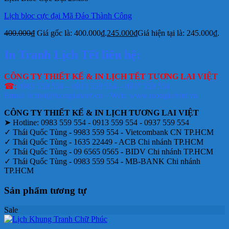
Lịch bloc cực đại Mã Đáo Thành Công
400.000
₫
Giá gốc là: 400.000₫.
245.000
₫
Giá hiện tại là: 245.000₫.
In Tranh Lịch Tết liên hệ:
CÔNG TY THIẾT KẾ & IN LỊCH TẾT TƯƠNG LAI VIỆT
☎:
0983 559 554 – 0913 559 554 – 0937 559 554
Email: lichtet@tuonglaiviet.vn – Web: www.tuonglaiviet.vn
CÔNG TY THIẾT KẾ & IN LỊCH TƯƠNG LAI VIỆT
➤ Hotline: 0983 559 554 - 0913 559 554 - 0937 559 554
✓ Thái Quốc Tùng - 9983 559 554 - Vietcombank CN TP.HCM
✓ Thái Quốc Tùng - 1635 22449 - ACB Chi nhánh TP.HCM
✓ Thái Quốc Tùng - 09 6565 0565 - BIDV Chi nhánh TP.HCM
✓ Thái Quốc Tùng - 0983 559 554 - MB-BANK Chi nhánh
TP.HCM
Sản phẩm tương tự
Sale