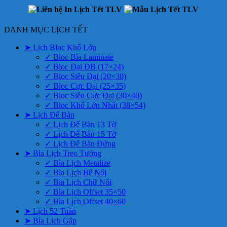
DANH MỤC LỊCH TẾT
➤ Lịch Bloc Khổ Lớn
✓ Bloc Bìa Laminate
✓ Bloc Đại ĐB (17×24)
✓ Bloc Siêu Đại (20×30)
✓ Bloc Cực Đại (25×35)
✓ Bloc Siêu Cực Đại (30×40)
✓ Bloc Khổ Lớn Nhất (38×54)
➤ Lịch Để Bàn
✓ Lịch Để Bàn 13 Tờ
✓ Lịch Để Bàn 15 Tờ
✓ Lịch Để Bàn Đứng
➤ Bìa Lịch Treo Tường
✓ Bìa Lịch Metalize
✓ Bìa Lịch Bế Nổi
✓ Bìa Lịch Chữ Nổi
✓ Bìa Lịch Offset 35×50
✓ Bìa Lịch Offset 40×60
➤ Lịch 52 Tuần
➤ Bìa Lịch Gập