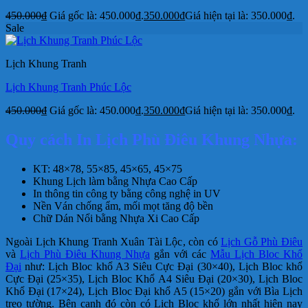
450.000
₫
Giá gốc là: 450.000₫.
350.000
₫
Giá hiện tại là: 350.000₫.
Sale
Lịch Khung Tranh
Lịch Khung Tranh Phúc Lộc
450.000
₫
Giá gốc là: 450.000₫.
350.000
₫
Giá hiện tại là: 350.000₫.
Quy cách In Lịch Phù Điêu Khung Nhựa:
KT: 48×78, 55×85, 45×65, 45×75
Khung Lịch làm bằng Nhựa Cao Cấp
In thông tin công ty bằng công nghệ in UV
Nền Ván chống ẩm, mối mọt tăng độ bền
Chữ Dán Nổi bằng Nhựa Xi Cao Cấp
Ngoài Lịch Khung Tranh Xuân Tài Lộc, còn có
Lịch Gỗ Phù Điêu
và
Lịch Phù Điêu Khung Nhựa
gắn với các
Mẫu Lịch Bloc Khổ
Đại
như: Lịch Bloc khổ A3 Siêu Cực Đại (30×40), Lịch Bloc khổ
Cực Đại (25×35), Lịch Bloc Khổ A4 Siêu Đại (20×30), Lịch Bloc
Khổ Đại (17×24), Lịch Bloc Đại khổ A5 (15×20) gắn với Bìa Lịch
treo tường. Bên cạnh đó còn có Lịch Bloc khổ lớn nhất hiện nay