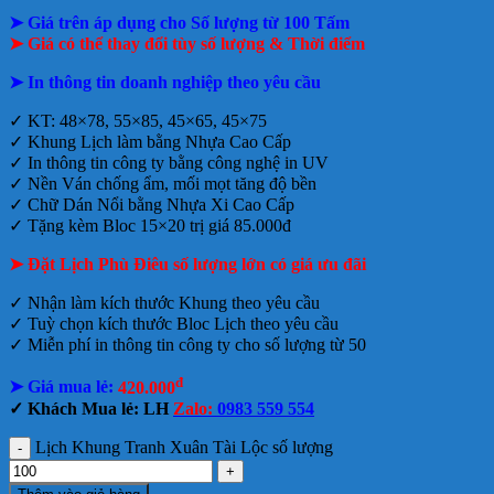
➤ Giá trên áp dụng cho Số lượng từ 100 Tấm
➤ Giá có thể thay đổi tùy số lượng & Thời điểm
➤ In thông tin doanh nghiệp theo yêu cầu
✓ KT: 48×78, 55×85, 45×65, 45×75
✓ Khung Lịch làm bằng Nhựa Cao Cấp
✓ In thông tin công ty bằng công nghệ in UV
✓ Nền Ván chống ẩm, mối mọt tăng độ bền
✓ Chữ Dán Nổi bằng Nhựa Xi Cao Cấp
✓ Tặng kèm Bloc 15×20 trị giá 85.000đ
➤ Đặt Lịch Phù Điêu số lượng lớn có giá ưu đãi
✓ Nhận làm kích thước Khung theo yêu cầu
✓ Tuỳ chọn kích thước Bloc Lịch theo yêu cầu
✓ Miễn phí in thông tin công ty cho số lượng từ 50
đ
➤ Giá mua lẻ:
420.000
✓ Khách Mua lẻ: LH
Zalo:
0983 559 554
Lịch Khung Tranh Xuân Tài Lộc số lượng