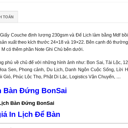
H TOÁN
Giấy Couche định lượng 230gsm và Đế Lịch làm bằng Mdf bồi
sản xuất theo kích thước 24×18 và 19×22. Bên cạnh đó thường
ữ M có thêm phần Note Ghi Chú bên dưới.
ng phú về chủ để với những hình ảnh như: Bon Sai, Tài Lộc, 1
Hoa Sen, Phong cảnh, Du Lịch, Danh Ngôn Cuộc Sống, Lời 
 Gió, Phúc Lộc Thọ, Phật Di Lặc, Logistics Vận Chuyển, …
h Bàn Đứng BonSai
iá In Lịch Để Bàn