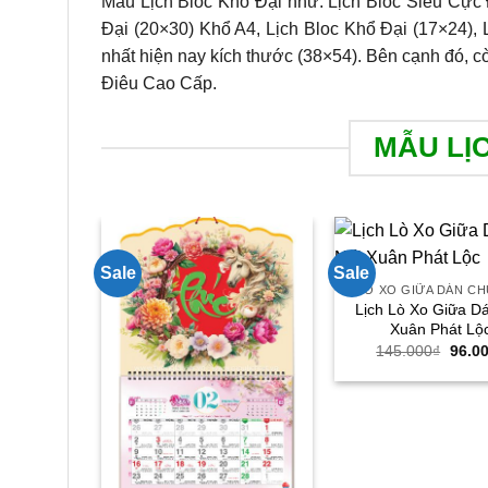
Mẫu Lịch Bloc Khổ Đại như: Lịch Bloc Siêu Cực Đ
Đại (20×30) Khổ A4, Lịch Bloc Khổ Đại (17×24), 
nhất hiện nay kích thước (38×54). Bên cạnh đó, 
Điêu Cao Cấp.
MẪU LỊ
Sale
Sale
LÒ XO GIỮA DÁN CH
Lịch Lò Xo Giữa D
Xuân Phát Lộ
Giá
145.000
₫
96.0
gốc
là:
145.0