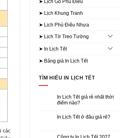
➤ Lịch Gỗ Phù Điêu
➤ Lịch Khung Tranh
➤ Lịch Phù Điêu Nhựa
➤ Lịch Tờ Treo Tường
➤ In Lịch Tết
➤ Bảng giá In Lịch Tết
TÌM HIỂU IN LỊCH TẾT
In Lịch Tết giá rẻ nhất thời
điểm nào?
Không
có
In Lịch Tết ở đâu giá rẻ?
bình
luận
Không
ở
có
In
i các
bình
Lịch
luận
Công ty In Lịch Tết 2027
Tết