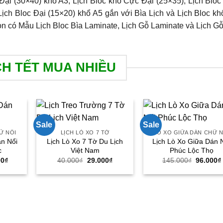
ại (30×40) khổ A3, Lịch Bloc khổ Cực Đại (25×35), Lịch Bloc
Lịch Bloc Đại (15×20) khổ A5 gắn với Bìa Lịch và Lịch Bloc kh
còn có Mẫu Lịch Bloc Bìa Laminate, Lịch Gỗ Laminate và Lịch G
CH TẾT MUA NHIỀU
Sale
Sale
Ữ NỔI
LỊCH LÒ XO 7 TỜ
LÒ XO GIỮA DÁN CHỮ N
án Nổi
Lịch Lò Xo 7 Tờ Du Lịch
Lịch Lò Xo Giữa Dán 
c
Việt Nam
Phúc Lộc Thọ
Giá
Giá
Giá
Giá
00
₫
40.000
₫
29.000
₫
145.000
₫
96.000
₫
hiện
gốc
hiện
gốc
tại
là:
tại
là:
00₫.
là:
40.000₫.
là:
145.000
96.000₫.
29.000₫.