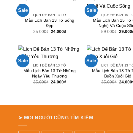
Sale
Sale
LỊCH ĐỂ BÀN 13 TỜ
LỊCH ĐỂ BÀN 15 T
Mẫu Lịch Bàn 13 Tờ Sống
Mẫu Lịch Bàn 15 Tờ
Đẹp
Nghệ Và Cuộc Số
Giá
Giá
Giá
35.000
₫
24.000
₫
59.000
₫
29.000
gốc
hiện
gốc
là:
tại
là:
35.000₫.
là:
59.000₫
24.000₫.
Sale
Sale
LỊCH ĐỂ BÀN 13 TỜ
LỊCH ĐỂ BÀN 13 T
Mẫu Lịch Bàn 13 Tờ Những
Mẫu Lịch Bàn 13 Tờ 
Ngày Yêu Thương
Buồn Xuôi Gió
Giá
Giá
Giá
35.000
₫
24.000
₫
35.000
₫
24.000
gốc
hiện
gốc
là:
tại
là:
35.000₫.
là:
35.000₫
24.000₫.
➤ MỌI NGƯỜI CŨNG TÌM KIẾM