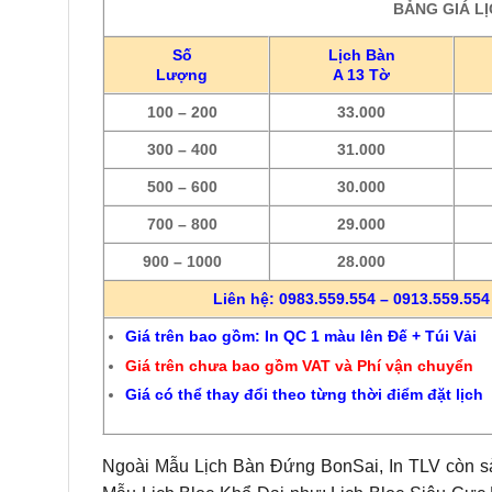
BẢNG GIÁ L
Số
Lịch Bàn
Lượng
A 13 Tờ
100 – 200
33.000
300 – 400
31.000
500 – 600
30.000
700 – 800
29.000
900 – 1000
28.000
Liên hệ: 0983.559.554 – 0913.559.554 
Giá trên bao gồm: In QC 1 màu lên Đế + Túi Vải
Giá trên chưa bao gồm VAT và Phí vận chuyển
Giá có thể thay đổi theo từng thời điểm đặt lịch
Ngoài Mẫu Lịch Bàn Đứng BonSai, In TLV còn s