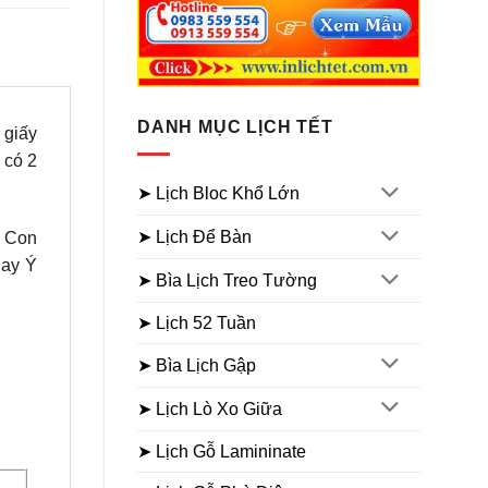
DANH MỤC LỊCH TẾT
 giấy
 có 2
➤ Lịch Bloc Khổ Lớn
➤ Lịch Để Bàn
2 Con
Hay Ý
➤ Bìa Lịch Treo Tường
➤ Lịch 52 Tuần
➤ Bìa Lịch Gập
➤ Lịch Lò Xo Giữa
➤ Lịch Gỗ Lamininate