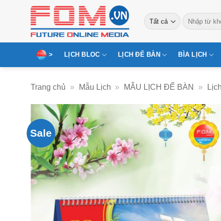
Bỏ
Tìm
qua
kiếm:
nội
dung
>
LỊCH BLOC
LỊCH ĐỂ BÀN
BÌA LỊCH
Trang chủ
»
Mẫu Lịch
»
MẪU LỊCH ĐỂ BÀN
»
Lịc
Sale