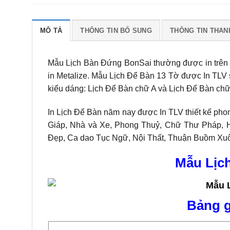
MÔ TẢ
THÔNG TIN BỔ SUNG
THÔNG TIN THAN
Mẫu Lịch Bàn Đứng BonSai thường được in trên 
in Metalize. Mẫu Lịch Để Bàn 13 Tờ được In TLV 
kiểu dáng: Lịch Để Bàn chữ A và Lịch Để Bàn ch
In Lịch Để Bàn năm nay được In TLV thiết kế pho
Giáp, Nhà và Xe, Phong Thuỷ, Chữ Thư Pháp, 
Đẹp, Ca dao Tục Ngữ, Nội Thất, Thuận Buồm Xuôi
Mẫu Lịc
Bảng g