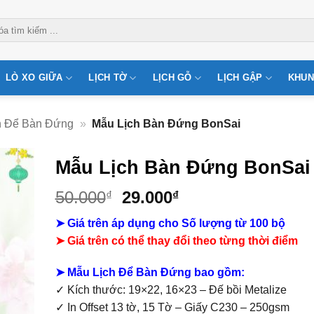
LÒ XO GIỮA
LỊCH TỜ
LỊCH GỖ
LỊCH GẬP
KHUN
h Để Bàn Đứng
»
Mẫu Lịch Bàn Đứng BonSai
Mẫu Lịch Bàn Đứng BonSai
Giá
Giá
50.000
29.000
₫
₫
gốc
hiện
➤ Giá trên áp dụng cho Số lượng từ 100 bộ
là:
tại
➤
Giá trên có thể thay đổi theo từng thời điểm
50.000₫.
là:
29.000₫.
➤ Mẫu Lịch Để Bàn Đứng bao gồm:
✓ Kích thước: 19×22, 16×23 – Đế bồi Metalize
✓ In Offset 13 tờ, 15 Tờ – Giấy C230 – 250gsm