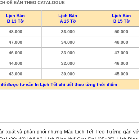
ỊCH ĐỂ BÀN THEO CATALOGUE
Lịch Bàn
Lịch Bàn
Lịch Bàn
B 13 Tờ
A 15 Tờ
B 15 Tờ
48.000
36.000
50.000
47.000
34.000
48.000
46.000
33.000
47.000
44.000
32.000
46.000
43.000
30.000
45.000
để được tư vấn In Lịch Tết chi tiết theo từng thời điểm
ản xuất và phân phối những Mẫu Lịch Tết Treo Tường gắn vớ