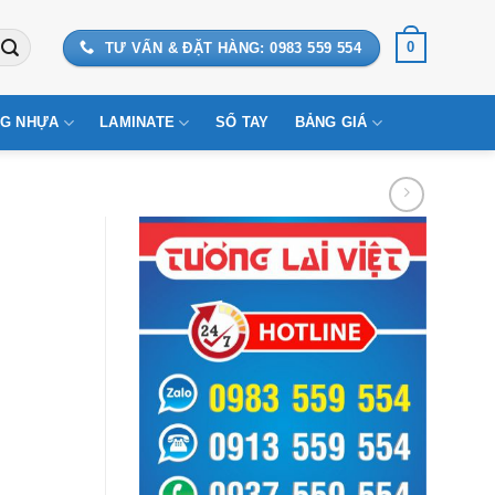
0
TƯ VẤN & ĐẶT HÀNG: 0983 559 554
G NHỰA
LAMINATE
SỔ TAY
BẢNG GIÁ