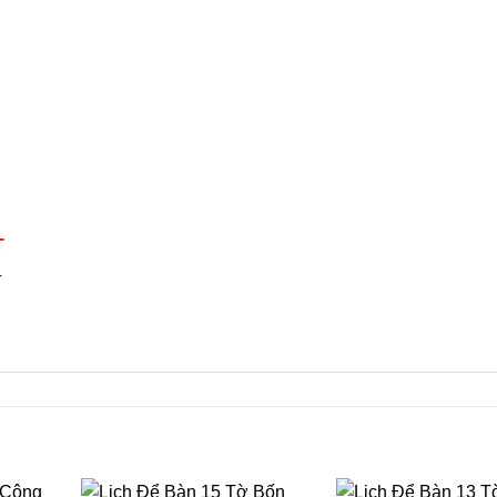
T
4
n