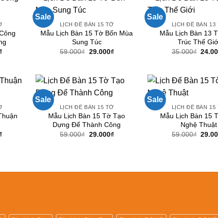
Sale
Sale
Ờ
LỊCH ĐỂ BÀN 15 TỜ
LỊCH ĐỂ BÀN 13
 Công
Mẫu Lịch Bàn 15 Tờ Bốn Mùa
Mẫu Lịch Bàn 13 T
ng
Sung Túc
Trúc Thế Giớ
Giá
Giá
Giá
Giá
₫
59.000
₫
29.000
₫
35.000
₫
24.0
hiện
gốc
hiện
gốc
tại
là:
tại
là:
.
là:
59.000₫.
là:
35.00
29.000₫.
29.000₫.
Sale
Sale
Ờ
LỊCH ĐỂ BÀN 15 TỜ
LỊCH ĐỂ BÀN 15
Thuận
Mẫu Lịch Bàn 15 Tờ Tạo
Mẫu Lịch Bàn 15 
Dựng Để Thành Công
Nghệ Thuật
Giá
Giá
Giá
Giá
₫
59.000
₫
29.000
₫
59.000
₫
29.0
hiện
gốc
hiện
gốc
tại
là:
tại
là:
.
là:
59.000₫.
là:
59.00
24.000₫.
29.000₫.