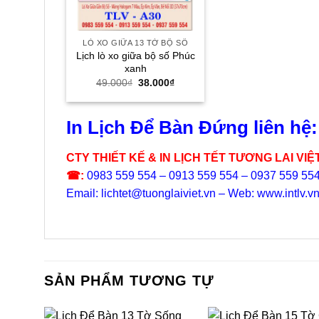
LÒ XO GIỮA 13 TỜ BỘ SỐ
Lịch lò xo giữa bộ số Phúc
xanh
Giá
Giá
49.000
₫
38.000
₫
gốc
hiện
là:
tại
49.000₫.
là:
38.000₫.
In Lịch Để Bàn Đứng liên hệ:
CTY THIẾT KẾ & IN LỊCH TẾT TƯƠNG LAI VIỆ
☎:
0983 559 554 – 0913 559 554 – 0937 559 55
Email: lichtet@tuonglaiviet.vn – Web: www.intlv.v
SẢN PHẨM TƯƠNG TỰ