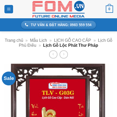
Bỏ
0
qua
nội
dung
TƯ VẤN & ĐẶT HÀNG: 0983 559 554
Trang chủ
»
Mẫu Lịch
»
LỊCH GỖ CAO CẤP
»
Lịch Gỗ
Phù Điêu
»
Lịch Gỗ Lộc Phát Thư Pháp
Sale