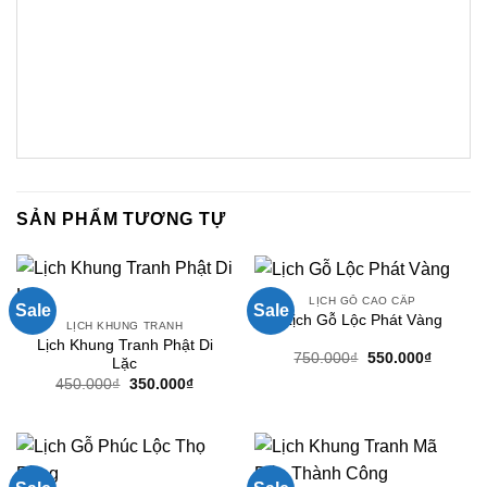
SẢN PHẨM TƯƠNG TỰ
LỊCH GỖ CAO CẤP
Sale
Sale
Lịch Gỗ Lộc Phát Vàng
LỊCH KHUNG TRANH
Lịch Khung Tranh Phật Di
Giá
Giá
750.000
₫
550.000
₫
Lặc
gốc
hiện
Giá
Giá
450.000
₫
350.000
₫
là:
tại
gốc
hiện
750.000₫.
là:
là:
tại
550.000
450.000₫.
là:
350.000₫.