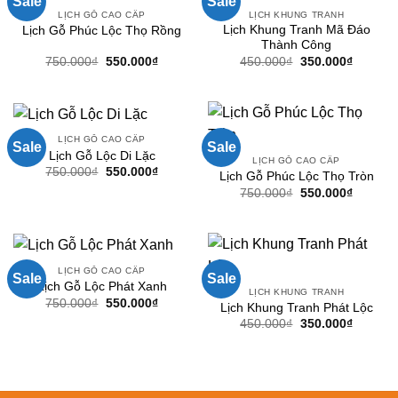
Sale
Sale
LỊCH GỖ CAO CẤP
LỊCH KHUNG TRANH
Lịch Khung Tranh Mã Đáo
Lịch Gỗ Phúc Lộc Thọ Rồng
Thành Công
Giá
Giá
Giá
Giá
750.000
₫
550.000
₫
450.000
₫
350.000
₫
gốc
hiện
gốc
hiện
là:
tại
là:
tại
750.000₫.
là:
450.000₫.
là:
550.000₫.
350.000
LỊCH GỖ CAO CẤP
Sale
Sale
Lịch Gỗ Lộc Di Lặc
LỊCH GỖ CAO CẤP
Giá
Giá
750.000
₫
550.000
₫
Lịch Gỗ Phúc Lộc Thọ Tròn
gốc
hiện
Giá
Giá
750.000
₫
550.000
₫
là:
tại
gốc
hiện
750.000₫.
là:
là:
tại
550.000₫.
750.000₫.
là:
550.000
LỊCH GỖ CAO CẤP
Sale
Sale
Lịch Gỗ Lộc Phát Xanh
LỊCH KHUNG TRANH
Giá
Giá
750.000
₫
550.000
₫
Lịch Khung Tranh Phát Lộc
gốc
hiện
Giá
Giá
450.000
₫
350.000
₫
là:
tại
gốc
hiện
750.000₫.
là:
là:
tại
550.000₫.
450.000₫.
là:
350.000