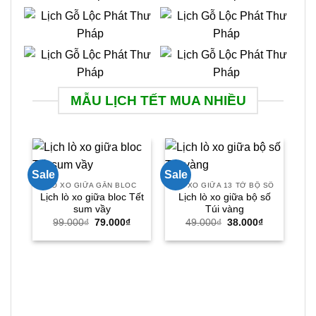
MẪU LỊCH TẾT MUA NHIỀU
Sale
Sale
Sal
LÒ XO GIỮA GẮN BLOC
LÒ XO GIỮA 13 TỜ BỘ SỐ
Lịch lò xo giữa bloc Tết
Lịch lò xo giữa bộ số
sum vầy
Túi vàng
Giá
Giá
Giá
Giá
99.000
₫
79.000
₫
49.000
₫
38.000
₫
gốc
hiện
gốc
hiện
là:
tại
là:
tại
99.000₫.
là:
49.000₫.
là:
79.000₫.
38.000₫.
LỊ
L