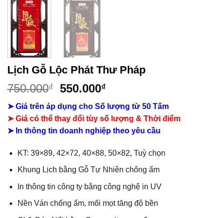
Lịch Gỗ Lộc Phát Thư Pháp
Giá
Giá
750.000
550.000
₫
₫
gốc
hiện
➤ Giá trên áp dụng cho Số lượng từ 50 Tấm
là:
tại
➤ Giá có thể thay đổi tùy số lượng & Thời điểm
750.000₫.
là:
➤ In thông tin doanh nghiệp theo yêu cầu
550.000₫.
KT: 39×89, 42×72, 40×88, 50×82, Tuỳ chọn
Khung Lịch bằng Gỗ Tự Nhiên chống ẩm
In thông tin công ty bằng công nghệ in UV
Nền Ván chống ẩm, mối mọt tăng độ bền