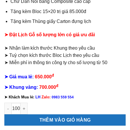
Chữ Dán Nổi bằng Composite cao cấp
Tặng kèm Bloc 15×20 trị giá 85.000đ
Tặng kèm Thùng giấy Carton đựng lịch
➤ Đặt Lịch Gỗ số lượng lớn có giá ưu đãi
➤ Nhận làm kích thước Khung theo yêu cầu
➤ Tuỳ chọn kích thước Bloc Lịch theo yêu cầu
➤ Miễn phí in thông tin công ty cho số lượng từ 50
đ
➤ Giá mua lẻ:
650.000
đ
➤
Khung vàng:
700.000
➤
Khách Mua lẻ:
LH
Zalo:
0983 559 554
Lịch Gỗ Lộc Phát Thư Pháp số lượng
THÊM VÀO GIỎ HÀNG