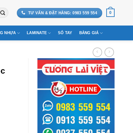
0
TƯ VẤN & ĐẶT HÀNG: 0983 559 554
G NHỰA
LAMINATE
SỔ TAY
BẢNG GIÁ
ộc