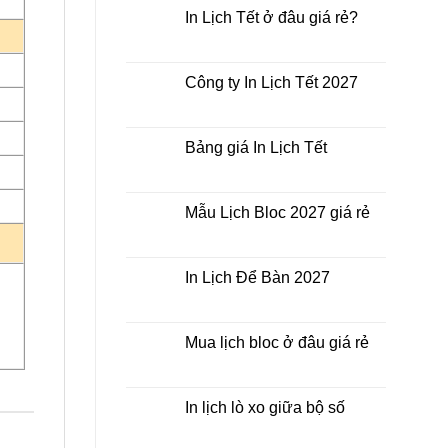
có
In Lịch Tết ở đâu giá rẻ?
bình
luận
Không
ở
có
In
bình
Lịch
luận
Công ty In Lịch Tết 2027
Tết
ở
giá
In
Không
rẻ
Lịch
có
nhất
Tết
bình
thời
ở
luận
Bảng giá In Lịch Tết
điểm
đâu
ở
nào?
giá
Công
Không
rẻ?
ty
có
In
bình
Lịch
luận
Mẫu Lịch Bloc 2027 giá rẻ
Tết
ở
2027
Bảng
Không
giá
có
In
bình
Lịch
luận
In Lịch Để Bàn 2027
Tết
ở
Mẫu
Không
Lịch
có
Bloc
bình
2027
luận
Mua lịch bloc ở đâu giá rẻ
giá
ở
rẻ
In
Không
Lịch
có
Để
bình
Bàn
luận
In lịch lò xo giữa bộ số
2027
ở
Mua
Không
lịch
có