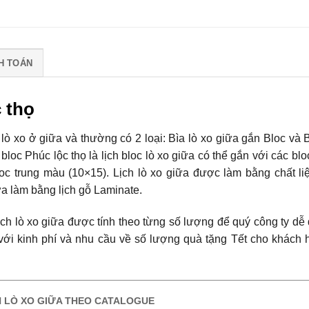
H TOÁN
c thọ
ó lò xo ở giữa và thường có 2 loại: Bìa lò xo giữa gắn Bloc và B
bloc Phúc lộc thọ là lịch bloc lò xo giữa có thể gắn với các bloc
loc trung màu (10×15). Lịch lò xo giữa được làm bằng chất liệ
iữa làm bằng lịch gỗ Laminate.
ịch lò xo giữa được tính theo từng số lượng để quý công ty dễ
với kinh phí và nhu cầu về số lượng quà tặng Tết cho khách 
H LÒ XO GIỮA THEO CATALOGUE