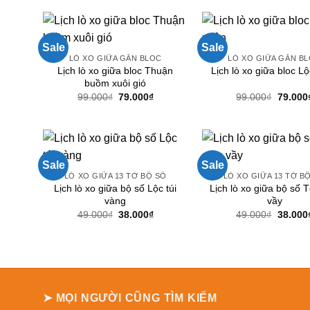
Sale
Sale
LÒ XO GIỮA GẮN BLOC
LÒ XO GIỮA GẮN B
Lịch lò xo giữa bloc Thuận
Lịch lò xo giữa bloc L
buồm xuôi gió
Giá
Giá
Giá
99.000
₫
79.000
₫
99.000
₫
79.000
gốc
hiện
gốc
là:
tại
là:
99.000₫.
là:
99.000₫
79.000₫.
Sale
Sale
LÒ XO GIỮA 13 TỜ BỘ SỐ
LÒ XO GIỮA 13 TỜ B
Lịch lò xo giữa bộ số Lộc túi
Lịch lò xo giữa bộ số 
vàng
vầy
Giá
Giá
Giá
49.000
₫
38.000
₫
49.000
₫
38.000
gốc
hiện
gốc
là:
tại
là:
49.000₫.
là:
49.000₫
38.000₫.
➤ MỌI NGƯỜI CŨNG TÌM KIẾM