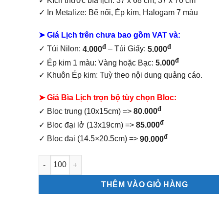
✓ Kích thước bìa lịch: 37 x 68 cm, 37 x 70 cm
✓ In Metalize: Bế nổi, Ép kim, Halogam 7 màu
➤ Giá Lịch trên chưa bao gồm
VAT và:
đ
đ
✓ Túi Nilon:
4.000
– Túi Giấy:
5.000
đ
✓ Ép kim 1 màu: Vàng hoặc Bạc:
5.000
✓ Khuôn Ép kim: Tuỳ theo nội dung quảng cáo.
➤ Giá Bìa Lịch trọn bộ tùy chọn Bloc:
đ
✓ Bloc trung (10x15cm) =>
80.000
đ
✓ Bloc đại lở (13x19cm) =>
85.000
đ
✓ Bloc đại (14.5×20.5cm) =>
90.000
Lịch lò xo giữa bloc Phúc lộc thọ số lượng
THÊM VÀO GIỎ HÀNG