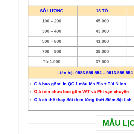
SỐ LƯỢNG
13 TỜ
100 – 200
45.000
300 – 400
43.000
500 – 600
41.000
700 – 900
39.000
Từ 1.000
37.000
Liên hệ: 0983.559.554 – 0913.559.554 
Giá bao gồm: In QC 1 màu lên Bìa + Túi Nilon
Giá trên chưa bao gồm VAT và Phí vận chuyển
Giá có thể thay đổi theo từng thời điểm đặt lịch
MẪU LỊ