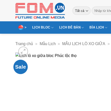
Bỏ
Tìm
qua
kiếm:
nội
dung
>
LỊCH BLOC
LỊCH ĐỂ BÀN
BÌA LỊCH
Trang chủ
»
Mẫu Lịch
»
MẪU LỊCH LÒ XO GIỮA
»
Sale