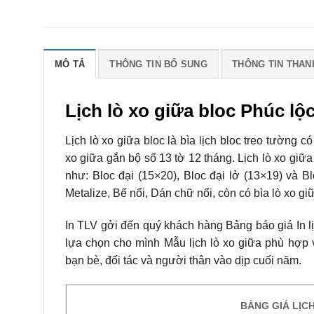
MÔ TẢ
THÔNG TIN BỔ SUNG
THÔNG TIN THAN
Lịch lò xo giữa bloc Phúc lộ
Lịch lò xo giữa bloc là bìa lịch bloc treo tường c
xo giữa gắn bộ số 13 tờ 12 tháng. Lịch lò xo giữa 
như: Bloc đại (15×20), Bloc đại lở (13×19) và B
Metalize, Bế nổi, Dán chữ nổi, còn có bìa lò xo g
In TLV gởi đến quý khách hàng Bảng báo giá In l
lựa chọn cho mình Mẫu lịch lò xo giữa phù hợp 
bạn bè, đối tác và người thân vào dịp cuối năm.
BẢNG GIÁ LỊC