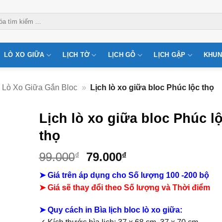
LÒ XO GIỮA
LỊCH TỜ
LỊCH GỖ
LỊCH GẬP
KHUN
Lò Xo Giữa Gắn Bloc
»
Lịch lò xo giữa bloc Phúc lộc thọ
Lịch lò xo giữa bloc Phúc l
thọ
Giá
Giá
99.000
79.000
₫
₫
gốc
hiện
➤ Giá trên áp dụng cho Số lượng 100 -200 bộ
là:
tại
➤ Giá sẽ thay đổi theo Số lượng và Thời điểm
99.000₫.
là:
79.000₫.
➤
Quy cách in Bìa lịch bloc lò xo giữa: