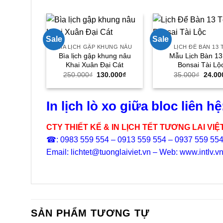
Sale
Sale
BÌA LỊCH GẬP KHUNG NÂU
LỊCH ĐỂ BÀN 13 
Bìa lịch gập khung nâu
Mẫu Lịch Bàn 13
Khai Xuân Đại Cát
Bonsai Tài Lộ
Giá
Giá
Giá
250.000
₫
130.000
₫
35.000
₫
24.00
gốc
hiện
gốc
là:
tại
là:
250.000₫.
là:
35.00
130.000₫.
In lịch lò xo giữa bloc liên hệ
CTY THIẾT KẾ & IN LỊCH TẾT TƯƠNG LAI VIỆ
☎: 0983 559 554 – 0913 559 554 – 0937 559 55
Email: lichtet@tuonglaiviet.vn – Web: www.intlv.v
SẢN PHẨM TƯƠNG TỰ