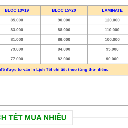
BLOC 13×19
BLOC 15×20
LAMINATE
85.000
90.000
120.000
83.000
88.000
110.000
81.000
86.000
100.000
79.000
84.000
95.000
77.000
82.000
90.000
để được tư vấn In Lịch Tết chi tiết theo từng thời điểm.
CH TẾT MUA NHIỀU