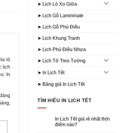
➤ Lịch Lò Xo Giữa
➤ Lịch Gỗ Lamininate
➤ Lịch Gỗ Phù Điêu
➤ Lịch Khung Tranh
➤ Lịch Phù Điêu Nhựa
ìa lò
➤ Lịch Tờ Treo Tường
 lịch
➤ In Lịch Tết
u: In
➤ Bảng giá In Lịch Tết
 dàng
TÌM HIỂU IN LỊCH TẾT
hàng,
In Lịch Tết giá rẻ nhất thời
điểm nào?
Không