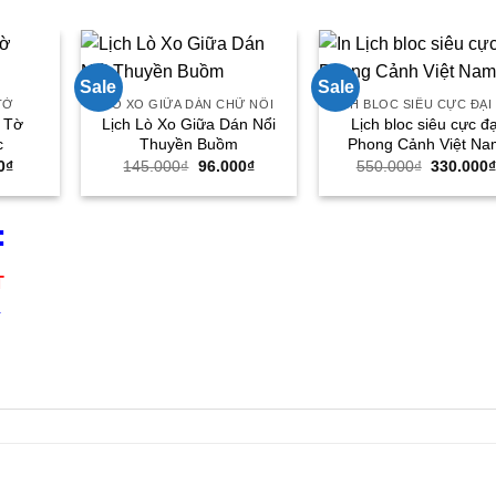
Sale
Sale
TỜ
LÒ XO GIỮA DÁN CHỮ NỔI
 Tờ
Lịch Lò Xo Giữa Dán Nổi
Lịch bloc siêu cực đạ
c
Thuyền Buồm
Phong Cảnh Việt Na
Giá
Giá
Giá
Giá
0
₫
145.000
₫
96.000
₫
550.000
₫
330.000
hiện
gốc
hiện
gốc
tại
là:
tại
là:
0₫.
là:
145.000₫.
là:
550.000₫
24.000₫.
96.000₫.
:
T
4
n