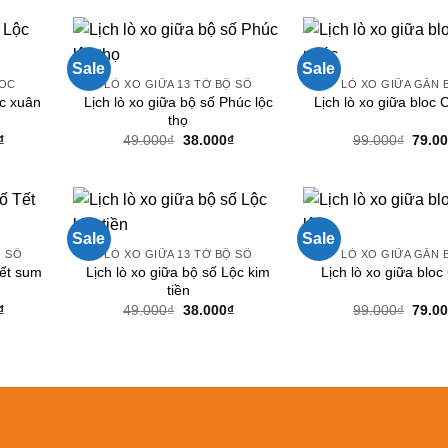
Sale
Sale
LOC
LÒ XO GIỮA 13 TỜ BỘ SỐ
LÒ XO GIỮA GẮN 
Lịch lò xo giữa bộ số Phúc lộc
ộc xuân
Lịch lò xo giữa bloc
thọ
Giá
Giá
Giá
Giá
₫
49.000
₫
38.000
₫
99.000
₫
79.0
hiện
gốc
hiện
gốc
tại
là:
tại
là:
.
là:
49.000₫.
là:
99.00
79.000₫.
38.000₫.
Sale
Sale
Ộ SỐ
LÒ XO GIỮA 13 TỜ BỘ SỐ
LÒ XO GIỮA GẮN 
Tết sum
Lịch lò xo giữa bộ số Lộc kim
Lịch lò xo giữa bloc
tiền
Giá
Giá
Giá
Giá
₫
49.000
₫
38.000
₫
99.000
₫
79.0
hiện
gốc
hiện
gốc
tại
là:
tại
là:
.
là:
49.000₫.
là:
99.00
38.000₫.
38.000₫.