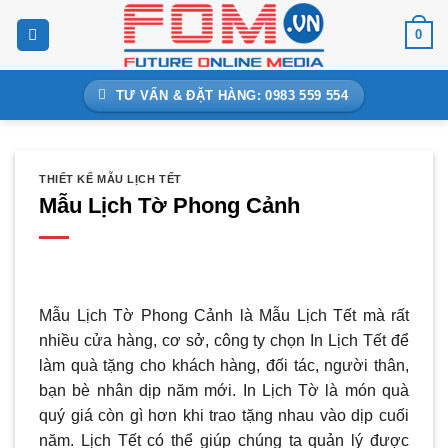
Bỏ
0
qua
nội
dung
TƯ VẤN & ĐẶT HÀNG: 0983 559 554
THIẾT KẾ MẪU LỊCH TẾT
Mẫu Lịch Tờ Phong Cảnh
Mẫu Lịch Tờ Phong Cảnh là Mẫu Lịch Tết mà rất
nhiều cửa hàng, cơ sở, công ty chọn In Lịch Tết để
làm quà tặng cho khách hàng, đối tác, người thân,
bạn bè nhân dịp năm mới. In Lịch Tờ là món quà
quý giá còn gì hơn khi trao tặng nhau vào dịp cuối
năm. Lịch Tết có thể giúp chúng ta quản lý được