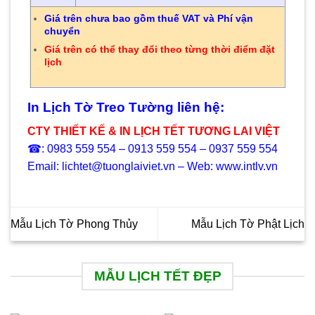
Giá trên chưa bao gồm thuế VAT và Phí vận
chuyển
Giá trên có thể thay đổi theo từng thời điểm đặt
lịch
In Lịch Tờ Treo Tường liên hệ:
CTY THIẾT KẾ & IN LỊCH TẾT TƯƠNG LAI VIỆT
☎: 0983 559 554 – 0913 559 554 – 0937 559 554
Email: lichtet@tuonglaiviet.vn – Web: www.intlv.vn
Mẫu Lịch Tờ Phong Thủy
Mẫu Lịch Tờ Phật Lịch
MẪU LỊCH TẾT ĐẸP