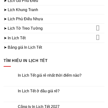
➤ Lịch Gỗ Phù Điêu
➤ Lịch Khung Tranh
➤ Lịch Phù Điêu Nhựa
➤ Lịch Tờ Treo Tường
➤ In Lịch Tết
➤ Bảng giá In Lịch Tết
TÌM HIỂU IN LỊCH TẾT
In Lịch Tết giá rẻ nhất thời điểm nào?
Không
có
bình
luận
In Lịch Tết ở đâu giá rẻ?
ở
In
Không
Lịch
có
Tết
bình
giá
luận
Công ty In Lịch Tết 2027