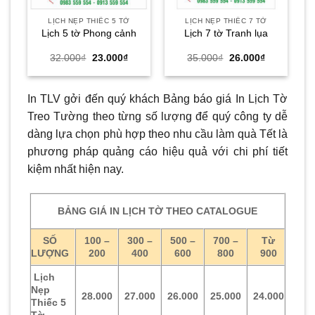
LỊCH NẸP THIẾC 5 TỜ
LỊCH NẸP THIẾC 7 TỜ
Lịch 5 tờ Phong cảnh
Lịch 7 tờ Tranh lụa
Giá
Giá
Giá
Giá
32.000
₫
23.000
₫
35.000
₫
26.000
₫
gốc
hiện
gốc
hiện
là:
tại
là:
tại
32.000₫.
là:
35.000₫.
là:
23.000₫.
26.000₫.
In TLV gởi đến quý khách Bảng báo giá In Lịch Tờ
Treo Tường theo từng số lượng để quý công ty dễ
dàng lựa chọn phù hợp theo nhu cầu làm quà Tết là
phương pháp quảng cáo hiệu quả với chi phí tiết
kiệm nhất hiện nay.
BẢNG GIÁ IN LỊCH TỜ THEO CATALOGUE
SỐ
100 –
300 –
500 –
700 –
Từ
LƯỢNG
200
400
600
800
900
Lịch
Nẹp
28.000
27.000
26.000
25.000
24.000
Thiếc 5
Tờ