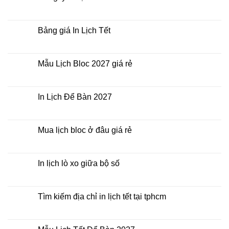
rẻ
ở
nhất
In
Không
thời
Lịch
có
điểm
Tết
bình
nào?
ở
luận
Bảng giá In Lịch Tết
đâu
ở
giá
Công
Không
rẻ?
ty
có
In
bình
Lịch
luận
Mẫu Lịch Bloc 2027 giá rẻ
Tết
ở
2027
Bảng
Không
giá
có
In
bình
Lịch
luận
In Lịch Để Bàn 2027
Tết
ở
Mẫu
Không
Lịch
có
Bloc
bình
2027
luận
Mua lịch bloc ở đâu giá rẻ
giá
ở
rẻ
In
Không
Lịch
có
Để
bình
Bàn
luận
In lịch lò xo giữa bộ số
2027
ở
Mua
Không
lịch
có
bloc
bình
ở
luận
Tìm kiếm địa chỉ in lịch tết tại tphcm
đâu
ở
giá
In
Không
rẻ
lịch
có
lò
bình
xo
luận