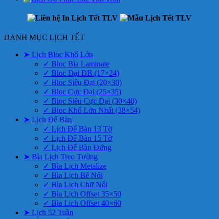
DANH MỤC LỊCH TẾT
➤ Lịch Bloc Khổ Lớn
✓ Bloc Bìa Laminate
✓ Bloc Đại ĐB (17×24)
✓ Bloc Siêu Đại (20×30)
✓ Bloc Cực Đại (25×35)
✓ Bloc Siêu Cực Đại (30×40)
✓ Bloc Khổ Lớn Nhất (38×54)
➤ Lịch Để Bàn
✓ Lịch Để Bàn 13 Tờ
✓ Lịch Để Bàn 15 Tờ
✓ Lịch Để Bàn Đứng
➤ Bìa Lịch Treo Tường
✓ Bìa Lịch Metalize
✓ Bìa Lịch Bế Nổi
✓ Bìa Lịch Chữ Nổi
✓ Bìa Lịch Offset 35×50
✓ Bìa Lịch Offset 40×60
➤ Lịch 52 Tuần