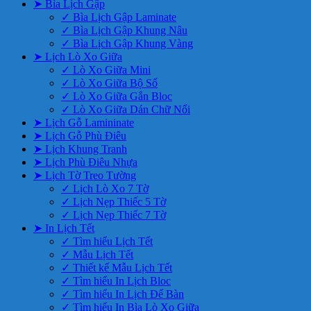
➤ Bìa Lịch Gập
✓ Bìa Lịch Gập Laminate
✓ Bìa Lịch Gập Khung Nâu
✓ Bìa Lịch Gập Khung Vàng
➤ Lịch Lò Xo Giữa
✓ Lò Xo Giữa Mini
✓ Lò Xo Giữa Bộ Số
✓ Lò Xo Giữa Gắn Bloc
✓ Lò Xo Giữa Dán Chữ Nổi
➤ Lịch Gỗ Lamininate
➤ Lịch Gỗ Phù Điêu
➤ Lịch Khung Tranh
➤ Lịch Phù Điêu Nhựa
➤ Lịch Tờ Treo Tường
✓ Lịch Lò Xo 7 Tờ
✓ Lịch Nẹp Thiếc 5 Tờ
✓ Lịch Nẹp Thiếc 7 Tờ
➤ In Lịch Tết
✓ Tìm hiểu Lịch Tết
✓ Mẫu Lịch Tết
✓ Thiết kế Mẫu Lịch Tết
✓ Tìm hiểu In Lịch Bloc
✓ Tìm hiểu In Lịch Để Bàn
✓ Tìm hiểu In Bìa Lò Xo Giữa