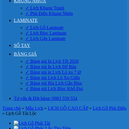
KHUNG NHỰA
✓ Lịch Khung Tranh
✓ Phù Điêu Khung Nhựa
LAMINATE
✓ Lịch Gỗ Laminate
✓ Lịch Bloc Laminate
✓ Lịch Gập Laminate
SỔ TAY
BẢNG GIÁ
✓ Bảng giá In Lịch Tết 2026
✓ Bảng giá In Lịch Để Bàn
✓ Bảng giá in Lịch Lò xo 7 tờ
✓ Bảng giá Lịch Lò Xo Giữa
✓ Bảng giá Bìa Lịch Gắn Bloc
✓ Bảng giá Lịch Bloc Khổ Đại
Tư vấn & Đặt hàng: 0983 559 554
Trang chủ
»
Mẫu Lịch
»
LỊCH GỖ CAO CẤP
»
Lịch Gỗ Phù Điêu
»
Lịch Gỗ Tài Lộc