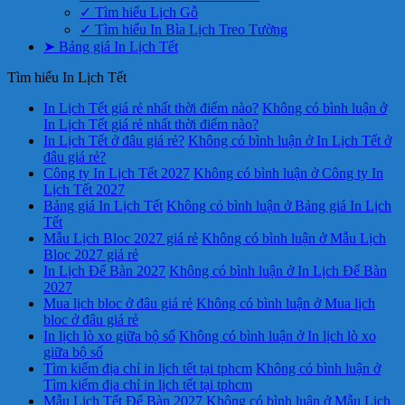
✓ Tìm hiểu Lịch Gỗ
✓ Tìm hiểu In Bìa Lịch Treo Tường
➤ Bảng giá In Lịch Tết
Tìm hiểu In Lịch Tết
In Lịch Tết giá rẻ nhất thời điểm nào?
Không có bình luận
ở
In Lịch Tết giá rẻ nhất thời điểm nào?
In Lịch Tết ở đâu giá rẻ?
Không có bình luận
ở In Lịch Tết ở
đâu giá rẻ?
Công ty In Lịch Tết 2027
Không có bình luận
ở Công ty In
Lịch Tết 2027
Bảng giá In Lịch Tết
Không có bình luận
ở Bảng giá In Lịch
Tết
Mẫu Lịch Bloc 2027 giá rẻ
Không có bình luận
ở Mẫu Lịch
Bloc 2027 giá rẻ
In Lịch Để Bàn 2027
Không có bình luận
ở In Lịch Để Bàn
2027
Mua lịch bloc ở đâu giá rẻ
Không có bình luận
ở Mua lịch
bloc ở đâu giá rẻ
In lịch lò xo giữa bộ số
Không có bình luận
ở In lịch lò xo
giữa bộ số
Tìm kiếm địa chỉ in lịch tết tại tphcm
Không có bình luận
ở
Tìm kiếm địa chỉ in lịch tết tại tphcm
Mẫu Lịch Tết Để Bàn 2027
Không có bình luận
ở Mẫu Lịch