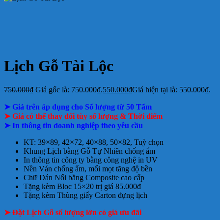
Lịch Gỗ Tài Lộc
750.000
₫
Giá gốc là: 750.000₫.
550.000
₫
Giá hiện tại là: 550.000₫.
➤ Giá trên áp dụng cho Số lượng từ 50 Tấm
➤ Giá có thể thay đổi tùy số lượng & Thời điểm
➤ In thông tin doanh nghiệp theo yêu cầu
KT: 39×89, 42×72, 40×88, 50×82, Tuỳ chọn
Khung Lịch bằng Gỗ Tự Nhiên chống ẩm
In thông tin công ty bằng công nghệ in UV
Nền Ván chống ẩm, mối mọt tăng độ bền
Chữ Dán Nổi bằng Composite cao cấp
Tặng kèm Bloc 15×20 trị giá 85.000đ
Tặng kèm Thùng giấy Carton đựng lịch
➤ Đặt Lịch Gỗ số lượng lớn có giá ưu đãi