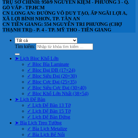
TRỤ SỞ CHÍNH: 950/9 NGUYỄN KIỆM - PHƯỜNG 3 - Q.
GÒ VẤP - TP.HCM
CN LONG AN: ĐƯỜNG VÕ DUY TẠO, ẤP NGÃI LỢI A,
XÃ LỢI BÌNH NHƠN, TP. TÂN AN
CN TIỀN GIANG: 554 NGUYỄN TRI PHƯƠNG (CHỢ
THẠNH TRỊ) - P. 4 - TP. MỸ THO - TIỀN GIANG
Tìm kiếm:
➤ Lịch Bloc Khổ Lớn
✓ Bloc Bìa Laminate
✓ Bloc Đại ĐB (17×24)
✓ Bloc Siêu Đại (20×30)
✓ Bloc Cực Đại (25×35)
✓ Bloc Siêu Cực Đại (30×40)
✓ Bloc Khổ Lớn Nhất (38×54)
➤ Lịch Để Bàn
✓ Lịch Để Bàn 13 Tờ
✓ Lịch Để Bàn 15 Tờ
✓ Lịch Để Bàn Đứng
➤ Bìa Lịch Treo Tường
✓ Bìa Lịch Metalize
✓ Bìa Lịch Bế Nổi