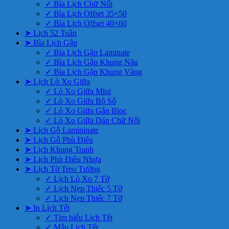
✓ Bìa Lịch Chữ Nổi
✓ Bìa Lịch Offset 35×50
✓ Bìa Lịch Offset 40×60
➤ Lịch 52 Tuần
➤ Bìa Lịch Gập
✓ Bìa Lịch Gập Laminate
✓ Bìa Lịch Gập Khung Nâu
✓ Bìa Lịch Gập Khung Vàng
➤ Lịch Lò Xo Giữa
✓ Lò Xo Giữa Mini
✓ Lò Xo Giữa Bộ Số
✓ Lò Xo Giữa Gắn Bloc
✓ Lò Xo Giữa Dán Chữ Nổi
➤ Lịch Gỗ Lamininate
➤ Lịch Gỗ Phù Điêu
➤ Lịch Khung Tranh
➤ Lịch Phù Điêu Nhựa
➤ Lịch Tờ Treo Tường
✓ Lịch Lò Xo 7 Tờ
✓ Lịch Nẹp Thiếc 5 Tờ
✓ Lịch Nẹp Thiếc 7 Tờ
➤ In Lịch Tết
✓ Tìm hiểu Lịch Tết
✓ Mẫu Lịch Tết