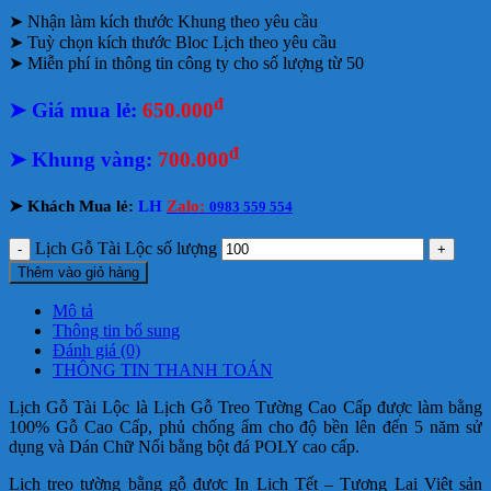
➤ Nhận làm kích thước Khung theo yêu cầu
➤ Tuỳ chọn kích thước Bloc Lịch theo yêu cầu
➤ Miễn phí in thông tin công ty cho số lượng từ 50
đ
➤ Giá mua lẻ:
650.000
đ
➤
Khung vàng:
700.000
➤
Khách Mua lẻ:
LH
Zalo:
0983 559 554
Lịch Gỗ Tài Lộc số lượng
Thêm vào giỏ hàng
Mô tả
Thông tin bổ sung
Đánh giá (0)
THÔNG TIN THANH TOÁN
Lịch Gỗ Tài Lộc là Lịch Gỗ Treo Tường Cao Cấp được làm bằng
100% Gỗ Cao Cấp, phủ chống ẩm cho độ bền lên đến 5 năm sử
dụng và Dán Chữ Nổi bằng bột đá POLY cao cấp.
Lịch treo tường bằng gỗ được In Lịch Tết – Tương Lai Việt sản