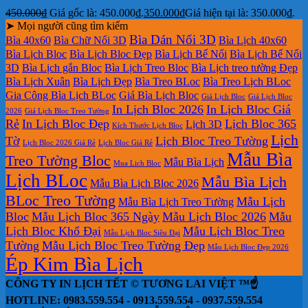
450.000
₫
Giá gốc là: 450.000₫.
350.000
₫
Giá hiện tại là: 350.000₫.
➤ Mọi người cũng tìm kiếm
Bìa Dán Nổi 3D
Bìa 40x60
Bìa Chữ Nổi 3D
Bìa Lịch 40x60
Bìa Lịch Bloc
Bìa Lịch Bloc Đẹp
Bìa Lịch Bế Nổi
Bìa Lịch Bế Nổi
3D
Bìa Lịch gắn Bloc
Bìa Lịch Treo Bloc
Bìa Lịch treo tường Đẹp
Bìa Lịch Xuân
Bìa Lịch Đẹp
Bìa Treo BLoc
Bìa Treo Lịch BLoc
Gia Công Bìa Lịch BLoc
Giá Bìa Lịch Bloc
Giá Lịch Bloc
Giá Lịch Bloc
In Lịch Bloc 2026
In Lịch Bloc Giá
2026
Giá Lịch Bloc Treo Tường
Rẻ
In Lịch Bloc Đẹp
Lịch Bloc 365
Lịch 3D
Kích Thước Lịch Bloc
Lịch
Tờ
Lịch Bloc Treo Tường
Lịch Bloc 2026 Giá Rẻ
Lịch Bloc Giá Rẻ
Mẫu Bìa
Treo Tường Bloc
Mẫu Bìa Lịch
Mua Lich Bloc
Lịch BLoc
Mẫu Bìa Lịch
Mẫu Bìa Lịch Bloc 2026
BLoc Treo Tường
Mẫu Lịch
Mẫu Bìa Lịch Treo Tường
Bloc
Mẫu Lịch Bloc 365 Ngày
Mẫu Lịch Bloc 2026
Mẫu
Lịch Bloc Khổ Đại
Mẫu Lịch Bloc Treo
Mẫu Lịch Bloc Siêu Đại
Tường
Mẫu Lịch Bloc Treo Tường Đẹp
Mẫu Lịch Bloc Đẹp 2026
Ép Kim Bìa Lịch
CÔNG TY IN LỊCH TẾT © TƯƠNG LAI VIỆT ™☝️
HOTLINE: 0983.559.554 - 0913.559.554 - 0937.559.554