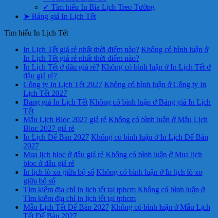
✓ Tìm hiểu In Bìa Lịch Treo Tường
➤ Bảng giá In Lịch Tết
Tìm hiểu In Lịch Tết
In Lịch Tết giá rẻ nhất thời điểm nào?
Không có bình luận
ở
In Lịch Tết giá rẻ nhất thời điểm nào?
In Lịch Tết ở đâu giá rẻ?
Không có bình luận
ở In Lịch Tết ở
đâu giá rẻ?
Công ty In Lịch Tết 2027
Không có bình luận
ở Công ty In
Lịch Tết 2027
Bảng giá In Lịch Tết
Không có bình luận
ở Bảng giá In Lịch
Tết
Mẫu Lịch Bloc 2027 giá rẻ
Không có bình luận
ở Mẫu Lịch
Bloc 2027 giá rẻ
In Lịch Để Bàn 2027
Không có bình luận
ở In Lịch Để Bàn
2027
Mua lịch bloc ở đâu giá rẻ
Không có bình luận
ở Mua lịch
bloc ở đâu giá rẻ
In lịch lò xo giữa bộ số
Không có bình luận
ở In lịch lò xo
giữa bộ số
Tìm kiếm địa chỉ in lịch tết tại tphcm
Không có bình luận
ở
Tìm kiếm địa chỉ in lịch tết tại tphcm
Mẫu Lịch Tết Để Bàn 2027
Không có bình luận
ở Mẫu Lịch
Tết Để Bàn 2027