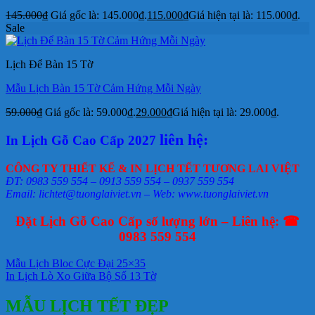
145.000
₫
Giá gốc là: 145.000₫.
115.000
₫
Giá hiện tại là: 115.000₫.
Sale
Lịch Để Bàn 15 Tờ
Mẫu Lịch Bàn 15 Tờ Cảm Hứng Mỗi Ngày
59.000
₫
Giá gốc là: 59.000₫.
29.000
₫
Giá hiện tại là: 29.000₫.
liên hệ:
In Lịch Gỗ Cao Cấp 2027
CÔNG TY THIẾT KẾ & IN LỊCH TẾT TƯƠNG LAI VIỆT
ĐT: 0983 559 554 – 0913 559 554 – 0937 559 554
Email: lichtet@tuonglaiviet.vn – Web: www.tuonglaiviet.vn
Đặt Lịch Gỗ Cao Cấp số lượng lớn – Liên hệ: ☎
0983 559 554
Mẫu Lịch Bloc Cực Đại 25×35
In Lịch Lò Xo Giữa Bộ Số 13 Tờ
MẪU LỊCH TẾT ĐẸP