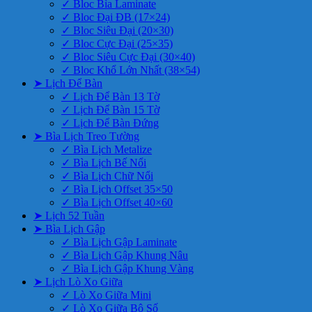
✓ Bloc Bìa Laminate
✓ Bloc Đại ĐB (17×24)
✓ Bloc Siêu Đại (20×30)
✓ Bloc Cực Đại (25×35)
✓ Bloc Siêu Cực Đại (30×40)
✓ Bloc Khổ Lớn Nhất (38×54)
➤ Lịch Để Bàn
✓ Lịch Để Bàn 13 Tờ
✓ Lịch Để Bàn 15 Tờ
✓ Lịch Để Bàn Đứng
➤ Bìa Lịch Treo Tường
✓ Bìa Lịch Metalize
✓ Bìa Lịch Bế Nổi
✓ Bìa Lịch Chữ Nổi
✓ Bìa Lịch Offset 35×50
✓ Bìa Lịch Offset 40×60
➤ Lịch 52 Tuần
➤ Bìa Lịch Gập
✓ Bìa Lịch Gập Laminate
✓ Bìa Lịch Gập Khung Nâu
✓ Bìa Lịch Gập Khung Vàng
➤ Lịch Lò Xo Giữa
✓ Lò Xo Giữa Mini
✓ Lò Xo Giữa Bộ Số