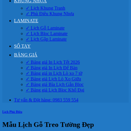
KHUNG NHỰA
✓ Lịch Khung Tranh
✓ Phù Điêu Khung Nhựa
LAMINATE
✓ Lịch Gỗ Laminate
✓ Lịch Bloc Laminate
✓ Lịch Gập Laminate
SỔ TAY
BẢNG GIÁ
✓ Bảng giá In Lịch Tết 2026
✓ Bảng giá In Lịch Để Bàn
✓ Bảng giá in Lịch Lò xo 7 tờ
✓ Bảng giá Lịch Lò Xo Giữa
✓ Bảng giá Bìa Lịch Gắn Bloc
✓ Bảng giá Lịch Bloc Khổ Đại
Tư vấn & Đặt hàng: 0983 559 554
Lịch Phù Điêu
Mẫu Lịch Gỗ Treo Tường Đẹp