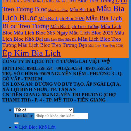
Lịch
Tờ
Lịch Bloc Treo Tường
Lịch Bloc 2026 Giá Rẻ
Lịch Bloc Giá Rẻ
Mẫu Bìa
Treo Tường Bloc
Mẫu Bìa Lịch
Mua Lich Bloc
Lịch BLoc
Mẫu Bìa Lịch
Mẫu Bìa Lịch Bloc 2026
BLoc Treo Tường
Mẫu Lịch
Mẫu Bìa Lịch Treo Tường
Bloc
Mẫu Lịch Bloc 365 Ngày
Mẫu Lịch Bloc 2026
Mẫu
Lịch Bloc Khổ Đại
Mẫu Lịch Bloc Treo
Mẫu Lịch Bloc Siêu Đại
Tường
Mẫu Lịch Bloc Treo Tường Đẹp
Mẫu Lịch Bloc Đẹp 2026
Ép Kim Bìa Lịch
CÔNG TY IN LỊCH TẾT © TƯƠNG LAI VIỆT ™☝️
HOTLINE: 0983.559.554 - 0913.559.554 - 0937.559.554
TRỤ SỞ CHÍNH: 950/9 NGUYỄN KIỆM - PHƯỜNG 3 - Q.
GÒ VẤP - TP.HCM
CN LONG AN: ĐƯỜNG VÕ DUY TẠO, ẤP NGÃI LỢI A,
XÃ LỢI BÌNH NHƠN, TP. TÂN AN
CN TIỀN GIANG: 554 NGUYỄN TRI PHƯƠNG (CHỢ
THẠNH TRỊ) - P. 4 - TP. MỸ THO - TIỀN GIANG
Tìm kiếm:
➤ Lịch Bloc Khổ Lớn