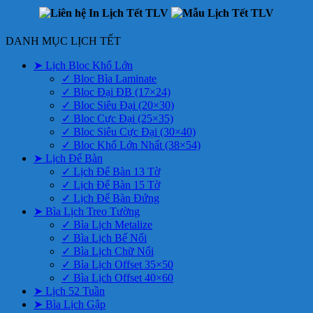
DANH MỤC LỊCH TẾT
➤ Lịch Bloc Khổ Lớn
✓ Bloc Bìa Laminate
✓ Bloc Đại ĐB (17×24)
✓ Bloc Siêu Đại (20×30)
✓ Bloc Cực Đại (25×35)
✓ Bloc Siêu Cực Đại (30×40)
✓ Bloc Khổ Lớn Nhất (38×54)
➤ Lịch Để Bàn
✓ Lịch Để Bàn 13 Tờ
✓ Lịch Để Bàn 15 Tờ
✓ Lịch Để Bàn Đứng
➤ Bìa Lịch Treo Tường
✓ Bìa Lịch Metalize
✓ Bìa Lịch Bế Nổi
✓ Bìa Lịch Chữ Nổi
✓ Bìa Lịch Offset 35×50
✓ Bìa Lịch Offset 40×60
➤ Lịch 52 Tuần
➤ Bìa Lịch Gập