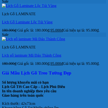
Sale
Lịch Gỗ LAMINATE
Lịch Gỗ Laminate Lộc Túi Vàng
180.000
₫
Giá gốc là: 180.000₫.
95.000
₫
Giá hiện tại là: 95.000₫.
Sale
Lịch Gỗ LAMINATE
Lịch gỗ laminate Mã Đáo Thành Công
180.000
₫
Giá gốc là: 180.000₫.
95.000
₫
Giá hiện tại là: 95.000₫.
Giá Mẫu Lịch Gỗ Treo Tường Đẹp
Số lượng khuyến mãi có hạn
Lịch Gỗ Tết Cao Cấp – Lịch Phù Điêu
In tên doanh nghiệp theo yêu cầu
Giao hàng trên toàn quốc
Kích thước: 42x73cm
Khung bằng Gỗ Tự Nhiên chống ẩm