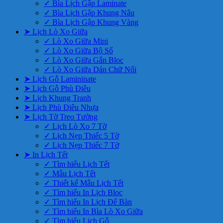
✓ Bìa Lịch Gập Laminate
✓ Bìa Lịch Gập Khung Nâu
✓ Bìa Lịch Gập Khung Vàng
➤ Lịch Lò Xo Giữa
✓ Lò Xo Giữa Mini
✓ Lò Xo Giữa Bộ Số
✓ Lò Xo Giữa Gắn Bloc
✓ Lò Xo Giữa Dán Chữ Nổi
➤ Lịch Gỗ Lamininate
➤ Lịch Gỗ Phù Điêu
➤ Lịch Khung Tranh
➤ Lịch Phù Điêu Nhựa
➤ Lịch Tờ Treo Tường
✓ Lịch Lò Xo 7 Tờ
✓ Lịch Nẹp Thiếc 5 Tờ
✓ Lịch Nẹp Thiếc 7 Tờ
➤ In Lịch Tết
✓ Tìm hiểu Lịch Tết
✓ Mẫu Lịch Tết
✓ Thiết kế Mẫu Lịch Tết
✓ Tìm hiểu In Lịch Bloc
✓ Tìm hiểu In Lịch Để Bàn
✓ Tìm hiểu In Bìa Lò Xo Giữa
✓ Tìm hiểu Lịch Gỗ