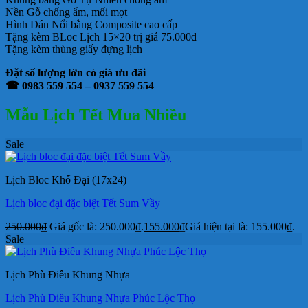
Nền Gỗ chống ẩm, mối mọt
Hình Dán Nổi bằng Composite cao cấp
Tặng kèm BLoc Lịch 15×20 trị giá 75.000đ
Tặng kèm thùng giấy đựng lịch
Đặt số lượng lớn có giá ưu đãi
☎ 0983 559 554 – 0937 559 554
Mẫu Lịch Tết Mua Nhiều
Sale
Lịch Bloc Khổ Đại (17x24)
Lịch bloc đại đặc biệt Tết Sum Vầy
250.000
₫
Giá gốc là: 250.000₫.
155.000
₫
Giá hiện tại là: 155.000₫.
Sale
Lịch Phù Điêu Khung Nhựa
Lịch Phù Điêu Khung Nhựa Phúc Lộc Thọ