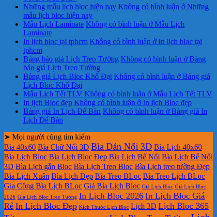
Những mẫu lịch bloc hiện nay
Không có bình luận
ở Những
mẫu lịch bloc hiện nay
Mẫu Lịch Laminate
Không có bình luận
ở Mẫu Lịch
Laminate
In lịch bloc tại tphcm
Không có bình luận
ở In lịch bloc tại
tphcm
Bảng báo giá Lịch Treo Tường
Không có bình luận
ở Bảng
báo giá Lịch Treo Tường
Bảng giá Lịch Bloc Khổ Đại
Không có bình luận
ở Bảng giá
Lịch Bloc Khổ Đại
Mẫu Lịch Tết TLV
Không có bình luận
ở Mẫu Lịch Tết TLV
In lịch Bloc đẹp
Không có bình luận
ở In lịch Bloc đẹp
Bảng giá In Lịch Để Bàn
Không có bình luận
ở Bảng giá In
Lịch Để Bàn
➤ Mọi người cũng tìm kiếm
Bìa Dán Nổi 3D
Bìa 40x60
Bìa Chữ Nổi 3D
Bìa Lịch 40x60
Bìa Lịch Bloc
Bìa Lịch Bloc Đẹp
Bìa Lịch Bế Nổi
Bìa Lịch Bế Nổi
3D
Bìa Lịch gắn Bloc
Bìa Lịch Treo Bloc
Bìa Lịch treo tường Đẹp
Bìa Lịch Xuân
Bìa Lịch Đẹp
Bìa Treo BLoc
Bìa Treo Lịch BLoc
Gia Công Bìa Lịch BLoc
Giá Bìa Lịch Bloc
Giá Lịch Bloc
Giá Lịch Bloc
In Lịch Bloc 2026
In Lịch Bloc Giá
2026
Giá Lịch Bloc Treo Tường
Rẻ
In Lịch Bloc Đẹp
Lịch Bloc 365
Lịch 3D
Kích Thước Lịch Bloc