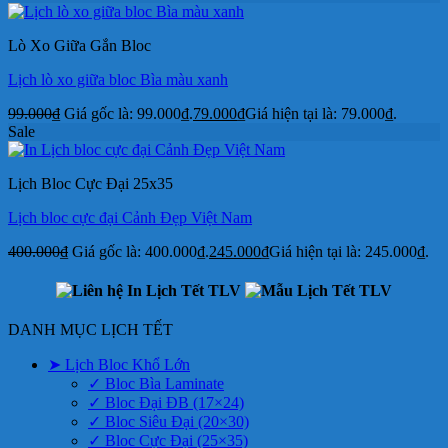
Lò Xo Giữa Gắn Bloc
Lịch lò xo giữa bloc Bìa màu xanh
99.000
₫
Giá gốc là: 99.000₫.
79.000
₫
Giá hiện tại là: 79.000₫.
Sale
Lịch Bloc Cực Đại 25x35
Lịch bloc cực đại Cảnh Đẹp Việt Nam
400.000
₫
Giá gốc là: 400.000₫.
245.000
₫
Giá hiện tại là: 245.000₫.
DANH MỤC LỊCH TẾT
➤ Lịch Bloc Khổ Lớn
✓ Bloc Bìa Laminate
✓ Bloc Đại ĐB (17×24)
✓ Bloc Siêu Đại (20×30)
✓ Bloc Cực Đại (25×35)