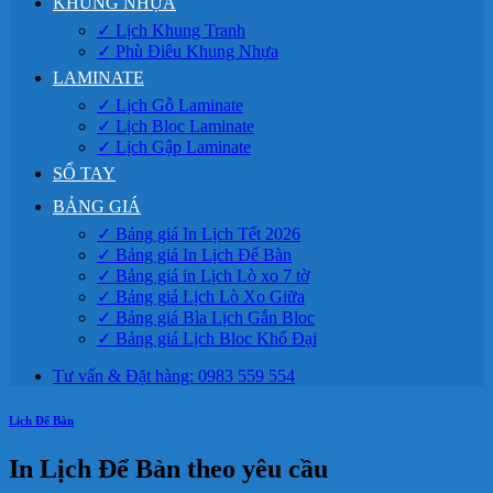
KHUNG NHỰA
✓ Lịch Khung Tranh
✓ Phù Điêu Khung Nhựa
LAMINATE
✓ Lịch Gỗ Laminate
✓ Lịch Bloc Laminate
✓ Lịch Gập Laminate
SỔ TAY
BẢNG GIÁ
✓ Bảng giá In Lịch Tết 2026
✓ Bảng giá In Lịch Để Bàn
✓ Bảng giá in Lịch Lò xo 7 tờ
✓ Bảng giá Lịch Lò Xo Giữa
✓ Bảng giá Bìa Lịch Gắn Bloc
✓ Bảng giá Lịch Bloc Khổ Đại
Tư vấn & Đặt hàng: 0983 559 554
Lịch Để Bàn
In Lịch Để Bàn theo yêu cầu