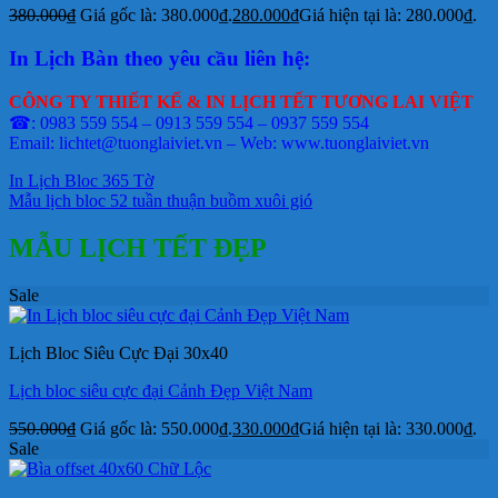
380.000
₫
Giá gốc là: 380.000₫.
280.000
₫
Giá hiện tại là: 280.000₫.
In Lịch Bàn theo yêu cầu liên hệ:
CÔNG TY THIẾT KẾ & IN LỊCH TẾT TƯƠNG LAI VIỆT
☎: 0983 559 554 – 0913 559 554 – 0937 559 554
Email: lichtet@tuonglaiviet.vn – Web: www.tuonglaiviet.vn
In Lịch Bloc 365 Tờ
Mẫu lịch bloc 52 tuần thuận buồm xuôi gió
MẪU LỊCH TẾT ĐẸP
Sale
Lịch Bloc Siêu Cực Đại 30x40
Lịch bloc siêu cực đại Cảnh Đẹp Việt Nam
550.000
₫
Giá gốc là: 550.000₫.
330.000
₫
Giá hiện tại là: 330.000₫.
Sale