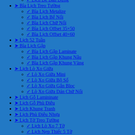
➤ Bìa Lịch Treo Tường
✓ Bìa Lịch Metalize
✓ Bìa Lịch Bế Nổi
✓ Bìa Lịch Chữ Nổi
✓ Bìa Lịch Offset 35×50
✓ Bìa Lịch Offset 40×60
➤ Lịch 52 Tuần
➤ Bìa Lịch Gập
✓ Bìa Lịch Gập Laminate
✓ Bìa Lịch Gập Khung Nâu
✓ Bìa Lịch Gập Khung Vàng
➤ Lịch Lò Xo Giữa
✓ Lò Xo Giữa Mini
✓ Lò Xo Giữa Bộ Số
✓ Lò Xo Giữa Gắn Bloc
✓ Lò Xo Giữa Dán Chữ Nổi
➤ Lịch Gỗ Lamininate
➤ Lịch Gỗ Phù Điêu
➤ Lịch Khung Tranh
➤ Lịch Phù Điêu Nhựa
➤ Lịch Tờ Treo Tường
✓ Lịch Lò Xo 7 Tờ
✓ Lịch Nẹp Thiếc 5 Tờ