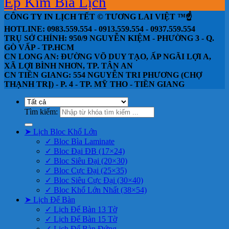
Ép Kim Bìa Lịch
CÔNG TY IN LỊCH TẾT © TƯƠNG LAI VIỆT ™☝️
HOTLINE: 0983.559.554 - 0913.559.554 - 0937.559.554
TRỤ SỞ CHÍNH: 950/9 NGUYỄN KIỆM - PHƯỜNG 3 - Q.
GÒ VẤP - TP.HCM
CN LONG AN: ĐƯỜNG VÕ DUY TẠO, ẤP NGÃI LỢI A,
XÃ LỢI BÌNH NHƠN, TP. TÂN AN
CN TIỀN GIANG: 554 NGUYỄN TRI PHƯƠNG (CHỢ
THẠNH TRỊ) - P. 4 - TP. MỸ THO - TIỀN GIANG
Tìm kiếm:
➤ Lịch Bloc Khổ Lớn
✓ Bloc Bìa Laminate
✓ Bloc Đại ĐB (17×24)
✓ Bloc Siêu Đại (20×30)
✓ Bloc Cực Đại (25×35)
✓ Bloc Siêu Cực Đại (30×40)
✓ Bloc Khổ Lớn Nhất (38×54)
➤ Lịch Để Bàn
✓ Lịch Để Bàn 13 Tờ
✓ Lịch Để Bàn 15 Tờ
✓ Lịch Để Bàn Đứng