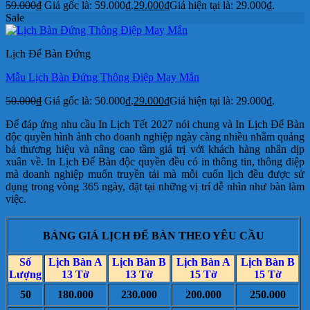
59.000
₫
Giá gốc là: 59.000₫.
29.000
₫
Giá hiện tại là: 29.000₫.
Sale
Lịch Để Bàn Đứng
Mẫu Lịch Bàn Đứng Thông Điệp May Mắn
50.000
₫
Giá gốc là: 50.000₫.
29.000
₫
Giá hiện tại là: 29.000₫.
Để đáp ứng nhu cầu In Lịch Tết 2027 nói chung và In Lịch Để Bàn
độc quyền hình ảnh cho doanh nghiệp ngày càng nhiều nhằm quảng
bá thương hiệu và nâng cao tầm giá trị với khách hàng nhân dịp
xuân về. In Lịch Để Bàn độc quyền đều có in thông tin, thông điệp
mà doanh nghiệp muốn truyền tải mà mỗi cuốn lịch đều được sử
dụng trong vòng 365 ngày, đặt tại những vị trí dễ nhìn như bàn làm
việc.
BẢNG GIÁ LỊCH ĐỂ BÀN THEO YÊU CẦU
Số
Lịch Bàn A
Lịch Bàn B
Lịch Bàn A
Lịch Bàn B
Lượng
13 Tờ
13 Tờ
15 Tờ
15 Tờ
50
180.000
230.000
200.000
250.000