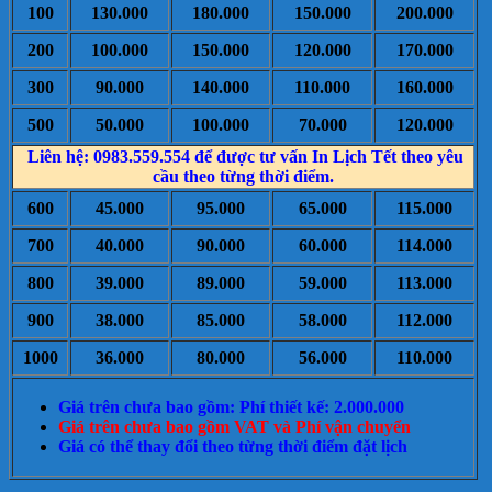
100
130.000
180.000
150.000
200.000
200
100.000
150.000
120.000
170.000
300
90.000
140.000
110.000
160.000
500
50.000
100.000
70.000
120.000
Liên hệ: 0983.559.554 để được tư vấn In Lịch Tết theo yêu
cầu theo từng thời điểm.
600
45.000
95.000
65.000
115.000
700
40.000
90.000
60.000
114.000
800
39.000
89.000
59.000
113.000
900
38.000
85.000
58.000
112.000
1000
36.000
80.000
56.000
110.000
Giá trên chưa bao gồm: Phí thiết kế: 2.000.000
Giá trên chưa bao gồm VAT và Phí vận chuyển
Giá có thể thay đổi theo từng thời điểm đặt lịch