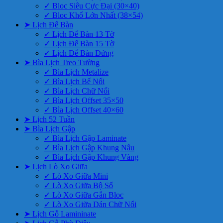
✓ Bloc Siêu Cực Đại (30×40)
✓ Bloc Khổ Lớn Nhất (38×54)
➤ Lịch Để Bàn
✓ Lịch Để Bàn 13 Tờ
✓ Lịch Để Bàn 15 Tờ
✓ Lịch Để Bàn Đứng
➤ Bìa Lịch Treo Tường
✓ Bìa Lịch Metalize
✓ Bìa Lịch Bế Nổi
✓ Bìa Lịch Chữ Nổi
✓ Bìa Lịch Offset 35×50
✓ Bìa Lịch Offset 40×60
➤ Lịch 52 Tuần
➤ Bìa Lịch Gập
✓ Bìa Lịch Gập Laminate
✓ Bìa Lịch Gập Khung Nâu
✓ Bìa Lịch Gập Khung Vàng
➤ Lịch Lò Xo Giữa
✓ Lò Xo Giữa Mini
✓ Lò Xo Giữa Bộ Số
✓ Lò Xo Giữa Gắn Bloc
✓ Lò Xo Giữa Dán Chữ Nổi
➤ Lịch Gỗ Lamininate