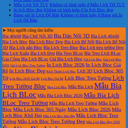
Mẫu Lịch Tết TLV
Không có bình luận
ở Mẫu Lịch Tết TLV
In lịch Bloc đẹp
Không có bình luận
ở In lịch Bloc đẹp
Bảng giá In Lịch Để Bàn
Không có bình luận
ở Bảng giá In
Lịch Để Bàn
➤ Mọi người cũng tìm kiếm
Bìa Dán Nổi 3D
Bìa 40x60
Bìa Chữ Nổi 3D
Bìa Lịch 40x60
Bìa Lịch Bloc
Bìa Lịch Bloc Đẹp
Bìa Lịch Bế Nổi
Bìa Lịch Bế Nổi
3D
Bìa Lịch gắn Bloc
Bìa Lịch Treo Bloc
Bìa Lịch treo tường Đẹp
Bìa Lịch Xuân
Bìa Lịch Đẹp
Bìa Treo BLoc
Bìa Treo Lịch BLoc
Gia Công Bìa Lịch BLoc
Giá Bìa Lịch Bloc
Giá Lịch Bloc
Giá Lịch Bloc
In Lịch Bloc 2026
In Lịch Bloc Giá
2026
Giá Lịch Bloc Treo Tường
Rẻ
In Lịch Bloc Đẹp
Lịch Bloc 365
Lịch 3D
Kích Thước Lịch Bloc
Lịch
Tờ
Lịch Bloc Treo Tường
Lịch Bloc 2026 Giá Rẻ
Lịch Bloc Giá Rẻ
Mẫu Bìa
Treo Tường Bloc
Mẫu Bìa Lịch
Mua Lich Bloc
Lịch BLoc
Mẫu Bìa Lịch
Mẫu Bìa Lịch Bloc 2026
BLoc Treo Tường
Mẫu Lịch
Mẫu Bìa Lịch Treo Tường
Bloc
Mẫu Lịch Bloc 365 Ngày
Mẫu Lịch Bloc 2026
Mẫu
Lịch Bloc Khổ Đại
Mẫu Lịch Bloc Treo
Mẫu Lịch Bloc Siêu Đại
Tường
Mẫu Lịch Bloc Treo Tường Đẹp
Mẫu Lịch Bloc Đẹp 2026