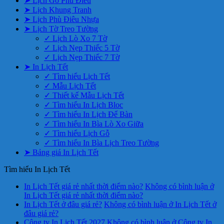
➤ Lịch Gỗ Phù Điêu
➤ Lịch Khung Tranh
➤ Lịch Phù Điêu Nhựa
➤ Lịch Tờ Treo Tường
✓ Lịch Lò Xo 7 Tờ
✓ Lịch Nẹp Thiếc 5 Tờ
✓ Lịch Nẹp Thiếc 7 Tờ
➤ In Lịch Tết
✓ Tìm hiểu Lịch Tết
✓ Mẫu Lịch Tết
✓ Thiết kế Mẫu Lịch Tết
✓ Tìm hiểu In Lịch Bloc
✓ Tìm hiểu In Lịch Để Bàn
✓ Tìm hiểu In Bìa Lò Xo Giữa
✓ Tìm hiểu Lịch Gỗ
✓ Tìm hiểu In Bìa Lịch Treo Tường
➤ Bảng giá In Lịch Tết
Tìm hiểu In Lịch Tết
In Lịch Tết giá rẻ nhất thời điểm nào?
Không có bình luận
ở
In Lịch Tết giá rẻ nhất thời điểm nào?
In Lịch Tết ở đâu giá rẻ?
Không có bình luận
ở In Lịch Tết ở
đâu giá rẻ?
Công ty In Lịch Tết 2027
Không có bình luận
ở Công ty In