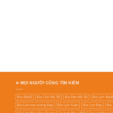
➤ MỌI NGƯỜI CŨNG TÌM KIẾM
Bìa 40x60
Bìa Chữ Nổi 3D
Bìa Dán Nổi 3D
Bìa Lịch 40x6
Bìa Lịch treo tường Đẹp
Bìa Lịch Xuân
Bìa Lịch Đẹp
Bìa