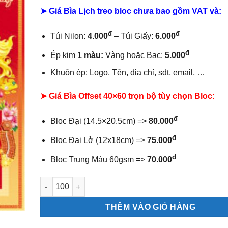
➤ Giá Bìa Lịch treo bloc chưa bao gồm
VAT và:
đ
đ
Túi Nilon:
4.000
– Túi Giấy:
6.000
đ
Ép kim
1 màu:
Vàng hoặc Bạc:
5.000
Khuôn ép: Logo, Tên, địa chỉ, sdt, email, …
➤ Giá Bìa Offset 40×60 trọn bộ tùy chọn Bloc:
đ
Bloc Đại (14.5×20.5cm) =>
80.000
đ
Bloc Đại Lở (12x18cm) =>
75.000
đ
Bloc Trung Màu 60gsm =>
70.000
Bìa offset 40x60 Chữ Phúc số lượng
THÊM VÀO GIỎ HÀNG