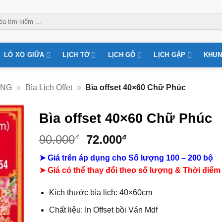
LÒ XO GIỮA
LỊCH TỜ
LỊCH GỖ
LỊCH GẬP
KHUN
ỜNG
»
Bìa Lịch Offet
»
Bìa offset 40×60 Chữ Phúc
Bìa offset 40×60 Chữ Phúc
Giá
Giá
90.000
72.000
₫
₫
gốc
hiện
➤ Giá trên áp dụng cho Số lượng 100 – 200 bộ
là:
tại
➤ Giá có thể thay đổi theo số lượng & Thời điểm
90.000₫.
là:
72.000₫.
Kích thước bìa lịch: 40×60cm
Chất liệu:
In Offset bồi Ván Mdf