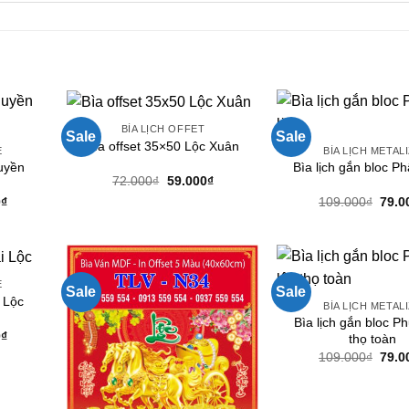
BÌA LỊCH OFFET
Sale
Sale
Bìa offset 35×50 Lộc Xuân
E
BÌA LỊCH METAL
huyền
Bìa lịch gắn bloc Phậ
Giá
Giá
72.000
₫
59.000
₫
gốc
hiện
Giá
Giá
0
₫
109.000
₫
79.0
là:
tại
hiện
gốc
72.000₫.
là:
tại
là:
59.000₫.
0₫.
là:
109.
79.000₫.
E
Sale
Sale
i Lộc
BÌA LỊCH METAL
Bìa lịch gắn bloc P
Giá
0
₫
thọ toàn
hiện
Giá
109.000
₫
79.0
tại
gốc
0₫.
là:
là:
79.000₫.
109.