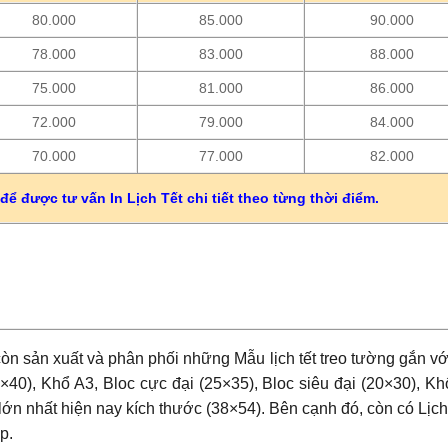
80.000
85.000
90.000
78.000
83.000
88.000
75.000
81.000
86.000
72.000
79.000
84.000
70.000
77.000
82.000
để được tư vấn In Lịch Tết chi tiết theo từng thời điểm.
còn sản xuất và phân phối những Mẫu lịch tết treo tường gắn vớ
×40), Khổ A3, Bloc cực đại (25×35), Bloc siêu đại (20×30), Kh
lớn nhất hiện nay kích thước (38×54). Bên cạnh đó, còn có Lịch
p.