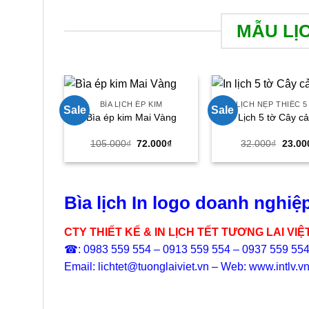
MẪU LỊ
BÌA LỊCH ÉP KIM
LỊCH NẸP THIẾC 5
Sale
Sale
Bìa ép kim Mai Vàng
Lịch 5 tờ Cây c
Giá
Giá
Giá
105.000
₫
72.000
₫
32.000
₫
23.00
gốc
hiện
gốc
là:
tại
là:
105.000₫.
là:
32.00
72.000₫.
Bìa lịch In logo doanh nghiệ
CTY THIẾT KẾ & IN LỊCH TẾT TƯƠNG LAI VIỆ
☎: 0983 559 554 – 0913 559 554 – 0937 559 55
Email: lichtet@tuonglaiviet.vn – Web: www.intlv.v