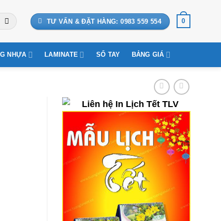
0
TƯ VẤN & ĐẶT HÀNG: 0983 559 554
G NHỰA
LAMINATE
SỔ TAY
BẢNG GIÁ