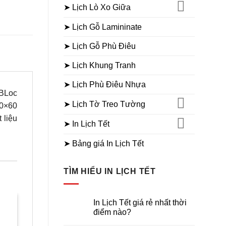
➤ Lịch Lò Xo Giữa
➤ Lịch Gỗ Lamininate
➤ Lịch Gỗ Phù Điêu
➤ Lịch Khung Tranh
➤ Lịch Phù Điêu Nhựa
 BLoc
➤ Lịch Tờ Treo Tường
40×60
 liệu
➤ In Lịch Tết
➤ Bảng giá In Lịch Tết
TÌM HIỂU IN LỊCH TẾT
In Lịch Tết giá rẻ nhất thời
điểm nào?
BÌA LỊCH ÉP KIM
BÌA LỊCH ÉP KIM
Sale
Sale
Không
Bìa ép kim Phúc lộc thọ
Bìa ép kim Lộc Phát