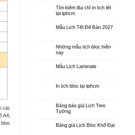
bloc
bình
ở
luận
Tìm kiếm địa chỉ in lịch tết
đâu
ở
tại tphcm
giá
In
rẻ
lịch
Không
lò
có
xo
Mẫu Lịch Tết Để Bàn 2027
bình
giữa
luận
bộ
Không
ở
số
có
Tìm
bình
kiếm
luận
Những mẫu lịch bloc hiện
địa
ở
chỉ
nay
Mẫu
in
Lịch
lịch
Không
Tết
tết
có
Để
Mẫu Lịch Laminate
tại
bình
Bàn
tphcm
luận
2027
Không
ở
có
Những
bình
mẫu
luận
In lịch bloc tại tphcm
lịch
ở
bloc
Mẫu
Không
hiện
Lịch
có
nay
Laminate
bình
luận
Bảng báo giá Lịch Treo
i các
ở
Tường
In
ổ A4,
lịch
Không
bloc
có
 bloc
tại
Bảng giá Lịch Bloc Khổ Đại
bình
tphcm
luận
Không
ở