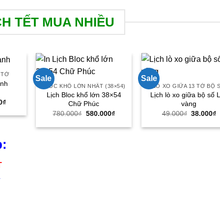
CH TẾT MUA NHIỀU
 TỜ
Sale
Sale
ảnh
BLOC KHỔ LỚN NHẤT (38×54)
LÒ XO GIỮA 13 TỜ BỘ 
Lịch Bloc khổ lớn 38×54
Lịch lò xo giữa bộ số 
Giá
0
₫
Chữ Phúc
vàng
hiện
Giá
Giá
Giá
G
780.000
₫
580.000
₫
49.000
₫
38.000
₫
tại
gốc
hiện
gốc
h
0₫.
là:
là:
tại
là:
t
23.000₫.
780.000₫.
là:
49.000₫.
l
580.000₫.
3
p:
T
4
n