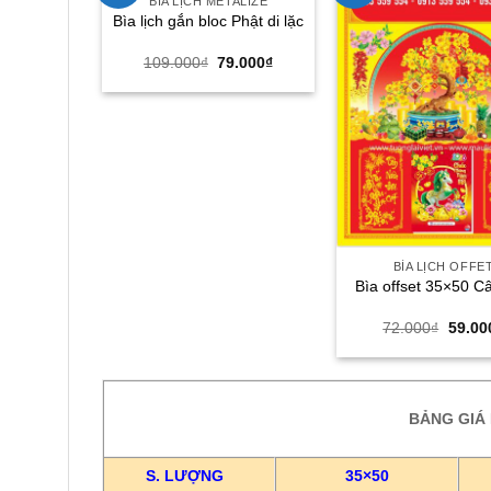
BÌA LỊCH METALIZE
Bìa lịch gắn bloc Phật di lặc
Giá
Giá
109.000
₫
79.000
₫
gốc
hiện
là:
tại
109.000₫.
là:
79.000₫.
BÌA LỊCH OFFE
Bìa offset 35×50 C
Giá
72.000
₫
59.00
gốc
là:
72.00
BẢNG GIÁ
S. LƯỢNG
35×50