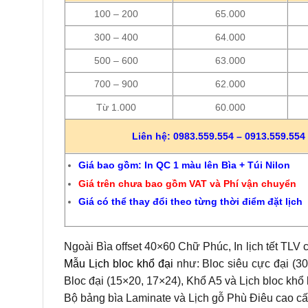
100 – 200
65.000
300 – 400
64.000
500 – 600
63.000
700 – 900
62.000
Từ 1.000
60.000
Liên hệ: 0983.559.554 – 0913.559.554 
Giá bao gồm: In QC 1 màu lên Bìa + Túi Nilon
Giá trên chưa bao gồm VAT và Phí vận chuyển
Giá có thể thay đổi theo từng thời điểm đặt lịch
Ngoài Bìa offset 40×60 Chữ Phúc, In lịch tết TLV 
Mẫu Lịch bloc khổ đại
như: Bloc siêu cực đại (30
Bloc đại (15×20, 17×24), Khổ A5 và Lịch bloc khổ 
Bộ bảng bìa Laminate và Lịch gỗ Phù Điêu cao cấ