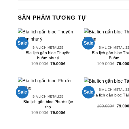
SẢN PHẨM TƯƠNG TỰ
Sale
Sale
BÌA LỊCH METALIZE
BÌA LỊCH METALIZ
Bìa lịch gắn bloc Thuyền
Bìa lịch gắn bloc T
buồm như ý
Buồm
Giá
Giá
Giá
109.000
₫
79.000
₫
109.000
₫
79.00
gốc
hiện
gốc
là:
tại
là:
109.000₫.
là:
109.00
79.000₫.
BÌA LỊCH METALIZ
Sale
Sale
Bìa lịch gắn bloc Tà
BÌA LỊCH METALIZE
Bìa lịch gắn bloc Phước lộc
Giá
109.000
₫
79.00
thọ
gốc
Giá
Giá
109.000
₫
79.000
₫
là:
gốc
hiện
109.00
là:
tại
109.000₫.
là:
79.000₫.