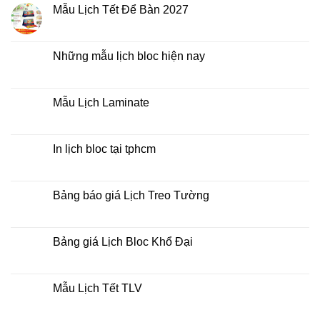
xo
luận
Mẫu Lịch Tết Để Bàn 2027
giữa
ở
bộ
Tìm
Không
số
kiếm
có
địa
bình
chỉ
luận
Những mẫu lịch bloc hiện nay
in
ở
lịch
Mẫu
Không
tết
Lịch
có
tại
Tết
bình
tphcm
Để
luận
Mẫu Lịch Laminate
Bàn
ở
2027
Những
Không
mẫu
có
lịch
bình
bloc
luận
In lịch bloc tại tphcm
hiện
ở
nay
Mẫu
Không
Lịch
có
Laminate
bình
luận
Bảng báo giá Lịch Treo Tường
ở
In
Không
lịch
có
bloc
bình
tại
luận
Bảng giá Lịch Bloc Khổ Đại
tphcm
ở
Bảng
Không
báo
có
giá
bình
Lịch
luận
Mẫu Lịch Tết TLV
Treo
ở
Tường
Bảng
Không
giá
có