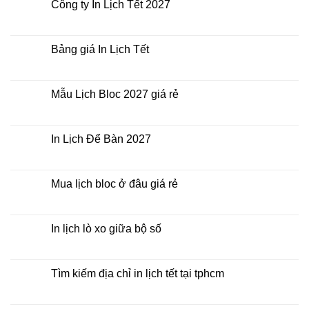
giá
luận
Công ty In Lịch Tết 2027
rẻ
ở
nhất
In
Không
thời
Lịch
có
điểm
Tết
bình
nào?
ở
luận
Bảng giá In Lịch Tết
đâu
ở
giá
Công
Không
rẻ?
ty
có
In
bình
Lịch
luận
Mẫu Lịch Bloc 2027 giá rẻ
Tết
ở
2027
Bảng
Không
giá
có
In
bình
Lịch
luận
In Lịch Để Bàn 2027
Tết
ở
Mẫu
Không
Lịch
có
Bloc
bình
2027
luận
Mua lịch bloc ở đâu giá rẻ
giá
ở
rẻ
In
Không
Lịch
có
Để
bình
Bàn
luận
In lịch lò xo giữa bộ số
2027
ở
Mua
Không
lịch
có
bloc
bình
ở
luận
Tìm kiếm địa chỉ in lịch tết tại tphcm
đâu
ở
giá
In
Không
rẻ
lịch
có
lò
bình