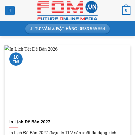
Bỏ
0
qua
nội
dung
TƯ VẤN & ĐẶT HÀNG: 0983 559 554
10
Th8
In Lịch Để Bàn 2027
In Lịch Để Bàn 2027 được In TLV sản xuất đa dạng kích