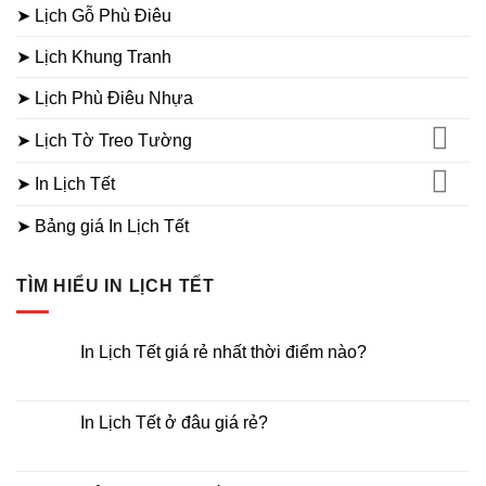
➤ Lịch Gỗ Phù Điêu
➤ Lịch Khung Tranh
➤ Lịch Phù Điêu Nhựa
➤ Lịch Tờ Treo Tường
➤ In Lịch Tết
➤ Bảng giá In Lịch Tết
TÌM HIỂU IN LỊCH TẾT
In Lịch Tết giá rẻ nhất thời điểm nào?
Không
có
bình
luận
In Lịch Tết ở đâu giá rẻ?
ở
In
Không
Lịch
có
Tết
bình