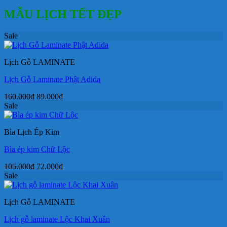
MẪU LỊCH TẾT ĐẸP
Sale
Lịch Gỗ LAMINATE
Lịch Gỗ Laminate Phật Adida
Giá
Giá
160.000
₫
89.000
₫
gốc
hiện
Sale
là:
tại
160.000₫.
là:
Bìa Lịch Ép Kim
89.000₫.
Bìa ép kim Chữ Lộc
Giá
Giá
105.000
₫
72.000
₫
gốc
hiện
Sale
là:
tại
105.000₫.
là:
Lịch Gỗ LAMINATE
72.000₫.
Lịch gỗ laminate Lộc Khai Xuân