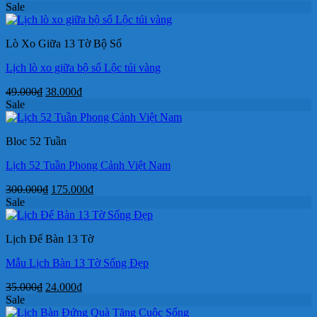
gốc
hiện
Sale
là:
tại
105.000₫.
là:
Lò Xo Giữa 13 Tờ Bộ Số
72.000₫.
Lịch lò xo giữa bộ số Lộc túi vàng
Giá
Giá
49.000
₫
38.000
₫
gốc
hiện
Sale
là:
tại
49.000₫.
là:
Bloc 52 Tuần
38.000₫.
Lịch 52 Tuần Phong Cảnh Việt Nam
Giá
Giá
300.000
₫
175.000
₫
gốc
hiện
Sale
là:
tại
300.000₫.
là:
Lịch Để Bàn 13 Tờ
175.000₫.
Mẫu Lịch Bàn 13 Tờ Sống Đẹp
Giá
Giá
35.000
₫
24.000
₫
gốc
hiện
Sale
là:
tại