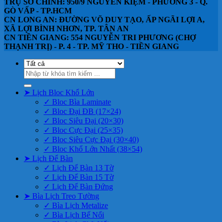
TRỤ SỞ CHÍNH: 950/9 NGUYỄN KIỆM - PHƯỜNG 3 - Q.
GÒ VẤP - TP.HCM
CN LONG AN: ĐƯỜNG VÕ DUY TẠO, ẤP NGÃI LỢI A,
XÃ LỢI BÌNH NHƠN, TP. TÂN AN
CN TIỀN GIANG: 554 NGUYỄN TRI PHƯƠNG (CHỢ
THẠNH TRỊ) - P. 4 - TP. MỸ THO - TIỀN GIANG
Tìm
kiếm:
➤ Lịch Bloc Khổ Lớn
✓ Bloc Bìa Laminate
✓ Bloc Đại ĐB (17×24)
✓ Bloc Siêu Đại (20×30)
✓ Bloc Cực Đại (25×35)
✓ Bloc Siêu Cực Đại (30×40)
✓ Bloc Khổ Lớn Nhất (38×54)
➤ Lịch Để Bàn
✓ Lịch Để Bàn 13 Tờ
✓ Lịch Để Bàn 15 Tờ
✓ Lịch Để Bàn Đứng
➤ Bìa Lịch Treo Tường
✓ Bìa Lịch Metalize
✓ Bìa Lịch Bế Nổi