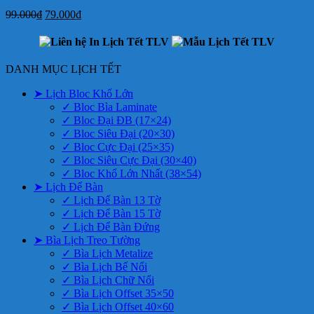
Giá
Giá
99.000
₫
79.000
₫
gốc
hiện
là:
tại
99.000₫.
là:
79.000₫.
DANH MỤC LỊCH TẾT
➤ Lịch Bloc Khổ Lớn
✓ Bloc Bìa Laminate
✓ Bloc Đại ĐB (17×24)
✓ Bloc Siêu Đại (20×30)
✓ Bloc Cực Đại (25×35)
✓ Bloc Siêu Cực Đại (30×40)
✓ Bloc Khổ Lớn Nhất (38×54)
➤ Lịch Để Bàn
✓ Lịch Để Bàn 13 Tờ
✓ Lịch Để Bàn 15 Tờ
✓ Lịch Để Bàn Đứng
➤ Bìa Lịch Treo Tường
✓ Bìa Lịch Metalize
✓ Bìa Lịch Bế Nổi
✓ Bìa Lịch Chữ Nổi
✓ Bìa Lịch Offset 35×50
✓ Bìa Lịch Offset 40×60