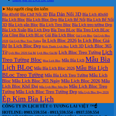
Laminate
lịch
số
Bàn
ở
bloc
Bảng
lịch
bình
luận
có
ở
bloc
2027
Bảng
hiện
báo
tết
➤ Mọi người cũng tìm kiếm
luận
bình
ở
Mẫu
tại
giá
nay
giá
tại
Bìa Dán Nổi 3D
luận
Bìa 40x60
Bìa Chữ Nổi 3D
Bìa Lịch 40x60
In
Lịch
tphcm
ở
Lịch
Lịch
tphcm
Bìa Lịch Bloc
Bìa Lịch Bloc Đẹp
Bìa Lịch Bế Nổi
Bìa Lịch Bế Nổi
lịch
Tết
Bảng
Bloc
Treo
3D
Bìa Lịch gắn Bloc
Bìa Lịch Treo Bloc
Bìa Lịch treo tường Đẹp
Bloc
TLV
giá
Khổ
Tường
Bìa Lịch Xuân
Bìa Lịch Đẹp
Bìa Treo BLoc
Bìa Treo Lịch BLoc
đẹp
In
Đại
Gia Công Bìa Lịch BLoc
Giá Bìa Lịch Bloc
Giá Lịch Bloc
Giá Lịch Bloc
Lịch
In Lịch Bloc 2026
In Lịch Bloc Giá
Để
2026
Giá Lịch Bloc Treo Tường
Rẻ
In Lịch Bloc Đẹp
Lịch Bloc 365
Lịch 3D
Bàn
Kích Thước Lịch Bloc
Lịch
Tờ
Lịch Bloc Treo Tường
Lịch Bloc 2026 Giá Rẻ
Lịch Bloc Giá Rẻ
Mẫu Bìa
Treo Tường Bloc
Mẫu Bìa Lịch
Mua Lich Bloc
Lịch BLoc
Mẫu Bìa Lịch
Mẫu Bìa Lịch Bloc 2026
BLoc Treo Tường
Mẫu Lịch
Mẫu Bìa Lịch Treo Tường
Bloc
Mẫu Lịch Bloc 365 Ngày
Mẫu Lịch Bloc 2026
Mẫu
Lịch Bloc Khổ Đại
Mẫu Lịch Bloc Treo
Mẫu Lịch Bloc Siêu Đại
Tường
Mẫu Lịch Bloc Treo Tường Đẹp
Mẫu Lịch Bloc Đẹp 2026
Ép Kim Bìa Lịch
CÔNG TY IN LỊCH TẾT © TƯƠNG LAI VIỆT ™☝️
HOTLINE: 0983.559.554 - 0913.559.554 - 0937.559.554