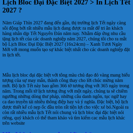
Lịch Bloc Đại Đặc Biệt 2027 > In Lịch Tết
2027 ?
Năm Giáp Thìn 2027 đang đến gần, thị trường lịch Tết ngày càng
sôi động bởi rất nhiều mẫu lịch đang được ra mắt để tri ân khách
hàng nhân dịp Tết Nguyên Đán năm nay. Nhằm đáp ứng nhu cầu
tặng lịch tết của các doanh nghiệp năm 2027, chúng tôi cho ra mắt
bộ Lịch Bloc Đại Đặc Biệt 2027 (16x24cm) – Xanh Tươi Ngày
Mới với mong muốn tạo sự khác biệt nhất cho các doanh nghiệp đặt
in lịch tết.
Mẫu lịch bloc đại đặc biệt với tông màu chủ đạo đỏ vàng mang biểu
tượng của sự may mắn, thành công thay cho lời chúc mừng năm
mới. Bộ lịch Tết này bao gồm 366 tờ tương ứng với 365 ngày trong
năm. Trong mỗi tờ lịch tương ứng với một ngày, chúng ta sẽ chiêm
ngưỡng những dòng thư pháp, những câu danh ngôn, tục ngữ hay
ca dao truyền tải nhiều thông điệp hay và ý nghĩa. Đặc biệt, bộ lịch
được thiết kế có nẹp ốc đầu tròn rất tiện lợi cho việc xé bỏ.Ngoài ra
còn rất nhiều mẫu lịch Tết nói chung và lịch bloc đại đặc biệt nói
riêng, quý khách có thể tham khảo và tìm kiếm cac mẫu lịch khác
trên website