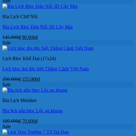
gốc
hiện
Sale
là:
tại
35.000₫.
là:
Bìa Lịch Chữ Nổi
26.000₫.
Bìa Lịch Bloc Dán Nổi 3D Cây Mai
Giá
Giá
145.000
₫
90.000
₫
gốc
hiện
Sale
là:
tại
145.000₫.
là:
Lịch Bloc Khổ Đại (17x24)
90.000₫.
Lịch bloc đại đặc biệt Thắng Cảnh Việt Nam
Giá
Giá
250.000
₫
155.000
₫
gốc
hiện
Sale
là:
tại
250.000₫.
là:
Bìa Lịch Metalize
155.000₫.
Bìa lịch gắn bloc Lộc an khang
Giá
Giá
109.000
₫
79.000
₫
gốc
hiện
Sale
là:
tại