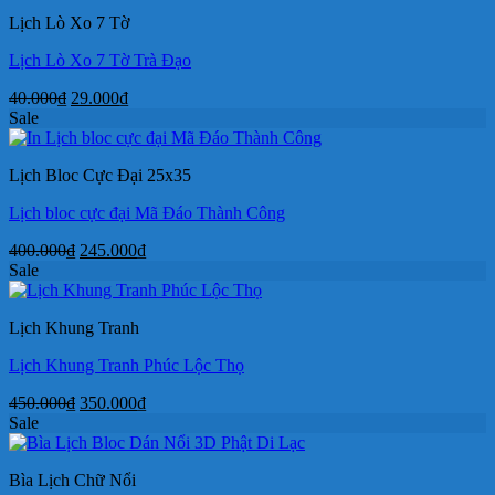
109.000₫.
là:
Lịch Lò Xo 7 Tờ
79.000₫.
Lịch Lò Xo 7 Tờ Trà Đạo
Giá
Giá
40.000
₫
29.000
₫
gốc
hiện
Sale
là:
tại
40.000₫.
là:
Lịch Bloc Cực Đại 25x35
29.000₫.
Lịch bloc cực đại Mã Đáo Thành Công
Giá
Giá
400.000
₫
245.000
₫
gốc
hiện
Sale
là:
tại
400.000₫.
là:
Lịch Khung Tranh
245.000₫.
Lịch Khung Tranh Phúc Lộc Thọ
Giá
Giá
450.000
₫
350.000
₫
gốc
hiện
Sale
là:
tại
450.000₫.
là:
Bìa Lịch Chữ Nổi
350.000₫.