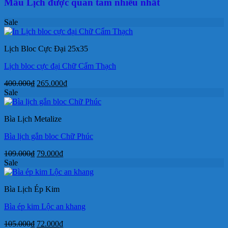
Mẫu Lịch được quan tâm nhiều nhất
Sale
Lịch Bloc Cực Đại 25x35
Lịch bloc cực đại Chữ Cẩm Thạch
Giá
Giá
400.000
₫
265.000
₫
gốc
hiện
Sale
là:
tại
400.000₫.
là:
Bìa Lịch Metalize
265.000₫.
Bìa lịch gắn bloc Chữ Phúc
Giá
Giá
109.000
₫
79.000
₫
gốc
hiện
Sale
là:
tại
109.000₫.
là:
Bìa Lịch Ép Kim
79.000₫.
Bìa ép kim Lộc an khang
Giá
Giá
105.000
₫
72.000
₫