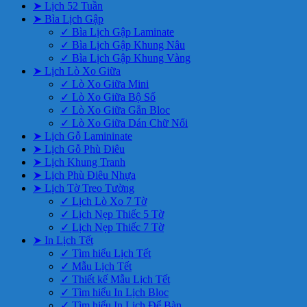
➤ Lịch 52 Tuần
➤ Bìa Lịch Gập
✓ Bìa Lịch Gập Laminate
✓ Bìa Lịch Gập Khung Nâu
✓ Bìa Lịch Gập Khung Vàng
➤ Lịch Lò Xo Giữa
✓ Lò Xo Giữa Mini
✓ Lò Xo Giữa Bộ Số
✓ Lò Xo Giữa Gắn Bloc
✓ Lò Xo Giữa Dán Chữ Nổi
➤ Lịch Gỗ Lamininate
➤ Lịch Gỗ Phù Điêu
➤ Lịch Khung Tranh
➤ Lịch Phù Điêu Nhựa
➤ Lịch Tờ Treo Tường
✓ Lịch Lò Xo 7 Tờ
✓ Lịch Nẹp Thiếc 5 Tờ
✓ Lịch Nẹp Thiếc 7 Tờ
➤ In Lịch Tết
✓ Tìm hiểu Lịch Tết
✓ Mẫu Lịch Tết
✓ Thiết kế Mẫu Lịch Tết
✓ Tìm hiểu In Lịch Bloc
✓ Tìm hiểu In Lịch Để Bàn