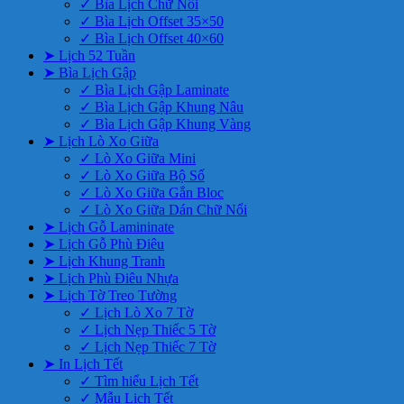
✓ Bìa Lịch Chữ Nổi
✓ Bìa Lịch Offset 35×50
✓ Bìa Lịch Offset 40×60
➤ Lịch 52 Tuần
➤ Bìa Lịch Gập
✓ Bìa Lịch Gập Laminate
✓ Bìa Lịch Gập Khung Nâu
✓ Bìa Lịch Gập Khung Vàng
➤ Lịch Lò Xo Giữa
✓ Lò Xo Giữa Mini
✓ Lò Xo Giữa Bộ Số
✓ Lò Xo Giữa Gắn Bloc
✓ Lò Xo Giữa Dán Chữ Nổi
➤ Lịch Gỗ Lamininate
➤ Lịch Gỗ Phù Điêu
➤ Lịch Khung Tranh
➤ Lịch Phù Điêu Nhựa
➤ Lịch Tờ Treo Tường
✓ Lịch Lò Xo 7 Tờ
✓ Lịch Nẹp Thiếc 5 Tờ
✓ Lịch Nẹp Thiếc 7 Tờ
➤ In Lịch Tết
✓ Tìm hiểu Lịch Tết
✓ Mẫu Lịch Tết