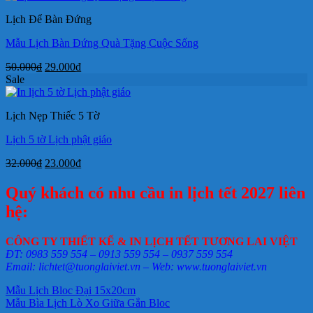
35.000₫.
là:
Lịch Để Bàn Đứng
24.000₫.
Mẫu Lịch Bàn Đứng Quà Tặng Cuộc Sống
Giá
Giá
50.000
₫
29.000
₫
gốc
hiện
Sale
là:
tại
50.000₫.
là:
Lịch Nẹp Thiếc 5 Tờ
29.000₫.
Lịch 5 tờ Lịch phật giáo
Giá
Giá
32.000
₫
23.000
₫
gốc
hiện
là:
tại
Quý khách có nhu cầu in lịch tết 2027 liên
32.000₫.
là:
hệ:
23.000₫.
CÔNG TY THIẾT KẾ & IN LỊCH TẾT TƯƠNG LAI VIỆT
ĐT: 0983 559 554 – 0913 559 554 – 0937 559 554
Email: lichtet@tuonglaiviet.vn – Web: www.tuonglaiviet.vn
Mẫu Lịch Bloc Đại 15x20cm
Mẫu Bìa Lịch Lò Xo Giữa Gắn Bloc