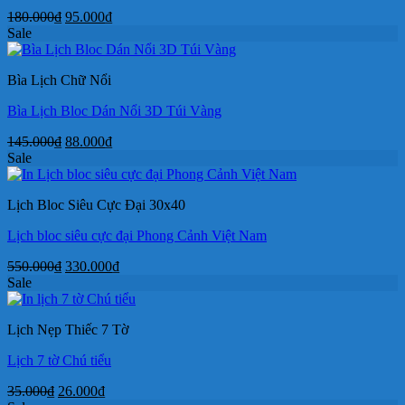
Giá
Giá
180.000
₫
95.000
₫
gốc
hiện
Sale
là:
tại
180.000₫.
là:
Bìa Lịch Chữ Nổi
95.000₫.
Bìa Lịch Bloc Dán Nổi 3D Túi Vàng
Giá
Giá
145.000
₫
88.000
₫
gốc
hiện
Sale
là:
tại
145.000₫.
là:
Lịch Bloc Siêu Cực Đại 30x40
88.000₫.
Lịch bloc siêu cực đại Phong Cảnh Việt Nam
Giá
Giá
550.000
₫
330.000
₫
gốc
hiện
Sale
là:
tại
550.000₫.
là:
Lịch Nẹp Thiếc 7 Tờ
330.000₫.
Lịch 7 tờ Chú tiểu
Giá
Giá
35.000
₫
26.000
₫