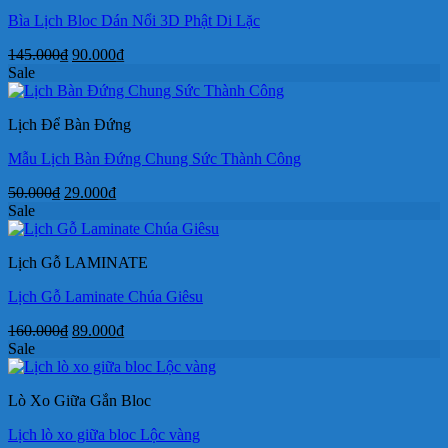
Bìa Lịch Bloc Dán Nổi 3D Phật Di Lặc
Giá
Giá
145.000
₫
90.000
₫
gốc
hiện
Sale
là:
tại
145.000₫.
là:
Lịch Để Bàn Đứng
90.000₫.
Mẫu Lịch Bàn Đứng Chung Sức Thành Công
Giá
Giá
50.000
₫
29.000
₫
gốc
hiện
Sale
là:
tại
50.000₫.
là:
Lịch Gỗ LAMINATE
29.000₫.
Lịch Gỗ Laminate Chúa Giêsu
Giá
Giá
160.000
₫
89.000
₫
gốc
hiện
Sale
là:
tại
160.000₫.
là:
Lò Xo Giữa Gắn Bloc
89.000₫.
Lịch lò xo giữa bloc Lộc vàng