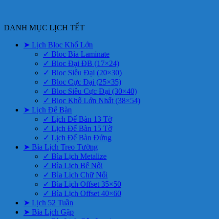
DANH MỤC LỊCH TẾT
➤ Lịch Bloc Khổ Lớn
✓ Bloc Bìa Laminate
✓ Bloc Đại ĐB (17×24)
✓ Bloc Siêu Đại (20×30)
✓ Bloc Cực Đại (25×35)
✓ Bloc Siêu Cực Đại (30×40)
✓ Bloc Khổ Lớn Nhất (38×54)
➤ Lịch Để Bàn
✓ Lịch Để Bàn 13 Tờ
✓ Lịch Để Bàn 15 Tờ
✓ Lịch Để Bàn Đứng
➤ Bìa Lịch Treo Tường
✓ Bìa Lịch Metalize
✓ Bìa Lịch Bế Nổi
✓ Bìa Lịch Chữ Nổi
✓ Bìa Lịch Offset 35×50
✓ Bìa Lịch Offset 40×60
➤ Lịch 52 Tuần
➤ Bìa Lịch Gập