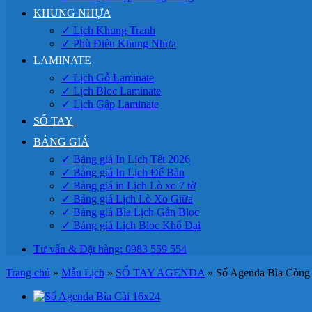
KHUNG NHỰA
✓ Lịch Khung Tranh
✓ Phù Điêu Khung Nhựa
LAMINATE
✓ Lịch Gỗ Laminate
✓ Lịch Bloc Laminate
✓ Lịch Gập Laminate
SỔ TAY
BẢNG GIÁ
✓ Bảng giá In Lịch Tết 2026
✓ Bảng giá In Lịch Để Bàn
✓ Bảng giá in Lịch Lò xo 7 tờ
✓ Bảng giá Lịch Lò Xo Giữa
✓ Bảng giá Bìa Lịch Gắn Bloc
✓ Bảng giá Lịch Bloc Khổ Đại
Tư vấn & Đặt hàng: 0983 559 554
Trang chủ
»
Mẫu Lịch
»
SỔ TAY AGENDA
»
Sổ Agenda Bìa Còng