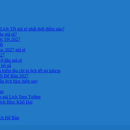
Lịch Tết giá rẻ nhất thời điểm nào?
âu giá rẻ?
ch Tết 2027
ết
c 2027 giá rẻ
027
ở đâu giá rẻ
a bộ số
kiếm địa chỉ in lịch tết tại tphcm
ết Để Bàn 2027
 lịch bloc hiện nay
cm
 giá Lịch Treo Tường
ịch Bloc Khổ Đại
ịch Để Bàn