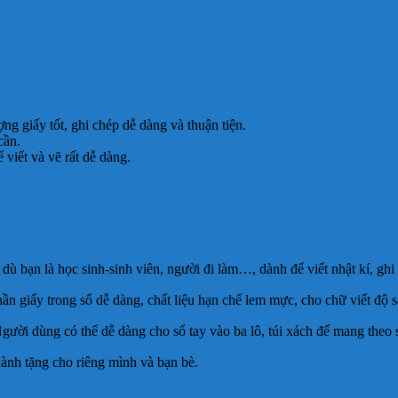
ng giấy tốt, ghi chép dễ dàng và thuận tiện.
cần.
 viết và vẽ rất dễ dàng.
ù bạn là học sinh-sinh viên, người đi làm…, dành để viết nhật kí, ghi
giấy trong sổ dễ dàng, chất liệu hạn chế lem mực, cho chữ viết độ sắ
gười dùng có thể dễ dàng cho sổ tay vào ba lô, túi xách để mang theo 
ành tặng cho riêng mình và bạn bè.