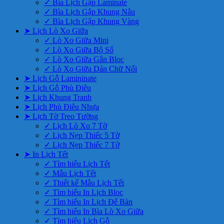
✓ Bìa Lịch Gập Laminate
✓ Bìa Lịch Gập Khung Nâu
✓ Bìa Lịch Gập Khung Vàng
➤ Lịch Lò Xo Giữa
✓ Lò Xo Giữa Mini
✓ Lò Xo Giữa Bộ Số
✓ Lò Xo Giữa Gắn Bloc
✓ Lò Xo Giữa Dán Chữ Nổi
➤ Lịch Gỗ Lamininate
➤ Lịch Gỗ Phù Điêu
➤ Lịch Khung Tranh
➤ Lịch Phù Điêu Nhựa
➤ Lịch Tờ Treo Tường
✓ Lịch Lò Xo 7 Tờ
✓ Lịch Nẹp Thiếc 5 Tờ
✓ Lịch Nẹp Thiếc 7 Tờ
➤ In Lịch Tết
✓ Tìm hiểu Lịch Tết
✓ Mẫu Lịch Tết
✓ Thiết kế Mẫu Lịch Tết
✓ Tìm hiểu In Lịch Bloc
✓ Tìm hiểu In Lịch Để Bàn
✓ Tìm hiểu In Bìa Lò Xo Giữa
✓ Tìm hiểu Lịch Gỗ