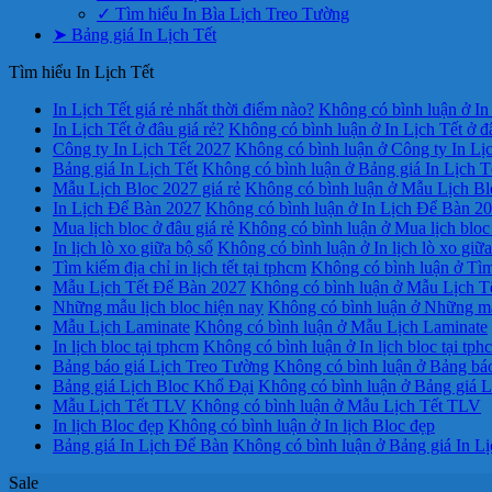
✓ Tìm hiểu In Bìa Lịch Treo Tường
➤ Bảng giá In Lịch Tết
Tìm hiểu In Lịch Tết
In Lịch Tết giá rẻ nhất thời điểm nào?
Không có bình luận
ở In 
In Lịch Tết ở đâu giá rẻ?
Không có bình luận
ở In Lịch Tết ở đ
Công ty In Lịch Tết 2027
Không có bình luận
ở Công ty In Lị
Bảng giá In Lịch Tết
Không có bình luận
ở Bảng giá In Lịch T
Mẫu Lịch Bloc 2027 giá rẻ
Không có bình luận
ở Mẫu Lịch Blo
In Lịch Để Bàn 2027
Không có bình luận
ở In Lịch Để Bàn 2
Mua lịch bloc ở đâu giá rẻ
Không có bình luận
ở Mua lịch bloc 
In lịch lò xo giữa bộ số
Không có bình luận
ở In lịch lò xo giữ
Tìm kiếm địa chỉ in lịch tết tại tphcm
Không có bình luận
ở Tìm 
Mẫu Lịch Tết Để Bàn 2027
Không có bình luận
ở Mẫu Lịch T
Những mẫu lịch bloc hiện nay
Không có bình luận
ở Những mẫu
Mẫu Lịch Laminate
Không có bình luận
ở Mẫu Lịch Laminate
In lịch bloc tại tphcm
Không có bình luận
ở In lịch bloc tại tph
Bảng báo giá Lịch Treo Tường
Không có bình luận
ở Bảng báo
Bảng giá Lịch Bloc Khổ Đại
Không có bình luận
ở Bảng giá L
Mẫu Lịch Tết TLV
Không có bình luận
ở Mẫu Lịch Tết TLV
In lịch Bloc đẹp
Không có bình luận
ở In lịch Bloc đẹp
Bảng giá In Lịch Để Bàn
Không có bình luận
ở Bảng giá In L
Sale