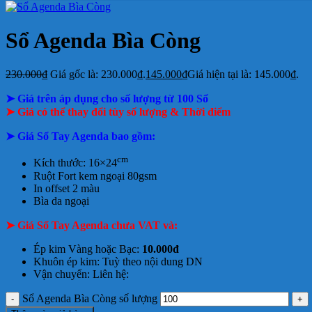
Sổ Agenda Bìa Còng
230.000
₫
Giá gốc là: 230.000₫.
145.000
₫
Giá hiện tại là: 145.000₫.
➤ Giá trên áp dụng cho số lượng từ 100 Sổ
➤ Giá có thể thay đổi tùy số lượng & Thời điểm
➤ Giá Sổ Tay Agenda bao gồm:
cm
Kích thước: 16×24
Ruột Fort kem ngoại 80gsm
In offset 2 màu
Bìa da ngoại
➤ Giá Sổ Tay Agenda chưa VAT và:
Ép kim Vàng hoặc Bạc:
10.000đ
Khuôn ép kim: Tuỳ theo nội dung DN
Vận chuyển: Liên hệ:
Sổ Agenda Bìa Còng số lượng