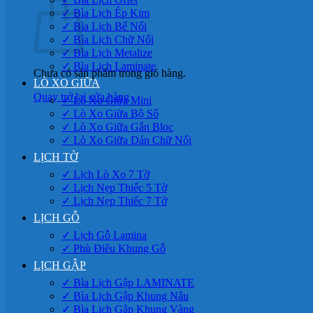
✓ Bìa Lịch Ép Kim
✓ Bìa Lịch Bế Nổi
✓ Bìa Lịch Chữ Nổi
✓ Bìa Lịch Metalize
✓ Bìa Lịch Laminate
Chưa có sản phẩm trong giỏ hàng.
LÒ XO GIỮA
Quay trở lại cửa hàng
✓ Lò Xo Giữa Mini
✓ Lò Xo Giữa Bộ Số
✓ Lò Xo Giữa Gắn Bloc
✓ Lò Xo Giữa Dán Chữ Nổi
LỊCH TỜ
✓ Lịch Lò Xo 7 Tờ
✓ Lịch Nẹp Thiếc 5 Tờ
✓ Lịch Nẹp Thiếc 7 Tờ
LỊCH GỖ
✓ Lịch Gỗ Lamina
✓ Phù Điêu Khung Gỗ
LỊCH GẬP
✓ Bìa Lịch Gập LAMINATE
✓ Bìa Lịch Gập Khung Nâu
✓ Bìa Lịch Gập Khung Vàng