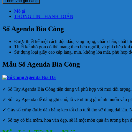
Thêm vào giỏ hàng
Mô tả
THÔNG TIN THANH TOÁN
Sổ Agenda Bìa Còng
Được thiết kế một cách độc đáo, sang trọng, chắc chắn, chất lượ
Thiết kế nhỏ gọn có thể mang theo bên người, và ghi chép khi 
Sử dụng loại giấy cao cấp láng, mịn, không lóa mắt, phù hợp để
Mẫu Sổ Agenda Bìa Còng
✓ Sổ Tay Agenda Bìa Còng tiện dụng và phù hợp với mọi đối tượng, d
✓ Sổ Tay Agenda dễ dàng ghi chú, tô vẽ những gì mình muốn vào phần 
✓ Gáy sổ cứng được dán bằng keo tốt cho tuổi thọ sử dụng dài lâu. N
✓ Sổ tay có bìa mềm, hoa văn đẹp, sẽ là một món quà ấn tượng bạn d