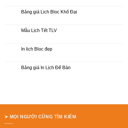
lịch
có
bloc
bình
tại
luận
Bảng giá Lịch Bloc Khổ Đại
tphcm
ở
Bảng
Không
báo
có
giá
bình
Lịch
luận
Mẫu Lịch Tết TLV
Treo
ở
Tường
Bảng
Không
giá
có
Lịch
bình
Bloc
luận
In lịch Bloc đẹp
Khổ
ở
Đại
Mẫu
Không
Lịch
có
Tết
bình
TLV
luận
Bảng giá In Lịch Để Bàn
ở
In
Không
lịch
có
Bloc
bình
đẹp
luận
ở
Bảng
giá
In
Lịch
Để
Bàn
➤ MỌI NGƯỜI CŨNG TÌM KIẾM