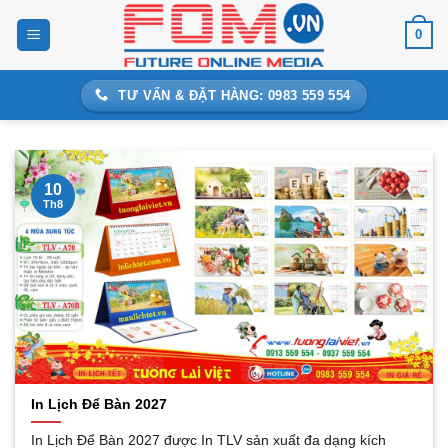
Bỏ
0
qua
nội
dung
TƯ VẤN & ĐẶT HÀNG: 0983 559 554
10
Th8
In Lịch Để Bàn 2027
In Lịch Để Bàn 2027 được In TLV sản xuất đa dạng kích