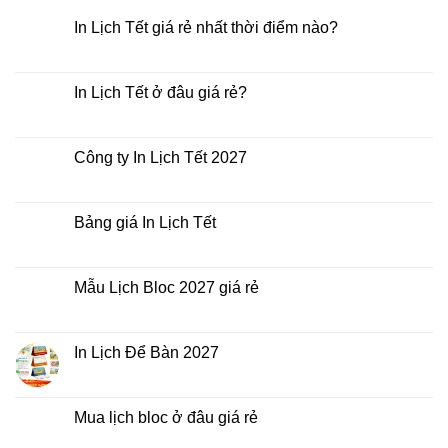
In Lịch Tết giá rẻ nhất thời điểm nào?
Không
có
bình
luận
In Lịch Tết ở đâu giá rẻ?
ở
In
Không
Lịch
có
Tết
bình
giá
luận
Công ty In Lịch Tết 2027
rẻ
ở
nhất
In
Không
thời
Lịch
có
điểm
Tết
bình
nào?
ở
luận
Bảng giá In Lịch Tết
đâu
ở
giá
Công
Không
rẻ?
ty
có
In
bình
Lịch
luận
Mẫu Lịch Bloc 2027 giá rẻ
Tết
ở
2027
Bảng
Không
giá
có
In
bình
Lịch
luận
In Lịch Để Bàn 2027
Tết
ở
Mẫu
Không
Lịch
có
Bloc
bình
2027
luận
Mua lịch bloc ở đâu giá rẻ
giá
ở
rẻ
In
Không