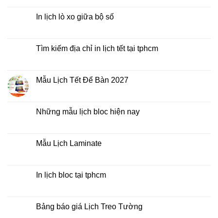
Lịch
có
Để
bình
Bàn
luận
In lịch lò xo giữa bộ số
2027
ở
Mua
Không
lịch
có
bloc
bình
ở
luận
Tìm kiếm địa chỉ in lịch tết tại tphcm
đâu
ở
giá
In
Không
rẻ
lịch
có
lò
bình
xo
luận
Mẫu Lịch Tết Để Bàn 2027
giữa
ở
bộ
Tìm
Không
số
kiếm
có
địa
bình
chỉ
luận
Những mẫu lịch bloc hiện nay
in
ở
lịch
Mẫu
Không
tết
Lịch
có
tại
Tết
bình
tphcm
Để
luận
Mẫu Lịch Laminate
Bàn
ở
2027
Những
Không
mẫu
có
lịch
bình
bloc
luận
In lịch bloc tại tphcm
hiện
ở
nay
Mẫu
Không
Lịch
có
Laminate
bình
luận
Bảng báo giá Lịch Treo Tường
ở
In
Không