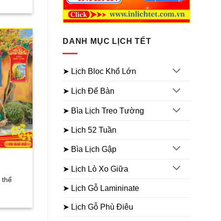
DANH MỤC LỊCH TẾT
➤ Lịch Bloc Khổ Lớn
➤ Lịch Để Bàn
➤ Bìa Lịch Treo Tường
➤ Lịch 52 Tuần
➤ Bìa Lịch Gập
➤ Lịch Lò Xo Giữa
 thể
➤ Lịch Gỗ Lamininate
➤ Lịch Gỗ Phù Điêu