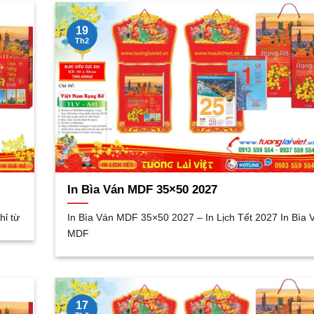
19
Th2
In Bìa Ván MDF 35×50 2027
hỉ từ
In Bìa Ván MDF 35×50 2027 – In Lịch Tết 2027 In Bìa 
MDF
17