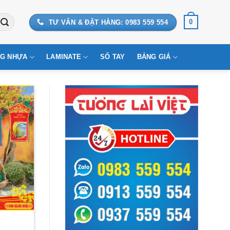
0
TƯ VẤN & ĐẶT HÀNG: 0983 559 554
G NHỰA
LAMINATE
SỔ TAY
BẢNG GIÁ