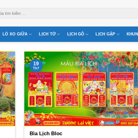
LÒ XO GIỮA
LỊCH TỜ
LỊCH GỖ
LỊCH GẬP
KHUN
19
Th7
Bìa Lịch Bloc