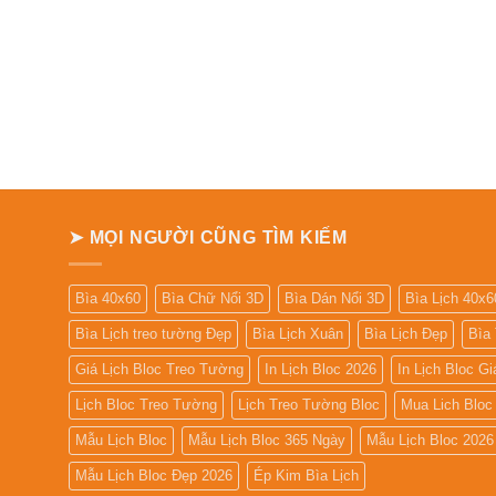
➤ MỌI NGƯỜI CŨNG TÌM KIẾM
Bìa 40x60
Bìa Chữ Nổi 3D
Bìa Dán Nổi 3D
Bìa Lịch 40x6
Bìa Lịch treo tường Đẹp
Bìa Lịch Xuân
Bìa Lịch Đẹp
Bìa
Giá Lịch Bloc Treo Tường
In Lịch Bloc 2026
In Lịch Bloc G
Lịch Bloc Treo Tường
Lịch Treo Tường Bloc
Mua Lich Bloc
Mẫu Lịch Bloc
Mẫu Lịch Bloc 365 Ngày
Mẫu Lịch Bloc 2026
Mẫu Lịch Bloc Đẹp 2026
Ép Kim Bìa Lịch