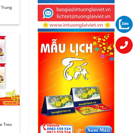
c Trung
ìa Treo