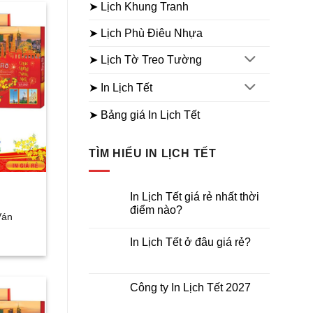
➤ Lịch Khung Tranh
➤ Lịch Phù Điêu Nhựa
➤ Lịch Tờ Treo Tường
➤ In Lịch Tết
➤ Bảng giá In Lịch Tết
TÌM HIỂU IN LỊCH TẾT
In Lịch Tết giá rẻ nhất thời
điểm nào?
Ván
Không
có
In Lịch Tết ở đâu giá rẻ?
bình
luận
Không
ở
có
In
bình
Lịch
luận
Công ty In Lịch Tết 2027
Tết
ở
giá
In
Không
rẻ
Lịch
có