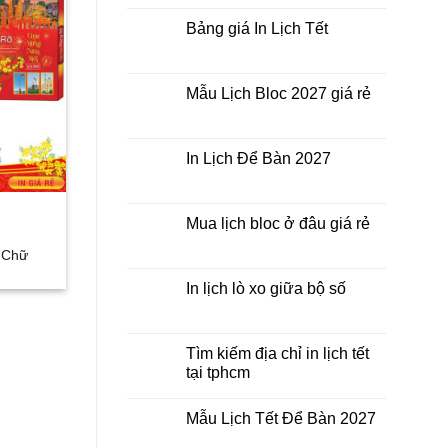
nhất
Tết
bình
thời
ở
luận
Bảng giá In Lịch Tết
điểm
đâu
ở
nào?
giá
Công
Không
rẻ?
ty
có
In
bình
Lịch
luận
Mẫu Lịch Bloc 2027 giá rẻ
Tết
ở
2027
Bảng
Không
giá
có
In
bình
Lịch
luận
In Lịch Để Bàn 2027
Tết
ở
Mẫu
Không
Lịch
có
Bloc
bình
2027
luận
Mua lịch bloc ở đâu giá rẻ
giá
ở
rẻ
In
Không
h Chữ
Lịch
có
Để
bình
Bàn
luận
In lịch lò xo giữa bộ số
2027
ở
Mua
Không
lịch
có
bloc
bình
ở
luận
Tìm kiếm địa chỉ in lịch tết
đâu
ở
tại tphcm
giá
In
rẻ
lịch
Không
lò
có
xo
Mẫu Lịch Tết Để Bàn 2027
bình
giữa
luận
bộ
Không
ở