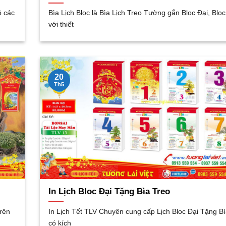
ó các
Bìa Lịch Bloc là Bìa Lịch Treo Tường gắn Bloc Đại, Blo
với thiết
20
Th5
In Lịch Bloc Đại Tặng Bìa Treo
trên
In Lịch Tết TLV Chuyên cung cấp Lịch Bloc Đại Tặng B
có kích