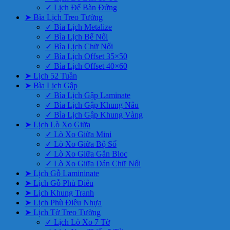
✓ Lịch Để Bàn Đứng
➤ Bìa Lịch Treo Tường
✓ Bìa Lịch Metalize
✓ Bìa Lịch Bế Nổi
✓ Bìa Lịch Chữ Nổi
✓ Bìa Lịch Offset 35×50
✓ Bìa Lịch Offset 40×60
➤ Lịch 52 Tuần
➤ Bìa Lịch Gập
✓ Bìa Lịch Gập Laminate
✓ Bìa Lịch Gập Khung Nâu
✓ Bìa Lịch Gập Khung Vàng
➤ Lịch Lò Xo Giữa
✓ Lò Xo Giữa Mini
✓ Lò Xo Giữa Bộ Số
✓ Lò Xo Giữa Gắn Bloc
✓ Lò Xo Giữa Dán Chữ Nổi
➤ Lịch Gỗ Lamininate
➤ Lịch Gỗ Phù Điêu
➤ Lịch Khung Tranh
➤ Lịch Phù Điêu Nhựa
➤ Lịch Tờ Treo Tường
✓ Lịch Lò Xo 7 Tờ