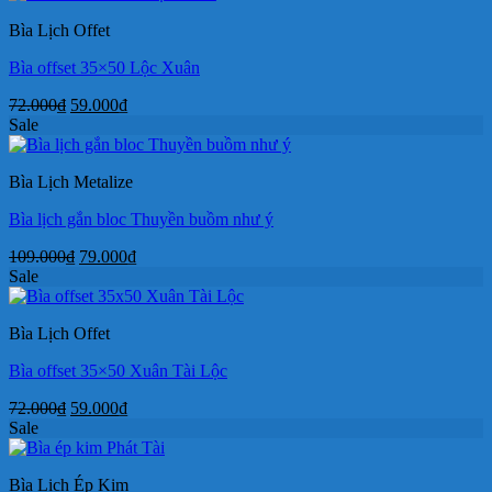
145.000₫.
là:
Bìa Lịch Offet
88.000₫.
Bìa offset 35×50 Lộc Xuân
Giá
Giá
72.000
₫
59.000
₫
gốc
hiện
Sale
là:
tại
72.000₫.
là:
Bìa Lịch Metalize
59.000₫.
Bìa lịch gắn bloc Thuyền buồm như ý
Giá
Giá
109.000
₫
79.000
₫
gốc
hiện
Sale
là:
tại
109.000₫.
là:
Bìa Lịch Offet
79.000₫.
Bìa offset 35×50 Xuân Tài Lộc
Giá
Giá
72.000
₫
59.000
₫
gốc
hiện
Sale
là:
tại
72.000₫.
là:
Bìa Lịch Ép Kim
59.000₫.