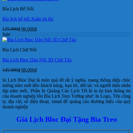
90.000₫.
là:
Bìa Lịch Bế Nổi
72.000₫.
Bìa lịch bế nổi Xuân tài lộc
Giá
Giá
125.000
₫
86.000
₫
gốc
hiện
Sale
là:
tại
125.000₫.
là:
Bìa Lịch Chữ Nổi
86.000₫.
Bìa Lịch Bloc Dán Nổi 3D Chữ Tàu
Giá
Giá
145.000
₫
88.000
₫
gốc
hiện
In Lịch Bloc Đại là món quà tết rất ý nghĩa, mang thông điệp chúc
là:
tại
mừng năm mới đến khách hàng, bạn bè, đối tác và người thân nhân
145.000₫.
là:
dịp năm mới.. Phần In Quảng Cáo Lịch Tết là in ép kim thông tin
88.000₫.
của doanh nghiệp lên Bìa Lịch Treo Tường như: In Logo, Tên công
ty, địa chỉ, số điện thoại, email để quảng cáo thương hiệu của quý
doanh nghiệp
Giá Lịch Bloc Đại Tặng Bìa Treo