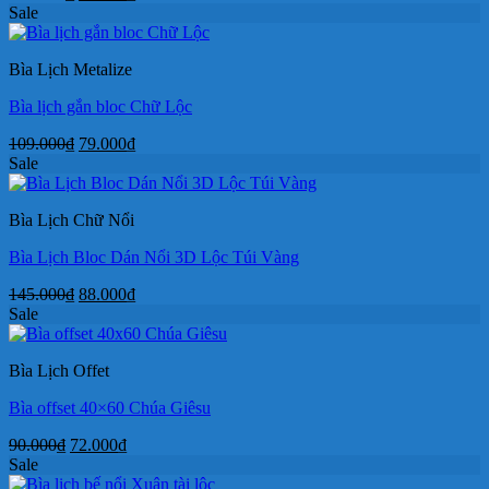
gốc
hiện
Sale
là:
tại
145.000₫.
là:
Bìa Lịch Metalize
88.000₫.
Bìa lịch gắn bloc Chữ Lộc
Giá
Giá
109.000
₫
79.000
₫
gốc
hiện
Sale
là:
tại
109.000₫.
là:
Bìa Lịch Chữ Nổi
79.000₫.
Bìa Lịch Bloc Dán Nổi 3D Lộc Túi Vàng
Giá
Giá
145.000
₫
88.000
₫
gốc
hiện
Sale
là:
tại
145.000₫.
là:
Bìa Lịch Offet
88.000₫.
Bìa offset 40×60 Chúa Giêsu
Giá
Giá
90.000
₫
72.000
₫
gốc
hiện
Sale
là:
tại