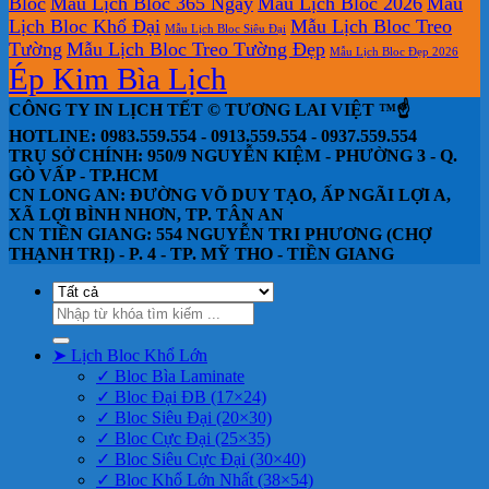
Bloc
Mẫu Lịch Bloc 365 Ngày
Mẫu Lịch Bloc 2026
Mẫu
Lịch Bloc Khổ Đại
Mẫu Lịch Bloc Treo
Mẫu Lịch Bloc Siêu Đại
Tường
Mẫu Lịch Bloc Treo Tường Đẹp
Mẫu Lịch Bloc Đẹp 2026
Ép Kim Bìa Lịch
CÔNG TY IN LỊCH TẾT © TƯƠNG LAI VIỆT ™☝️
HOTLINE: 0983.559.554 - 0913.559.554 - 0937.559.554
TRỤ SỞ CHÍNH: 950/9 NGUYỄN KIỆM - PHƯỜNG 3 - Q.
GÒ VẤP - TP.HCM
CN LONG AN: ĐƯỜNG VÕ DUY TẠO, ẤP NGÃI LỢI A,
XÃ LỢI BÌNH NHƠN, TP. TÂN AN
CN TIỀN GIANG: 554 NGUYỄN TRI PHƯƠNG (CHỢ
THẠNH TRỊ) - P. 4 - TP. MỸ THO - TIỀN GIANG
Tìm
kiếm:
➤ Lịch Bloc Khổ Lớn
✓ Bloc Bìa Laminate
✓ Bloc Đại ĐB (17×24)
✓ Bloc Siêu Đại (20×30)
✓ Bloc Cực Đại (25×35)
✓ Bloc Siêu Cực Đại (30×40)
✓ Bloc Khổ Lớn Nhất (38×54)