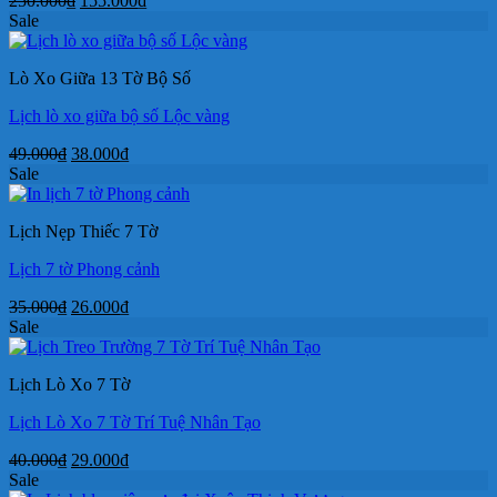
250.000
₫
155.000
₫
gốc
hiện
Sale
là:
tại
250.000₫.
là:
Lò Xo Giữa 13 Tờ Bộ Số
155.000₫.
Lịch lò xo giữa bộ số Lộc vàng
Giá
Giá
49.000
₫
38.000
₫
gốc
hiện
Sale
là:
tại
49.000₫.
là:
Lịch Nẹp Thiếc 7 Tờ
38.000₫.
Lịch 7 tờ Phong cảnh
Giá
Giá
35.000
₫
26.000
₫
gốc
hiện
Sale
là:
tại
35.000₫.
là:
Lịch Lò Xo 7 Tờ
26.000₫.
Lịch Lò Xo 7 Tờ Trí Tuệ Nhân Tạo
Giá
Giá
40.000
₫
29.000
₫
gốc
hiện
Sale