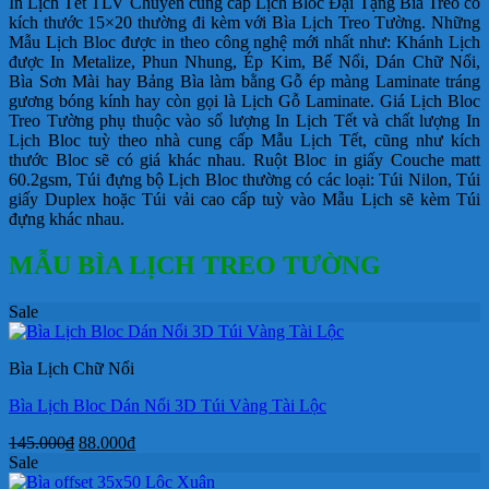
In Lịch Tết TLV Chuyên cung cấp Lịch Bloc Đại Tặng Bìa Treo có
kích thước 15×20 thường đi kèm với Bìa Lịch Treo Tường. Những
Mẫu Lịch Bloc được in theo công nghệ mới nhất như: Khánh Lịch
được In Metalize, Phun Nhung, Ép Kim, Bế Nổi, Dán Chữ Nổi,
Bìa Sơn Mài hay Bảng Bìa làm bằng Gỗ ép màng Laminate tráng
gương bóng kính hay còn gọi là Lịch Gỗ Laminate. Giá Lịch Bloc
Treo Tường phụ thuộc vào số lượng In Lịch Tết và chất lượng In
Lịch Bloc tuỳ theo nhà cung cấp Mẫu Lịch Tết, cũng như kích
thước Bloc sẽ có giá khác nhau. Ruột Bloc in giấy Couche matt
60.2gsm, Túi đựng bộ Lịch Bloc thường có các loại: Túi Nilon, Túi
giấy Duplex hoặc Túi vải cao cấp tuỳ vào Mẫu Lịch sẽ kèm Túi
đựng khác nhau.
MẪU BÌA LỊCH TREO TƯỜNG
Sale
Bìa Lịch Chữ Nổi
Bìa Lịch Bloc Dán Nổi 3D Túi Vàng Tài Lộc
Giá
Giá
145.000
₫
88.000
₫
gốc
hiện
Sale
là:
tại