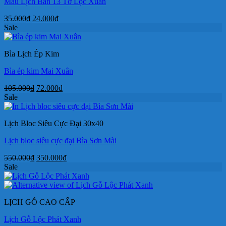
Mẫu Lịch Bàn 13 Tờ Lộc Xuân
Giá
Giá
35.000
₫
24.000
₫
gốc
hiện
Sale
là:
tại
35.000₫.
là:
Bìa Lịch Ép Kim
24.000₫.
Bìa ép kim Mai Xuân
Giá
Giá
105.000
₫
72.000
₫
gốc
hiện
Sale
là:
tại
105.000₫.
là:
Lịch Bloc Siêu Cực Đại 30x40
72.000₫.
Lịch bloc siêu cực đại Bìa Sơn Mài
Giá
Giá
550.000
₫
350.000
₫
gốc
hiện
Sale
là:
tại
550.000₫.
là:
350.000₫.
LỊCH GỖ CAO CẤP
Lịch Gỗ Lộc Phát Xanh