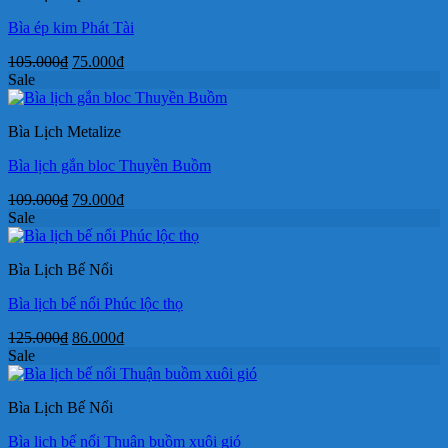
Bìa ép kim Phát Tài
Giá
Giá
105.000
₫
75.000
₫
gốc
hiện
Sale
là:
tại
105.000₫.
là:
Bìa Lịch Metalize
75.000₫.
Bìa lịch gắn bloc Thuyền Buồm
Giá
Giá
109.000
₫
79.000
₫
gốc
hiện
Sale
là:
tại
109.000₫.
là:
Bìa Lịch Bế Nổi
79.000₫.
Bìa lịch bế nổi Phúc lộc thọ
Giá
Giá
125.000
₫
86.000
₫
gốc
hiện
Sale
là:
tại
125.000₫.
là:
Bìa Lịch Bế Nổi
86.000₫.
Bìa lịch bế nổi Thuận buồm xuôi gió