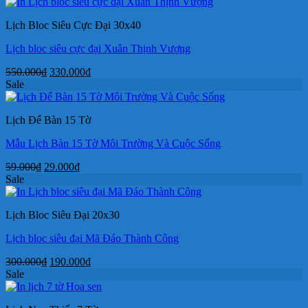
là:
tại
40.000₫.
là:
Lịch Bloc Siêu Cực Đại 30x40
29.000₫.
Lịch bloc siêu cực đại Xuân Thịnh Vượng
Giá
Giá
550.000
₫
330.000
₫
gốc
hiện
Sale
là:
tại
550.000₫.
là:
Lịch Để Bàn 15 Tờ
330.000₫.
Mẫu Lịch Bàn 15 Tờ Môi Trường Và Cuộc Sống
Giá
Giá
59.000
₫
29.000
₫
gốc
hiện
Sale
là:
tại
59.000₫.
là:
Lịch Bloc Siêu Đại 20x30
29.000₫.
Lịch bloc siêu đại Mã Đáo Thành Công
Giá
Giá
300.000
₫
190.000
₫
gốc
hiện
Sale
là:
tại
300.000₫.
là: