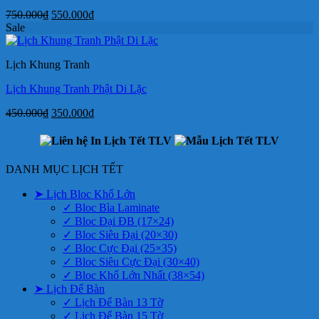
Giá
Giá
750.000
₫
550.000
₫
gốc
hiện
Sale
là:
tại
750.000₫.
là:
Lịch Khung Tranh
550.000₫.
Lịch Khung Tranh Phật Di Lặc
Giá
Giá
450.000
₫
350.000
₫
gốc
hiện
là:
tại
450.000₫.
là:
350.000₫.
DANH MỤC LỊCH TẾT
➤ Lịch Bloc Khổ Lớn
✓ Bloc Bìa Laminate
✓ Bloc Đại ĐB (17×24)
✓ Bloc Siêu Đại (20×30)
✓ Bloc Cực Đại (25×35)
✓ Bloc Siêu Cực Đại (30×40)
✓ Bloc Khổ Lớn Nhất (38×54)
➤ Lịch Để Bàn
✓ Lịch Để Bàn 13 Tờ
✓ Lịch Để Bàn 15 Tờ