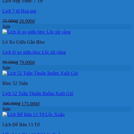
Lịch Nẹp Thiếc 7 Tờ
190.000₫.
Lịch 7 tờ Hoa sen
Giá
Giá
35.000
₫
26.000
₫
gốc
hiện
Sale
là:
tại
35.000₫.
là:
Lò Xo Giữa Gắn Bloc
26.000₫.
Lịch lò xo giữa bloc Lộc túi vàng
Giá
Giá
99.000
₫
79.000
₫
gốc
hiện
Sale
là:
tại
99.000₫.
là:
Bloc 52 Tuần
79.000₫.
Lịch 52 Tuần Thuận Buồm Xuôi Gió
Giá
Giá
300.000
₫
175.000
₫
gốc
hiện
Sale
là:
tại
300.000₫.
là:
Lịch Để Bàn 13 Tờ
175.000₫.