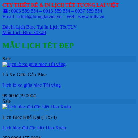
CTY THIẾT KẾ & IN LỊCH TẾT TƯƠNG LAI VIỆT
☎: 0983 559 554 – 0913 559 554 – 0937 559 554
Email: lichtet@tuonglaiviet.vn – Web: www.intlv.vn
Đặt In Lịch Bloc Tại In Lịch Tết TLV
Mẫu Lịch Bloc 30×40
MẪU LỊCH TẾT ĐẸP
Sale
Lò Xo Giữa Gắn Bloc
Lịch lò xo giữa bloc Túi vàng
Giá
Giá
99.000
₫
79.000
₫
gốc
hiện
Sale
là:
tại
99.000₫.
là:
Lịch Bloc Khổ Đại (17x24)
79.000₫.
Lịch bloc đại đặc biệt Hoa Xuân
Giá
Giá