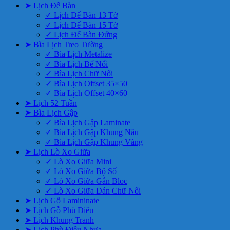
➤ Lịch Để Bàn
✓ Lịch Để Bàn 13 Tờ
✓ Lịch Để Bàn 15 Tờ
✓ Lịch Để Bàn Đứng
➤ Bìa Lịch Treo Tường
✓ Bìa Lịch Metalize
✓ Bìa Lịch Bế Nổi
✓ Bìa Lịch Chữ Nổi
✓ Bìa Lịch Offset 35×50
✓ Bìa Lịch Offset 40×60
➤ Lịch 52 Tuần
➤ Bìa Lịch Gập
✓ Bìa Lịch Gập Laminate
✓ Bìa Lịch Gập Khung Nâu
✓ Bìa Lịch Gập Khung Vàng
➤ Lịch Lò Xo Giữa
✓ Lò Xo Giữa Mini
✓ Lò Xo Giữa Bộ Số
✓ Lò Xo Giữa Gắn Bloc
✓ Lò Xo Giữa Dán Chữ Nổi
➤ Lịch Gỗ Lamininate
➤ Lịch Gỗ Phù Điêu
➤ Lịch Khung Tranh
➤ Lịch Phù Điêu Nhựa