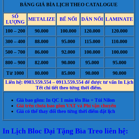
BẢNG GIÁ BÌA LỊCH THEO CATALOGUE
SỐ
METALIZE
BẾ NỔI
DÁN NỔI
LAMINATE
LƯỢNG
100 – 200
90.000
100.000
120.000
120.000
300 – 400
88.000
95.000
115.000
110.000
500 – 700
86.000
92.000
100.000
100.000
800 – 900
82.000
90.000
95.000
95.000
Từ 1000
80.000
85.000
90.000
90.000
Liên hệ: 0983.559.554 – 0913.559.554 để được tư vấn In Lịch
Tết chi tiết theo từng thời điểm.
Giá bao gồm: In QC 1 màu lên Bìa + Túi Nilon
Giá trên chưa bao gồm VAT và Phí vận chuyển
Giá có thể thay đổi theo từng thời điểm đặt lịch
In Lịch Bloc Đại Tặng Bìa Treo liên hệ: