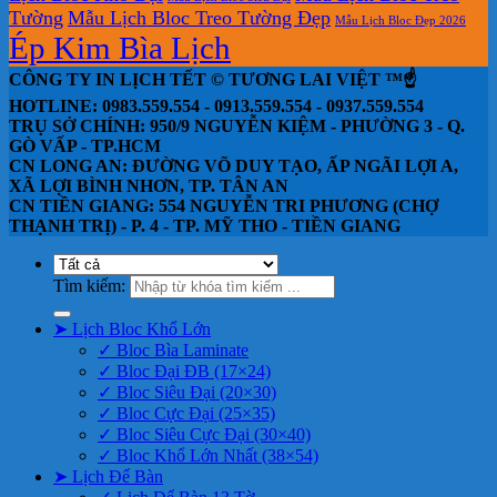
Tường
Mẫu Lịch Bloc Treo Tường Đẹp
Mẫu Lịch Bloc Đẹp 2026
Ép Kim Bìa Lịch
CÔNG TY IN LỊCH TẾT © TƯƠNG LAI VIỆT ™☝️
HOTLINE: 0983.559.554 - 0913.559.554 - 0937.559.554
TRỤ SỞ CHÍNH: 950/9 NGUYỄN KIỆM - PHƯỜNG 3 - Q.
GÒ VẤP - TP.HCM
CN LONG AN: ĐƯỜNG VÕ DUY TẠO, ẤP NGÃI LỢI A,
XÃ LỢI BÌNH NHƠN, TP. TÂN AN
CN TIỀN GIANG: 554 NGUYỄN TRI PHƯƠNG (CHỢ
THẠNH TRỊ) - P. 4 - TP. MỸ THO - TIỀN GIANG
Tìm kiếm:
➤ Lịch Bloc Khổ Lớn
✓ Bloc Bìa Laminate
✓ Bloc Đại ĐB (17×24)
✓ Bloc Siêu Đại (20×30)
✓ Bloc Cực Đại (25×35)
✓ Bloc Siêu Cực Đại (30×40)
✓ Bloc Khổ Lớn Nhất (38×54)
➤ Lịch Để Bàn