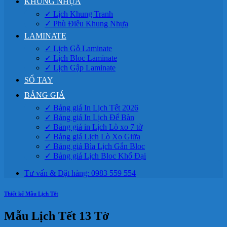
KHUNG NHỰA
✓ Lịch Khung Tranh
✓ Phù Điêu Khung Nhựa
LAMINATE
✓ Lịch Gỗ Laminate
✓ Lịch Bloc Laminate
✓ Lịch Gập Laminate
SỔ TAY
BẢNG GIÁ
✓ Bảng giá In Lịch Tết 2026
✓ Bảng giá In Lịch Để Bàn
✓ Bảng giá in Lịch Lò xo 7 tờ
✓ Bảng giá Lịch Lò Xo Giữa
✓ Bảng giá Bìa Lịch Gắn Bloc
✓ Bảng giá Lịch Bloc Khổ Đại
Tư vấn & Đặt hàng: 0983 559 554
Thiết kế Mẫu Lịch Tết
Mẫu Lịch Tết 13 Tờ