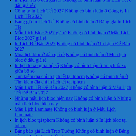
đâu giá rẻ?
Công ty In Lịch Tết 2027
Không có bình luận
ở Công ty In
Lịch Tết 2027
Bảng giá In Lịch Tết
Không có bình luận
ở Bảng giá In Lịch
Tết
Mẫu Lịch Bloc 2027 giá rẻ
Không có bình luận
ở Mẫu Lịch
Bloc 2027 giá rẻ
In Lịch Để Bàn 2027
Không có bình luận
ở In Lịch Để Bàn
2027
Mua lịch bloc ở đâu giá rẻ
Không có bình luận
ở Mua lịch
bloc ở đâu giá rẻ
In lịch lò xo giữa bộ số
Không có bình luận
ở In lịch lò xo
giữa bộ số
Tìm kiếm địa chỉ in lịch tết tại tphcm
Không có bình luận
ở
Tìm kiếm địa chỉ in lịch tết tại tphcm
Mẫu Lịch Tết Để Bàn 2027
Không có bình luận
ở Mẫu Lịch
Tết Để Bàn 2027
Những mẫu lịch bloc hiện nay
Không có bình luận
ở Những
mẫu lịch bloc hiện nay
Mẫu Lịch Laminate
Không có bình luận
ở Mẫu Lịch
Laminate
In lịch bloc tại tphcm
Không có bình luận
ở In lịch bloc tại
tphcm
Bảng báo giá Lịch Treo Tường
Không có bình luận
ở Bảng