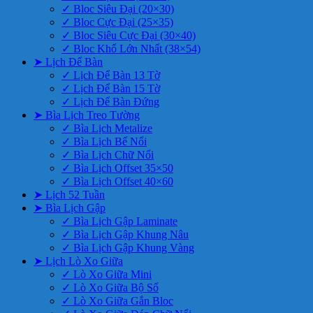
✓ Bloc Siêu Đại (20×30)
✓ Bloc Cực Đại (25×35)
✓ Bloc Siêu Cực Đại (30×40)
✓ Bloc Khổ Lớn Nhất (38×54)
➤ Lịch Để Bàn
✓ Lịch Để Bàn 13 Tờ
✓ Lịch Để Bàn 15 Tờ
✓ Lịch Để Bàn Đứng
➤ Bìa Lịch Treo Tường
✓ Bìa Lịch Metalize
✓ Bìa Lịch Bế Nổi
✓ Bìa Lịch Chữ Nổi
✓ Bìa Lịch Offset 35×50
✓ Bìa Lịch Offset 40×60
➤ Lịch 52 Tuần
➤ Bìa Lịch Gập
✓ Bìa Lịch Gập Laminate
✓ Bìa Lịch Gập Khung Nâu
✓ Bìa Lịch Gập Khung Vàng
➤ Lịch Lò Xo Giữa
✓ Lò Xo Giữa Mini
✓ Lò Xo Giữa Bộ Số
✓ Lò Xo Giữa Gắn Bloc