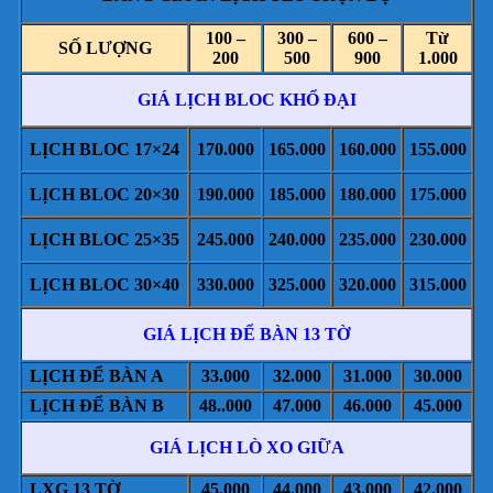
100 –
300 –
600 –
Từ
SỐ LƯỢNG
200
500
900
1.000
GIÁ LỊCH BLOC KHỔ ĐẠI
LỊCH BLOC 17×24
170.000
165.000
160.000
155.000
LỊCH BLOC 20×30
190.000
185.000
180.000
175.000
LỊCH BLOC 25×35
245.000
240.000
235.000
230.000
LỊCH BLOC 30×40
330.000
325.000
320.000
315.000
GIÁ LỊCH ĐỂ BÀN 13 TỜ
LỊCH ĐỂ BÀN A
33.000
32.000
31.000
30.000
LỊCH ĐỂ BÀN B
48..000
47.000
46.000
45.000
GIÁ LỊCH LÒ XO GIỮA
LXG 13 TỜ
45.000
44.000
43.000
42.000