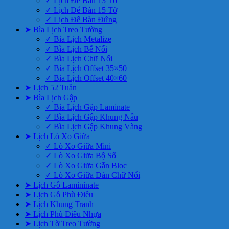
✓ Lịch Để Bàn 13 Tờ
✓ Lịch Để Bàn 15 Tờ
✓ Lịch Để Bàn Đứng
➤ Bìa Lịch Treo Tường
✓ Bìa Lịch Metalize
✓ Bìa Lịch Bế Nổi
✓ Bìa Lịch Chữ Nổi
✓ Bìa Lịch Offset 35×50
✓ Bìa Lịch Offset 40×60
➤ Lịch 52 Tuần
➤ Bìa Lịch Gập
✓ Bìa Lịch Gập Laminate
✓ Bìa Lịch Gập Khung Nâu
✓ Bìa Lịch Gập Khung Vàng
➤ Lịch Lò Xo Giữa
✓ Lò Xo Giữa Mini
✓ Lò Xo Giữa Bộ Số
✓ Lò Xo Giữa Gắn Bloc
✓ Lò Xo Giữa Dán Chữ Nổi
➤ Lịch Gỗ Lamininate
➤ Lịch Gỗ Phù Điêu
➤ Lịch Khung Tranh
➤ Lịch Phù Điêu Nhựa
➤ Lịch Tờ Treo Tường