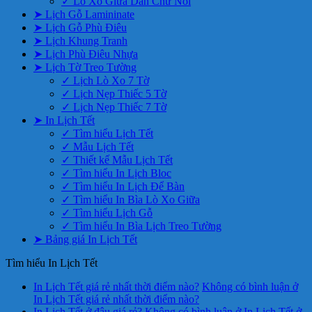
✓ Lò Xo Giữa Dán Chữ Nổi
➤ Lịch Gỗ Lamininate
➤ Lịch Gỗ Phù Điêu
➤ Lịch Khung Tranh
➤ Lịch Phù Điêu Nhựa
➤ Lịch Tờ Treo Tường
✓ Lịch Lò Xo 7 Tờ
✓ Lịch Nẹp Thiếc 5 Tờ
✓ Lịch Nẹp Thiếc 7 Tờ
➤ In Lịch Tết
✓ Tìm hiểu Lịch Tết
✓ Mẫu Lịch Tết
✓ Thiết kế Mẫu Lịch Tết
✓ Tìm hiểu In Lịch Bloc
✓ Tìm hiểu In Lịch Để Bàn
✓ Tìm hiểu In Bìa Lò Xo Giữa
✓ Tìm hiểu Lịch Gỗ
✓ Tìm hiểu In Bìa Lịch Treo Tường
➤ Bảng giá In Lịch Tết
Tìm hiểu In Lịch Tết
In Lịch Tết giá rẻ nhất thời điểm nào?
Không có bình luận
ở
In Lịch Tết giá rẻ nhất thời điểm nào?
In Lịch Tết ở đâu giá rẻ?
Không có bình luận
ở In Lịch Tết ở