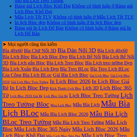
báo giá Lịch Treo Tường
Bảng giá Lịch Bloc Khổ Đại
Không có bình luận
ở Bảng giá
Lịch Bloc Khổ Đại
Mẫu Lịch Tết TLV
Không có bình luận
ở Mẫu Lịch Tết TLV
In lịch Bloc đẹp
Không có bình luận
ở In lịch Bloc đẹp
Bảng giá In Lịch Để Bàn
Không có bình luận
ở Bảng giá In
Lịch Để Bàn
➤ Mọi người cũng tìm kiếm
Bìa Dán Nổi 3D
Bìa 40x60
Bìa Chữ Nổi 3D
Bìa Lịch 40x60
Bìa Lịch Bloc
Bìa Lịch Bloc Đẹp
Bìa Lịch Bế Nổi
Bìa Lịch Bế Nổi
3D
Bìa Lịch gắn Bloc
Bìa Lịch Treo Bloc
Bìa Lịch treo tường Đẹp
Bìa Lịch Xuân
Bìa Lịch Đẹp
Bìa Treo BLoc
Bìa Treo Lịch BLoc
Gia Công Bìa Lịch BLoc
Giá Bìa Lịch Bloc
Giá Lịch Bloc
Giá Lịch Bloc
In Lịch Bloc 2026
In Lịch Bloc Giá
2026
Giá Lịch Bloc Treo Tường
Rẻ
In Lịch Bloc Đẹp
Lịch Bloc 365
Lịch 3D
Kích Thước Lịch Bloc
Lịch
Tờ
Lịch Bloc Treo Tường
Lịch Bloc 2026 Giá Rẻ
Lịch Bloc Giá Rẻ
Mẫu Bìa
Treo Tường Bloc
Mẫu Bìa Lịch
Mua Lich Bloc
Lịch BLoc
Mẫu Bìa Lịch
Mẫu Bìa Lịch Bloc 2026
BLoc Treo Tường
Mẫu Lịch
Mẫu Bìa Lịch Treo Tường
Bloc
Mẫu Lịch Bloc 365 Ngày
Mẫu Lịch Bloc 2026
Mẫu
Lịch Bloc Khổ Đại
Mẫu Lịch Bloc Treo
Mẫu Lịch Bloc Siêu Đại