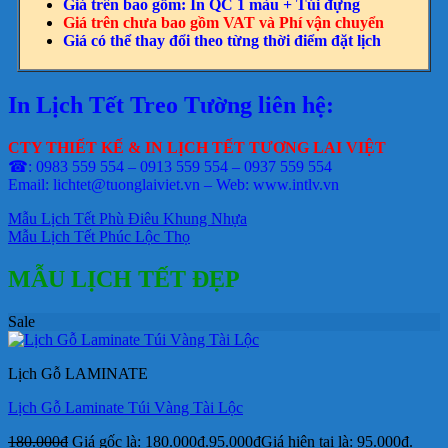
Giá trên bao gồm: In QC 1 màu + Túi đựng
Giá trên chưa bao gồm VAT và Phí vận chuyển
Giá có thể thay đổi theo từng thời điểm đặt lịch
In Lịch Tết Treo Tường liên hệ:
CTY THIẾT KẾ & IN LỊCH TẾT TƯƠNG LAI VIỆT
☎: 0983 559 554 – 0913 559 554 – 0937 559 554
Email: lichtet@tuonglaiviet.vn – Web: www.intlv.vn
Mẫu Lịch Tết Phù Điêu Khung Nhựa
Mẫu Lịch Tết Phúc Lộc Thọ
MẪU LỊCH TẾT ĐẸP
Sale
Lịch Gỗ LAMINATE
Lịch Gỗ Laminate Túi Vàng Tài Lộc
180.000
₫
Giá gốc là: 180.000₫.
95.000
₫
Giá hiện tại là: 95.000₫.