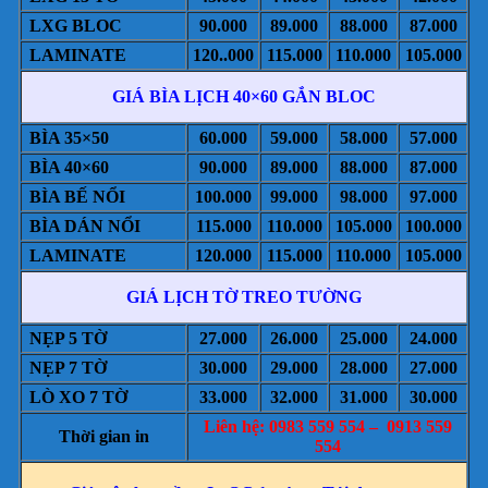
LXG BLOC
90.000
89.000
88.000
87.000
LAMINATE
120..000
115.000
110.000
105.000
GIÁ BÌA LỊCH 40×60 GẮN BLOC
BÌA 35×50
60.000
59.000
58.000
57.000
BÌA 40×60
90.000
89.000
88.000
87.000
BÌA BẾ NỔI
100.000
99.000
98.000
97.000
BÌA DÁN NỔI
115.000
110.000
105.000
100.000
LAMINATE
120.000
115.000
110.000
105.000
GIÁ LỊCH TỜ TREO TƯỜNG
NẸP 5 TỜ
27.000
26.000
25.000
24.000
NẸP 7 TỜ
30.000
29.000
28.000
27.000
LÒ XO 7 TỜ
33.000
32.000
31.000
30.000
Liên hệ: 0983 559 554 – 0913 559
Thời gian in
554