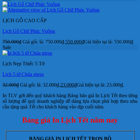
LỊCH GỖ CAO CẤP
Lịch Gỗ Chữ Phúc Vuông
750.000
₫
Giá gốc là: 750.000₫.
550.000
₫
Giá hiện tại là: 550.000₫.
Sale
Lịch Nẹp Thiếc 5 Tờ
Lịch 5 tờ Chúa giesu
32.000
₫
Giá gốc là: 32.000₫.
23.000
₫
Giá hiện tại là: 23.000₫.
In TLV gởi đến quý khách hàng Bảng báo giá In Lịch Tết theo từng
số lượng để quý doanh nghiệp dễ dàng lựa chọn phù hợp theo nhu
cầu tặng quà Tết cho khách hàng vào dịp cuối năm.
Bảng giá In Lịch Tết năm nay
BẢNG GIÁ IN LỊCH TẾT TRỌN BỘ