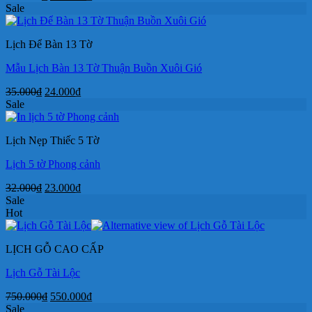
gốc
hiện
Sale
là:
tại
300.000₫.
là:
Lịch Để Bàn 13 Tờ
190.000₫.
Mẫu Lịch Bàn 13 Tờ Thuận Buồn Xuôi Gió
Giá
Giá
35.000
₫
24.000
₫
gốc
hiện
Sale
là:
tại
35.000₫.
là:
Lịch Nẹp Thiếc 5 Tờ
24.000₫.
Lịch 5 tờ Phong cảnh
Giá
Giá
32.000
₫
23.000
₫
gốc
hiện
Sale
là:
tại
Hot
32.000₫.
là:
23.000₫.
LỊCH GỖ CAO CẤP
Lịch Gỗ Tài Lộc
Giá
Giá
750.000
₫
550.000
₫
gốc
hiện
Sale