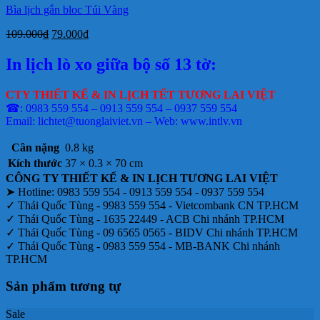
Bìa lịch gắn bloc Túi Vàng
Giá
Giá
109.000
₫
79.000
₫
gốc
hiện
là:
tại
In lịch lò xo giữa bộ số 13 tờ:
109.000₫.
là:
79.000₫.
CTY THIẾT KẾ & IN LỊCH TẾT TƯƠNG LAI VIỆT
☎: 0983 559 554 – 0913 559 554 – 0937 559 554
Email: lichtet@tuonglaiviet.vn – Web: www.intlv.vn
Cân nặng
0.8 kg
Kích thước
37 × 0.3 × 70 cm
CÔNG TY THIẾT KẾ & IN LỊCH TƯƠNG LAI VIỆT
➤ Hotline: 0983 559 554 - 0913 559 554 - 0937 559 554
✓ Thái Quốc Tùng - 9983 559 554 - Vietcombank CN TP.HCM
✓ Thái Quốc Tùng - 1635 22449 - ACB Chi nhánh TP.HCM
✓ Thái Quốc Tùng - 09 6565 0565 - BIDV Chi nhánh TP.HCM
✓ Thái Quốc Tùng - 0983 559 554 - MB-BANK Chi nhánh
TP.HCM
Sản phẩm tương tự
Sale