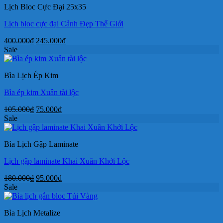
Lịch Bloc Cực Đại 25x35
89.000₫.
Lịch bloc cực đại Cảnh Đẹp Thế Giới
Giá
Giá
400.000
₫
245.000
₫
gốc
hiện
Sale
là:
tại
400.000₫.
là:
Bìa Lịch Ép Kim
245.000₫.
Bìa ép kim Xuân tài lộc
Giá
Giá
105.000
₫
75.000
₫
gốc
hiện
Sale
là:
tại
105.000₫.
là:
Bìa Lịch Gập Laminate
75.000₫.
Lịch gập laminate Khai Xuân Khởi Lộc
Giá
Giá
180.000
₫
95.000
₫
gốc
hiện
Sale
là:
tại
180.000₫.
là:
Bìa Lịch Metalize
95.000₫.