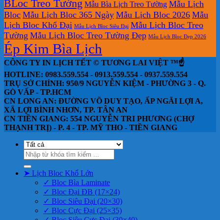
BLoc Treo Tường
Mẫu Lịch
Mẫu Bìa Lịch Treo Tường
Bloc
Mẫu Lịch Bloc 365 Ngày
Mẫu Lịch Bloc 2026
Mẫu
Lịch Bloc Khổ Đại
Mẫu Lịch Bloc Treo
Mẫu Lịch Bloc Siêu Đại
Tường
Mẫu Lịch Bloc Treo Tường Đẹp
Mẫu Lịch Bloc Đẹp 2026
Ép Kim Bìa Lịch
CÔNG TY IN LỊCH TẾT © TƯƠNG LAI VIỆT ™☝️
HOTLINE: 0983.559.554 - 0913.559.554 - 0937.559.554
TRỤ SỞ CHÍNH: 950/9 NGUYỄN KIỆM - PHƯỜNG 3 - Q.
GÒ VẤP - TP.HCM
CN LONG AN: ĐƯỜNG VÕ DUY TẠO, ẤP NGÃI LỢI A,
XÃ LỢI BÌNH NHƠN, TP. TÂN AN
CN TIỀN GIANG: 554 NGUYỄN TRI PHƯƠNG (CHỢ
THẠNH TRỊ) - P. 4 - TP. MỸ THO - TIỀN GIANG
Tìm
kiếm:
➤ Lịch Bloc Khổ Lớn
✓ Bloc Bìa Laminate
✓ Bloc Đại ĐB (17×24)
✓ Bloc Siêu Đại (20×30)
✓ Bloc Cực Đại (25×35)
✓ Bloc Siêu Cực Đại (30×40)