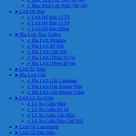
✓ Bloc Khổ Lớn Nhất (38×54)
➤ Lịch Để Bàn
✓ Lịch Để Bàn 13 Tờ
✓ Lịch Để Bàn 15 Tờ
✓ Lịch Để Bàn Đứng
➤ Bìa Lịch Treo Tường
✓ Bìa Lịch Metalize
✓ Bìa Lịch Bế Nổi
✓ Bìa Lịch Chữ Nổi
✓ Bìa Lịch Offset 35×50
✓ Bìa Lịch Offset 40×60
➤ Lịch 52 Tuần
➤ Bìa Lịch Gập
✓ Bìa Lịch Gập Laminate
✓ Bìa Lịch Gập Khung Nâu
✓ Bìa Lịch Gập Khung Vàng
➤ Lịch Lò Xo Giữa
✓ Lò Xo Giữa Mini
✓ Lò Xo Giữa Bộ Số
✓ Lò Xo Giữa Gắn Bloc
✓ Lò Xo Giữa Dán Chữ Nổi
➤ Lịch Gỗ Lamininate
➤ Lịch Gỗ Phù Điêu