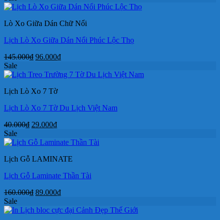
là:
tại
750.000₫.
là:
Lò Xo Giữa Dán Chữ Nổi
550.000₫.
Lịch Lò Xo Giữa Dán Nổi Phúc Lộc Thọ
Giá
Giá
145.000
₫
96.000
₫
gốc
hiện
Sale
là:
tại
145.000₫.
là:
Lịch Lò Xo 7 Tờ
96.000₫.
Lịch Lò Xo 7 Tờ Du Lịch Việt Nam
Giá
Giá
40.000
₫
29.000
₫
gốc
hiện
Sale
là:
tại
40.000₫.
là:
Lịch Gỗ LAMINATE
29.000₫.
Lịch Gỗ Laminate Thần Tài
Giá
Giá
160.000
₫
89.000
₫
gốc
hiện
Sale
là:
tại
160.000₫.
là: