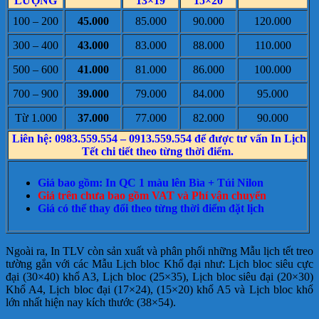
LƯỢNG
13×19
15×20
100 – 200
45.000
85.000
90.000
120.000
300 – 400
43.000
83.000
88.000
110.000
500 – 600
41.000
81.000
86.000
100.000
700 – 900
39.000
79.000
84.000
95.000
Từ 1.000
37.000
77.000
82.000
90.000
Liên hệ: 0983.559.554 – 0913.559.554 để được tư vấn In Lịch
Tết chi tiết theo từng thời điểm.
Giá bao gồm: In QC 1 màu lên Bìa + Túi Nilon
Giá trên chưa bao gồm VAT và Phí vận chuyển
Giá có thể thay đổi theo từng thời điểm đặt lịch
Ngoài ra, In TLV còn sản xuất và phân phối những Mẫu lịch tết treo
tường gắn với các Mẫu Lịch bloc Khổ đại như: Lịch bloc siêu cực
đại (30×40) khổ A3, Lịch bloc (25×35), Lịch bloc siêu đại (20×30)
Khổ A4, Lịch bloc đại (17×24), (15×20) khổ A5 và Lịch bloc khổ
lớn nhất hiện nay kích thước (38×54).