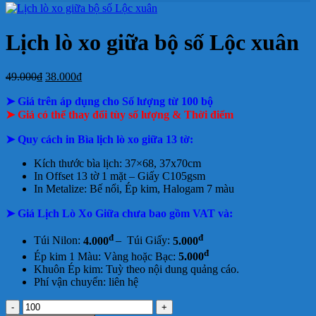
ở
Mẫu
tại
giá
nay
giá
tại
luận
In
Lịch
tphcm
ở
Lịch
Lịch
tphcm
lịch
Tết
Bảng
Bloc
Treo
Lịch lò xo giữa bộ số Lộc xuân
Bloc
TLV
giá
Khổ
Tường
đẹp
In
Đại
Lịch
Giá
Giá
49.000
₫
38.000
₫
Để
gốc
hiện
Bàn
➤ Giá trên áp dụng cho Số lượng từ 100 bộ
là:
tại
49.000₫.
là:
➤ Giá có thể thay đổi tùy số lượng & Thời điểm
38.000₫.
➤
Quy cách in Bìa lịch lò xo giữa 13 tờ:
Kích thước bìa lịch: 37×68, 37x70cm
In Offset 13 tờ 1 mặt –
Giấy C105gsm
In Metalize: Bế nổi, Ép kim, Halogam 7 màu
➤ Giá Lịch Lò Xo Giữa chưa bao gồm
VAT và:
đ
đ
Túi Nilon:
4.000
– Túi Giấy:
5.000
đ
Ép kim 1 Màu: Vàng hoặc Bạc:
5.000
Khuôn Ép kim: Tuỳ theo nội dung quảng cáo.
Phí vận chuyển: liên hệ
Lịch