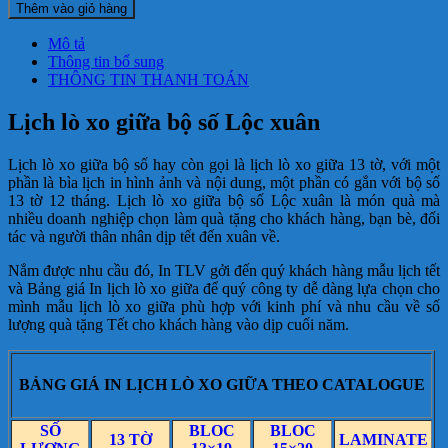
lò
Thêm vào giỏ hàng
xo
giữa
Mô tả
bộ
Thông tin bổ sung
số
THÔNG TIN THANH TOÁN
Lộc
xuân
Lịch lò xo giữa bộ số Lộc xuân
số
lượng
Lịch lò xo giữa bộ số hay còn gọi là lịch lò xo giữa 13 tờ, với một
phần là bìa lịch in hình ảnh và nội dung, một phần có gắn với bộ số
13 tờ 12 tháng. Lịch lò xo giữa bộ số Lộc xuân là món quà mà
nhiều doanh nghiệp chọn làm quà tặng cho khách hàng, bạn bè, đối
tác và người thân nhân dịp tết đến xuân về.
Nắm được nhu cầu đó, In TLV gởi đến quý khách hàng mẫu lịch tết
và Bảng giá In lịch lò xo giữa để quý công ty dễ dàng lựa chọn cho
mình mẫu lịch lò xo giữa phù hợp với kinh phí và nhu cầu về số
lượng quà tặng Tết cho khách hàng vào dịp cuối năm.
BẢNG GIÁ IN LỊCH LÒ XO GIỮA THEO CATALOGUE
SỐ
BLOC
BLOC
13 TỜ
LAMINATE