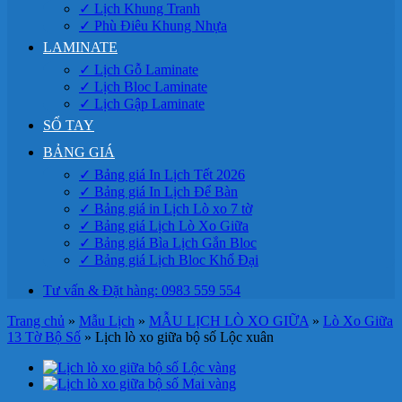
✓ Lịch Khung Tranh
✓ Phù Điêu Khung Nhựa
LAMINATE
✓ Lịch Gỗ Laminate
✓ Lịch Bloc Laminate
✓ Lịch Gập Laminate
SỔ TAY
BẢNG GIÁ
✓ Bảng giá In Lịch Tết 2026
✓ Bảng giá In Lịch Để Bàn
✓ Bảng giá in Lịch Lò xo 7 tờ
✓ Bảng giá Lịch Lò Xo Giữa
✓ Bảng giá Bìa Lịch Gắn Bloc
✓ Bảng giá Lịch Bloc Khổ Đại
Tư vấn & Đặt hàng: 0983 559 554
Trang chủ
»
Mẫu Lịch
»
MẪU LỊCH LÒ XO GIỮA
»
Lò Xo Giữa
13 Tờ Bộ Số
»
Lịch lò xo giữa bộ số Lộc xuân