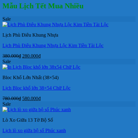
Mẫu Lịch Tết Mua Nhiều
Sale
Lịch Phù Điêu Khung Nhựa
Lịch Phù Điêu Khung Nhựa Lộc Kim Tiền Tài Lộc
Giá
Giá
380.000
₫
280.000
₫
gốc
hiện
Sale
là:
tại
380.000₫.
là:
Bloc Khổ Lớn Nhất (38×54)
280.000₫.
Lịch Bloc khổ lớn 38×54 Chữ Lộc
Giá
Giá
780.000
₫
580.000
₫
gốc
hiện
Sale
là:
tại
780.000₫.
là:
Lò Xo Giữa 13 Tờ Bộ Số
580.000₫.
Lịch lò xo giữa bộ số Phúc xanh