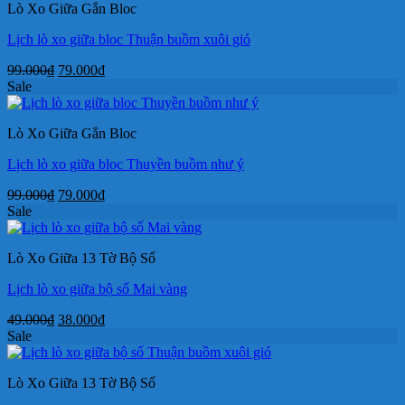
Lò Xo Giữa Gắn Bloc
38.000₫.
Lịch lò xo giữa bloc Thuận buồm xuôi gió
Giá
Giá
99.000
₫
79.000
₫
gốc
hiện
Sale
là:
tại
99.000₫.
là:
Lò Xo Giữa Gắn Bloc
79.000₫.
Lịch lò xo giữa bloc Thuyền buồm như ý
Giá
Giá
99.000
₫
79.000
₫
gốc
hiện
Sale
là:
tại
99.000₫.
là:
Lò Xo Giữa 13 Tờ Bộ Số
79.000₫.
Lịch lò xo giữa bộ số Mai vàng
Giá
Giá
49.000
₫
38.000
₫
gốc
hiện
Sale
là:
tại
49.000₫.
là:
Lò Xo Giữa 13 Tờ Bộ Số
38.000₫.