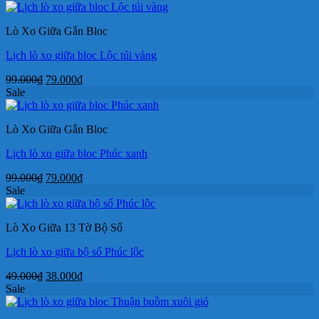
Lò Xo Giữa Gắn Bloc
Lịch lò xo giữa bloc Lộc túi vàng
Giá
Giá
99.000
₫
79.000
₫
gốc
hiện
Sale
là:
tại
99.000₫.
là:
Lò Xo Giữa Gắn Bloc
79.000₫.
Lịch lò xo giữa bloc Phúc xanh
Giá
Giá
99.000
₫
79.000
₫
gốc
hiện
Sale
là:
tại
99.000₫.
là:
Lò Xo Giữa 13 Tờ Bộ Số
79.000₫.
Lịch lò xo giữa bộ số Phúc lộc
Giá
Giá
49.000
₫
38.000
₫
gốc
hiện
Sale
là:
tại
49.000₫.
là: