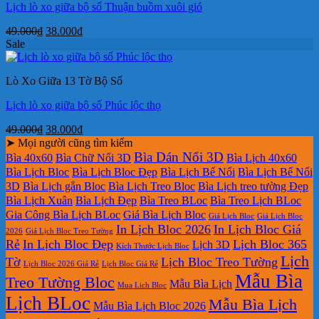
Lịch lò xo giữa bộ số Thuận buồm xuôi gió
Giá
Giá
49.000
₫
38.000
₫
gốc
hiện
Sale
là:
tại
49.000₫.
là:
Lò Xo Giữa 13 Tờ Bộ Số
38.000₫.
Lịch lò xo giữa bộ số Phúc lộc thọ
Giá
Giá
49.000
₫
38.000
₫
gốc
hiện
➤ Mọi người cũng tìm kiếm
là:
tại
Bìa Dán Nổi 3D
Bìa 40x60
Bìa Chữ Nổi 3D
Bìa Lịch 40x60
49.000₫.
là:
Bìa Lịch Bloc
Bìa Lịch Bloc Đẹp
Bìa Lịch Bế Nổi
Bìa Lịch Bế Nổi
38.000₫.
3D
Bìa Lịch gắn Bloc
Bìa Lịch Treo Bloc
Bìa Lịch treo tường Đẹp
Bìa Lịch Xuân
Bìa Lịch Đẹp
Bìa Treo BLoc
Bìa Treo Lịch BLoc
Gia Công Bìa Lịch BLoc
Giá Bìa Lịch Bloc
Giá Lịch Bloc
Giá Lịch Bloc
In Lịch Bloc 2026
In Lịch Bloc Giá
2026
Giá Lịch Bloc Treo Tường
Rẻ
In Lịch Bloc Đẹp
Lịch Bloc 365
Lịch 3D
Kích Thước Lịch Bloc
Lịch
Tờ
Lịch Bloc Treo Tường
Lịch Bloc 2026 Giá Rẻ
Lịch Bloc Giá Rẻ
Mẫu Bìa
Treo Tường Bloc
Mẫu Bìa Lịch
Mua Lich Bloc
Lịch BLoc
Mẫu Bìa Lịch
Mẫu Bìa Lịch Bloc 2026