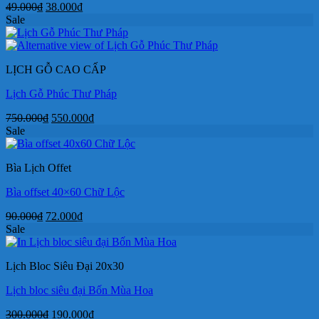
Giá
Giá
49.000
₫
38.000
₫
gốc
hiện
Sale
là:
tại
49.000₫.
là:
38.000₫.
LỊCH GỖ CAO CẤP
Lịch Gỗ Phúc Thư Pháp
Giá
Giá
750.000
₫
550.000
₫
gốc
hiện
Sale
là:
tại
750.000₫.
là:
Bìa Lịch Offet
550.000₫.
Bìa offset 40×60 Chữ Lộc
Giá
Giá
90.000
₫
72.000
₫
gốc
hiện
Sale
là:
tại
90.000₫.
là:
Lịch Bloc Siêu Đại 20x30
72.000₫.
Lịch bloc siêu đại Bốn Mùa Hoa
Giá
Giá
300.000
₫
190.000
₫