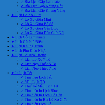
✓ Bìa Lịch Gập Laminate
✓ Bìa Lịch Gập Khung Nâu
✓ Bìa Lịch Gập Khung Vàng
➤ Lịch Lò Xo Giữa
✓ Lò Xo Giữa Mini
✓ Lò Xo Giữa Bộ Số
✓ Lò Xo Giữa Gắn Bloc
✓ Lò Xo Giữa Dán Chữ Nổi
➤ Lịch Gỗ Lamininate
➤ Lịch Gỗ Phù Điêu
➤ Lịch Khung Tranh
➤ Lịch Phù Điêu Nhựa
➤ Lịch Tờ Treo Tường
✓ Lịch Lò Xo 7 Tờ
✓ Lịch Nẹp Thiếc 5 Tờ
✓ Lịch Nẹp Thiếc 7 Tờ
➤ In Lịch Tết
✓ Tìm hiểu Lịch Tết
✓ Mẫu Lịch Tết
✓ Thiết kế Mẫu Lịch Tết
✓ Tìm hiểu In Lịch Bloc
✓ Tìm hiểu In Lịch Để Bàn
✓ Tìm hiểu In Bìa Lò Xo Giữa
✓ Tìm hiểu Lịch Gỗ