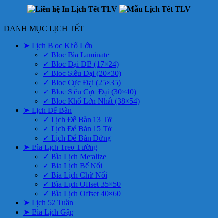
DANH MỤC LỊCH TẾT
➤ Lịch Bloc Khổ Lớn
✓ Bloc Bìa Laminate
✓ Bloc Đại ĐB (17×24)
✓ Bloc Siêu Đại (20×30)
✓ Bloc Cực Đại (25×35)
✓ Bloc Siêu Cực Đại (30×40)
✓ Bloc Khổ Lớn Nhất (38×54)
➤ Lịch Để Bàn
✓ Lịch Để Bàn 13 Tờ
✓ Lịch Để Bàn 15 Tờ
✓ Lịch Để Bàn Đứng
➤ Bìa Lịch Treo Tường
✓ Bìa Lịch Metalize
✓ Bìa Lịch Bế Nổi
✓ Bìa Lịch Chữ Nổi
✓ Bìa Lịch Offset 35×50
✓ Bìa Lịch Offset 40×60
➤ Lịch 52 Tuần
➤ Bìa Lịch Gập