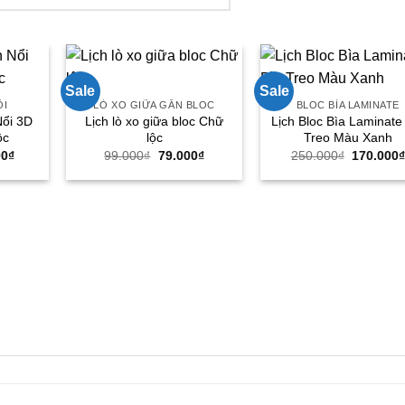
Sale
Sale
ỔI
LÒ XO GIỮA GẮN BLOC
BLOC BÌA LAMINATE
Nổi 3D
Lịch lò xo giữa bloc Chữ
Lịch Bloc Bìa Laminate
ộc
lộc
Treo Màu Xanh
Giá
Giá
Giá
Giá
00
₫
99.000
₫
79.000
₫
250.000
₫
170.000
hiện
gốc
hiện
gốc
tại
là:
tại
là:
00₫.
là:
99.000₫.
là:
250.000₫
88.000₫.
79.000₫.