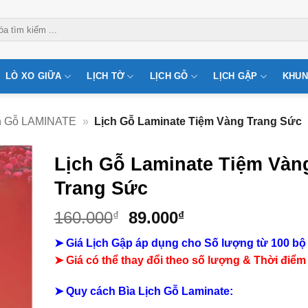
LÒ XO GIỮA
LỊCH TỜ
LỊCH GỖ
LỊCH GẬP
KHUN
h Gỗ LAMINATE
»
Lịch Gỗ Laminate Tiệm Vàng Trang Sức
Lịch Gỗ Laminate Tiệm Vàn
Trang Sức
Giá
Giá
160.000
89.000
₫
₫
gốc
hiện
➤ Giá Lịch Gập áp dụng cho Số lượng từ 100 bộ
là:
tại
➤ Giá có thể thay đổi theo số lượng & Thời điểm
160.000₫.
là:
89.000₫.
➤ Quy cách Bìa Lịch Gỗ Laminate: