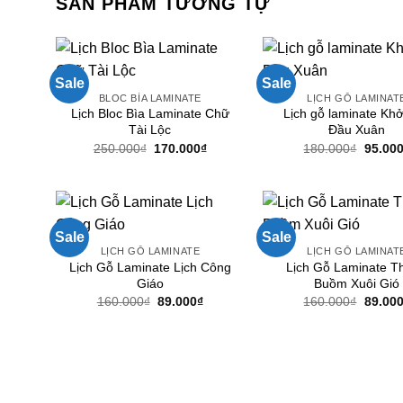
SẢN PHẨM TƯƠNG TỰ
Sale
Sale
BLOC BÌA LAMINATE
LỊCH GỖ LAMINAT
Lịch Bloc Bìa Laminate Chữ
Lịch gỗ laminate Khở
Tài Lộc
Đầu Xuân
Giá
Giá
Giá
250.000
₫
170.000
₫
180.000
₫
95.00
gốc
hiện
gốc
là:
tại
là:
250.000₫.
là:
180.00
170.000₫.
Sale
Sale
LỊCH GỖ LAMINATE
LỊCH GỖ LAMINAT
Lịch Gỗ Laminate Lịch Công
Lịch Gỗ Laminate T
Giáo
Buồm Xuôi Gió
Giá
Giá
Giá
160.000
₫
89.000
₫
160.000
₫
89.00
gốc
hiện
gốc
là:
tại
là:
160.000₫.
là:
160.00
89.000₫.