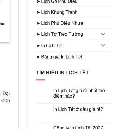
➤ Lịch Gỗ Phù Điêu
➤ Lịch Khung Tranh
Sale
Sale
LỊCH GỖ LAMINATE
➤ Lịch Phù Điêu Nhựa
hai
Lịch Gỗ Laminate Thuận
Buồm Xuôi Gió
➤ Lịch Tờ Treo Tường
Giá
Giá
Giá
160.000
₫
89.000
₫
hiện
gốc
hiện
tại
là:
tại
➤ In Lịch Tết
₫.
là:
160.000₫.
là:
95.000₫.
89.000₫.
➤ Bảng giá In Lịch Tết
LỊCH GỖ LAMINATE
Lịch Gỗ Laminate Phật
Adida
TÌM HIỂU IN LỊCH TẾT
Giá
Giá
160.000
₫
89.000
₫
gốc
hiệ
là:
tại
160.000₫.
là:
In Lịch Tết giá rẻ nhất thời
89.
c Đại
điểm nào?
5×20)
Không
có
In Lịch Tết ở đâu giá rẻ?
bình
luận
Không
ở
có
In
bình
Lịch
luận
Công ty In Lịch Tết 2027
Tết