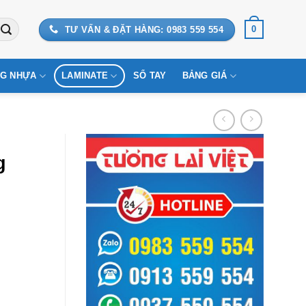
0
TƯ VẤN & ĐẶT HÀNG: 0983 559 554
G NHỰA
LAMINATE
SỔ TAY
BẢNG GIÁ
g