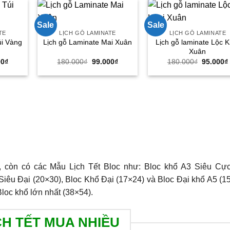
Sale
Sale
TE
LỊCH GỖ LAMINATE
LỊCH GỖ LAMINATE
úi Vàng
Lịch gỗ laminate Lộc K
Lịch gỗ Laminate Mai Xuân
Xuân
Giá
Giá
Giá
Giá
00
₫
180.000
₫
99.000
₫
180.000
₫
95.000
₫
hiện
gốc
hiện
gốc
tại
là:
tại
là:
00₫.
là:
180.000₫.
là:
180.000
95.000₫.
99.000₫.
 còn có các Mẫu Lịch Tết Bloc như: Bloc khổ A3 Siêu Cự
Siêu Đại (20×30), Bloc Khổ Đại (17×24) và Bloc Đại khổ A5 (1
loc khổ lớn nhất (38×54).
CH TẾT MUA NHIỀU