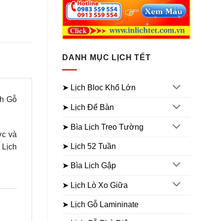
DANH MỤC LỊCH TẾT
➤ Lịch Bloc Khổ Lớn
ch Gỗ
➤ Lịch Để Bàn
➤ Bìa Lịch Treo Tường
ớc và
➤ Lịch 52 Tuần
 Lịch
➤ Bìa Lịch Gập
➤ Lịch Lò Xo Giữa
➤ Lịch Gỗ Lamininate