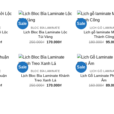
Sale
Sale
E
BLOC BÌA LAMINATE
LỊCH GỖ LAMIN
i Lộc
Lịch Bloc Bìa Laminate Lộc
Lịch gỗ laminate 
Túi Vàng
Thành Công
Giá
Giá
Giá
Giá
0
₫
250.000
₫
170.000
₫
180.000
₫
95.0
hiện
gốc
hiện
gốc
tại
là:
tại
là:
0₫.
là:
250.000₫.
là:
180.
95.000₫.
170.000₫.
Sale
Sale
E
BLOC BÌA LAMINATE
LỊCH GỖ LAMIN
huận
Lịch Bloc Bìa Laminate Khánh
Lịch Gỗ Laminate P
Treo Xanh Lá
Âm
Giá
Giá
Giá
Giá
0
₫
250.000
₫
170.000
₫
160.000
₫
89.0
hiện
gốc
hiện
gốc
tại
là:
tại
là:
0₫.
là:
250.000₫.
là:
160.
89.000₫.
170.000₫.