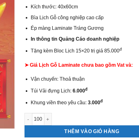
Kích thước: 40x60cm
Bìa Lịch Gỗ công nghiệp cao cấp
Ép màng Laminate Tráng Gương
In thông tin Quảng Cáo doanh nghiệp
đ
Tặng kèm Bloc Lịch 15×20 trị giá 85.000
➤ Giá Lịch Gỗ Laminate chưa bao gồm
Vat và:
Vận chuyển: Thoả thuận
đ
Túi Vải đựng Lịch:
6.000
đ
Khung viền theo yêu cầu:
3.000
Lịch Gỗ Laminate Tiệm Vàng Trang Sức số lượng
THÊM VÀO GIỎ HÀNG