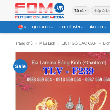
Bỏ
Tìm
qua
kiếm:
nội
dung
>
LỊCH BLOC
LỊCH ĐỂ BÀN
BÌA LỊCH
Trang chủ
»
Mẫu Lịch
»
LỊCH GỖ CAO CẤP
»
Lịc
Sale