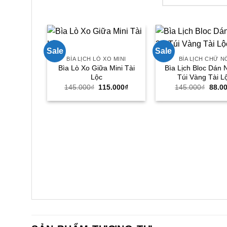
Sale
Sale
BÌA LỊCH LÒ XO MINI
BÌA LỊCH CHỮ N
Bìa Lò Xo Giữa Mini Tài
Bìa Lịch Bloc Dán 
Lộc
Túi Vàng Tài L
Giá
Giá
Giá
145.000
₫
115.000
₫
145.000
₫
88.0
gốc
hiện
gốc
là:
tại
là:
145.000₫.
là:
145.0
115.000₫.