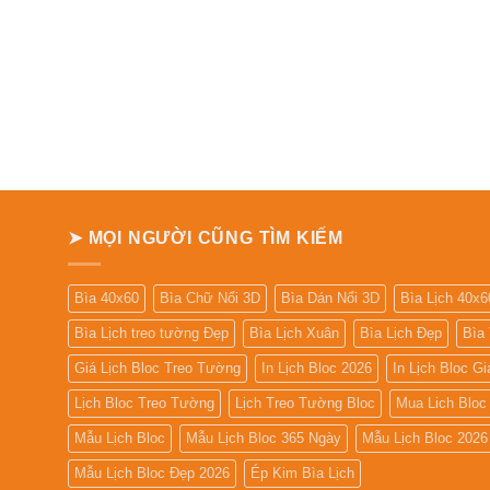
➤ MỌI NGƯỜI CŨNG TÌM KIẾM
Bìa 40x60
Bìa Chữ Nổi 3D
Bìa Dán Nổi 3D
Bìa Lịch 40x6
Bìa Lịch treo tường Đẹp
Bìa Lịch Xuân
Bìa Lịch Đẹp
Bìa
Giá Lịch Bloc Treo Tường
In Lịch Bloc 2026
In Lịch Bloc G
Lịch Bloc Treo Tường
Lịch Treo Tường Bloc
Mua Lich Bloc
Mẫu Lịch Bloc
Mẫu Lịch Bloc 365 Ngày
Mẫu Lịch Bloc 2026
Mẫu Lịch Bloc Đẹp 2026
Ép Kim Bìa Lịch