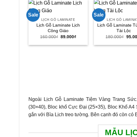
Sale
Sale
LỊCH GỖ LAMINATE
LỊCH GỖ LAMINA
Lịch Gỗ Laminate Lịch
Lịch Gỗ Laminate T
Công Giáo
Tài Lộc
Giá
Giá
Giá
160.000
₫
89.000
₫
180.000
₫
95.0
gốc
hiện
gốc
là:
tại
là:
160.000₫.
là:
180.0
89.000₫.
Ngoài Lịch Gỗ Laminate Tiệm Vàng Trang Sức,
(30×40), Bloc khổ Cực Đại (25×35), Bloc Khổ A4 
gắn với Bìa Lịch treo tường. Bên cạnh đó còn có B
MẪU LỊ