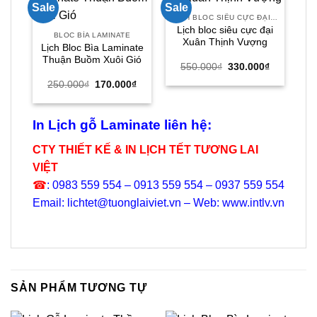
Sale
Sale
Sal
LỊCH BLOC SIÊU CỰC ĐẠI 30X40
Lịch bloc siêu cực đại
BLOC BÌA LAMINATE
Xuân Thịnh Vượng
Lịch Bloc Bìa Laminate
Thuận Buồm Xuôi Gió
Giá
Giá
550.000
₫
330.000
₫
gốc
hiện
Giá
Giá
250.000
₫
170.000
₫
là:
tại
gốc
hiện
550.000₫.
là:
là:
tại
330.000₫.
250.000₫.
là:
170.000₫.
In Lịch gỗ Laminate liên hệ:
CTY THIẾT KẾ & IN LỊCH TẾT TƯƠNG LAI
VIỆT
☎
: 0983 559 554 – 0913 559 554 – 0937 559 554
Email: lichtet@tuonglaiviet.vn – Web: www.intlv.vn
SẢN PHẨM TƯƠNG TỰ