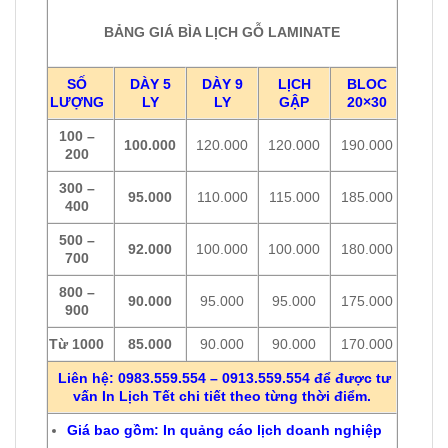
89.000₫.
89.000₫.
BẢNG GIÁ BÌA LỊCH GỖ LAMINATE
SỐ
DÀY 5
DÀY 9
LỊCH
BLOC
LƯỢNG
LY
LY
GẬP
20×30
100 –
100.000
120.000
120.000
190.000
200
300 –
95.000
110.000
115.000
185.000
400
500 –
92.000
100.000
100.000
180.000
700
800 –
90.000
95.000
95.000
175.000
900
Từ 1000
85.000
90.000
90.000
170.000
Liên hệ: 0983.559.554 – 0913.559.554 để được tư
vấn In Lịch Tết chi tiết theo từng thời điểm.
Giá bao gồm: In quảng cáo lịch doanh nghiệp