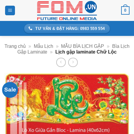
Bỏ
0
qua
nội
dung
TƯ VẤN & ĐẶT HÀNG: 0983 559 554
Trang chủ
»
Mẫu Lịch
»
MẪU BÌA LỊCH GẬP
»
Bìa Lịch
Gập Laminate
»
Lịch gập laminate Chữ Lộc
Sale