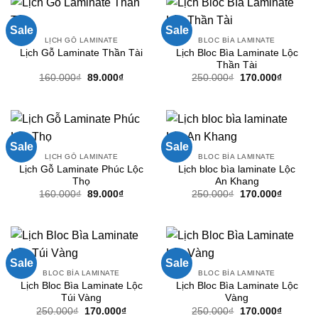
Sale
Sale
LỊCH GỖ LAMINATE
BLOC BÌA LAMINATE
Lịch Bloc Bìa Laminate Lộc
Lịch Gỗ Laminate Thần Tài
Thần Tài
Giá
Giá
Giá
Giá
160.000
₫
89.000
₫
250.000
₫
170.000
₫
gốc
hiện
gốc
hiện
là:
tại
là:
tại
160.000₫.
là:
250.000₫.
là:
89.000₫.
170.000
Sale
Sale
LỊCH GỖ LAMINATE
BLOC BÌA LAMINATE
Lịch Gỗ Laminate Phúc Lộc
Lịch bloc bìa laminate Lộc
Thọ
An Khang
Giá
Giá
Giá
Giá
160.000
₫
89.000
₫
250.000
₫
170.000
₫
gốc
hiện
gốc
hiện
là:
tại
là:
tại
160.000₫.
là:
250.000₫.
là:
89.000₫.
170.000
Sale
Sale
BLOC BÌA LAMINATE
BLOC BÌA LAMINATE
Lịch Bloc Bìa Laminate Lộc
Lịch Bloc Bìa Laminate Lộc
Túi Vàng
Vàng
Giá
Giá
Giá
Giá
250.000
₫
170.000
₫
250.000
₫
170.000
₫