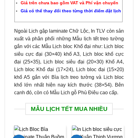
Giá trên chưa bao gồm VAT và Phí vận chuyển
Giá có thể thay đổi theo từng thời điểm đặt lịch
Ngoài Lịch gập laminate Chữ Lộc, In TLV còn sản
xuất và phân phối những Mẫu lịch tết treo tường
gắn với các Mẫu Lịch bloc Khổ đại như: Lịch bloc
siêu cực đại (30×40) khổ A3, Lịch bloc khổ cực
đại (25×35), Lịch bloc siêu đại (20×30) Khổ A4,
Lịch bloc Khổ đại (17×24), Lịch bloc đại (15×20)
khổ A5 gắn với Bìa lịch treo tường và Lịch bloc
khổ lớn nhất hiện nay kích thước (38×54). Bên
cạnh đó, còn có Mẫu Lịch gỗ Phù Điêu cao cấp.
MẪU LỊCH TẾT MUA NHIỀU