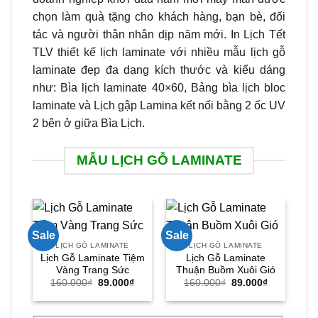
chọn làm quà tặng cho khách hàng, bạn bè, đối
tác và người thân nhân dịp năm mới. In Lịch Tết
TLV thiết kế lịch laminate với nhiều mẫu lịch gỗ
laminate đẹp đa dạng kích thước và kiểu dáng
như: Bìa lịch laminate 40×60, Bảng bìa lịch bloc
laminate và Lịch gập Lamina kết nối bằng 2 ốc UV
2 bên ở giữa Bìa Lịch.
MẪU LỊCH GỖ LAMINATE
Sale
Sale
Sal
LỊCH GỖ LAMINATE
LỊCH GỖ LAMINATE
Lịch Gỗ Laminate Tiệm
Lịch Gỗ Laminate
L
Vàng Trang Sức
Thuận Buồm Xuôi Gió
Giá
Giá
Giá
Giá
160.000
₫
89.000
₫
160.000
₫
89.000
₫
gốc
hiện
gốc
hiện
là:
tại
là:
tại
160.000₫.
là:
160.000₫.
là: