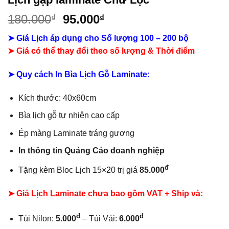
Giá
Giá
180.000
95.000
₫
₫
gốc
hiện
➤ Giá Lịch áp dụng cho Số lượng 100 – 200 bộ
là:
tại
➤ Giá có thể thay đổi theo số lượng & Thời điểm
180.000₫.
là:
95.000₫.
➤ Quy cách In Bìa Lịch Gỗ Laminate:
Kích thước: 40x60cm
Bìa lịch gỗ tự nhiên cao cấp
Ép màng Laminate tráng gương
In thông tin Quảng Cáo doanh nghiệp
đ
Tặng kèm Bloc Lịch 15×20 trị giá
85.000
➤ Giá Lịch Laminate chưa bao gồm
VAT + Ship và:
đ
đ
Túi Nilon:
5.000
– Túi Vải:
6.000