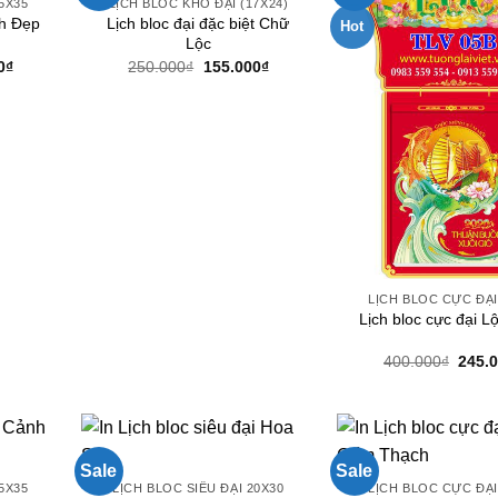
5X35
LỊCH BLOC KHỔ ĐẠI (17X24)
nh Đẹp
Lịch bloc đại đặc biệt Chữ
Hot
Lộc
Giá
Giá
Giá
0
₫
250.000
₫
155.000
₫
hiện
gốc
hiện
tại
là:
tại
0₫.
là:
250.000₫.
là:
245.000₫.
155.000₫.
LỊCH BLOC CỰC ĐẠI
Lịch bloc cực đại L
Giá
400.000
₫
245.
gốc
là:
400.0
Sale
Sale
5X35
LỊCH BLOC SIÊU ĐẠI 20X30
LỊCH BLOC CỰC ĐẠI