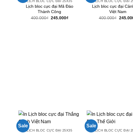
LỊCH BLOC CỰC ĐẠI 25X35
LỊCH BLOC CỰC ĐẠI 2
Lịch bloc cực đại Mã Đáo
Lịch bloc cực đại Cả
Thành Công
Việt Nam
Giá
Giá
Giá
400.000
₫
245.000
₫
400.000
₫
245.00
gốc
hiện
gốc
là:
tại
là:
400.000₫.
là:
400.00
245.000₫.
Sale
Sale
LỊCH BLOC CỰC ĐẠI 25X35
LỊCH BLOC CỰC ĐẠI 2