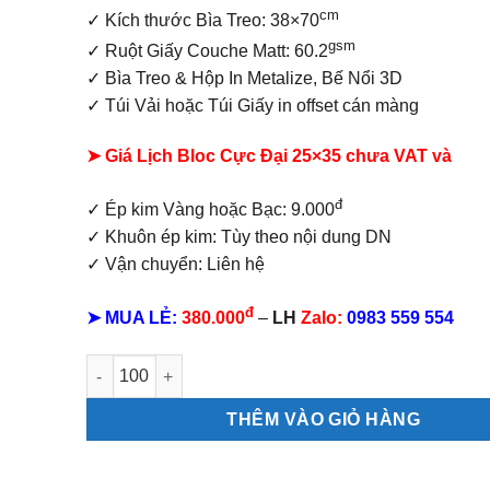
cm
✓ Kích thước Bìa Treo: 38×70
gsm
✓ Ruột Giấy Couche Matt: 60.2
✓
Bìa Treo & Hộp In Metalize, Bế Nổi 3D
✓ Túi Vải hoặc Túi Giấy in offset
cán màng
➤ Giá Lịch Bloc Cực Đại 25×35 chưa VAT và
đ
✓ Ép kim Vàng hoặc Bạc: 9.000
✓ Khuôn ép kim: Tùy theo nội dung DN
✓ Vận chuyển: Liên hệ
đ
➤ MUA LẺ:
380.000
–
LH
Zalo:
0983 559 554
Lịch bloc cực đại Lộc Xuân số lượng
THÊM VÀO GIỎ HÀNG