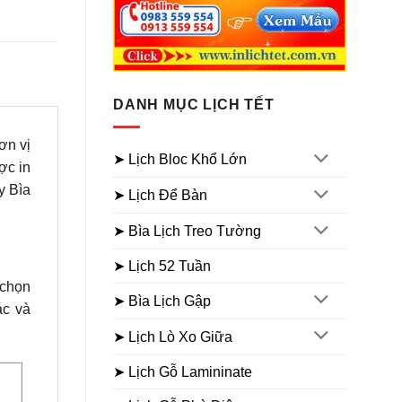
DANH MỤC LỊCH TẾT
ơn vị
➤ Lịch Bloc Khổ Lớn
c in
y Bìa
➤ Lịch Để Bàn
➤ Bìa Lịch Treo Tường
➤ Lịch 52 Tuần
 chọn
➤ Bìa Lịch Gập
ác và
➤ Lịch Lò Xo Giữa
➤ Lịch Gỗ Lamininate