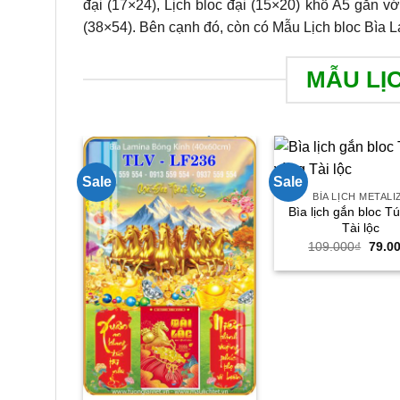
đại (17×24), Lịch bloc đại (15×20) khổ A5 gắn vớ
(38×54). Bên cạnh đó, còn có Mẫu Lịch bloc Bìa L
MẪU LỊ
Sale
Sale
BÌA LỊCH METALI
Bìa lịch gắn bloc T
Tài lộc
Giá
109.000
₫
79.0
gốc
là:
109.0