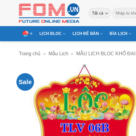
Bỏ
Tìm
qua
kiếm:
nội
dung
>
LỊCH BLOC
LỊCH ĐỂ BÀN
BÌA LỊCH
Trang chủ
»
Mẫu Lịch
»
MẪU LỊCH BLOC KHỔ ĐẠI
Sale