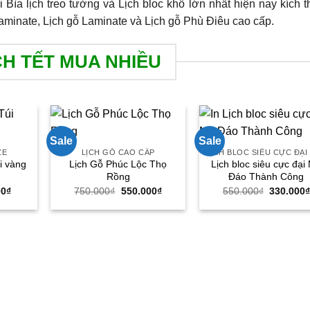
i Bìa lịch treo tường và Lịch bloc khổ lớn nhất hiện nay kích 
aminate, Lịch gỗ Laminate và Lịch gỗ Phù Điêu cao cấp.
CH TẾT MUA NHIỀU
Sale
Sale
ZE
LỊCH GỖ CAO CẤP
úi vàng
Lịch Gỗ Phúc Lộc Thọ
Lịch bloc siêu cực đại
Rồng
Đáo Thành Công
Giá
Giá
Giá
Giá
00
₫
750.000
₫
550.000
₫
550.000
₫
330.000
hiện
gốc
hiện
gốc
tại
là:
tại
là:
00₫.
là:
750.000₫.
là:
550.000₫
79.000₫.
550.000₫.