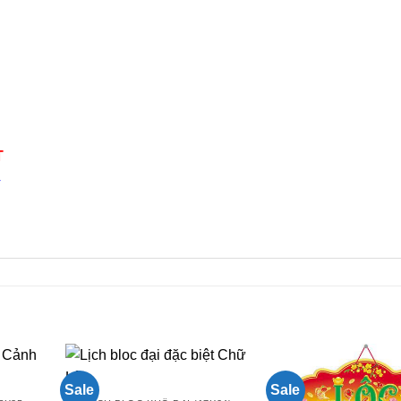
T
4
n
Sale
Sale