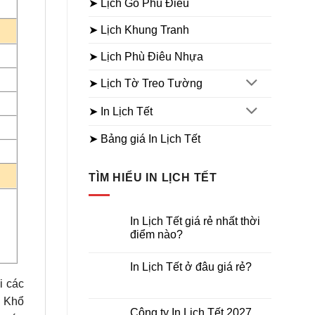
➤ Lịch Gỗ Phù Điêu
➤ Lịch Khung Tranh
➤ Lịch Phù Điêu Nhựa
➤ Lịch Tờ Treo Tường
➤ In Lịch Tết
➤ Bảng giá In Lịch Tết
TÌM HIỂU IN LỊCH TẾT
In Lịch Tết giá rẻ nhất thời
điểm nào?
Không
có
In Lịch Tết ở đâu giá rẻ?
bình
luận
Không
i các
ở
có
In
c Khổ
bình
Lịch
luận
Công ty In Lịch Tết 2027
Tết