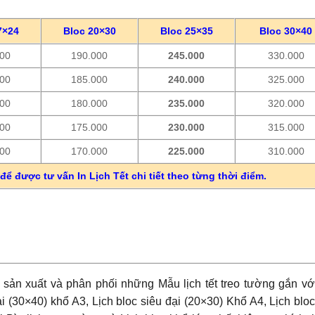
7×24
Bloc 20×30
Bloc 25×35
Bloc 30×40
000
190.000
245.000
330.000
000
185.000
240.000
325.000
000
180.000
235.000
320.000
000
175.000
230.000
315.000
000
170.000
225.000
310.000
để được tư vấn In Lịch Tết chi tiết theo từng thời điểm.
 sản xuất và phân phối những Mẫu lịch tết treo tường gắn vớ
i (30×40) khổ A3, Lịch bloc siêu đại (20×30) Khổ A4, Lịch blo