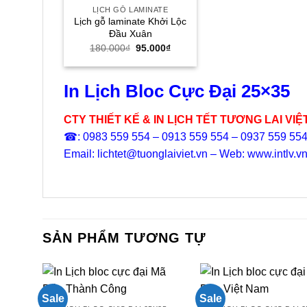
LỊCH GỖ LAMINATE
Lịch gỗ laminate Khởi Lộc
Đầu Xuân
Giá
Giá
180.000
₫
95.000
₫
gốc
hiện
là:
tại
180.000₫.
là:
95.000₫.
In Lịch Bloc Cực Đại 25×35
CTY THIẾT KẾ & IN LỊCH TẾT TƯƠNG LAI VIỆ
☎: 0983 559 554 – 0913 559 554 – 0937 559 55
Email: lichtet@tuonglaiviet.vn – Web: www.intlv.v
SẢN PHẨM TƯƠNG TỰ
Sale
Sale