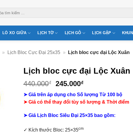
LÒ XO GIỮA
LỊCH TỜ
LỊCH GỖ
LỊCH GẬP
KHUN
»
Lịch Bloc Cực Đại 25x35
»
Lịch bloc cực đại Lộc Xuân
Lịch bloc cực đại Lộc Xuân
Giá
Giá
440.000
245.000
₫
₫
gốc
hiện
➤ Giá trên áp dụng cho Số lượng Từ 100 bộ
là:
tại
➤ Giá có thể thay đổi tùy số lượng & Thời điểm
440.000₫.
là:
245.000₫.
➤ Giá Lịch Bloc Siêu Đại 25×35 bao gồm:
cm
✓
Kích thước Bloc: 25×35