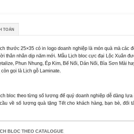
H TOÁN
 kích thước 25×35 có in logo doanh nghiệp là món quà mà các đ
ười thân nhân dịp năm mới.
Mẫu Lịch bloc cực đại Lộc Xuân
đượ
etalize, Phun Nhung, Ép Kim, Bế Nổi, Dán Nổi, Bìa Sơn Mài ha
còn gọi là Lịch gỗ Laminate.
ịch bloc theo từng số lượng để quý doanh nghiệp dễ dàng lựa
 cầu về số lượng quà tặng Tết cho khách hàng, bạn bè, đối t
ỊCH BLOC THEO CATALOGUE