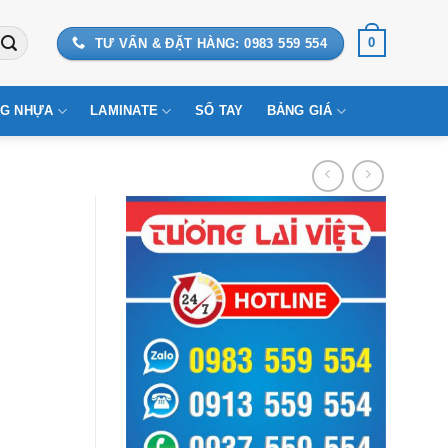
0
TƯ VẤN & ĐẶT HÀNG: 0983 559 554
G NHỰA
LAMINATE
SỔ TAY
BẢNG GIÁ