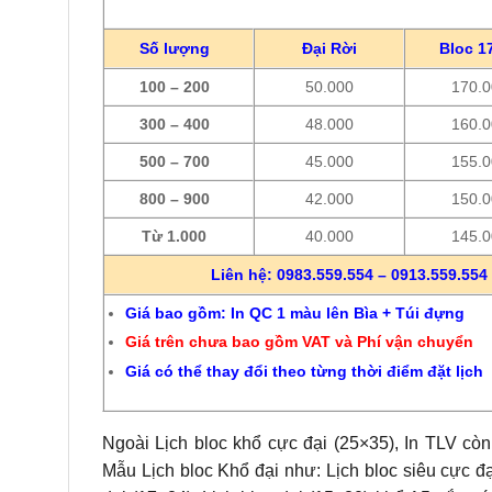
Số lượng
Đại Rời
Bloc 1
100 – 200
50.000
170.
300 – 400
48.000
160.
500 – 700
45.000
155.
800 – 900
42.000
150.
Từ 1.000
40.000
145.
Liên hệ: 0983.559.554 – 0913.559.554 
Giá bao gồm: In QC 1 màu lên Bìa + Túi đựng
Giá trên chưa bao gồm VAT và Phí vận chuyển
Giá có thể thay đổi theo từng thời điểm đặt lịch
Ngoài Lịch bloc khổ cực đại (25×35), In TLV còn
Mẫu Lịch bloc Khổ đại như: Lịch bloc siêu cực đạ