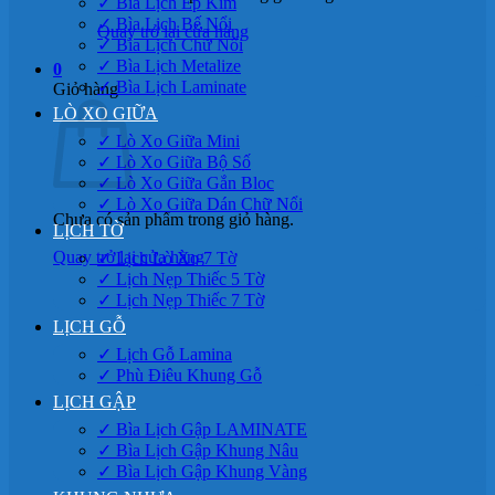
✓ Bìa Lịch Ép Kim
✓ Bìa Lịch Bế Nổi
Quay trở lại cửa hàng
✓ Bìa Lịch Chữ Nổi
✓ Bìa Lịch Metalize
0
✓ Bìa Lịch Laminate
Giỏ hàng
LÒ XO GIỮA
✓ Lò Xo Giữa Mini
✓ Lò Xo Giữa Bộ Số
✓ Lò Xo Giữa Gắn Bloc
✓ Lò Xo Giữa Dán Chữ Nổi
Chưa có sản phẩm trong giỏ hàng.
LỊCH TỜ
Quay trở lại cửa hàng
✓ Lịch Lò Xo 7 Tờ
✓ Lịch Nẹp Thiếc 5 Tờ
✓ Lịch Nẹp Thiếc 7 Tờ
LỊCH GỖ
✓ Lịch Gỗ Lamina
✓ Phù Điêu Khung Gỗ
LỊCH GẬP
✓ Bìa Lịch Gập LAMINATE
✓ Bìa Lịch Gập Khung Nâu
✓ Bìa Lịch Gập Khung Vàng