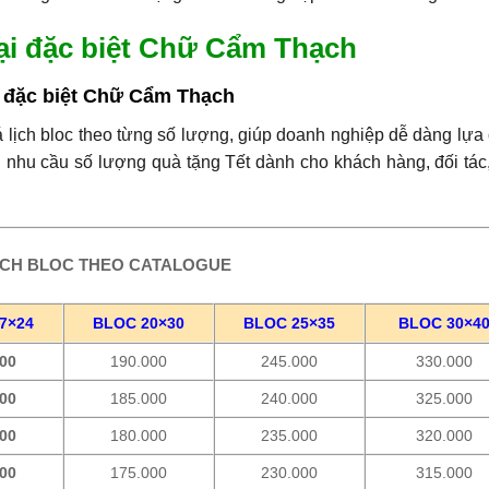
ại đặc biệt Chữ Cẩm Thạch
á lịch bloc theo từng số lượng, giúp doanh nghiệp dễ dàng lựa
 nhu cầu số lượng quà tặng Tết dành cho khách hàng, đối tác
ỊCH BLOC THEO CATALOGUE
7×24
BLOC 20×30
BLOC 25×35
BLOC 30×4
000
190.000
245.000
330.000
000
185.000
240.000
325.000
000
180.000
235.000
320.000
000
175.000
230.000
315.000