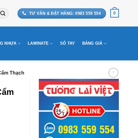
0
TƯ VẤN & ĐẶT HÀNG: 0983 559 554
G NHỰA
LAMINATE
SỔ TAY
BẢNG GIÁ
 Cẩm Thạch
 Cẩm