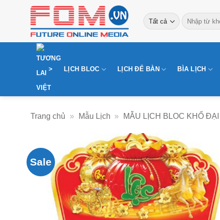
Bỏ
Tìm
qua
kiếm:
nội
dung
>
LỊCH BLOC
LỊCH ĐỂ BÀN
BÌA LỊCH
Trang chủ
»
Mẫu Lịch
»
MẪU LỊCH BLOC KHỔ ĐẠI
Sale