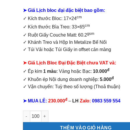
160.000₫.
➤ Giá Lịch bloc đại đặc biệt bao gồm:
cm
✓
Kích thước Bloc: 17×24
cm
✓ Kích thước Bìa Treo: 33×65
gsm
✓ Ruột Giấy Couche Matt: 60.2
✓ Khánh Treo và Hộp In Metalize Bế Nổi
✓ Túi Vải hoặc Túi Giấy in offset
cán màng
➤ Giá Lịch Bloc Đại Đặc Biệt chưa VAT và:
đ
✓ Ép kim
1 màu
: Vàng hoặc Bạc:
10.000
đ
✓ Khuôn ép Nội dung doanh nghiệp:
5.000
✓ Vận chuyển: Tuỳ theo số lượng (Thoả thuận)
đ
➤ MUA LẺ:
230.000
–
LH
Zalo:
0983 559 554
Lịch bloc đại đặc biệt Chữ Cẩm Thạch số lượng
THÊM VÀO GIỎ HÀNG