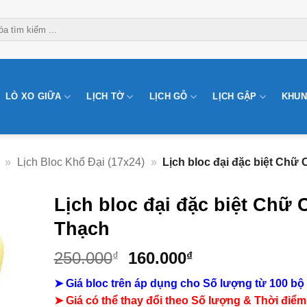
LÒ XO GIỮA
LỊCH TỜ
LỊCH GỖ
LỊCH GẬP
KHUN
»
Lịch Bloc Khổ Đại (17x24)
»
Lịch bloc đại đặc biệt Chữ
Lịch bloc đại đặc biệt Chữ
Thạch
Giá
Giá
250.000
160.000
₫
₫
gốc
hiện
➤ Giá bloc trên áp dụng cho Số lượng từ 100 bộ
là:
tại
➤ Giá có thể thay đổi theo Số lượng & Thời điểm
250.000₫.
là: