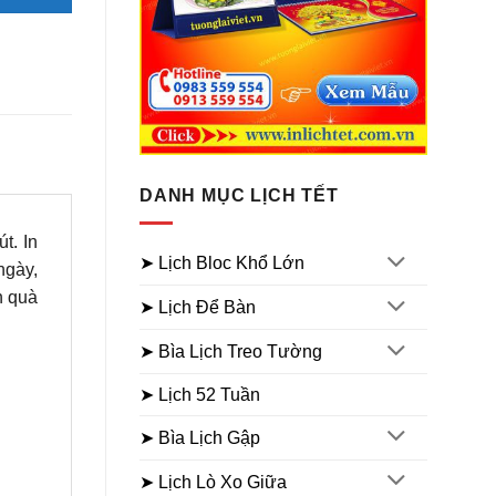
DANH MỤC LỊCH TẾT
t. In
➤ Lịch Bloc Khổ Lớn
ngày,
n quà
➤ Lịch Để Bàn
➤ Bìa Lịch Treo Tường
➤ Lịch 52 Tuần
➤ Bìa Lịch Gập
➤ Lịch Lò Xo Giữa