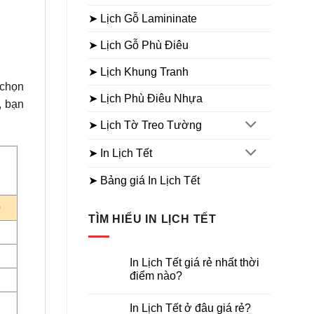
➤ Lịch Gỗ Lamininate
➤ Lịch Gỗ Phù Điêu
➤ Lịch Khung Tranh
 chọn
➤ Lịch Phù Điêu Nhựa
, bạn
➤ Lịch Tờ Treo Tường
➤ In Lịch Tết
➤ Bảng giá In Lịch Tết
0
TÌM HIỂU IN LỊCH TẾT
In Lịch Tết giá rẻ nhất thời
điểm nào?
Không
có
In Lịch Tết ở đâu giá rẻ?
bình