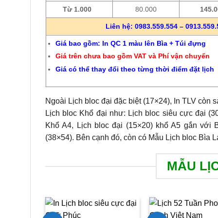
Từ 1.000
80.000
145.
Liên hệ: 0983.559.554 – 0913.559.
Giá bao gồm: In QC 1 màu lên Bìa + Túi đựng
Giá trên chưa bao gồm VAT và Phí vận chuyển
Giá có thể thay đổi theo từng thời điểm đặt lịch
Ngoài Lịch bloc đại đặc biệt (17×24), In TLV còn 
Lịch bloc Khổ đại như: Lịch bloc siêu cực đại (3
Khổ A4, Lịch bloc đại (15×20) khổ A5 gắn với B
(38×54). Bên cạnh đó, còn có Mẫu Lịch bloc Bìa L
MẪU LỊ