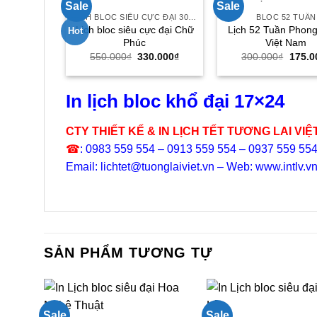
Sale
Sale
LỊCH BLOC SIÊU CỰC ĐẠI 30X40
BLOC 52 TUẦN
Lịch bloc siêu cực đại Chữ
Lịch 52 Tuần Phon
Hot
Phúc
Việt Nam
Giá
Giá
Giá
550.000
₫
330.000
₫
300.000
₫
175.0
gốc
hiện
gốc
là:
tại
là:
550.000₫.
là:
300.0
330.000₫.
In lịch bloc khổ đại 17×24
CTY THIẾT KẾ & IN LỊCH TẾT TƯƠNG LAI VIỆ
☎
: 0983 559 554 – 0913 559 554 – 0937 559 55
Email: lichtet@tuonglaiviet.vn – Web: www.intlv.v
SẢN PHẨM TƯƠNG TỰ
Sale
Sale