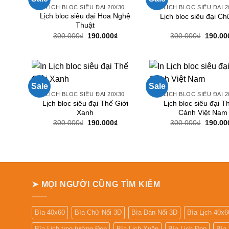
LỊCH BLOC SIÊU ĐẠI 20X30
LỊCH BLOC SIÊU ĐẠI 2
Lịch bloc siêu đại Hoa Nghệ
Lịch bloc siêu đại C
Thuật
Giá
Giá
Giá
300.000
₫
190.000
₫
300.000
₫
190.00
gốc
hiện
gốc
là:
tại
là:
300.000₫.
là:
300.00
190.000₫.
Sale
Sale
LỊCH BLOC SIÊU ĐẠI 20X30
LỊCH BLOC SIÊU ĐẠI 2
Lịch bloc siêu đại Thế Giới
Lịch bloc siêu đại T
Xanh
Cảnh Việt Nam
Giá
Giá
Giá
300.000
₫
190.000
₫
300.000
₫
190.00
gốc
hiện
gốc
là:
tại
là:
300.000₫.
là:
300.00
190.000₫.
➤ MỌI NGƯỜI CŨNG TÌM KIẾM
Bìa 40x60
Bìa Chữ Nổi 3D
Bìa Dán Nổi 3D
Bìa Lịch 40x6
Bìa Lịch treo tường Đẹp
Bìa Lịch Xuân
Bìa Lịch Đẹp
Bìa