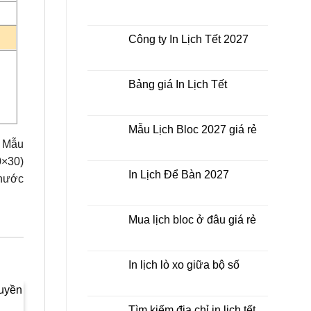
luận
Không
ở
có
In
bình
Lịch
luận
Công ty In Lịch Tết 2027
Tết
ở
giá
In
Không
rẻ
Lịch
có
nhất
Tết
bình
thời
ở
luận
Bảng giá In Lịch Tết
điểm
đâu
ở
nào?
giá
Công
Không
rẻ?
ty
có
In
bình
Lịch
luận
Mẫu Lịch Bloc 2027 giá rẻ
Tết
ở
c Mẫu
2027
Bảng
Không
giá
có
0×30)
In
bình
Lịch
luận
In Lịch Để Bàn 2027
thước
Tết
ở
Mẫu
Không
Lịch
có
Bloc
bình
2027
luận
Mua lịch bloc ở đâu giá rẻ
giá
ở
rẻ
In
Không
Lịch
có
Để
bình
Bàn
luận
In lịch lò xo giữa bộ số
2027
ở
Mua
Không
lịch
có
bloc
bình
ở
luận
Tìm kiếm địa chỉ in lịch tết