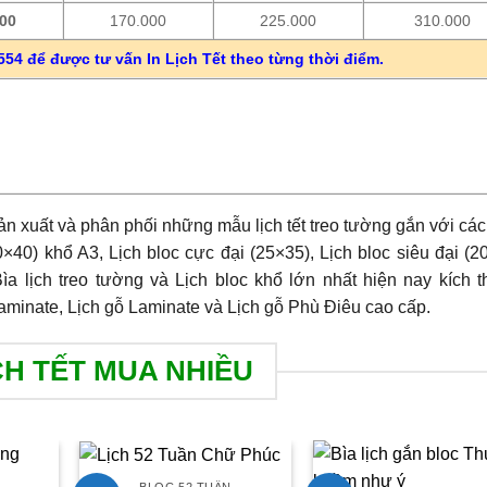
000
170.000
225.000
310.000
554 để được tư vấn In Lịch Tết theo từng thời điểm.
sản xuất và phân phối những mẫu lịch tết treo tường gắn với cá
0×40) khổ A3, Lịch bloc cực đại (25×35), Lịch bloc siêu đại (2
ìa lịch treo tường và Lịch bloc khổ lớn nhất hiện nay kích 
aminate, Lịch gỗ Laminate và Lịch gỗ Phù Điêu cao cấp.
CH TẾT MUA NHIỀU
BLOC 52 TUẦN