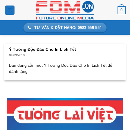
Bỏ
0
qua
nội
dung
TƯ VẤN & ĐẶT HÀNG: 0983 559 554
Ý Tưởng Độc Đáo Cho In Lịch Tết
01/09/2019
Bạn đang cần một Ý Tưởng Độc Đáo Cho In Lịch Tết để
dành tặng