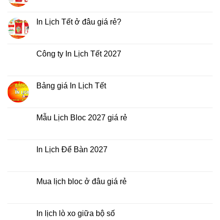
có
bình
luận
In Lịch Tết ở đâu giá rẻ?
ở
In
Không
Lịch
có
Tết
bình
giá
luận
Công ty In Lịch Tết 2027
rẻ
ở
nhất
In
Không
thời
Lịch
có
điểm
Tết
bình
nào?
ở
luận
Bảng giá In Lịch Tết
đâu
ở
giá
Công
Không
rẻ?
ty
có
In
bình
Lịch
luận
Mẫu Lịch Bloc 2027 giá rẻ
Tết
ở
2027
Bảng
Không
giá
có
In
bình
Lịch
luận
In Lịch Để Bàn 2027
Tết
ở
Mẫu
Không
Lịch
có
Bloc
bình
2027
luận
Mua lịch bloc ở đâu giá rẻ
giá
ở
rẻ
In
Không
Lịch
có
Để
bình
Bàn
luận
In lịch lò xo giữa bộ số
2027
ở