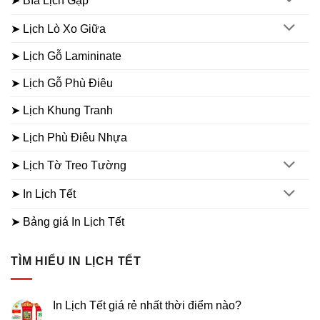
➤ Bìa Lịch Gập
➤ Lịch Lò Xo Giữa
➤ Lịch Gỗ Lamininate
➤ Lịch Gỗ Phù Điêu
➤ Lịch Khung Tranh
➤ Lịch Phù Điêu Nhựa
➤ Lịch Tờ Treo Tường
➤ In Lịch Tết
➤ Bảng giá In Lịch Tết
TÌM HIỂU IN LỊCH TẾT
In Lịch Tết giá rẻ nhất thời điểm nào?
Không