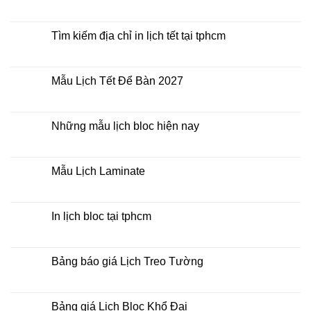
Mua
Không
lịch
có
bloc
bình
ở
luận
Tìm kiếm địa chỉ in lịch tết tại tphcm
đâu
ở
giá
In
Không
rẻ
lịch
có
lò
bình
xo
luận
Mẫu Lịch Tết Để Bàn 2027
giữa
ở
bộ
Tìm
Không
số
kiếm
có
địa
bình
chỉ
luận
Những mẫu lịch bloc hiện nay
in
ở
lịch
Mẫu
Không
tết
Lịch
có
tại
Tết
bình
tphcm
Để
luận
Mẫu Lịch Laminate
Bàn
ở
2027
Những
Không
mẫu
có
lịch
bình
bloc
luận
In lịch bloc tại tphcm
hiện
ở
nay
Mẫu
Không
Lịch
có
Laminate
bình
luận
Bảng báo giá Lịch Treo Tường
ở
In
Không
lịch
có
bloc
bình
tại
luận
Bảng giá Lịch Bloc Khổ Đại
tphcm
ở