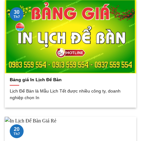
30
Th7
Bảng giá In Lịch Để Bàn
Lịch Để Bàn là Mẫu Lịch Tết được nhiều công ty, doanh
nghiệp chọn In
20
Th7