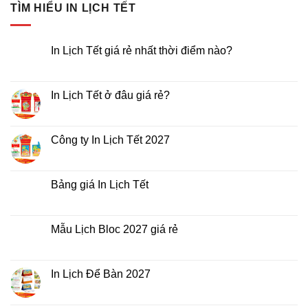
TÌM HIỂU IN LỊCH TẾT
In Lịch Tết giá rẻ nhất thời điểm nào?
Không
có
bình
luận
In Lịch Tết ở đâu giá rẻ?
ở
In
Không
Lịch
có
Tết
bình
giá
luận
Công ty In Lịch Tết 2027
rẻ
ở
nhất
In
Không
thời
Lịch
có
điểm
Tết
bình
nào?
ở
luận
Bảng giá In Lịch Tết
đâu
ở
giá
Công
Không
rẻ?
ty
có
In
bình
Lịch
luận
Mẫu Lịch Bloc 2027 giá rẻ
Tết
ở
2027
Bảng
Không
giá
có
In
bình
Lịch
luận
In Lịch Để Bàn 2027
Tết
ở
Mẫu
Không
Lịch
có
Bloc
bình