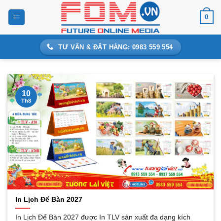
Bỏ
0
qua
nội
dung
TƯ VẤN & ĐẶT HÀNG: 0983 559 554
10
Th8
In Lịch Để Bàn 2027
In Lịch Để Bàn 2027 được In TLV sản xuất đa dạng kích