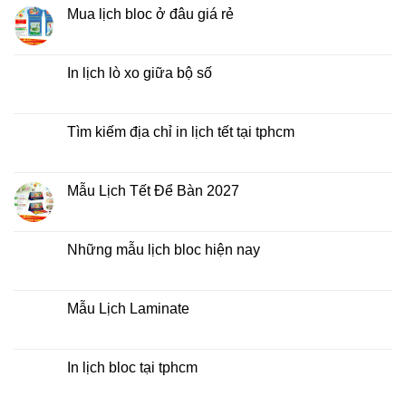
2027
luận
Mua lịch bloc ở đâu giá rẻ
giá
ở
rẻ
In
Không
Lịch
có
Để
bình
Bàn
luận
In lịch lò xo giữa bộ số
2027
ở
Mua
Không
lịch
có
bloc
bình
ở
luận
Tìm kiếm địa chỉ in lịch tết tại tphcm
đâu
ở
giá
In
Không
rẻ
lịch
có
lò
bình
xo
luận
Mẫu Lịch Tết Để Bàn 2027
giữa
ở
bộ
Tìm
Không
số
kiếm
có
địa
bình
chỉ
luận
Những mẫu lịch bloc hiện nay
in
ở
lịch
Mẫu
Không
tết
Lịch
có
tại
Tết
bình
tphcm
Để
luận
Mẫu Lịch Laminate
Bàn
ở
2027
Những
Không
mẫu
có
lịch
bình
bloc
luận
In lịch bloc tại tphcm
hiện
ở
nay
Mẫu
Không
Lịch
có