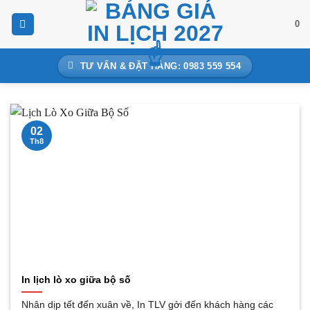
Bỏ
0
qua
nội
dung
TƯ VẤN & ĐẶT HÀNG: 0983 559 554
02
Th8
In lịch lò xo giữa bộ số
Nhân dịp tết đến xuân về, In TLV gởi đến khách hàng các