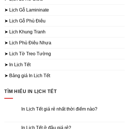
➤ Lịch Gỗ Lamininate
➤ Lịch Gỗ Phù Điêu
➤ Lịch Khung Tranh
➤ Lịch Phù Điêu Nhựa
➤ Lịch Tờ Treo Tường
➤ In Lịch Tết
➤ Bảng giá In Lịch Tết
TÌM HIỂU IN LỊCH TẾT
In Lịch Tết giá rẻ nhất thời điểm nào?
Không
có
bình
luận
In Lịch Tết ở đâu giá rẻ?