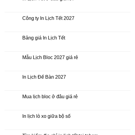
ở
In
Không
Lịch
có
Tết
bình
giá
luận
Công ty In Lịch Tết 2027
rẻ
ở
nhất
In
Không
thời
Lịch
có
điểm
Tết
bình
nào?
ở
luận
Bảng giá In Lịch Tết
đâu
ở
giá
Công
Không
rẻ?
ty
có
In
bình
Lịch
luận
Mẫu Lịch Bloc 2027 giá rẻ
Tết
ở
2027
Bảng
Không
giá
có
In
bình
Lịch
luận
In Lịch Để Bàn 2027
Tết
ở
Mẫu
Không
Lịch
có
Bloc
bình
2027
luận
Mua lịch bloc ở đâu giá rẻ
giá
ở
rẻ
In
Không
Lịch
có
Để
bình
Bàn
luận
In lịch lò xo giữa bộ số
2027
ở
Mua
Không
lịch
có
bloc
bình
ở
luận