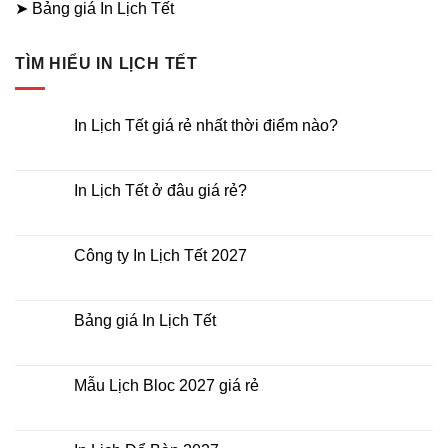
➤ Bảng giá In Lịch Tết
TÌM HIỂU IN LỊCH TẾT
In Lịch Tết giá rẻ nhất thời điểm nào?
Không
có
bình
luận
In Lịch Tết ở đâu giá rẻ?
ở
In
Không
Lịch
có
Tết
bình
giá
luận
Công ty In Lịch Tết 2027
rẻ
ở
nhất
In
Không
thời
Lịch
có
điểm
Tết
bình
nào?
ở
luận
Bảng giá In Lịch Tết
đâu
ở
giá
Công
Không
rẻ?
ty
có
In
bình
Lịch
luận
Mẫu Lịch Bloc 2027 giá rẻ
Tết
ở
2027
Bảng
Không
giá
có
In
bình
Lịch
luận