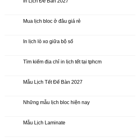
In Lịch Để Bàn 2027
Tết
ở
Mẫu
Không
Lịch
có
Bloc
bình
2027
luận
Mua lịch bloc ở đâu giá rẻ
giá
ở
rẻ
In
Không
Lịch
có
Để
bình
Bàn
luận
In lịch lò xo giữa bộ số
2027
ở
Mua
Không
lịch
có
bloc
bình
ở
luận
Tìm kiếm địa chỉ in lịch tết tại tphcm
đâu
ở
giá
In
Không
rẻ
lịch
có
lò
bình
xo
luận
Mẫu Lịch Tết Để Bàn 2027
giữa
ở
bộ
Tìm
Không
số
kiếm
có
địa
bình
chỉ
luận
Những mẫu lịch bloc hiện nay
in
ở
lịch
Mẫu
Không
tết
Lịch
có
tại
Tết
bình
tphcm
Để
luận
Mẫu Lịch Laminate
Bàn
ở
2027
Những
Không
mẫu
có
lịch
bình