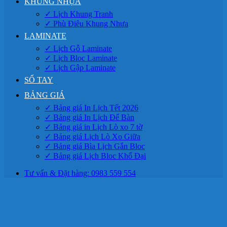
KHUNG NHỰA
✓ Lịch Khung Tranh
✓ Phù Điêu Khung Nhựa
LAMINATE
✓ Lịch Gỗ Laminate
✓ Lịch Bloc Laminate
✓ Lịch Gập Laminate
SỔ TAY
BẢNG GIÁ
✓ Bảng giá In Lịch Tết 2026
✓ Bảng giá In Lịch Để Bàn
✓ Bảng giá in Lịch Lò xo 7 tờ
✓ Bảng giá Lịch Lò Xo Giữa
✓ Bảng giá Bìa Lịch Gắn Bloc
✓ Bảng giá Lịch Bloc Khổ Đại
Tư vấn & Đặt hàng: 0983 559 554