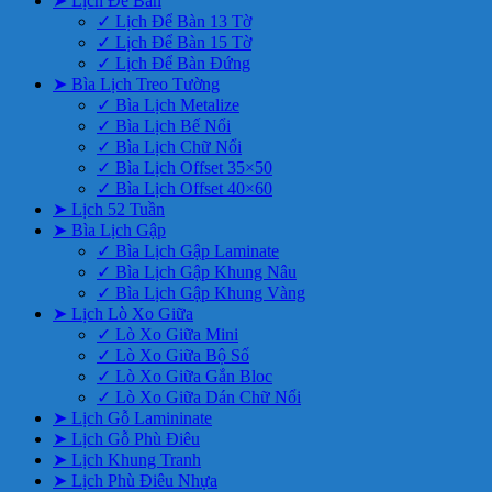
➤ Lịch Để Bàn
✓ Lịch Để Bàn 13 Tờ
✓ Lịch Để Bàn 15 Tờ
✓ Lịch Để Bàn Đứng
➤ Bìa Lịch Treo Tường
✓ Bìa Lịch Metalize
✓ Bìa Lịch Bế Nổi
✓ Bìa Lịch Chữ Nổi
✓ Bìa Lịch Offset 35×50
✓ Bìa Lịch Offset 40×60
➤ Lịch 52 Tuần
➤ Bìa Lịch Gập
✓ Bìa Lịch Gập Laminate
✓ Bìa Lịch Gập Khung Nâu
✓ Bìa Lịch Gập Khung Vàng
➤ Lịch Lò Xo Giữa
✓ Lò Xo Giữa Mini
✓ Lò Xo Giữa Bộ Số
✓ Lò Xo Giữa Gắn Bloc
✓ Lò Xo Giữa Dán Chữ Nổi
➤ Lịch Gỗ Lamininate
➤ Lịch Gỗ Phù Điêu
➤ Lịch Khung Tranh
➤ Lịch Phù Điêu Nhựa