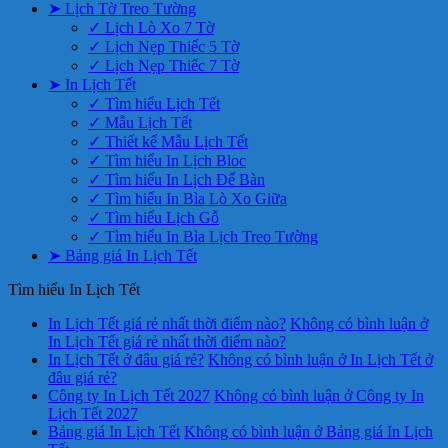
➤ Lịch Tờ Treo Tường
✓ Lịch Lò Xo 7 Tờ
✓ Lịch Nẹp Thiếc 5 Tờ
✓ Lịch Nẹp Thiếc 7 Tờ
➤ In Lịch Tết
✓ Tìm hiểu Lịch Tết
✓ Mẫu Lịch Tết
✓ Thiết kế Mẫu Lịch Tết
✓ Tìm hiểu In Lịch Bloc
✓ Tìm hiểu In Lịch Để Bàn
✓ Tìm hiểu In Bìa Lò Xo Giữa
✓ Tìm hiểu Lịch Gỗ
✓ Tìm hiểu In Bìa Lịch Treo Tường
➤ Bảng giá In Lịch Tết
Tìm hiểu In Lịch Tết
In Lịch Tết giá rẻ nhất thời điểm nào?
Không có bình luận
ở
In Lịch Tết giá rẻ nhất thời điểm nào?
In Lịch Tết ở đâu giá rẻ?
Không có bình luận
ở In Lịch Tết ở
đâu giá rẻ?
Công ty In Lịch Tết 2027
Không có bình luận
ở Công ty In
Lịch Tết 2027
Bảng giá In Lịch Tết
Không có bình luận
ở Bảng giá In Lịch