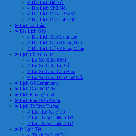
✓ Bìa Lịch Bế Nổi
✓ Bìa Lịch Chữ Nổi
✓ Bìa Lịch Offset 35×50
✓ Bìa Lịch Offset 40×60
➤ Lịch 52 Tuần
➤ Bìa Lịch Gập
✓ Bìa Lịch Gập Laminate
✓ Bìa Lịch Gập Khung Nâu
✓ Bìa Lịch Gập Khung Vàng
➤ Lịch Lò Xo Giữa
✓ Lò Xo Giữa Mini
✓ Lò Xo Giữa Bộ Số
✓ Lò Xo Giữa Gắn Bloc
✓ Lò Xo Giữa Dán Chữ Nổi
➤ Lịch Gỗ Lamininate
➤ Lịch Gỗ Phù Điêu
➤ Lịch Khung Tranh
➤ Lịch Phù Điêu Nhựa
➤ Lịch Tờ Treo Tường
✓ Lịch Lò Xo 7 Tờ
✓ Lịch Nẹp Thiếc 5 Tờ
✓ Lịch Nẹp Thiếc 7 Tờ
➤ In Lịch Tết
✓ Tìm hiểu Lịch Tết