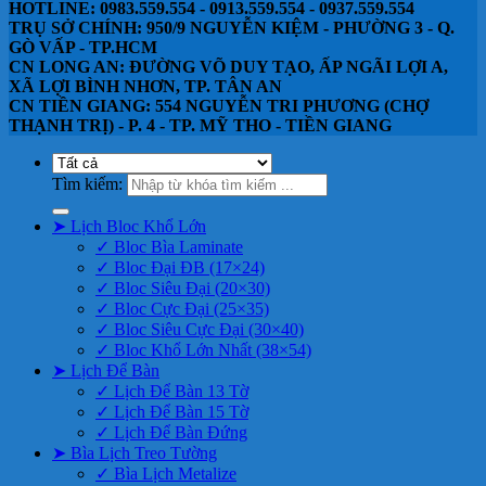
HOTLINE: 0983.559.554 - 0913.559.554 - 0937.559.554
TRỤ SỞ CHÍNH: 950/9 NGUYỄN KIỆM - PHƯỜNG 3 - Q.
GÒ VẤP - TP.HCM
CN LONG AN: ĐƯỜNG VÕ DUY TẠO, ẤP NGÃI LỢI A,
XÃ LỢI BÌNH NHƠN, TP. TÂN AN
CN TIỀN GIANG: 554 NGUYỄN TRI PHƯƠNG (CHỢ
THẠNH TRỊ) - P. 4 - TP. MỸ THO - TIỀN GIANG
Tìm kiếm:
➤ Lịch Bloc Khổ Lớn
✓ Bloc Bìa Laminate
✓ Bloc Đại ĐB (17×24)
✓ Bloc Siêu Đại (20×30)
✓ Bloc Cực Đại (25×35)
✓ Bloc Siêu Cực Đại (30×40)
✓ Bloc Khổ Lớn Nhất (38×54)
➤ Lịch Để Bàn
✓ Lịch Để Bàn 13 Tờ
✓ Lịch Để Bàn 15 Tờ
✓ Lịch Để Bàn Đứng
➤ Bìa Lịch Treo Tường
✓ Bìa Lịch Metalize