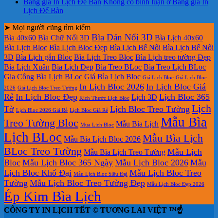
Bảng giá In Lịch Để Bàn
Không có bình luận
ở Bảng giá In
Lịch Để Bàn
➤ Mọi người cũng tìm kiếm
Bìa Dán Nổi 3D
Bìa 40x60
Bìa Chữ Nổi 3D
Bìa Lịch 40x60
Bìa Lịch Bloc
Bìa Lịch Bloc Đẹp
Bìa Lịch Bế Nổi
Bìa Lịch Bế Nổi
3D
Bìa Lịch gắn Bloc
Bìa Lịch Treo Bloc
Bìa Lịch treo tường Đẹp
Bìa Lịch Xuân
Bìa Lịch Đẹp
Bìa Treo BLoc
Bìa Treo Lịch BLoc
Gia Công Bìa Lịch BLoc
Giá Bìa Lịch Bloc
Giá Lịch Bloc
Giá Lịch Bloc
In Lịch Bloc 2026
In Lịch Bloc Giá
2026
Giá Lịch Bloc Treo Tường
Rẻ
In Lịch Bloc Đẹp
Lịch Bloc 365
Lịch 3D
Kích Thước Lịch Bloc
Lịch
Tờ
Lịch Bloc Treo Tường
Lịch Bloc 2026 Giá Rẻ
Lịch Bloc Giá Rẻ
Mẫu Bìa
Treo Tường Bloc
Mẫu Bìa Lịch
Mua Lich Bloc
Lịch BLoc
Mẫu Bìa Lịch
Mẫu Bìa Lịch Bloc 2026
BLoc Treo Tường
Mẫu Lịch
Mẫu Bìa Lịch Treo Tường
Bloc
Mẫu Lịch Bloc 365 Ngày
Mẫu Lịch Bloc 2026
Mẫu
Lịch Bloc Khổ Đại
Mẫu Lịch Bloc Treo
Mẫu Lịch Bloc Siêu Đại
Tường
Mẫu Lịch Bloc Treo Tường Đẹp
Mẫu Lịch Bloc Đẹp 2026
Ép Kim Bìa Lịch
CÔNG TY IN LỊCH TẾT © TƯƠNG LAI VIỆT ™☝️