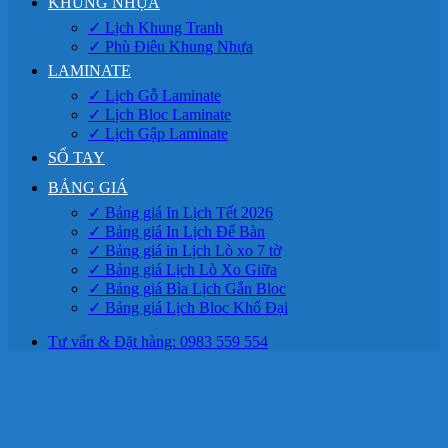
KHUNG NHỰA
✓ Lịch Khung Tranh
✓ Phù Điêu Khung Nhựa
LAMINATE
✓ Lịch Gỗ Laminate
✓ Lịch Bloc Laminate
✓ Lịch Gập Laminate
SỔ TAY
BẢNG GIÁ
✓ Bảng giá In Lịch Tết 2026
✓ Bảng giá In Lịch Để Bàn
✓ Bảng giá in Lịch Lò xo 7 tờ
✓ Bảng giá Lịch Lò Xo Giữa
✓ Bảng giá Bìa Lịch Gắn Bloc
✓ Bảng giá Lịch Bloc Khổ Đại
Tư vấn & Đặt hàng: 0983 559 554