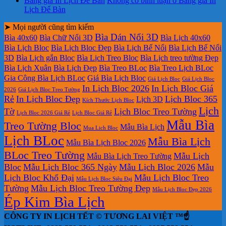
Bảng giá In Lịch Để Bàn
Không có bình luận
ở Bảng giá In
Lịch Để Bàn
➤ Mọi người cũng tìm kiếm
Bìa Dán Nổi 3D
Bìa 40x60
Bìa Chữ Nổi 3D
Bìa Lịch 40x60
Bìa Lịch Bloc
Bìa Lịch Bloc Đẹp
Bìa Lịch Bế Nổi
Bìa Lịch Bế Nổi
3D
Bìa Lịch gắn Bloc
Bìa Lịch Treo Bloc
Bìa Lịch treo tường Đẹp
Bìa Lịch Xuân
Bìa Lịch Đẹp
Bìa Treo BLoc
Bìa Treo Lịch BLoc
Gia Công Bìa Lịch BLoc
Giá Bìa Lịch Bloc
Giá Lịch Bloc
Giá Lịch Bloc
In Lịch Bloc 2026
In Lịch Bloc Giá
2026
Giá Lịch Bloc Treo Tường
Rẻ
In Lịch Bloc Đẹp
Lịch Bloc 365
Lịch 3D
Kích Thước Lịch Bloc
Lịch
Tờ
Lịch Bloc Treo Tường
Lịch Bloc 2026 Giá Rẻ
Lịch Bloc Giá Rẻ
Mẫu Bìa
Treo Tường Bloc
Mẫu Bìa Lịch
Mua Lich Bloc
Lịch BLoc
Mẫu Bìa Lịch
Mẫu Bìa Lịch Bloc 2026
BLoc Treo Tường
Mẫu Lịch
Mẫu Bìa Lịch Treo Tường
Bloc
Mẫu Lịch Bloc 365 Ngày
Mẫu Lịch Bloc 2026
Mẫu
Lịch Bloc Khổ Đại
Mẫu Lịch Bloc Treo
Mẫu Lịch Bloc Siêu Đại
Tường
Mẫu Lịch Bloc Treo Tường Đẹp
Mẫu Lịch Bloc Đẹp 2026
Ép Kim Bìa Lịch
CÔNG TY IN LỊCH TẾT © TƯƠNG LAI VIỆT ™☝️