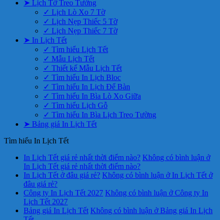
➤ Lịch Tờ Treo Tường
✓ Lịch Lò Xo 7 Tờ
✓ Lịch Nẹp Thiếc 5 Tờ
✓ Lịch Nẹp Thiếc 7 Tờ
➤ In Lịch Tết
✓ Tìm hiểu Lịch Tết
✓ Mẫu Lịch Tết
✓ Thiết kế Mẫu Lịch Tết
✓ Tìm hiểu In Lịch Bloc
✓ Tìm hiểu In Lịch Để Bàn
✓ Tìm hiểu In Bìa Lò Xo Giữa
✓ Tìm hiểu Lịch Gỗ
✓ Tìm hiểu In Bìa Lịch Treo Tường
➤ Bảng giá In Lịch Tết
Tìm hiểu In Lịch Tết
In Lịch Tết giá rẻ nhất thời điểm nào?
Không có bình luận
ở
In Lịch Tết giá rẻ nhất thời điểm nào?
In Lịch Tết ở đâu giá rẻ?
Không có bình luận
ở In Lịch Tết ở
đâu giá rẻ?
Công ty In Lịch Tết 2027
Không có bình luận
ở Công ty In
Lịch Tết 2027
Bảng giá In Lịch Tết
Không có bình luận
ở Bảng giá In Lịch
Tết