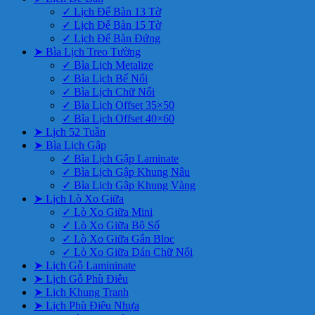
✓ Lịch Để Bàn 13 Tờ
✓ Lịch Để Bàn 15 Tờ
✓ Lịch Để Bàn Đứng
➤ Bìa Lịch Treo Tường
✓ Bìa Lịch Metalize
✓ Bìa Lịch Bế Nổi
✓ Bìa Lịch Chữ Nổi
✓ Bìa Lịch Offset 35×50
✓ Bìa Lịch Offset 40×60
➤ Lịch 52 Tuần
➤ Bìa Lịch Gập
✓ Bìa Lịch Gập Laminate
✓ Bìa Lịch Gập Khung Nâu
✓ Bìa Lịch Gập Khung Vàng
➤ Lịch Lò Xo Giữa
✓ Lò Xo Giữa Mini
✓ Lò Xo Giữa Bộ Số
✓ Lò Xo Giữa Gắn Bloc
✓ Lò Xo Giữa Dán Chữ Nổi
➤ Lịch Gỗ Lamininate
➤ Lịch Gỗ Phù Điêu
➤ Lịch Khung Tranh
➤ Lịch Phù Điêu Nhựa