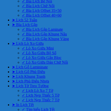
✓ Bìa Lịch Bế Nổi
✓ Bìa Lịch Chữ Nổi
✓ Bìa Lịch Offset 35×50
✓ Bìa Lịch Offset 40×60
➤ Lịch 52 Tuần
➤ Bìa Lịch Gập
✓ Bìa Lịch Gập Laminate
✓ Bìa Lịch Gập Khung Nâu
✓ Bìa Lịch Gập Khung Vàng
➤ Lịch Lò Xo Giữa
✓ Lò Xo Giữa Mini
✓ Lò Xo Giữa Bộ Số
✓ Lò Xo Giữa Gắn Bloc
✓ Lò Xo Giữa Dán Chữ Nổi
➤ Lịch Gỗ Lamininate
➤ Lịch Gỗ Phù Điêu
➤ Lịch Khung Tranh
➤ Lịch Phù Điêu Nhựa
➤ Lịch Tờ Treo Tường
✓ Lịch Lò Xo 7 Tờ
✓ Lịch Nẹp Thiếc 5 Tờ
✓ Lịch Nẹp Thiếc 7 Tờ
➤ In Lịch Tết
✓ Tìm hiểu Lịch Tết