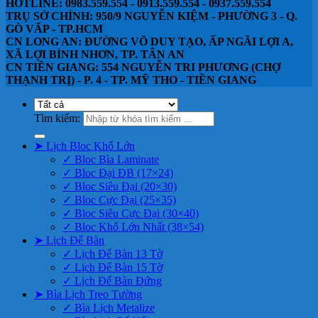
HOTLINE: 0983.559.554 - 0913.559.554 - 0937.559.554
TRỤ SỞ CHÍNH: 950/9 NGUYỄN KIỆM - PHƯỜNG 3 - Q.
GÒ VẤP - TP.HCM
CN LONG AN: ĐƯỜNG VÕ DUY TẠO, ẤP NGÃI LỢI A,
XÃ LỢI BÌNH NHƠN, TP. TÂN AN
CN TIỀN GIANG: 554 NGUYỄN TRI PHƯƠNG (CHỢ
THẠNH TRỊ) - P. 4 - TP. MỸ THO - TIỀN GIANG
Tìm kiếm:
➤ Lịch Bloc Khổ Lớn
✓ Bloc Bìa Laminate
✓ Bloc Đại ĐB (17×24)
✓ Bloc Siêu Đại (20×30)
✓ Bloc Cực Đại (25×35)
✓ Bloc Siêu Cực Đại (30×40)
✓ Bloc Khổ Lớn Nhất (38×54)
➤ Lịch Để Bàn
✓ Lịch Để Bàn 13 Tờ
✓ Lịch Để Bàn 15 Tờ
✓ Lịch Để Bàn Đứng
➤ Bìa Lịch Treo Tường
✓ Bìa Lịch Metalize