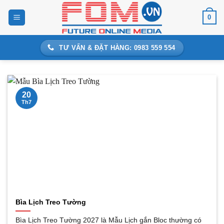
Bỏ
0
qua
nội
dung
TƯ VẤN & ĐẶT HÀNG: 0983 559 554
20
Th7
Bìa Lịch Treo Tường
Bìa Lịch Treo Tường 2027 là Mẫu Lịch gắn Bloc thường có