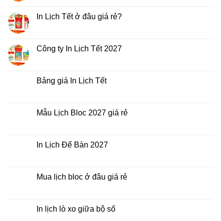
có
bình
luận
In Lịch Tết ở đâu giá rẻ?
ở
In
Không
Lịch
có
Tết
bình
giá
luận
Công ty In Lịch Tết 2027
rẻ
ở
nhất
In
Không
thời
Lịch
có
điểm
Tết
bình
nào?
ở
luận
Bảng giá In Lịch Tết
đâu
ở
giá
Công
Không
rẻ?
ty
có
In
bình
Lịch
luận
Mẫu Lịch Bloc 2027 giá rẻ
Tết
ở
2027
Bảng
Không
giá
có
In
bình
Lịch
luận
In Lịch Để Bàn 2027
Tết
ở
Mẫu
Không
Lịch
có
Bloc
bình
2027
luận
Mua lịch bloc ở đâu giá rẻ
giá
ở
rẻ
In
Không
Lịch
có
Để
bình
Bàn
luận
In lịch lò xo giữa bộ số
2027
ở
Mua
Không