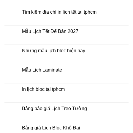
lịch
có
bloc
bình
ở
luận
Tìm kiếm địa chỉ in lịch tết tại tphcm
đâu
ở
giá
In
Không
rẻ
lịch
có
lò
bình
xo
luận
Mẫu Lịch Tết Để Bàn 2027
giữa
ở
bộ
Tìm
Không
số
kiếm
có
địa
bình
chỉ
luận
Những mẫu lịch bloc hiện nay
in
ở
lịch
Mẫu
Không
tết
Lịch
có
tại
Tết
bình
tphcm
Để
luận
Mẫu Lịch Laminate
Bàn
ở
2027
Những
Không
mẫu
có
lịch
bình
bloc
luận
In lịch bloc tại tphcm
hiện
ở
nay
Mẫu
Không
Lịch
có
Laminate
bình
luận
Bảng báo giá Lịch Treo Tường
ở
In
Không
lịch
có
bloc
bình
tại
luận
Bảng giá Lịch Bloc Khổ Đại
tphcm
ở