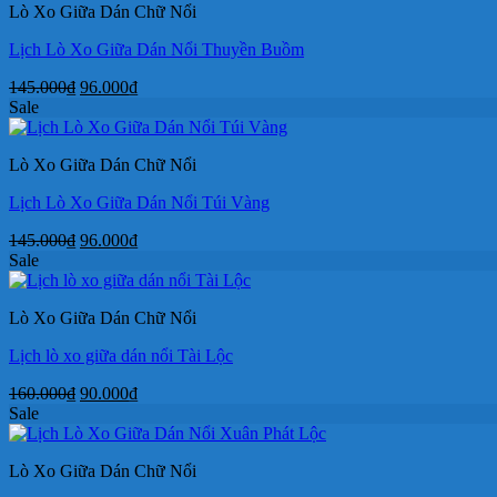
Lò Xo Giữa Dán Chữ Nổi
96.000₫.
Lịch Lò Xo Giữa Dán Nổi Thuyền Buồm
Giá
Giá
145.000
₫
96.000
₫
gốc
hiện
Sale
là:
tại
145.000₫.
là:
Lò Xo Giữa Dán Chữ Nổi
96.000₫.
Lịch Lò Xo Giữa Dán Nổi Túi Vàng
Giá
Giá
145.000
₫
96.000
₫
gốc
hiện
Sale
là:
tại
145.000₫.
là:
Lò Xo Giữa Dán Chữ Nổi
96.000₫.
Lịch lò xo giữa dán nổi Tài Lộc
Giá
Giá
160.000
₫
90.000
₫
gốc
hiện
Sale
là:
tại
160.000₫.
là:
Lò Xo Giữa Dán Chữ Nổi
90.000₫.