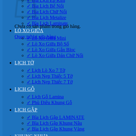
✓ Bìa Lịch Ép Kim
✓ Bìa Lịch Bế Nổi
✓ Bìa Lịch Chữ Nổi
✓ Bìa Lịch Metalize
✓ Bìa Lịch Laminate
Chưa có sản phẩm trong giỏ hàng.
LÒ XO GIỮA
Quay trở lại cửa hàng
✓ Lò Xo Giữa Mini
✓ Lò Xo Giữa Bộ Số
✓ Lò Xo Giữa Gắn Bloc
✓ Lò Xo Giữa Dán Chữ Nổi
LỊCH TỜ
✓ Lịch Lò Xo 7 Tờ
✓ Lịch Nẹp Thiếc 5 Tờ
✓ Lịch Nẹp Thiếc 7 Tờ
LỊCH GỖ
✓ Lịch Gỗ Lamina
✓ Phù Điêu Khung Gỗ
LỊCH GẬP
✓ Bìa Lịch Gập LAMINATE
✓ Bìa Lịch Gập Khung Nâu
✓ Bìa Lịch Gập Khung Vàng