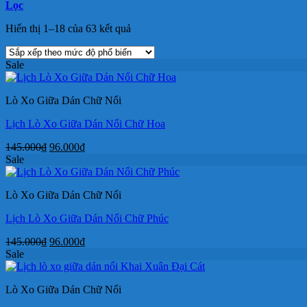
Lọc
Đã
Hiển thị 1–18 của 63 kết quả
sắp
xếp
Sale
theo
mức
độ
Lò Xo Giữa Dán Chữ Nổi
phổ
biến
Lịch Lò Xo Giữa Dán Nổi Chữ Hoa
Giá
Giá
145.000
₫
96.000
₫
gốc
hiện
Sale
là:
tại
145.000₫.
là:
Lò Xo Giữa Dán Chữ Nổi
96.000₫.
Lịch Lò Xo Giữa Dán Nổi Chữ Phúc
Giá
Giá
145.000
₫
96.000
₫
gốc
hiện
Sale
là:
tại
145.000₫.
là:
Lò Xo Giữa Dán Chữ Nổi
96.000₫.