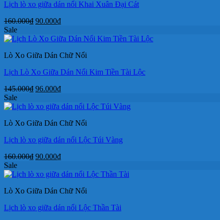
Lịch lò xo giữa dán nổi Khai Xuân Đại Cát
Giá
Giá
160.000
₫
90.000
₫
gốc
hiện
Sale
là:
tại
160.000₫.
là:
Lò Xo Giữa Dán Chữ Nổi
90.000₫.
Lịch Lò Xo Giữa Dán Nổi Kim Tiền Tài Lộc
Giá
Giá
145.000
₫
96.000
₫
gốc
hiện
Sale
là:
tại
145.000₫.
là:
Lò Xo Giữa Dán Chữ Nổi
96.000₫.
Lịch lò xo giữa dán nổi Lộc Túi Vàng
Giá
Giá
160.000
₫
90.000
₫
gốc
hiện
Sale
là:
tại
160.000₫.
là:
Lò Xo Giữa Dán Chữ Nổi
90.000₫.
Lịch lò xo giữa dán nổi Lộc Thần Tài