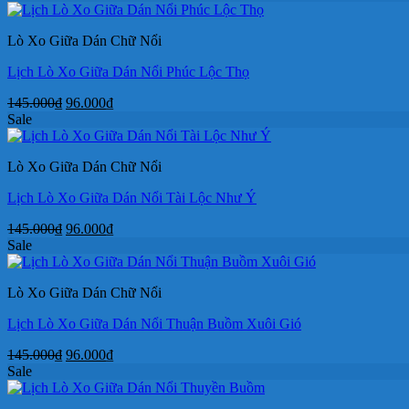
là:
tại
145.000₫.
là:
Lò Xo Giữa Dán Chữ Nổi
96.000₫.
Lịch Lò Xo Giữa Dán Nổi Phúc Lộc Thọ
Giá
Giá
145.000
₫
96.000
₫
gốc
hiện
Sale
là:
tại
145.000₫.
là:
Lò Xo Giữa Dán Chữ Nổi
96.000₫.
Lịch Lò Xo Giữa Dán Nổi Tài Lộc Như Ý
Giá
Giá
145.000
₫
96.000
₫
gốc
hiện
Sale
là:
tại
145.000₫.
là:
Lò Xo Giữa Dán Chữ Nổi
96.000₫.
Lịch Lò Xo Giữa Dán Nổi Thuận Buồm Xuôi Gió
Giá
Giá
145.000
₫
96.000
₫
gốc
hiện
Sale
là:
tại
145.000₫.
là: