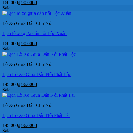
Giá
Giá
160.000
₫
90.000
₫
gốc
hiện
Sale
là:
tại
160.000₫.
là:
Lò Xo Giữa Dán Chữ Nổi
90.000₫.
Lịch lò xo giữa dán nổi Lộc Xuân
Giá
Giá
160.000
₫
90.000
₫
gốc
hiện
Sale
là:
tại
160.000₫.
là:
Lò Xo Giữa Dán Chữ Nổi
90.000₫.
Lịch Lò Xo Giữa Dán Nổi Phát Lộc
Giá
Giá
145.000
₫
96.000
₫
gốc
hiện
Sale
là:
tại
145.000₫.
là:
Lò Xo Giữa Dán Chữ Nổi
96.000₫.
Lịch Lò Xo Giữa Dán Nổi Phát Tài
Giá
Giá
145.000
₫
96.000
₫
gốc
hiện
Sale