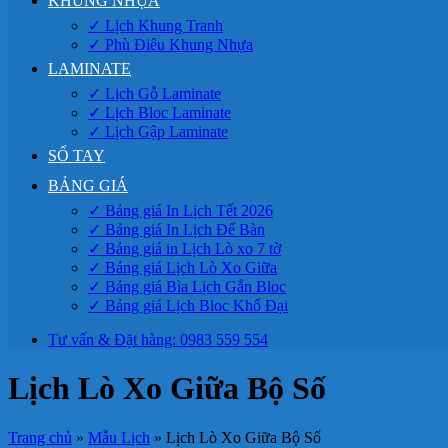
KHUNG NHỰA
✓ Lịch Khung Tranh
✓ Phù Điêu Khung Nhựa
LAMINATE
✓ Lịch Gỗ Laminate
✓ Lịch Bloc Laminate
✓ Lịch Gập Laminate
SỔ TAY
BẢNG GIÁ
✓ Bảng giá In Lịch Tết 2026
✓ Bảng giá In Lịch Để Bàn
✓ Bảng giá in Lịch Lò xo 7 tờ
✓ Bảng giá Lịch Lò Xo Giữa
✓ Bảng giá Bìa Lịch Gắn Bloc
✓ Bảng giá Lịch Bloc Khổ Đại
Tư vấn & Đặt hàng: 0983 559 554
Lịch Lò Xo Giữa Bộ Số
Trang chủ
»
Mẫu Lịch
»
Lịch Lò Xo Giữa Bộ Số