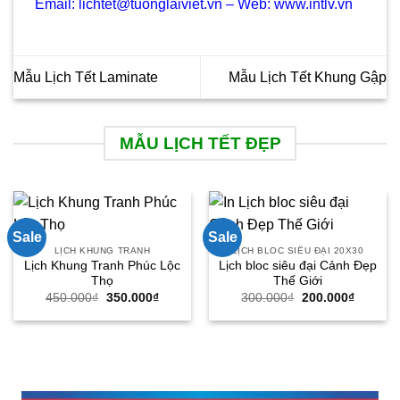
Email: lichtet@tuonglaiviet.vn – Web: www.intlv.vn
Mẫu Lịch Tết Laminate
Mẫu Lịch Tết Khung Gập
MẪU LỊCH TẾT ĐẸP
Sale
Sale
LỊCH KHUNG TRANH
LỊCH BLOC SIÊU ĐẠI 20X30
Lịch Khung Tranh Phúc Lộc
Lịch bloc siêu đại Cảnh Đẹp
Thọ
Thế Giới
Giá
Giá
Giá
Giá
450.000
₫
350.000
₫
300.000
₫
200.000
₫
gốc
hiện
gốc
hiện
là:
tại
là:
tại
450.000₫.
là:
300.000₫.
là:
350.000₫.
200.000