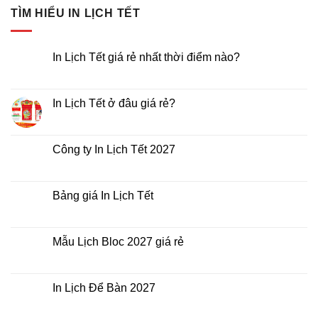
TÌM HIỂU IN LỊCH TẾT
In Lịch Tết giá rẻ nhất thời điểm nào?
Không
có
bình
luận
In Lịch Tết ở đâu giá rẻ?
ở
In
Không
Lịch
có
Tết
bình
giá
luận
Công ty In Lịch Tết 2027
rẻ
ở
nhất
In
Không
thời
Lịch
có
điểm
Tết
bình
nào?
ở
luận
Bảng giá In Lịch Tết
đâu
ở
giá
Công
Không
rẻ?
ty
có
In
bình
Lịch
luận
Mẫu Lịch Bloc 2027 giá rẻ
Tết
ở
2027
Bảng
Không
giá
có
In
bình
Lịch
luận
In Lịch Để Bàn 2027
Tết
ở
Mẫu
Không
Lịch
có