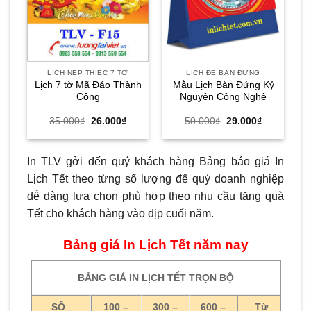
LỊCH NẸP THIẾC 7 TỜ
LỊCH ĐỂ BÀN ĐỨNG
Lịch 7 tờ Mã Đáo Thành
Mẫu Lịch Bàn Đứng Kỷ
Công
Nguyên Công Nghệ
Giá
Giá
Giá
Giá
35.000
₫
26.000
₫
50.000
₫
29.000
₫
gốc
hiện
gốc
hiện
là:
tại
là:
tại
35.000₫.
là:
50.000₫.
là:
26.000₫.
29.000₫.
In TLV gởi đến quý khách hàng Bảng báo giá In
Lịch Tết theo từng số lượng để quý doanh nghiệp
dễ dàng lựa chọn phù hợp theo nhu cầu tặng quà
Tết cho khách hàng vào dịp cuối năm.
Bảng giá In Lịch Tết năm nay
BẢNG GIÁ IN LỊCH TẾT TRỌN BỘ
SỐ
100 –
300 –
600 –
Từ