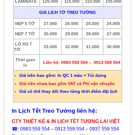
LAMINATE
120.000
115.000
110.000
105.000
GIÁ LỊCH TỜ TREO TƯỜNG
NẸP 5 TỜ
27.000
26.000
25.000
24.000
NẸP 7 TỜ
30.000
29.000
28.000
27.000
LÒ XO 7
33.000
32.000
31.000
30.000
TỜ
Thời gian
Liên hệ: 0983 559 554 – 0913 559 554
in
Giá trên bao gồm: In QC 1 màu + Túi đựng
Giá trên chưa bao gồm VAT và Phí vận chuyển
Giá có thể thay đổi theo từng thời điểm đặt lịch
In Lịch Tết Treo Tường liên hệ:
CTY THIẾT KẾ & IN LỊCH TẾT TƯƠNG LAI VIỆT
☎: 0983 559 554 – 0913 559 554 – 0937 559 554