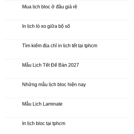
Bloc
bình
2027
luận
Mua lịch bloc ở đâu giá rẻ
giá
ở
rẻ
In
Không
Lịch
có
Để
bình
Bàn
luận
In lịch lò xo giữa bộ số
2027
ở
Mua
Không
lịch
có
bloc
bình
ở
luận
Tìm kiếm địa chỉ in lịch tết tại tphcm
đâu
ở
giá
In
Không
rẻ
lịch
có
lò
bình
xo
luận
Mẫu Lịch Tết Để Bàn 2027
giữa
ở
bộ
Tìm
Không
số
kiếm
có
địa
bình
chỉ
luận
Những mẫu lịch bloc hiện nay
in
ở
lịch
Mẫu
Không
tết
Lịch
có
tại
Tết
bình
tphcm
Để
luận
Mẫu Lịch Laminate
Bàn
ở
2027
Những
Không
mẫu
có
lịch
bình
bloc
luận
In lịch bloc tại tphcm
hiện
ở
nay
Mẫu
Không
Lịch
có