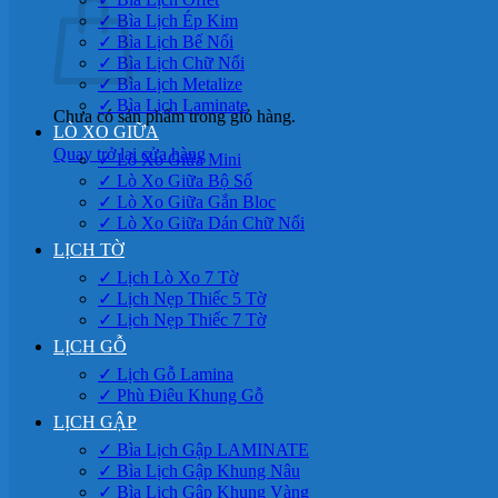
✓ Bìa Lịch Ép Kim
✓ Bìa Lịch Bế Nổi
✓ Bìa Lịch Chữ Nổi
✓ Bìa Lịch Metalize
✓ Bìa Lịch Laminate
Chưa có sản phẩm trong giỏ hàng.
LÒ XO GIỮA
Quay trở lại cửa hàng
✓ Lò Xo Giữa Mini
✓ Lò Xo Giữa Bộ Số
✓ Lò Xo Giữa Gắn Bloc
✓ Lò Xo Giữa Dán Chữ Nổi
LỊCH TỜ
✓ Lịch Lò Xo 7 Tờ
✓ Lịch Nẹp Thiếc 5 Tờ
✓ Lịch Nẹp Thiếc 7 Tờ
LỊCH GỖ
✓ Lịch Gỗ Lamina
✓ Phù Điêu Khung Gỗ
LỊCH GẬP
✓ Bìa Lịch Gập LAMINATE
✓ Bìa Lịch Gập Khung Nâu
✓ Bìa Lịch Gập Khung Vàng