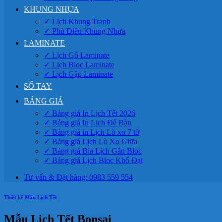
KHUNG NHỰA
✓ Lịch Khung Tranh
✓ Phù Điêu Khung Nhựa
LAMINATE
✓ Lịch Gỗ Laminate
✓ Lịch Bloc Laminate
✓ Lịch Gập Laminate
SỔ TAY
BẢNG GIÁ
✓ Bảng giá In Lịch Tết 2026
✓ Bảng giá In Lịch Để Bàn
✓ Bảng giá in Lịch Lò xo 7 tờ
✓ Bảng giá Lịch Lò Xo Giữa
✓ Bảng giá Bìa Lịch Gắn Bloc
✓ Bảng giá Lịch Bloc Khổ Đại
Tư vấn & Đặt hàng: 0983 559 554
Thiết kế Mẫu Lịch Tết
Mẫu Lịch Tết Bonsai