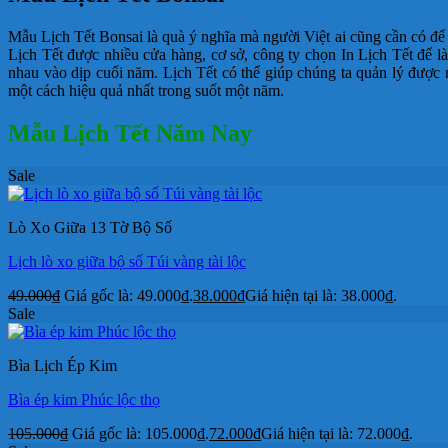
Mẫu Lịch Tết Bonsai là quà ý nghĩa mà người Việt ai cũng cần có đ
Lịch Tết được nhiều cửa hàng, cơ sở, công ty chọn In Lịch Tết để l
nhau vào dịp cuối năm. Lịch Tết có thể giúp chúng ta quản lý được
một cách hiệu quả nhất trong suốt một năm.
Mẫu Lịch Tết Năm Nay
Sale
Lò Xo Giữa 13 Tờ Bộ Số
Lịch lò xo giữa bộ số Túi vàng tài lộc
49.000
₫
Giá gốc là: 49.000₫.
38.000
₫
Giá hiện tại là: 38.000₫.
Sale
Bìa Lịch Ép Kim
Bìa ép kim Phúc lộc thọ
105.000
₫
Giá gốc là: 105.000₫.
72.000
₫
Giá hiện tại là: 72.000₫.