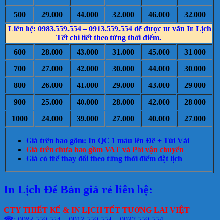
500
29.000
44.000
32.000
46.000
32.000
Liên hệ: 0983.559.554 – 0913.559.554 để được tư vấn In Lịch
Tết chi tiết theo từng thời điểm.
600
28.000
43.000
31.000
45.000
31.000
700
27.000
42.000
30.000
44.000
30.000
800
26.000
41.000
29.000
43.000
29.000
900
25.000
40.000
28.000
42.000
28.000
1000
24.000
39.000
27.000
40.000
27.000
Giá trên bao gồm: In QC 1 màu lên Đế + Túi Vải
Giá trên chưa bao gồm VAT và Phí vận chuyển
Giá có thể thay đổi theo từng thời điểm đặt lịch
In Lịch Để Bàn giá rẻ liên hệ:
CTY THIẾT KẾ & IN LỊCH TẾT TƯƠNG LAI VIỆT
☎: 0983 559 554 – 0913 559 554 – 0937 559 554