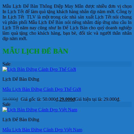
Mẫu Lịch Để Bàn Thông Điệp May Mắn được nhiều đơn vị chọn
In Lịch Tết để làm quà tặng khách hàng nhân dịp năm mới. Công ty
In Lịch Tết TLV là một trong các nhà sản xuất Lịch Tết nói chung
và phân phối Mẫu Lịch Để Bàn nói riêng nhằm đáp ứng nhu cầu In
Lịch Tết năm nay cũng như In Để Lịch Bàn cho quý doanh nghiệp
làm quà tặng cho khách hàng, bạn bè, đối tác và người thân nhân
dịp năm mới.
MẪU LỊCH ĐỂ BÀN
Sale
Lịch Để Bàn Đứng
Mẫu Lịch Bàn Đứng Cảnh Đẹp Thế Giới
50.000
₫
Giá gốc là: 50.000₫.
29.000
₫
Giá hiện tại là: 29.000₫.
Sale
Lịch Để Bàn Đứng
Mẫu Lịch Bàn Đứng Cảnh Đẹp Việt Nam