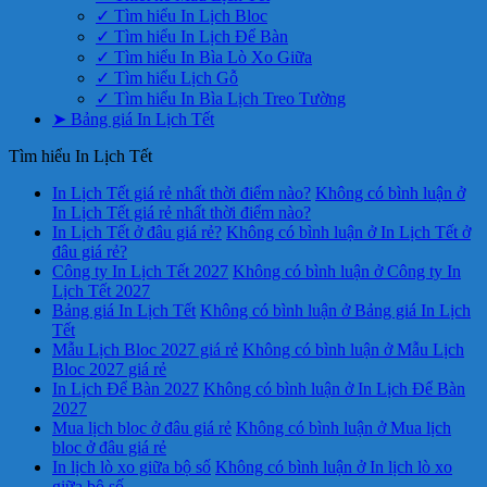
✓ Tìm hiểu In Lịch Bloc
✓ Tìm hiểu In Lịch Để Bàn
✓ Tìm hiểu In Bìa Lò Xo Giữa
✓ Tìm hiểu Lịch Gỗ
✓ Tìm hiểu In Bìa Lịch Treo Tường
➤ Bảng giá In Lịch Tết
Tìm hiểu In Lịch Tết
In Lịch Tết giá rẻ nhất thời điểm nào?
Không có bình luận
ở
In Lịch Tết giá rẻ nhất thời điểm nào?
In Lịch Tết ở đâu giá rẻ?
Không có bình luận
ở In Lịch Tết ở
đâu giá rẻ?
Công ty In Lịch Tết 2027
Không có bình luận
ở Công ty In
Lịch Tết 2027
Bảng giá In Lịch Tết
Không có bình luận
ở Bảng giá In Lịch
Tết
Mẫu Lịch Bloc 2027 giá rẻ
Không có bình luận
ở Mẫu Lịch
Bloc 2027 giá rẻ
In Lịch Để Bàn 2027
Không có bình luận
ở In Lịch Để Bàn
2027
Mua lịch bloc ở đâu giá rẻ
Không có bình luận
ở Mua lịch
bloc ở đâu giá rẻ
In lịch lò xo giữa bộ số
Không có bình luận
ở In lịch lò xo
giữa bộ số