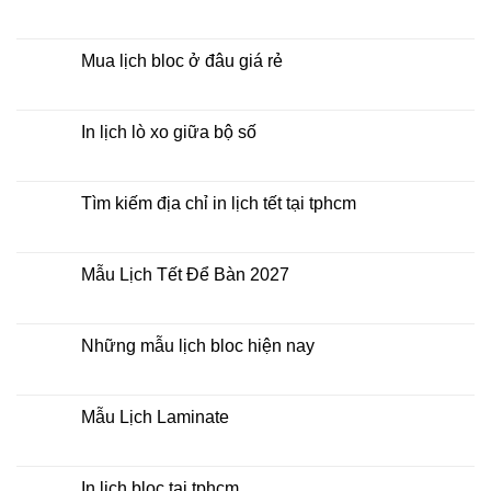
Mẫu
Không
Lịch
có
Bloc
bình
2027
luận
Mua lịch bloc ở đâu giá rẻ
giá
ở
rẻ
In
Không
Lịch
có
Để
bình
Bàn
luận
In lịch lò xo giữa bộ số
2027
ở
Mua
Không
lịch
có
bloc
bình
ở
luận
Tìm kiếm địa chỉ in lịch tết tại tphcm
đâu
ở
giá
In
Không
rẻ
lịch
có
lò
bình
xo
luận
Mẫu Lịch Tết Để Bàn 2027
giữa
ở
bộ
Tìm
Không
số
kiếm
có
địa
bình
chỉ
luận
Những mẫu lịch bloc hiện nay
in
ở
lịch
Mẫu
Không
tết
Lịch
có
tại
Tết
bình
tphcm
Để
luận
Mẫu Lịch Laminate
Bàn
ở
2027
Những
Không
mẫu
có
lịch
bình
bloc
luận
In lịch bloc tại tphcm