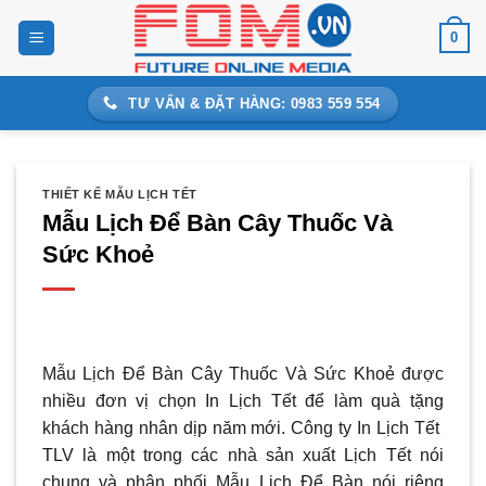
Bỏ
0
qua
nội
dung
TƯ VẤN & ĐẶT HÀNG: 0983 559 554
THIẾT KẾ MẪU LỊCH TẾT
Mẫu Lịch Để Bàn Cây Thuốc Và
Sức Khoẻ
Mẫu Lịch Để Bàn Cây Thuốc Và Sức Khoẻ được
nhiều đơn vị chọn In Lịch Tết để làm quà tặng
khách hàng nhân dịp năm mới. Công ty In Lịch Tết
TLV là một trong các nhà sản xuất Lịch Tết nói
chung và phân phối Mẫu Lịch Để Bàn nói riêng