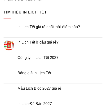
TÌM HIỂU IN LỊCH TẾT
In Lịch Tết giá rẻ nhất thời điểm nào?
Không
có
bình
luận
In Lịch Tết ở đâu giá rẻ?
ở
In
Không
Lịch
có
Tết
bình
giá
luận
Công ty In Lịch Tết 2027
rẻ
ở
nhất
In
Không
thời
Lịch
có
điểm
Tết
bình
nào?
ở
luận
Bảng giá In Lịch Tết
đâu
ở
giá
Công
Không
rẻ?
ty
có
In
bình
Lịch
luận
Mẫu Lịch Bloc 2027 giá rẻ
Tết
ở
2027
Bảng
Không
giá
có
In
bình
Lịch
luận
In Lịch Để Bàn 2027
Tết
ở