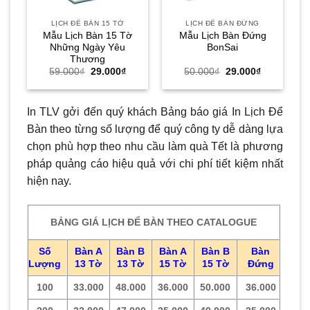
LỊCH ĐỂ BÀN 15 TỜ
LỊCH ĐỂ BÀN ĐỨNG
Mẫu Lịch Bàn 15 Tờ
Mẫu Lịch Bàn Đứng
Những Ngày Yêu
BonSai
Thương
Giá
Giá
Giá
Giá
59.000
₫
29.000
₫
50.000
₫
29.000
₫
gốc
hiện
gốc
hiện
là:
tại
là:
tại
59.000₫.
là:
50.000₫.
là:
29.000₫.
29.000₫.
In TLV gởi đến quý khách Bảng báo giá In Lịch Để
Bàn theo từng số lượng để quý công ty dễ dàng lựa
chọn phù hợp theo nhu cầu làm quà Tết là phương
pháp quảng cáo hiệu quả với chi phí tiết kiệm nhất
hiện nay.
BẢNG GIÁ LỊCH ĐỂ BÀN THEO CATALOGUE
Số
Bàn A
Bàn B
Bàn A
Bàn B
Bàn
Lượng
13 Tờ
13 Tờ
15 Tờ
15 Tờ
Đứng
100
33.000
48.000
36.000
50.000
36.000