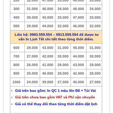
200
32.000
47.000
35.000
49.000
35.000
300
31.000
46.000
34.000
48.000
34.000
400
30.000
45.000
33.000
47.000
33.000
500
29.000
44.000
32.000
46.000
32.000
Liên hệ: 0983.559.554 – 0913.559.554 để được tư
vấn In Lịch Tết chi tiết theo từng thời điểm.
600
28.000
43.000
31.000
45.000
31.000
700
27.000
42.000
30.000
44.000
30.000
800
26.000
41.000
29.000
43.000
29.000
900
25.000
40.000
28.000
42.000
28.000
1000
24.000
39.000
27.000
40.000
27.000
Giá trên bao gồm: In QC 1 màu lên Đế + Túi Vải
Giá trên chưa bao gồm VAT và Phí vận chuyển
Giá có thể thay đổi theo từng thời điểm đặt lịch