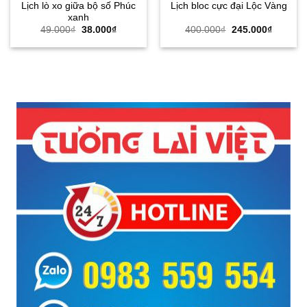
Lịch lò xo giữa bộ số Phúc
Lịch bloc cực đại Lộc Vàng
xanh
Giá
Giá
Giá
Giá
49.000
₫
38.000
₫
400.000
₫
245.000
₫
gốc
hiện
gốc
hiện
là:
tại
là:
tại
49.000₫.
là:
400.000₫.
là:
38.000₫.
245.000