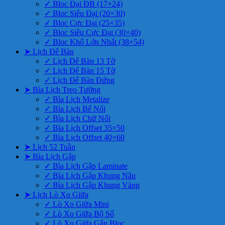
✓ Bloc Đại ĐB (17×24)
✓ Bloc Siêu Đại (20×30)
✓ Bloc Cực Đại (25×35)
✓ Bloc Siêu Cực Đại (30×40)
✓ Bloc Khổ Lớn Nhất (38×54)
➤ Lịch Để Bàn
✓ Lịch Để Bàn 13 Tờ
✓ Lịch Để Bàn 15 Tờ
✓ Lịch Để Bàn Đứng
➤ Bìa Lịch Treo Tường
✓ Bìa Lịch Metalize
✓ Bìa Lịch Bế Nổi
✓ Bìa Lịch Chữ Nổi
✓ Bìa Lịch Offset 35×50
✓ Bìa Lịch Offset 40×60
➤ Lịch 52 Tuần
➤ Bìa Lịch Gập
✓ Bìa Lịch Gập Laminate
✓ Bìa Lịch Gập Khung Nâu
✓ Bìa Lịch Gập Khung Vàng
➤ Lịch Lò Xo Giữa
✓ Lò Xo Giữa Mini
✓ Lò Xo Giữa Bộ Số
✓ Lò Xo Giữa Gắn Bloc