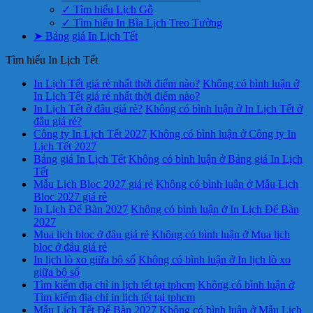
✓ Tìm hiểu Lịch Gỗ
✓ Tìm hiểu In Bìa Lịch Treo Tường
➤ Bảng giá In Lịch Tết
Tìm hiểu In Lịch Tết
In Lịch Tết giá rẻ nhất thời điểm nào?
Không có bình luận
ở
In Lịch Tết giá rẻ nhất thời điểm nào?
In Lịch Tết ở đâu giá rẻ?
Không có bình luận
ở In Lịch Tết ở
đâu giá rẻ?
Công ty In Lịch Tết 2027
Không có bình luận
ở Công ty In
Lịch Tết 2027
Bảng giá In Lịch Tết
Không có bình luận
ở Bảng giá In Lịch
Tết
Mẫu Lịch Bloc 2027 giá rẻ
Không có bình luận
ở Mẫu Lịch
Bloc 2027 giá rẻ
In Lịch Để Bàn 2027
Không có bình luận
ở In Lịch Để Bàn
2027
Mua lịch bloc ở đâu giá rẻ
Không có bình luận
ở Mua lịch
bloc ở đâu giá rẻ
In lịch lò xo giữa bộ số
Không có bình luận
ở In lịch lò xo
giữa bộ số
Tìm kiếm địa chỉ in lịch tết tại tphcm
Không có bình luận
ở
Tìm kiếm địa chỉ in lịch tết tại tphcm
Mẫu Lịch Tết Để Bàn 2027
Không có bình luận
ở Mẫu Lịch