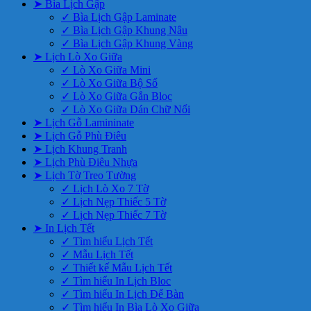
➤ Bìa Lịch Gập
✓ Bìa Lịch Gập Laminate
✓ Bìa Lịch Gập Khung Nâu
✓ Bìa Lịch Gập Khung Vàng
➤ Lịch Lò Xo Giữa
✓ Lò Xo Giữa Mini
✓ Lò Xo Giữa Bộ Số
✓ Lò Xo Giữa Gắn Bloc
✓ Lò Xo Giữa Dán Chữ Nổi
➤ Lịch Gỗ Lamininate
➤ Lịch Gỗ Phù Điêu
➤ Lịch Khung Tranh
➤ Lịch Phù Điêu Nhựa
➤ Lịch Tờ Treo Tường
✓ Lịch Lò Xo 7 Tờ
✓ Lịch Nẹp Thiếc 5 Tờ
✓ Lịch Nẹp Thiếc 7 Tờ
➤ In Lịch Tết
✓ Tìm hiểu Lịch Tết
✓ Mẫu Lịch Tết
✓ Thiết kế Mẫu Lịch Tết
✓ Tìm hiểu In Lịch Bloc
✓ Tìm hiểu In Lịch Để Bàn
✓ Tìm hiểu In Bìa Lò Xo Giữa