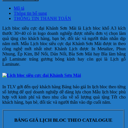
Mô tả
Thông tin bổ sung
THÔNG TIN THANH TOÁN
Lịch bloc siêu cực đại Khánh Sơn Mài là Lịch bloc khổ A3 kích
thước 30×40 có in logo doanh nghiệp được nhiều đơn vị chọn làm
quà tặng cho khách hàng, bạn bè, đối tác và người thân nhân dịp
năm mới.
Mẫu Lịch bloc siêu cực đại Khánh Sơn Mài
được in theo
công nghệ mới nhất như: Khánh Lịch được In Metalize, Phun
Nhung, Ép Kim, Bế Nổi, Dán Nổi, Bìa Sơn Mài hay Bìa làm bằng
gỗ Laminate tráng gương bóng kính hay còn gọi là Lịch gỗ
Laminate.
In TLV gởi đến quý khách hàng Bảng báo giá In lịch bloc theo từng
số lượng để quý doanh nghiệp dễ dàng lựa chọn Mẫu lịch bloc phù
hợp với kinh phí và theo nhu cầu về số lượng quà tặng Tết cho
khách hàng, bạn bè, đối tác và người thân vào dịp cuối năm.
BẢNG GIÁ LỊCH BLOC THEO CATALOGUE