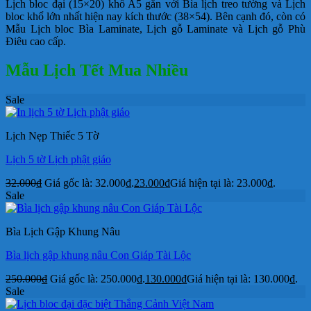
Lịch bloc đại (15×20) khổ A5 gắn với Bìa lịch treo tường và Lịch
bloc khổ lớn nhất hiện nay kích thước (38×54). Bên cạnh đó, còn có
Mẫu Lịch bloc Bìa Laminate, Lịch gỗ Laminate và Lịch gỗ Phù
Điêu cao cấp.
Mẫu Lịch Tết Mua Nhiều
Sale
Lịch Nẹp Thiếc 5 Tờ
Lịch 5 tờ Lịch phật giáo
32.000
₫
Giá gốc là: 32.000₫.
23.000
₫
Giá hiện tại là: 23.000₫.
Sale
Bìa Lịch Gập Khung Nâu
Bìa lịch gập khung nâu Con Giáp Tài Lộc
250.000
₫
Giá gốc là: 250.000₫.
130.000
₫
Giá hiện tại là: 130.000₫.
Sale