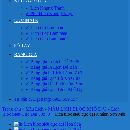
KHUNG NHỰA
✓ Lịch Khung Tranh
✓ Phù Điêu Khung Nhựa
LAMINATE
✓ Lịch Gỗ Laminate
✓ Lịch Bloc Laminate
✓ Lịch Gập Laminate
SỔ TAY
BẢNG GIÁ
✓ Bảng giá In Lịch Tết 2026
✓ Bảng giá In Lịch Để Bàn
✓ Bảng giá in Lịch Lò xo 7 tờ
✓ Bảng giá Lịch Lò Xo Giữa
✓ Bảng giá Bìa Lịch Gắn Bloc
✓ Bảng giá Lịch Bloc Khổ Đại
Tư vấn & Đặt hàng: 0983 559 554
Trang chủ
»
Mẫu Lịch
»
MẪU LỊCH BLOC KHỔ ĐẠI
»
Lịch
Bloc Siêu Cực Đại 30x40
»
Lịch bloc siêu cực đại Khánh Sơn Mài