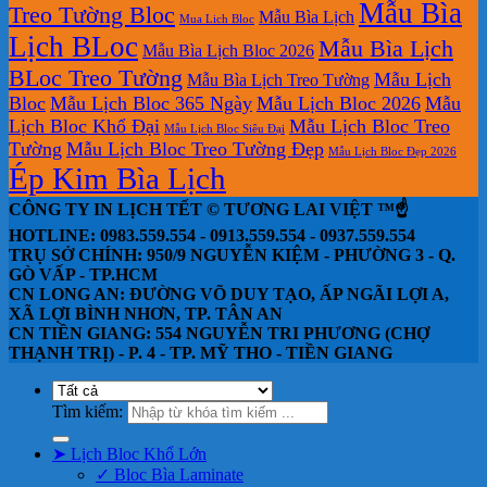
Mẫu Bìa
Treo Tường Bloc
Mẫu Bìa Lịch
Mua Lich Bloc
Lịch BLoc
Mẫu Bìa Lịch
Mẫu Bìa Lịch Bloc 2026
BLoc Treo Tường
Mẫu Lịch
Mẫu Bìa Lịch Treo Tường
Bloc
Mẫu Lịch Bloc 365 Ngày
Mẫu Lịch Bloc 2026
Mẫu
Lịch Bloc Khổ Đại
Mẫu Lịch Bloc Treo
Mẫu Lịch Bloc Siêu Đại
Tường
Mẫu Lịch Bloc Treo Tường Đẹp
Mẫu Lịch Bloc Đẹp 2026
Ép Kim Bìa Lịch
CÔNG TY IN LỊCH TẾT © TƯƠNG LAI VIỆT ™☝️
HOTLINE: 0983.559.554 - 0913.559.554 - 0937.559.554
TRỤ SỞ CHÍNH: 950/9 NGUYỄN KIỆM - PHƯỜNG 3 - Q.
GÒ VẤP - TP.HCM
CN LONG AN: ĐƯỜNG VÕ DUY TẠO, ẤP NGÃI LỢI A,
XÃ LỢI BÌNH NHƠN, TP. TÂN AN
CN TIỀN GIANG: 554 NGUYỄN TRI PHƯƠNG (CHỢ
THẠNH TRỊ) - P. 4 - TP. MỸ THO - TIỀN GIANG
Tìm kiếm:
➤ Lịch Bloc Khổ Lớn
✓ Bloc Bìa Laminate