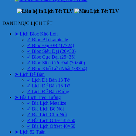
DANH MỤC LỊCH TẾT
➤ Lịch Bloc Khổ Lớn
✓ Bloc Bìa Laminate
✓ Bloc Đại ĐB (17×24)
✓ Bloc Siêu Đại (20×30)
✓ Bloc Cực Đại (25×35)
✓ Bloc Siêu Cực Đại (30×40)
✓ Bloc Khổ Lớn Nhất (38×54)
➤ Lịch Để Bàn
✓ Lịch Để Bàn 13 Tờ
✓ Lịch Để Bàn 15 Tờ
✓ Lịch Để Bàn Đứng
➤ Bìa Lịch Treo Tường
✓ Bìa Lịch Metalize
✓ Bìa Lịch Bế Nổi
✓ Bìa Lịch Chữ Nổi
✓ Bìa Lịch Offset 35×50
✓ Bìa Lịch Offset 40×60
➤ Lịch 52 Tuần