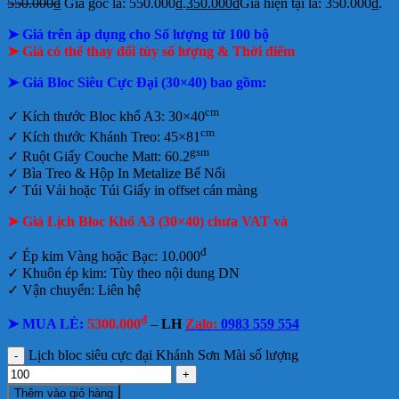
550.000
₫
Giá gốc là: 550.000₫.
350.000
₫
Giá hiện tại là: 350.000₫.
➤ Giá trên áp dụng cho Số lượng từ 100 bộ
➤ Giá có thể thay đổi tùy số lượng & Thời điểm
➤ Giá Bloc Siêu Cực Đại (30×40) bao gồm:
cm
✓
Kích thước Bloc khổ A3: 30×40
cm
✓ Kích thước Khánh Treo: 45×81
gsm
✓ Ruột Giấy Couche Matt: 60.2
✓ Bìa Treo & Hộp In Metalize Bế Nổi
✓ Túi Vải hoặc Túi Giấy in offset cán màng
➤ Giá Lịch Bloc Khổ A3 (30×40) chưa VAT và
đ
✓ Ép kim Vàng hoặc Bạc: 10.000
✓ Khuôn ép kim: Tùy theo nội dung DN
✓ Vận chuyển: Liên hệ
đ
➤ MUA LẺ:
5300.000
–
LH
Zalo:
0983 559 554
Lịch bloc siêu cực đại Khánh Sơn Mài số lượng
Thêm vào giỏ hàng