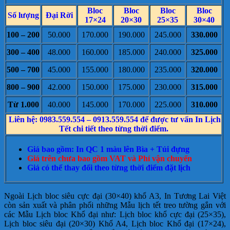
Bloc
Bloc
Bloc
Bloc
Số lượng
Đại Rời
17×24
20×30
25×35
30×40
100 – 200
50.000
170.000
190.000
245.000
330.000
300 – 400
48.000
160.000
185.000
240.000
325.000
500 – 700
45.000
155.000
180.000
235.000
320.000
800 – 900
42.000
150.000
175.000
230.000
315.000
Từ 1.000
40.000
145.000
170.000
225.000
310.000
Liên hệ: 0983.559.554 – 0913.559.554 để được tư vấn In Lịch
Tết chi tiết theo từng thời điểm.
Giá bao gồm: In QC 1 màu lên Bìa + Túi đựng
Giá trên chưa bao gồm VAT và Phí vận chuyển
Giá có thể thay đổi theo từng thời điểm đặt lịch
Ngoài Lịch bloc siêu cực đại (30×40) khổ A3, In Tương Lai Việt
còn sản xuất và phân phối những Mẫu lịch tết treo tường gắn với
các Mẫu Lịch bloc Khổ đại như: Lịch bloc khổ cực đại (25×35),
Lịch bloc siêu đại (20×30) Khổ A4, Lịch bloc Khổ đại (17×24),