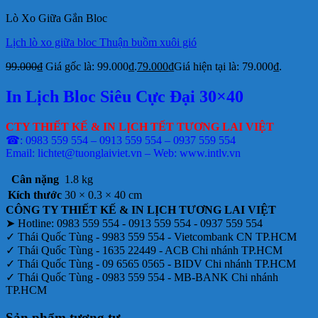
Lò Xo Giữa Gắn Bloc
Lịch lò xo giữa bloc Thuận buồm xuôi gió
99.000
₫
Giá gốc là: 99.000₫.
79.000
₫
Giá hiện tại là: 79.000₫.
In Lịch Bloc Siêu Cực Đại 30×40
CTY THIẾT KẾ & IN LỊCH TẾT TƯƠNG LAI VIỆT
☎: 0983 559 554 – 0913 559 554 – 0937 559 554
Email: lichtet@tuonglaiviet.vn – Web: www.intlv.vn
Cân nặng
1.8 kg
Kích thước
30 × 0.3 × 40 cm
CÔNG TY THIẾT KẾ & IN LỊCH TƯƠNG LAI VIỆT
➤ Hotline: 0983 559 554 - 0913 559 554 - 0937 559 554
✓ Thái Quốc Tùng - 9983 559 554 - Vietcombank CN TP.HCM
✓ Thái Quốc Tùng - 1635 22449 - ACB Chi nhánh TP.HCM
✓ Thái Quốc Tùng - 09 6565 0565 - BIDV Chi nhánh TP.HCM
✓ Thái Quốc Tùng - 0983 559 554 - MB-BANK Chi nhánh
TP.HCM
Sản phẩm tương tự