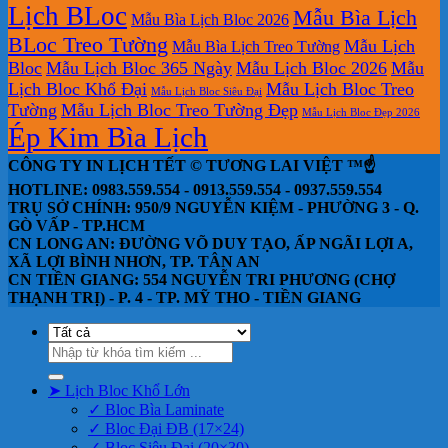
Lịch BLoc
Mẫu Bìa Lịch
Mẫu Bìa Lịch Bloc 2026
BLoc Treo Tường
Mẫu Lịch
Mẫu Bìa Lịch Treo Tường
Bloc
Mẫu Lịch Bloc 365 Ngày
Mẫu Lịch Bloc 2026
Mẫu
Lịch Bloc Khổ Đại
Mẫu Lịch Bloc Treo
Mẫu Lịch Bloc Siêu Đại
Tường
Mẫu Lịch Bloc Treo Tường Đẹp
Mẫu Lịch Bloc Đẹp 2026
Ép Kim Bìa Lịch
CÔNG TY IN LỊCH TẾT © TƯƠNG LAI VIỆT ™☝️
HOTLINE: 0983.559.554 - 0913.559.554 - 0937.559.554
TRỤ SỞ CHÍNH: 950/9 NGUYỄN KIỆM - PHƯỜNG 3 - Q.
GÒ VẤP - TP.HCM
CN LONG AN: ĐƯỜNG VÕ DUY TẠO, ẤP NGÃI LỢI A,
XÃ LỢI BÌNH NHƠN, TP. TÂN AN
CN TIỀN GIANG: 554 NGUYỄN TRI PHƯƠNG (CHỢ
THẠNH TRỊ) - P. 4 - TP. MỸ THO - TIỀN GIANG
Tìm
kiếm:
➤ Lịch Bloc Khổ Lớn
✓ Bloc Bìa Laminate
✓ Bloc Đại ĐB (17×24)
✓ Bloc Siêu Đại (20×30)