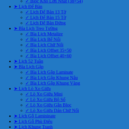
✓ Bloc Khổ Lớn Nhất (38×54)
➤ Lịch Để Bàn
✓ Lịch Để Bàn 13 Tờ
✓ Lịch Để Bàn 15 Tờ
✓ Lịch Để Bàn Đứng
➤ Bìa Lịch Treo Tường
✓ Bìa Lịch Metalize
✓ Bìa Lịch Bế Nổi
✓ Bìa Lịch Chữ Nổi
✓ Bìa Lịch Offset 35×50
✓ Bìa Lịch Offset 40×60
➤ Lịch 52 Tuần
➤ Bìa Lịch Gập
✓ Bìa Lịch Gập Laminate
✓ Bìa Lịch Gập Khung Nâu
✓ Bìa Lịch Gập Khung Vàng
➤ Lịch Lò Xo Giữa
✓ Lò Xo Giữa Mini
✓ Lò Xo Giữa Bộ Số
✓ Lò Xo Giữa Gắn Bloc
✓ Lò Xo Giữa Dán Chữ Nổi
➤ Lịch Gỗ Lamininate
➤ Lịch Gỗ Phù Điêu
➤ Lịch Khung Tranh