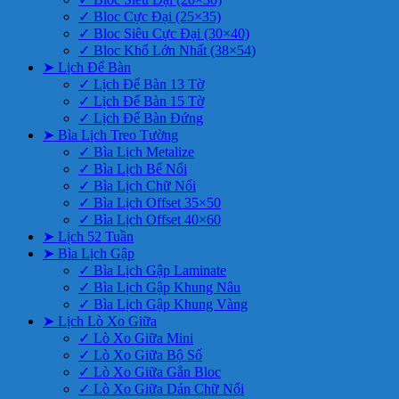
✓ Bloc Cực Đại (25×35)
✓ Bloc Siêu Cực Đại (30×40)
✓ Bloc Khổ Lớn Nhất (38×54)
➤ Lịch Để Bàn
✓ Lịch Để Bàn 13 Tờ
✓ Lịch Để Bàn 15 Tờ
✓ Lịch Để Bàn Đứng
➤ Bìa Lịch Treo Tường
✓ Bìa Lịch Metalize
✓ Bìa Lịch Bế Nổi
✓ Bìa Lịch Chữ Nổi
✓ Bìa Lịch Offset 35×50
✓ Bìa Lịch Offset 40×60
➤ Lịch 52 Tuần
➤ Bìa Lịch Gập
✓ Bìa Lịch Gập Laminate
✓ Bìa Lịch Gập Khung Nâu
✓ Bìa Lịch Gập Khung Vàng
➤ Lịch Lò Xo Giữa
✓ Lò Xo Giữa Mini
✓ Lò Xo Giữa Bộ Số
✓ Lò Xo Giữa Gắn Bloc
✓ Lò Xo Giữa Dán Chữ Nổi