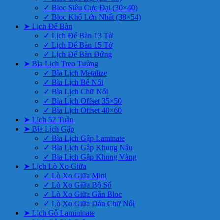
✓ Bloc Siêu Cực Đại (30×40)
✓ Bloc Khổ Lớn Nhất (38×54)
➤ Lịch Để Bàn
✓ Lịch Để Bàn 13 Tờ
✓ Lịch Để Bàn 15 Tờ
✓ Lịch Để Bàn Đứng
➤ Bìa Lịch Treo Tường
✓ Bìa Lịch Metalize
✓ Bìa Lịch Bế Nổi
✓ Bìa Lịch Chữ Nổi
✓ Bìa Lịch Offset 35×50
✓ Bìa Lịch Offset 40×60
➤ Lịch 52 Tuần
➤ Bìa Lịch Gập
✓ Bìa Lịch Gập Laminate
✓ Bìa Lịch Gập Khung Nâu
✓ Bìa Lịch Gập Khung Vàng
➤ Lịch Lò Xo Giữa
✓ Lò Xo Giữa Mini
✓ Lò Xo Giữa Bộ Số
✓ Lò Xo Giữa Gắn Bloc
✓ Lò Xo Giữa Dán Chữ Nổi
➤ Lịch Gỗ Lamininate