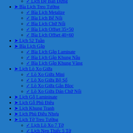
✓ Lịch Để Bàn Đứng
➤ Bìa Lịch Treo Tường
✓ Bìa Lịch Metalize
✓ Bìa Lịch Bế Nổi
✓ Bìa Lịch Chữ Nổi
✓ Bìa Lịch Offset 35×50
✓ Bìa Lịch Offset 40×60
➤ Lịch 52 Tuần
➤ Bìa Lịch Gập
✓ Bìa Lịch Gập Laminate
✓ Bìa Lịch Gập Khung Nâu
✓ Bìa Lịch Gập Khung Vàng
➤ Lịch Lò Xo Giữa
✓ Lò Xo Giữa Mini
✓ Lò Xo Giữa Bộ Số
✓ Lò Xo Giữa Gắn Bloc
✓ Lò Xo Giữa Dán Chữ Nổi
➤ Lịch Gỗ Lamininate
➤ Lịch Gỗ Phù Điêu
➤ Lịch Khung Tranh
➤ Lịch Phù Điêu Nhựa
➤ Lịch Tờ Treo Tường
✓ Lịch Lò Xo 7 Tờ
✓ Lịch Nẹp Thiếc 5 Tờ