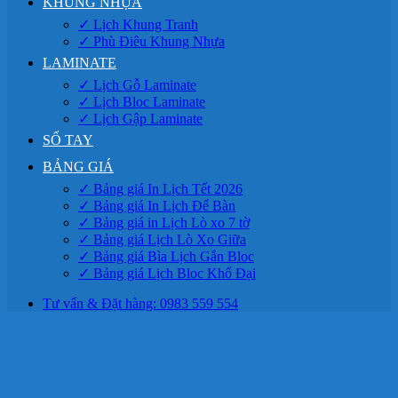
KHUNG NHỰA
✓ Lịch Khung Tranh
✓ Phù Điêu Khung Nhựa
LAMINATE
✓ Lịch Gỗ Laminate
✓ Lịch Bloc Laminate
✓ Lịch Gập Laminate
SỔ TAY
BẢNG GIÁ
✓ Bảng giá In Lịch Tết 2026
✓ Bảng giá In Lịch Để Bàn
✓ Bảng giá in Lịch Lò xo 7 tờ
✓ Bảng giá Lịch Lò Xo Giữa
✓ Bảng giá Bìa Lịch Gắn Bloc
✓ Bảng giá Lịch Bloc Khổ Đại
Tư vấn & Đặt hàng: 0983 559 554