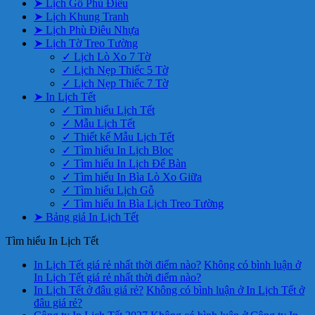
➤ Lịch Gỗ Phù Điêu
➤ Lịch Khung Tranh
➤ Lịch Phù Điêu Nhựa
➤ Lịch Tờ Treo Tường
✓ Lịch Lò Xo 7 Tờ
✓ Lịch Nẹp Thiếc 5 Tờ
✓ Lịch Nẹp Thiếc 7 Tờ
➤ In Lịch Tết
✓ Tìm hiểu Lịch Tết
✓ Mẫu Lịch Tết
✓ Thiết kế Mẫu Lịch Tết
✓ Tìm hiểu In Lịch Bloc
✓ Tìm hiểu In Lịch Để Bàn
✓ Tìm hiểu In Bìa Lò Xo Giữa
✓ Tìm hiểu Lịch Gỗ
✓ Tìm hiểu In Bìa Lịch Treo Tường
➤ Bảng giá In Lịch Tết
Tìm hiểu In Lịch Tết
In Lịch Tết giá rẻ nhất thời điểm nào?
Không có bình luận
ở
In Lịch Tết giá rẻ nhất thời điểm nào?
In Lịch Tết ở đâu giá rẻ?
Không có bình luận
ở In Lịch Tết ở
đâu giá rẻ?