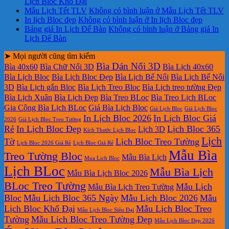
Lịch Bloc Khổ Đại
Mẫu Lịch Tết TLV
Không có bình luận
ở Mẫu Lịch Tết TLV
In lịch Bloc đẹp
Không có bình luận
ở In lịch Bloc đẹp
Bảng giá In Lịch Để Bàn
Không có bình luận
ở Bảng giá In
Lịch Để Bàn
➤ Mọi người cũng tìm kiếm
Bìa Dán Nổi 3D
Bìa 40x60
Bìa Chữ Nổi 3D
Bìa Lịch 40x60
Bìa Lịch Bloc
Bìa Lịch Bloc Đẹp
Bìa Lịch Bế Nổi
Bìa Lịch Bế Nổi
3D
Bìa Lịch gắn Bloc
Bìa Lịch Treo Bloc
Bìa Lịch treo tường Đẹp
Bìa Lịch Xuân
Bìa Lịch Đẹp
Bìa Treo BLoc
Bìa Treo Lịch BLoc
Gia Công Bìa Lịch BLoc
Giá Bìa Lịch Bloc
Giá Lịch Bloc
Giá Lịch Bloc
In Lịch Bloc 2026
In Lịch Bloc Giá
2026
Giá Lịch Bloc Treo Tường
Rẻ
In Lịch Bloc Đẹp
Lịch Bloc 365
Lịch 3D
Kích Thước Lịch Bloc
Lịch
Tờ
Lịch Bloc Treo Tường
Lịch Bloc 2026 Giá Rẻ
Lịch Bloc Giá Rẻ
Mẫu Bìa
Treo Tường Bloc
Mẫu Bìa Lịch
Mua Lich Bloc
Lịch BLoc
Mẫu Bìa Lịch
Mẫu Bìa Lịch Bloc 2026
BLoc Treo Tường
Mẫu Lịch
Mẫu Bìa Lịch Treo Tường
Bloc
Mẫu Lịch Bloc 365 Ngày
Mẫu Lịch Bloc 2026
Mẫu
Lịch Bloc Khổ Đại
Mẫu Lịch Bloc Treo
Mẫu Lịch Bloc Siêu Đại
Tường
Mẫu Lịch Bloc Treo Tường Đẹp
Mẫu Lịch Bloc Đẹp 2026