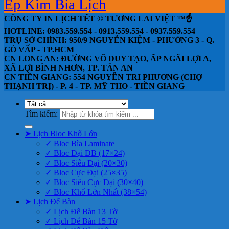
Ép Kim Bìa Lịch
CÔNG TY IN LỊCH TẾT © TƯƠNG LAI VIỆT ™☝️
HOTLINE: 0983.559.554 - 0913.559.554 - 0937.559.554
TRỤ SỞ CHÍNH: 950/9 NGUYỄN KIỆM - PHƯỜNG 3 - Q.
GÒ VẤP - TP.HCM
CN LONG AN: ĐƯỜNG VÕ DUY TẠO, ẤP NGÃI LỢI A,
XÃ LỢI BÌNH NHƠN, TP. TÂN AN
CN TIỀN GIANG: 554 NGUYỄN TRI PHƯƠNG (CHỢ
THẠNH TRỊ) - P. 4 - TP. MỸ THO - TIỀN GIANG
Tìm kiếm:
➤ Lịch Bloc Khổ Lớn
✓ Bloc Bìa Laminate
✓ Bloc Đại ĐB (17×24)
✓ Bloc Siêu Đại (20×30)
✓ Bloc Cực Đại (25×35)
✓ Bloc Siêu Cực Đại (30×40)
✓ Bloc Khổ Lớn Nhất (38×54)
➤ Lịch Để Bàn
✓ Lịch Để Bàn 13 Tờ
✓ Lịch Để Bàn 15 Tờ