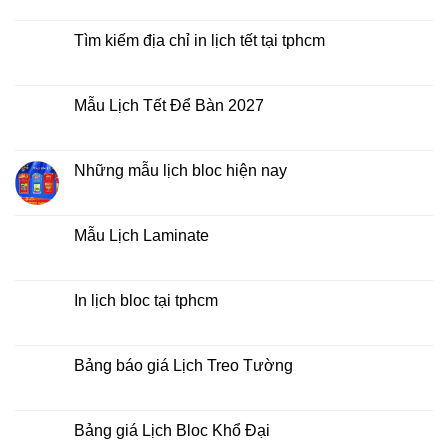
lịch
có
bloc
bình
ở
luận
Tìm kiếm địa chỉ in lịch tết tại tphcm
đâu
ở
giá
In
Không
rẻ
lịch
có
lò
bình
xo
luận
Mẫu Lịch Tết Để Bàn 2027
giữa
ở
bộ
Tìm
Không
số
kiếm
có
địa
bình
chỉ
luận
Những mẫu lịch bloc hiện nay
in
ở
lịch
Mẫu
Không
tết
Lịch
có
tại
Tết
bình
tphcm
Để
luận
Mẫu Lịch Laminate
Bàn
ở
2027
Những
Không
mẫu
có
lịch
bình
bloc
luận
In lịch bloc tại tphcm
hiện
ở
nay
Mẫu
Không
Lịch
có
Laminate
bình
luận
Bảng báo giá Lịch Treo Tường
ở
In
Không
lịch
có
bloc
bình
tại
luận
Bảng giá Lịch Bloc Khổ Đại
tphcm
ở