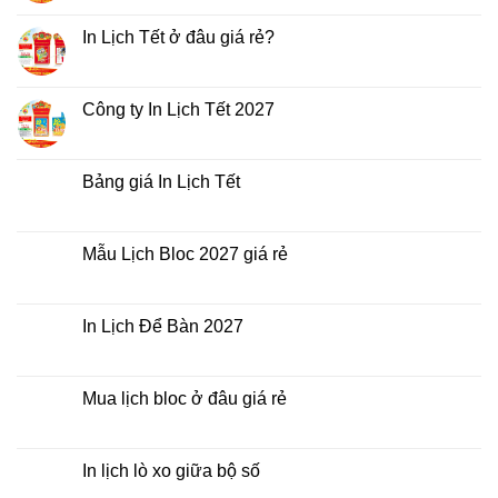
có
bình
luận
In Lịch Tết ở đâu giá rẻ?
ở
In
Không
Lịch
có
Tết
bình
giá
luận
Công ty In Lịch Tết 2027
rẻ
ở
nhất
In
Không
thời
Lịch
có
điểm
Tết
bình
nào?
ở
luận
Bảng giá In Lịch Tết
đâu
ở
giá
Công
Không
rẻ?
ty
có
In
bình
Lịch
luận
Mẫu Lịch Bloc 2027 giá rẻ
Tết
ở
2027
Bảng
Không
giá
có
In
bình
Lịch
luận
In Lịch Để Bàn 2027
Tết
ở
Mẫu
Không
Lịch
có
Bloc
bình
2027
luận
Mua lịch bloc ở đâu giá rẻ
giá
ở
rẻ
In
Không
Lịch
có
Để
bình
Bàn
luận
In lịch lò xo giữa bộ số
2027
ở
Mua
Không