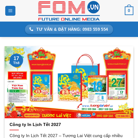
Bỏ
0
qua
nội
dung
TƯ VẤN & ĐẶT HÀNG: 0983 559 554
17
Th8
Công ty In Lịch Tết 2027
Công ty In Lịch Tết 2027 – Tương Lai Việt cung cấp nhiều