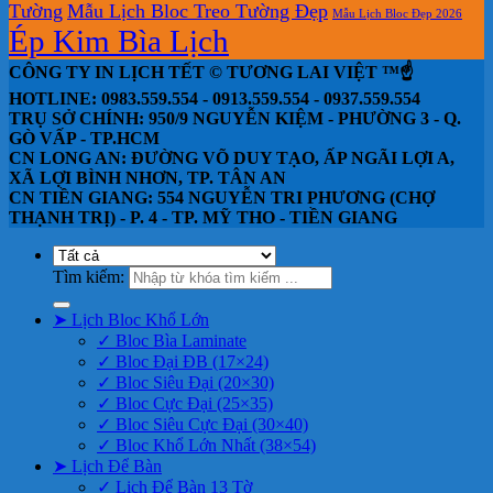
Tường
Mẫu Lịch Bloc Treo Tường Đẹp
Mẫu Lịch Bloc Đẹp 2026
Ép Kim Bìa Lịch
CÔNG TY IN LỊCH TẾT © TƯƠNG LAI VIỆT ™☝️
HOTLINE: 0983.559.554 - 0913.559.554 - 0937.559.554
TRỤ SỞ CHÍNH: 950/9 NGUYỄN KIỆM - PHƯỜNG 3 - Q.
GÒ VẤP - TP.HCM
CN LONG AN: ĐƯỜNG VÕ DUY TẠO, ẤP NGÃI LỢI A,
XÃ LỢI BÌNH NHƠN, TP. TÂN AN
CN TIỀN GIANG: 554 NGUYỄN TRI PHƯƠNG (CHỢ
THẠNH TRỊ) - P. 4 - TP. MỸ THO - TIỀN GIANG
Tìm kiếm:
➤ Lịch Bloc Khổ Lớn
✓ Bloc Bìa Laminate
✓ Bloc Đại ĐB (17×24)
✓ Bloc Siêu Đại (20×30)
✓ Bloc Cực Đại (25×35)
✓ Bloc Siêu Cực Đại (30×40)
✓ Bloc Khổ Lớn Nhất (38×54)
➤ Lịch Để Bàn
✓ Lịch Để Bàn 13 Tờ