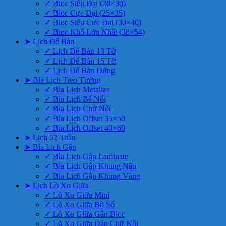
✓ Bloc Siêu Đại (20×30)
✓ Bloc Cực Đại (25×35)
✓ Bloc Siêu Cực Đại (30×40)
✓ Bloc Khổ Lớn Nhất (38×54)
➤ Lịch Để Bàn
✓ Lịch Để Bàn 13 Tờ
✓ Lịch Để Bàn 15 Tờ
✓ Lịch Để Bàn Đứng
➤ Bìa Lịch Treo Tường
✓ Bìa Lịch Metalize
✓ Bìa Lịch Bế Nổi
✓ Bìa Lịch Chữ Nổi
✓ Bìa Lịch Offset 35×50
✓ Bìa Lịch Offset 40×60
➤ Lịch 52 Tuần
➤ Bìa Lịch Gập
✓ Bìa Lịch Gập Laminate
✓ Bìa Lịch Gập Khung Nâu
✓ Bìa Lịch Gập Khung Vàng
➤ Lịch Lò Xo Giữa
✓ Lò Xo Giữa Mini
✓ Lò Xo Giữa Bộ Số
✓ Lò Xo Giữa Gắn Bloc
✓ Lò Xo Giữa Dán Chữ Nổi