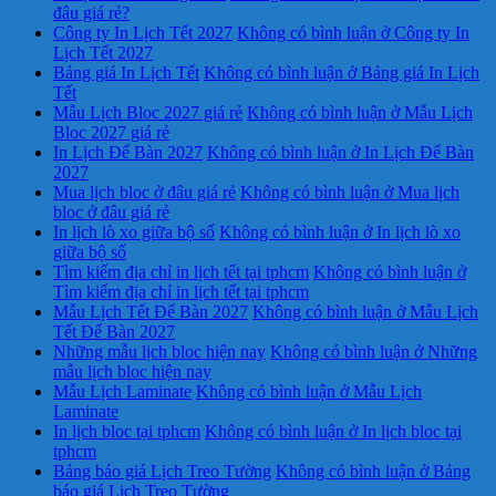
đâu giá rẻ?
Công ty In Lịch Tết 2027
Không có bình luận
ở Công ty In
Lịch Tết 2027
Bảng giá In Lịch Tết
Không có bình luận
ở Bảng giá In Lịch
Tết
Mẫu Lịch Bloc 2027 giá rẻ
Không có bình luận
ở Mẫu Lịch
Bloc 2027 giá rẻ
In Lịch Để Bàn 2027
Không có bình luận
ở In Lịch Để Bàn
2027
Mua lịch bloc ở đâu giá rẻ
Không có bình luận
ở Mua lịch
bloc ở đâu giá rẻ
In lịch lò xo giữa bộ số
Không có bình luận
ở In lịch lò xo
giữa bộ số
Tìm kiếm địa chỉ in lịch tết tại tphcm
Không có bình luận
ở
Tìm kiếm địa chỉ in lịch tết tại tphcm
Mẫu Lịch Tết Để Bàn 2027
Không có bình luận
ở Mẫu Lịch
Tết Để Bàn 2027
Những mẫu lịch bloc hiện nay
Không có bình luận
ở Những
mẫu lịch bloc hiện nay
Mẫu Lịch Laminate
Không có bình luận
ở Mẫu Lịch
Laminate
In lịch bloc tại tphcm
Không có bình luận
ở In lịch bloc tại
tphcm
Bảng báo giá Lịch Treo Tường
Không có bình luận
ở Bảng
báo giá Lịch Treo Tường