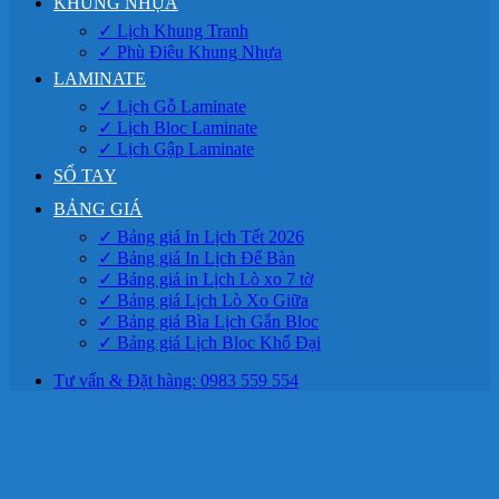
KHUNG NHỰA
✓ Lịch Khung Tranh
✓ Phù Điêu Khung Nhựa
LAMINATE
✓ Lịch Gỗ Laminate
✓ Lịch Bloc Laminate
✓ Lịch Gập Laminate
SỔ TAY
BẢNG GIÁ
✓ Bảng giá In Lịch Tết 2026
✓ Bảng giá In Lịch Để Bàn
✓ Bảng giá in Lịch Lò xo 7 tờ
✓ Bảng giá Lịch Lò Xo Giữa
✓ Bảng giá Bìa Lịch Gắn Bloc
✓ Bảng giá Lịch Bloc Khổ Đại
Tư vấn & Đặt hàng: 0983 559 554