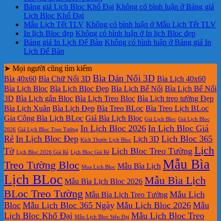
Bảng giá Lịch Bloc Khổ Đại
Không có bình luận
ở Bảng giá
Lịch Bloc Khổ Đại
Mẫu Lịch Tết TLV
Không có bình luận
ở Mẫu Lịch Tết TLV
In lịch Bloc đẹp
Không có bình luận
ở In lịch Bloc đẹp
Bảng giá In Lịch Để Bàn
Không có bình luận
ở Bảng giá In
Lịch Để Bàn
➤ Mọi người cũng tìm kiếm
Bìa Dán Nổi 3D
Bìa 40x60
Bìa Chữ Nổi 3D
Bìa Lịch 40x60
Bìa Lịch Bloc
Bìa Lịch Bloc Đẹp
Bìa Lịch Bế Nổi
Bìa Lịch Bế Nổi
3D
Bìa Lịch gắn Bloc
Bìa Lịch Treo Bloc
Bìa Lịch treo tường Đẹp
Bìa Lịch Xuân
Bìa Lịch Đẹp
Bìa Treo BLoc
Bìa Treo Lịch BLoc
Gia Công Bìa Lịch BLoc
Giá Bìa Lịch Bloc
Giá Lịch Bloc
Giá Lịch Bloc
In Lịch Bloc 2026
In Lịch Bloc Giá
2026
Giá Lịch Bloc Treo Tường
Rẻ
In Lịch Bloc Đẹp
Lịch Bloc 365
Lịch 3D
Kích Thước Lịch Bloc
Lịch
Tờ
Lịch Bloc Treo Tường
Lịch Bloc 2026 Giá Rẻ
Lịch Bloc Giá Rẻ
Mẫu Bìa
Treo Tường Bloc
Mẫu Bìa Lịch
Mua Lich Bloc
Lịch BLoc
Mẫu Bìa Lịch
Mẫu Bìa Lịch Bloc 2026
BLoc Treo Tường
Mẫu Lịch
Mẫu Bìa Lịch Treo Tường
Bloc
Mẫu Lịch Bloc 365 Ngày
Mẫu Lịch Bloc 2026
Mẫu
Lịch Bloc Khổ Đại
Mẫu Lịch Bloc Treo
Mẫu Lịch Bloc Siêu Đại