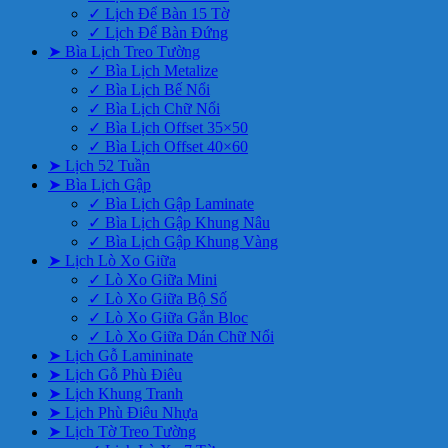
✓ Lịch Để Bàn 15 Tờ
✓ Lịch Để Bàn Đứng
➤ Bìa Lịch Treo Tường
✓ Bìa Lịch Metalize
✓ Bìa Lịch Bế Nổi
✓ Bìa Lịch Chữ Nổi
✓ Bìa Lịch Offset 35×50
✓ Bìa Lịch Offset 40×60
➤ Lịch 52 Tuần
➤ Bìa Lịch Gập
✓ Bìa Lịch Gập Laminate
✓ Bìa Lịch Gập Khung Nâu
✓ Bìa Lịch Gập Khung Vàng
➤ Lịch Lò Xo Giữa
✓ Lò Xo Giữa Mini
✓ Lò Xo Giữa Bộ Số
✓ Lò Xo Giữa Gắn Bloc
✓ Lò Xo Giữa Dán Chữ Nổi
➤ Lịch Gỗ Lamininate
➤ Lịch Gỗ Phù Điêu
➤ Lịch Khung Tranh
➤ Lịch Phù Điêu Nhựa
➤ Lịch Tờ Treo Tường