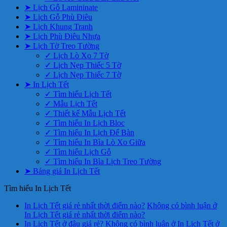
➤ Lịch Gỗ Lamininate
➤ Lịch Gỗ Phù Điêu
➤ Lịch Khung Tranh
➤ Lịch Phù Điêu Nhựa
➤ Lịch Tờ Treo Tường
✓ Lịch Lò Xo 7 Tờ
✓ Lịch Nẹp Thiếc 5 Tờ
✓ Lịch Nẹp Thiếc 7 Tờ
➤ In Lịch Tết
✓ Tìm hiểu Lịch Tết
✓ Mẫu Lịch Tết
✓ Thiết kế Mẫu Lịch Tết
✓ Tìm hiểu In Lịch Bloc
✓ Tìm hiểu In Lịch Để Bàn
✓ Tìm hiểu In Bìa Lò Xo Giữa
✓ Tìm hiểu Lịch Gỗ
✓ Tìm hiểu In Bìa Lịch Treo Tường
➤ Bảng giá In Lịch Tết
Tìm hiểu In Lịch Tết
In Lịch Tết giá rẻ nhất thời điểm nào?
Không có bình luận
ở
In Lịch Tết giá rẻ nhất thời điểm nào?
In Lịch Tết ở đâu giá rẻ?
Không có bình luận
ở In Lịch Tết ở