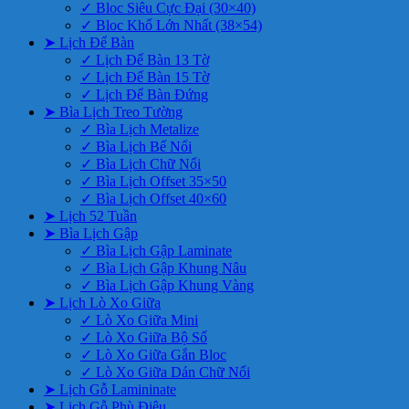
✓ Bloc Siêu Cực Đại (30×40)
✓ Bloc Khổ Lớn Nhất (38×54)
➤ Lịch Để Bàn
✓ Lịch Để Bàn 13 Tờ
✓ Lịch Để Bàn 15 Tờ
✓ Lịch Để Bàn Đứng
➤ Bìa Lịch Treo Tường
✓ Bìa Lịch Metalize
✓ Bìa Lịch Bế Nổi
✓ Bìa Lịch Chữ Nổi
✓ Bìa Lịch Offset 35×50
✓ Bìa Lịch Offset 40×60
➤ Lịch 52 Tuần
➤ Bìa Lịch Gập
✓ Bìa Lịch Gập Laminate
✓ Bìa Lịch Gập Khung Nâu
✓ Bìa Lịch Gập Khung Vàng
➤ Lịch Lò Xo Giữa
✓ Lò Xo Giữa Mini
✓ Lò Xo Giữa Bộ Số
✓ Lò Xo Giữa Gắn Bloc
✓ Lò Xo Giữa Dán Chữ Nổi
➤ Lịch Gỗ Lamininate
➤ Lịch Gỗ Phù Điêu