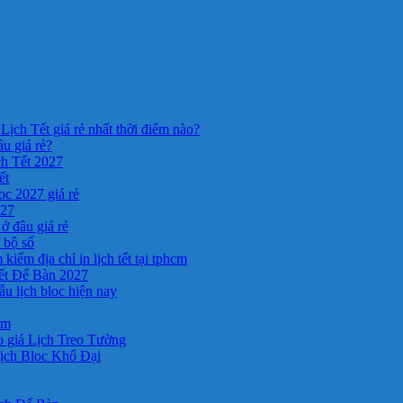
Lịch Tết giá rẻ nhất thời điểm nào?
âu giá rẻ?
ch Tết 2027
ết
c 2027 giá rẻ
027
ở đâu giá rẻ
a bộ số
kiếm địa chỉ in lịch tết tại tphcm
ết Để Bàn 2027
 lịch bloc hiện nay
cm
 giá Lịch Treo Tường
ịch Bloc Khổ Đại