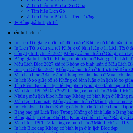
✓ Tìm hiểu In Bìa Lò Xo Giữa
✓ Tìm hiểu Lịch Gỗ
✓ Tìm hiểu In Bìa Lịch Treo Tường
➤ Bảng giá In Lịch Tết
Tìm hiểu In Lịch Tết
In Lịch Tết giá rẻ nhất thời điểm nào?
Không có bình luận
ở In 
In Lịch Tết ở đâu giá rẻ?
Không có bình luận
ở In Lịch Tết ở đ
Công ty In Lịch Tết 2027
Không có bình luận
ở Công ty In Lị
Bảng giá In Lịch Tết
Không có bình luận
ở Bảng giá In Lịch T
Mẫu Lịch Bloc 2027 giá rẻ
Không có bình luận
ở Mẫu Lịch Blo
In Lịch Để Bàn 2027
Không có bình luận
ở In Lịch Để Bàn 2
Mua lịch bloc ở đâu giá rẻ
Không có bình luận
ở Mua lịch bloc 
In lịch lò xo giữa bộ số
Không có bình luận
ở In lịch lò xo giữ
Tìm kiếm địa chỉ in lịch tết tại tphcm
Không có bình luận
ở Tìm 
Mẫu Lịch Tết Để Bàn 2027
Không có bình luận
ở Mẫu Lịch T
Những mẫu lịch bloc hiện nay
Không có bình luận
ở Những mẫu
Mẫu Lịch Laminate
Không có bình luận
ở Mẫu Lịch Laminate
In lịch bloc tại tphcm
Không có bình luận
ở In lịch bloc tại tph
Bảng báo giá Lịch Treo Tường
Không có bình luận
ở Bảng báo
Bảng giá Lịch Bloc Khổ Đại
Không có bình luận
ở Bảng giá L
Mẫu Lịch Tết TLV
Không có bình luận
ở Mẫu Lịch Tết TLV
In lịch Bloc đẹp
Không có bình luận
ở In lịch Bloc đẹp