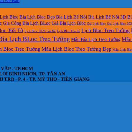
ịch Để Bàn
 Lịch Bloc
Bìa Lịch Bloc Đẹp
Bìa Lịch Bế Nổi
Bìa Lịch Bế Nổi 3D
Bì
c
Gia Công Bìa Lịch BLoc
Giá Bìa Lịch Bloc
Giá Lịch Bloc
Giá Lịch Bloc 20
loc 365 Tờ
Lịch Bloc Treo Tường
Lịch Bloc 2026 Giá Rẻ
Lịch Bloc Giá Rẻ
ìa Lịch BLoc Treo Tường
Mẫu 
Mẫu Bìa Lịch Treo Tường
h Bloc Treo Tường
Mẫu Lịch Bloc Treo Tường Đẹp
Mẫu Lịch Blo
 VẤP - TP.HCM
LỢI BÌNH NHƠN, TP. TÂN AN
Ị) - P. 4 - TP. MỸ THO - TIỀN GIANG