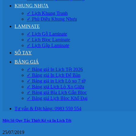
KHUNG NHỰA
✓ Lịch Khung Tranh
✓ Phù Điêu Khung Nhựa
LAMINATE
✓ Lịch Gỗ Laminate
✓ Lịch Bloc Laminate
✓ Lịch Gập Laminate
SỔ TAY
BẢNG GIÁ
✓ Bảng giá In Lịch Tết 2026
✓ Bảng giá In Lịch Để Bàn
✓ Bảng giá in Lịch Lò xo 7 tờ
✓ Bảng giá Lịch Lò Xo Giữa
✓ Bảng giá Bìa Lịch Gắn Bloc
✓ Bảng giá Lịch Bloc Khổ Đại
Tư vấn & Đặt hàng: 0983 559 554
Một Số Quy Tắc Thiết Kế và In Lịch Tết
25/07/2019