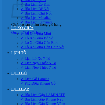
✓ Bìa Lịch Ép Kim
✓ Bìa Lịch Bế Nổi
✓ Bìa Lịch Chữ Nổi
✓ Bìa Lịch Metalize
✓ Bìa Lịch Laminate
Chưa có sản phẩm trong giỏ hàng.
LÒ XO GIỮA
Quay trở lại cửa hàng
✓ Lò Xo Giữa Mini
✓ Lò Xo Giữa Bộ Số
✓ Lò Xo Giữa Gắn Bloc
✓ Lò Xo Giữa Dán Chữ Nổi
LỊCH TỜ
✓ Lịch Lò Xo 7 Tờ
✓ Lịch Nẹp Thiếc 5 Tờ
✓ Lịch Nẹp Thiếc 7 Tờ
LỊCH GỖ
✓ Lịch Gỗ Lamina
✓ Phù Điêu Khung Gỗ
LỊCH GẬP
✓ Bìa Lịch Gập LAMINATE
✓ Bìa Lịch Gập Khung Nâu
✓ Bìa Lịch Gập Khung Vàng