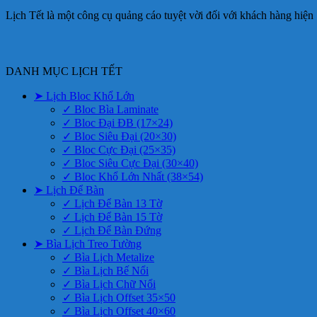
Lịch Tết là một công cụ quảng cáo tuyệt vời đối với khách hàng hiện
DANH MỤC LỊCH TẾT
➤ Lịch Bloc Khổ Lớn
✓ Bloc Bìa Laminate
✓ Bloc Đại ĐB (17×24)
✓ Bloc Siêu Đại (20×30)
✓ Bloc Cực Đại (25×35)
✓ Bloc Siêu Cực Đại (30×40)
✓ Bloc Khổ Lớn Nhất (38×54)
➤ Lịch Để Bàn
✓ Lịch Để Bàn 13 Tờ
✓ Lịch Để Bàn 15 Tờ
✓ Lịch Để Bàn Đứng
➤ Bìa Lịch Treo Tường
✓ Bìa Lịch Metalize
✓ Bìa Lịch Bế Nổi
✓ Bìa Lịch Chữ Nổi
✓ Bìa Lịch Offset 35×50
✓ Bìa Lịch Offset 40×60