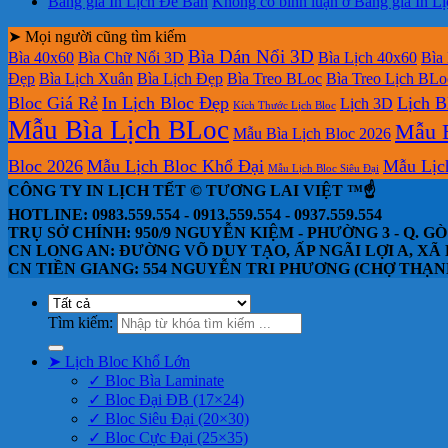
Bảng giá In Lịch Để Bàn
Không có bình luận
ở Bảng giá In L
➤ Mọi người cũng tìm kiếm
Bìa Dán Nổi 3D
Bìa 40x60
Bìa Chữ Nổi 3D
Bìa Lịch 40x60
Bìa
Đẹp
Bìa Lịch Xuân
Bìa Lịch Đẹp
Bìa Treo BLoc
Bìa Treo Lịch BLo
Bloc Giá Rẻ
In Lịch Bloc Đẹp
Lịch B
Lịch 3D
Kích Thước Lịch Bloc
Mẫu Bìa Lịch BLoc
Mẫu B
Mẫu Bìa Lịch Bloc 2026
Bloc 2026
Mẫu Lịch Bloc Khổ Đại
Mẫu Lịc
Mẫu Lịch Bloc Siêu Đại
CÔNG TY IN LỊCH TẾT © TƯƠNG LAI VIỆT ™☝️
HOTLINE: 0983.559.554 - 0913.559.554 - 0937.559.554
TRỤ SỞ CHÍNH: 950/9 NGUYỄN KIỆM - PHƯỜNG 3 - Q. GÒ
CN LONG AN: ĐƯỜNG VÕ DUY TẠO, ẤP NGÃI LỢI A, XÃ 
CN TIỀN GIANG: 554 NGUYỄN TRI PHƯƠNG (CHỢ THẠNH TR
Tìm kiếm:
➤ Lịch Bloc Khổ Lớn
✓ Bloc Bìa Laminate
✓ Bloc Đại ĐB (17×24)
✓ Bloc Siêu Đại (20×30)
✓ Bloc Cực Đại (25×35)