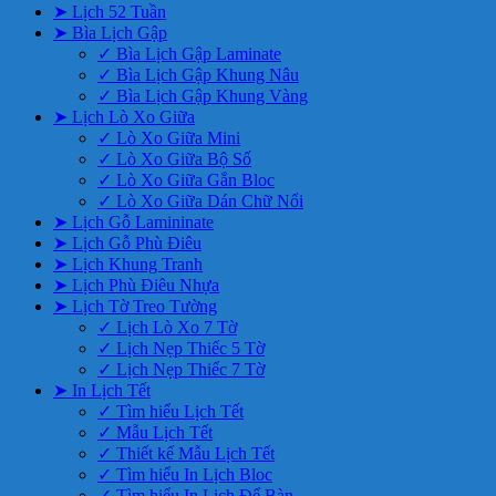
➤ Lịch 52 Tuần
➤ Bìa Lịch Gập
✓ Bìa Lịch Gập Laminate
✓ Bìa Lịch Gập Khung Nâu
✓ Bìa Lịch Gập Khung Vàng
➤ Lịch Lò Xo Giữa
✓ Lò Xo Giữa Mini
✓ Lò Xo Giữa Bộ Số
✓ Lò Xo Giữa Gắn Bloc
✓ Lò Xo Giữa Dán Chữ Nổi
➤ Lịch Gỗ Lamininate
➤ Lịch Gỗ Phù Điêu
➤ Lịch Khung Tranh
➤ Lịch Phù Điêu Nhựa
➤ Lịch Tờ Treo Tường
✓ Lịch Lò Xo 7 Tờ
✓ Lịch Nẹp Thiếc 5 Tờ
✓ Lịch Nẹp Thiếc 7 Tờ
➤ In Lịch Tết
✓ Tìm hiểu Lịch Tết
✓ Mẫu Lịch Tết
✓ Thiết kế Mẫu Lịch Tết
✓ Tìm hiểu In Lịch Bloc
✓ Tìm hiểu In Lịch Để Bàn