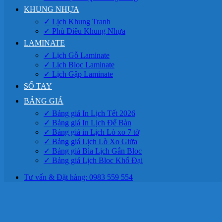
KHUNG NHỰA
✓ Lịch Khung Tranh
✓ Phù Điêu Khung Nhựa
LAMINATE
✓ Lịch Gỗ Laminate
✓ Lịch Bloc Laminate
✓ Lịch Gập Laminate
SỔ TAY
BẢNG GIÁ
✓ Bảng giá In Lịch Tết 2026
✓ Bảng giá In Lịch Để Bàn
✓ Bảng giá in Lịch Lò xo 7 tờ
✓ Bảng giá Lịch Lò Xo Giữa
✓ Bảng giá Bìa Lịch Gắn Bloc
✓ Bảng giá Lịch Bloc Khổ Đại
Tư vấn & Đặt hàng: 0983 559 554