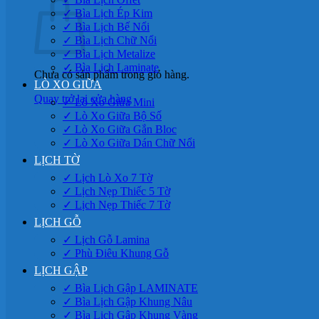
✓ Bìa Lịch Ép Kim
✓ Bìa Lịch Bế Nổi
✓ Bìa Lịch Chữ Nổi
✓ Bìa Lịch Metalize
✓ Bìa Lịch Laminate
Chưa có sản phẩm trong giỏ hàng.
LÒ XO GIỮA
Quay trở lại cửa hàng
✓ Lò Xo Giữa Mini
✓ Lò Xo Giữa Bộ Số
✓ Lò Xo Giữa Gắn Bloc
✓ Lò Xo Giữa Dán Chữ Nổi
LỊCH TỜ
✓ Lịch Lò Xo 7 Tờ
✓ Lịch Nẹp Thiếc 5 Tờ
✓ Lịch Nẹp Thiếc 7 Tờ
LỊCH GỖ
✓ Lịch Gỗ Lamina
✓ Phù Điêu Khung Gỗ
LỊCH GẬP
✓ Bìa Lịch Gập LAMINATE
✓ Bìa Lịch Gập Khung Nâu
✓ Bìa Lịch Gập Khung Vàng