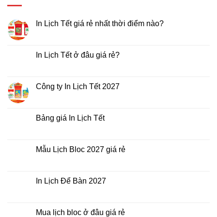
In Lịch Tết giá rẻ nhất thời điểm nào?
Không
có
bình
luận
In Lịch Tết ở đâu giá rẻ?
ở
In
Không
Lịch
có
Tết
bình
giá
luận
Công ty In Lịch Tết 2027
rẻ
ở
nhất
In
Không
thời
Lịch
có
điểm
Tết
bình
nào?
ở
luận
Bảng giá In Lịch Tết
đâu
ở
giá
Công
Không
rẻ?
ty
có
In
bình
Lịch
luận
Mẫu Lịch Bloc 2027 giá rẻ
Tết
ở
2027
Bảng
Không
giá
có
In
bình
Lịch
luận
In Lịch Để Bàn 2027
Tết
ở
Mẫu
Không
Lịch
có
Bloc
bình
2027
luận
Mua lịch bloc ở đâu giá rẻ
giá
ở