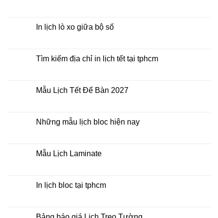
rẻ
In
Không
Lịch
có
Để
bình
Bàn
luận
In lịch lò xo giữa bộ số
2027
ở
Mua
Không
lịch
có
bloc
bình
ở
luận
Tìm kiếm địa chỉ in lịch tết tại tphcm
đâu
ở
giá
In
Không
rẻ
lịch
có
lò
bình
xo
luận
Mẫu Lịch Tết Để Bàn 2027
giữa
ở
bộ
Tìm
Không
số
kiếm
có
địa
bình
chỉ
luận
Những mẫu lịch bloc hiện nay
in
ở
lịch
Mẫu
Không
tết
Lịch
có
tại
Tết
bình
tphcm
Để
luận
Mẫu Lịch Laminate
Bàn
ở
2027
Những
Không
mẫu
có
lịch
bình
bloc
luận
In lịch bloc tại tphcm
hiện
ở
nay
Mẫu
Không
Lịch
có
Laminate
bình
luận
Bảng báo giá Lịch Treo Tường