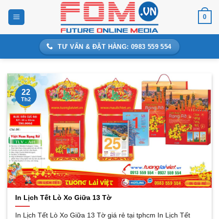
Bỏ
0
qua
nội
dung
TƯ VẤN & ĐẶT HÀNG: 0983 559 554
22
Th2
In Lịch Tết Lò Xo Giữa 13 Tờ
In Lịch Tết Lò Xo Giữa 13 Tờ giá rẻ tại tphcm In Lịch Tết